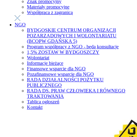
Znak promocyjny
Materiały promocyjne
Współpraca z zagranicą
NGO
BYDGOSKIE CENTRUM ORGANIZACJI
POZARZĄDOWYCH I WOLONTARIATU
(BCOPW GDAŃSKA 5)
Program współpracy z NGO - będą konsultacje
1,5% ZOSTAW W BYDGOSZCZY
Wolontariat
Informacje bieżące
Finansowe wsparcie dla NGO
Pozafinansowe wsparcie dla NGO
RADA DZIAŁALNOŚCI POŻYTKU
PUBLICZNEGO
RADA DS. PRAW CZŁOWIEKA I RÓWNEGO
TRAKTOWANIA
Tablica ogłoszeń
Kontakt