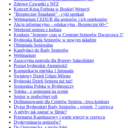
Zdrowe Czwartki z NFZ
Koncert Krisa Forbota w Boskiej Wenecji
"Bezpieczne Śniadanie" - cykl spotkań
Webinarium CEDUR dla seniorów i ich opiekunów
Akcja informacyjno – edukacyjna „Bezpieczni 60+”
Weekend seniora z kulturą
Konkurs "Jesienny czas w Centrum Seniorów Dworcowa 3"
Bydgoska Rada Seniorów w nowym składzie
Olimpiada Senioralna
Kandydaci do Rady Seniorów
Webinarium
Zaszczytna nagroda dla Bożeny Sałacińskiej
Poznaj bydgoskie Atomówki!
Komunikacja miejska 1 listopada
Światowy Dzień Udaru Mózgu
Bydgoski Dzień Seniora tuż tuż!
Senioralna Polska w Bydgoszczy
Tołoka - z seniorami na scenie
Senior w podwójnej roli
Dofinansowanie dla Centrów Seniora - trwa konkurs
Dyżur Bydgoskiej Rady Seniorów - wtorek, 7 czerwca
A gdyby tak zagrać w filmie?
Przemarsz Kapeluszowy i wiele więcej w czerwcu
Dyskryminacja seniorów?
Do Ostromecka, a może dalej...