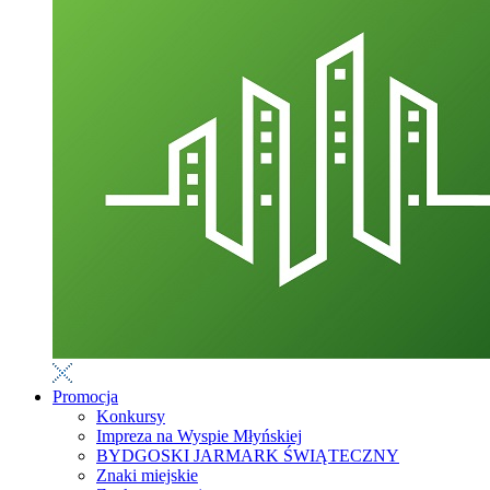
Promocja
Konkursy
Impreza na Wyspie Młyńskiej
BYDGOSKI JARMARK ŚWIĄTECZNY
Znaki miejskie