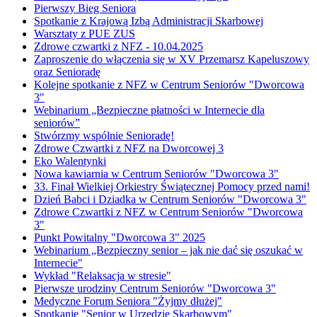
Pierwszy Bieg Seniora
Spotkanie z Krajową Izbą Administracji Skarbowej
Warsztaty z PUE ZUS
Zdrowe czwartki z NFZ - 10.04.2025
Zaproszenie do włączenia się w XV Przemarsz Kapeluszowy
oraz Senioradę
Kolejne spotkanie z NFZ w Centrum Seniorów "Dworcowa
3"
Webinarium „Bezpieczne płatności w Internecie dla
seniorów”
Stwórzmy wspólnie Senioradę!
Zdrowe Czwartki z NFZ na Dworcowej 3
Eko Walentynki
Nowa kawiarnia w Centrum Seniorów "Dworcowa 3"
33. Finał Wielkiej Orkiestry Świątecznej Pomocy przed nami!
Dzień Babci i Dziadka w Centrum Seniorów "Dworcowa 3"
Zdrowe Czwartki z NFZ w Centrum Seniorów "Dworcowa
3"
Punkt Powitalny "Dworcowa 3" 2025
Webinarium „Bezpieczny senior – jak nie dać się oszukać w
Internecie"
Wykład "Relaksacja w stresie"
Pierwsze urodziny Centrum Seniorów "Dworcowa 3"
Medyczne Forum Seniora "Żyjmy dłużej"
Spotkanie "Senior w Urzędzie Skarbowym"