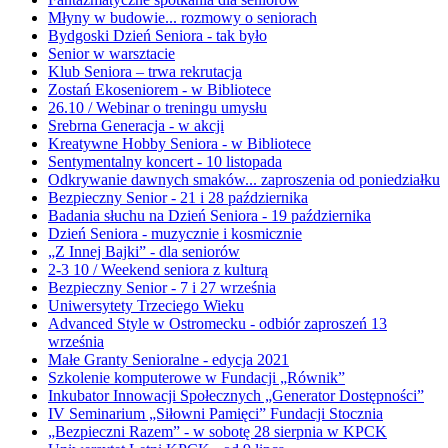
Młyny w budowie... rozmowy o seniorach
Bydgoski Dzień Seniora - tak było
Senior w warsztacie
Klub Seniora – trwa rekrutacja
Zostań Ekoseniorem - w Bibliotece
26.10 / Webinar o treningu umysłu
Srebrna Generacja - w akcji
Kreatywne Hobby Seniora - w Bibliotece
Sentymentalny koncert - 10 listopada
Odkrywanie dawnych smaków... zaproszenia od poniedziałku
Bezpieczny Senior - 21 i 28 października
Badania słuchu na Dzień Seniora - 19 października
Dzień Seniora - muzycznie i kosmicznie
„Z Innej Bajki” - dla seniorów
2-3 10 / Weekend seniora z kulturą
Bezpieczny Senior - 7 i 27 września
Uniwersytety Trzeciego Wieku
Advanced Style w Ostromecku - odbiór zaproszeń 13
września
Małe Granty Senioralne - edycja 2021
Szkolenie komputerowe w Fundacji „Równik”
Inkubator Innowacji Społecznych „Generator Dostępności”
IV Seminarium „Siłowni Pamięci” Fundacji Stocznia
„Bezpieczni Razem” - w sobotę 28 sierpnia w KPCK