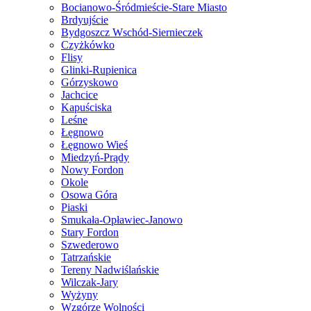
Bocianowo-Śródmieście-Stare Miasto
Brdyujście
Bydgoszcz Wschód-Siernieczek
Czyżkówko
Flisy
Glinki-Rupienica
Górzyskowo
Jachcice
Kapuściska
Leśne
Łęgnowo
Łęgnowo Wieś
Miedzyń-Prądy
Nowy Fordon
Okole
Osowa Góra
Piaski
Smukała-Opławiec-Janowo
Stary Fordon
Szwederowo
Tatrzańskie
Tereny Nadwiślańskie
Wilczak-Jary
Wyżyny
Wzgórze Wolności