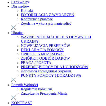
Czas wolny
Dla mediów
Kontakt
FOTORELACJA Z WYDARZEŃ
Konferencje prasowe
Zgoda na wykorzystywanie zdjęć
Ukraina
WAŻNE INFORMACJE DLA OBYWATELI
UKRAINY
NOWELIZACJA PRZEPISÓW
DEKLARACJA POMOCY
OPIEKA TYMCZASOWA
ZBIÓRKI i ODBIÓR DARÓW
PRACA / РОБОТА
PRZEDSIĘBIORCY DLA UCHODŹCÓW
Допомога громадянам України
PUNKTY POMOCY I DORADZTWA
Pomnik Wolności
Regulamin konkursu
Zarządzenie Prezydenta Miasta
KONTRAST