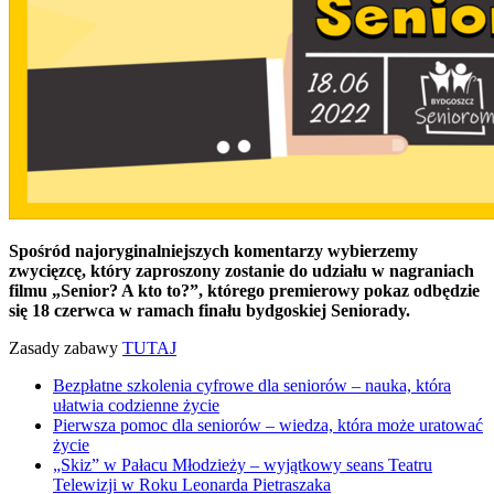
Spośród najoryginalniejszych komentarzy wybierzemy
zwycięzcę, który zaproszony zostanie do udziału w nagraniach
filmu „Senior? A kto to?”, którego premierowy pokaz odbędzie
się 18 czerwca w ramach finału bydgoskiej Seniorady.
Zasady zabawy
TUTAJ
Bezpłatne szkolenia cyfrowe dla seniorów – nauka, która
ułatwia codzienne życie
Pierwsza pomoc dla seniorów – wiedza, która może uratować
życie
„Skiz” w Pałacu Młodzieży – wyjątkowy seans Teatru
Telewizji w Roku Leonarda Pietraszaka