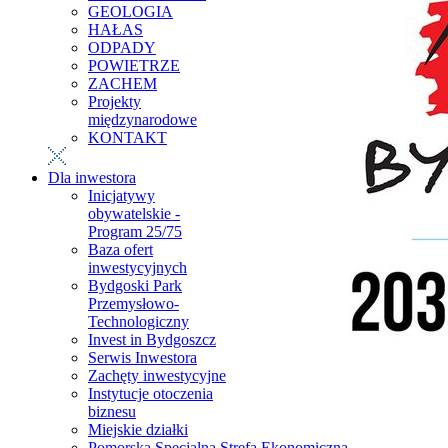
GEOLOGIA
HAŁAS
ODPADY
POWIETRZE
ZACHEM
Projekty
międzynarodowe
KONTAKT
Dla inwestora
Inicjatywy
obywatelskie -
Program 25/75
Baza ofert
inwestycyjnych
Bydgoski Park
Przemysłowo-
Technologiczny
Invest in Bydgoszcz
Serwis Inwestora
Zachęty inwestycyjne
Instytucje otoczenia
biznesu
Miejskie działki
Pomorska Specjalna Strefa Ekonomiczna