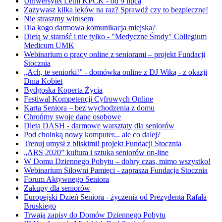
Uniwersytet Letni KPCK - od 9 lipca
Zażywasz kilka leków na raz? Sprawdź czy to bezpieczne!
Nie straszmy wirusem
Dla kogo darmowa komunikacja miejska?
Dietą w starość i nie tylko - "Medyczne Środy" Collegium
Medicum UMK
Webinarium o pracy online z seniorami – projekt Fundacji
Stocznia
„Ach, te seniorki!” - domówka online z DJ Wiką - z okazji
Dnia Kobiet
Bydgoska Koperta Życia
Festiwal Kompetencji Cyfrowych Online
Karta Seniora – bez wychodzenia z domu
Chrońmy swoje dane osobowe
Dieta DASH - darmowe warsztaty dla seniorów
Pod choinką nowy komputer... ale co dalej?
Trenuj umysł z bliskimi! projekt Fundacji Stocznia
„ARS 2020” kultura i sztuka seniorów on-line
W Domu Dziennego Pobytu – dobry czas, mimo wszystko!
Webinarium Siłowni Pamięci - zaprasza Fundacja Stocznia
Forum Aktywnego Seniora
Zakupy dla seniorów
Europejski Dzień Seniora - życzenia od Prezydenta Rafała
Bruskiego
Trwają zapisy do Domów Dziennego Pobytu