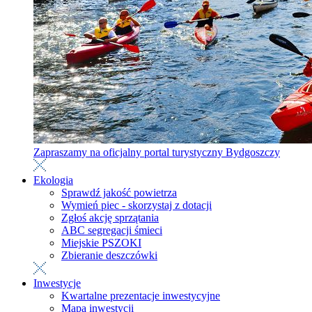
Zapraszamy na oficjalny portal turystyczny Bydgoszczy
Ekologia
Sprawdź jakość powietrza
Wymień piec - skorzystaj z dotacji
Zgłoś akcję sprzątania
ABC segregacji śmieci
Miejskie PSZOKI
Zbieranie deszczówki
Inwestycje
Kwartalne prezentacje inwestycyjne
Mapa inwestycji