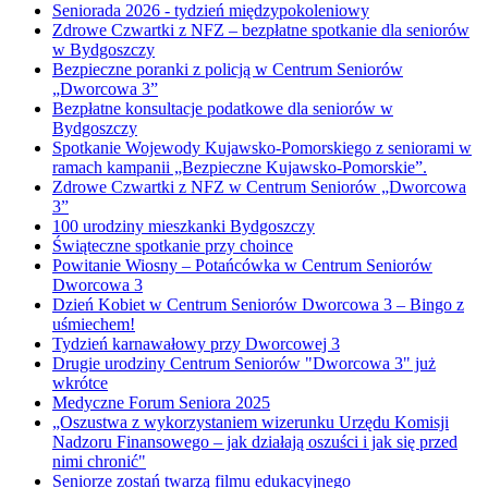
Seniorada 2026 - tydzień międzypokoleniowy
Zdrowe Czwartki z NFZ – bezpłatne spotkanie dla seniorów
w Bydgoszczy
Bezpieczne poranki z policją w Centrum Seniorów
„Dworcowa 3”
Bezpłatne konsultacje podatkowe dla seniorów w
Bydgoszczy
Spotkanie Wojewody Kujawsko-Pomorskiego z seniorami w
ramach kampanii „Bezpieczne Kujawsko-Pomorskie”.
Zdrowe Czwartki z NFZ w Centrum Seniorów „Dworcowa
3”
100 urodziny mieszkanki Bydgoszczy
Świąteczne spotkanie przy choince
Powitanie Wiosny – Potańcówka w Centrum Seniorów
Dworcowa 3
Dzień Kobiet w Centrum Seniorów Dworcowa 3 – Bingo z
uśmiechem!
Tydzień karnawałowy przy Dworcowej 3
Drugie urodziny Centrum Seniorów "Dworcowa 3" już
wkrótce
Medyczne Forum Seniora 2025
„Oszustwa z wykorzystaniem wizerunku Urzędu Komisji
Nadzoru Finansowego – jak działają oszuści i jak się przed
nimi chronić"
Seniorze zostań twarzą filmu edukacyjnego