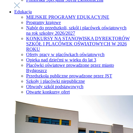
Edukacja
MIEJSKIE PROGRAMY EDUKACYJNE
Programy krajowe
Nabór do przedszkoli, szkół i placówek oświatowych
na rok szkolny 2026/2027
KONKURSY NA STANOWISKA DYREKTORÓW
SZKÓŁ I PLACÓWEK OŚWIATOWYCH W 2026
ROKU
Oferty pracy w placówkach oświatowych
Opieka nad dziećmi w wieku do lat 3
Placówki oświatowe prowadzone przez miasto
Bydgoszcz
Przedszkola publiczne prowadzone przez JST
Szkoły i placówki niepubliczne
Obwody szkół podstawowych
Otwarte konkursy ofert