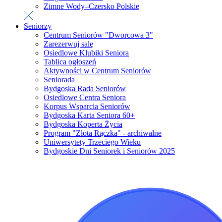
Zimne Wody–Czersko Polskie
Seniorzy
Centrum Seniorów "Dworcowa 3"
Zarezerwuj salę
Osiedlowe Klubiki Seniora
Tablica ogłoszeń
Aktywności w Centrum Seniorów
Seniorada
Bydgoska Rada Seniorów
Osiedlowe Centra Seniora
Korpus Wsparcia Seniorów
Bydgoska Karta Seniora 60+
Bydgoska Koperta Życia
Program "Złota Rączka" - archiwalne
Uniwersytety Trzeciego Wieku
Bydgoskie Dni Seniorek i Seniorów 2025