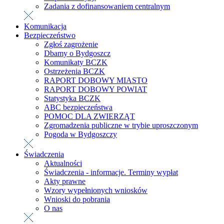
Zadania z dofinansowaniem centralnym
Komunikacja
Bezpieczeństwo
Zgłoś zagrożenie
Dbamy o Bydgoszcz
Komunikaty BCZK
Ostrzeżenia BCZK
RAPORT DOBOWY MIASTO
RAPORT DOBOWY POWIAT
Statystyka BCZK
ABC bezpieczeństwa
POMOC DLA ZWIERZĄT
Zgromadzenia publiczne w trybie uproszczonym
Pogoda w Bydgoszczy
Świadczenia
Aktualności
Świadczenia - informacje. Terminy wypłat
Akty prawne
Wzory wypełnionych wniosków
Wnioski do pobrania
O nas