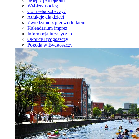
Sklep z pamiątkami
Wybierz nocleg
Co trzeba zobaczyć
Atrakcje dla dzieci
Zwiedzanie z przewodnikiem
Kalendarium imprez
Informacja turystyczna
Okolice Bydgoszczy
Pogoda w Bydgoszczy