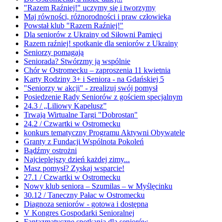
"Razem Raźniej!" uczymy się i tworzymy
Maj równości, różnorodności i praw człowieka
Powstał klub "Razem Raźniej!"
Dla seniorów z Ukrainy od Siłowni Pamięci
Razem raźniej! spotkanie dla seniorów z Ukrainy
Seniorzy pomagają
Seniorada? Stwórzmy ją wspólnie
Chór w Ostromecku – zaproszenia 11 kwietnia
Karty Rodziny 3+ i Seniora - na Gdańskiej 5
"Seniorzy w akcji" - zrealizuj swój pomysł
Posiedzenie Rady Seniorów z gościem specjalnym
24.3 / „Liliowy Kapelusz”
Trwają Wirtualne Targi "Dobrostan"
24.2 / Czwartki w Ostromecku
konkurs tematyczny Programu Aktywni Obywatele
Granty z Fundacji Wspólnota Pokoleń
Bądźmy ostrożni
Najcieplejszy dzień każdej zimy...
Masz pomysł? Zyskaj wsparcie!
27.1 / Czwartki w Ostromecku
Nowy klub seniora – Szumilas – w Myślęcinku
30.12 / Taneczny Pałac w Ostromecku
Diagnoza seniorów - gotowa i dostępna
V Kongres Gospodarki Senioralnej
Fantazmatyczne spotkania dla seniorów