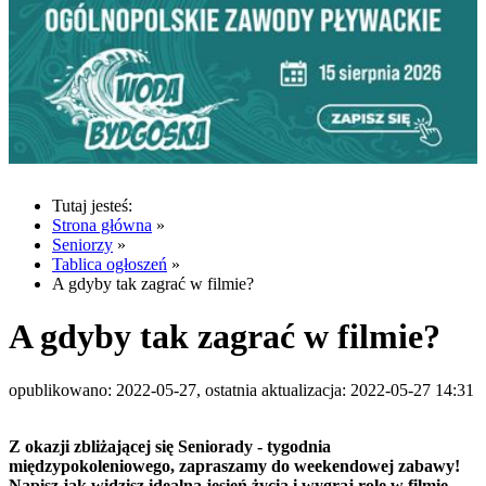
Tutaj jesteś:
Strona główna
»
Seniorzy
»
Tablica ogłoszeń
»
A gdyby tak zagrać w filmie?
A gdyby tak zagrać w filmie?
opublikowano: 2022-05-27, ostatnia aktualizacja: 2022-05-27 14:31
Z okazji zbliżającej się Seniorady - tygodnia
międzypokoleniowego, zapraszamy do weekendowej zabawy!
Napisz jak widzisz idealną jesień życia i wygraj rolę w filmie