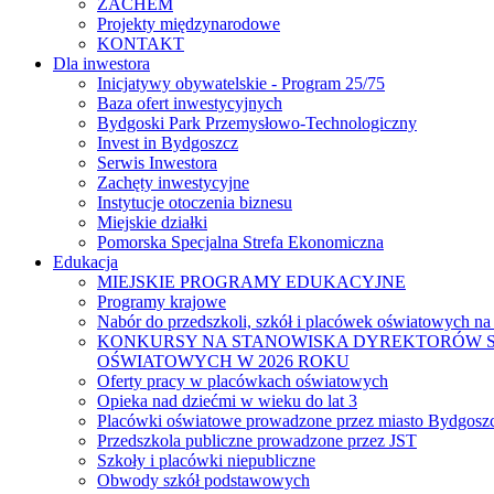
ZACHEM
Projekty międzynarodowe
KONTAKT
Dla inwestora
Inicjatywy obywatelskie - Program 25/75
Baza ofert inwestycyjnych
Bydgoski Park Przemysłowo-Technologiczny
Invest in Bydgoszcz
Serwis Inwestora
Zachęty inwestycyjne
Instytucje otoczenia biznesu
Miejskie działki
Pomorska Specjalna Strefa Ekonomiczna
Edukacja
MIEJSKIE PROGRAMY EDUKACYJNE
Programy krajowe
Nabór do przedszkoli, szkół i placówek oświatowych na
KONKURSY NA STANOWISKA DYREKTORÓW S
OŚWIATOWYCH W 2026 ROKU
Oferty pracy w placówkach oświatowych
Opieka nad dziećmi w wieku do lat 3
Placówki oświatowe prowadzone przez miasto Bydgosz
Przedszkola publiczne prowadzone przez JST
Szkoły i placówki niepubliczne
Obwody szkół podstawowych