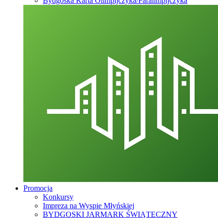
Bydgoska Karta Olimpijczyka/Paralimpijczyka
Promocja
Konkursy
Impreza na Wyspie Młyńskiej
BYDGOSKI JARMARK ŚWIĄTECZNY