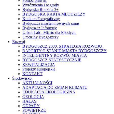
Pomoc prawna
Wyróżnienia i nagrody
Bydgoska Rodzina 3+
BYDGOSKA KARTA MŁODZIEŻY
Konkurs Fotograficzny
Bydgoszcz miastem równych szans
Bydgoszcz Informuje
Urban Lab - Miasto dla Młodych
Urodziny Bydgoszczy
Rozwój
BYDGOSZCZ 2030. STRATEGIA ROZWOJU
RAPORTY O STANIE MIASTA BYDGOSZCZY
INTELIGENTNY ROZWÓJ MIASTA
BYDGOSZCZ STATYSTYCZNIE
REWITALIZACJA
Projekty europejskie
KONTAKT
Środowisko
AKTUALNOŚCI
ADAPTACJA DO ZMIAN KLIMATU
EDUKACJA EKOLOGICZNA
GEOLOGIA
HAŁAS
ODPADY
POWIETRZE