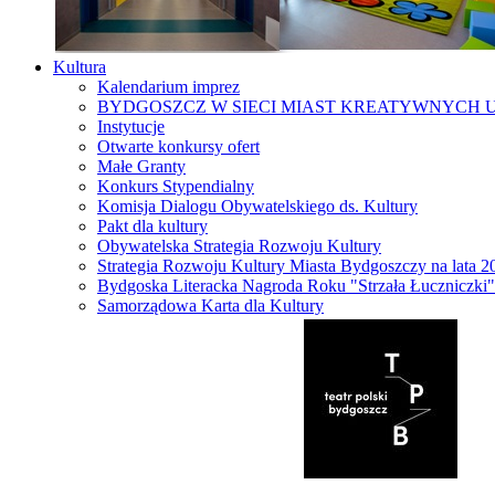
Kultura
Kalendarium imprez
BYDGOSZCZ W SIECI MIAST KREATYWNYCH 
Instytucje
Otwarte konkursy ofert
Małe Granty
Konkurs Stypendialny
Komisja Dialogu Obywatelskiego ds. Kultury
Pakt dla kultury
Obywatelska Strategia Rozwoju Kultury
Strategia Rozwoju Kultury Miasta Bydgoszczy na lata 
Bydgoska Literacka Nagroda Roku "Strzała Łuczniczki"
Samorządowa Karta dla Kultury