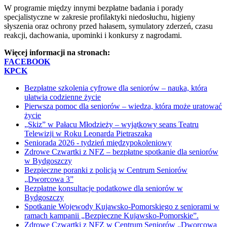
W programie między innymi bezpłatne badania i porady
specjalistyczne w zakresie profilaktyki niedosłuchu, higieny
słyszenia oraz ochrony przed hałasem, symulatory zderzeń, czasu
reakcji, dachowania, upominki i konkursy z nagrodami.
Więcej informacji na stronach:
FACEBOOK
KPCK
Bezpłatne szkolenia cyfrowe dla seniorów – nauka, która
ułatwia codzienne życie
Pierwsza pomoc dla seniorów – wiedza, która może uratować
życie
„Skiz” w Pałacu Młodzieży – wyjątkowy seans Teatru
Telewizji w Roku Leonarda Pietraszaka
Seniorada 2026 - tydzień międzypokoleniowy
Zdrowe Czwartki z NFZ – bezpłatne spotkanie dla seniorów
w Bydgoszczy
Bezpieczne poranki z policją w Centrum Seniorów
„Dworcowa 3”
Bezpłatne konsultacje podatkowe dla seniorów w
Bydgoszczy
Spotkanie Wojewody Kujawsko-Pomorskiego z seniorami w
ramach kampanii „Bezpieczne Kujawsko-Pomorskie”.
Zdrowe Czwartki z NFZ w Centrum Seniorów „Dworcowa