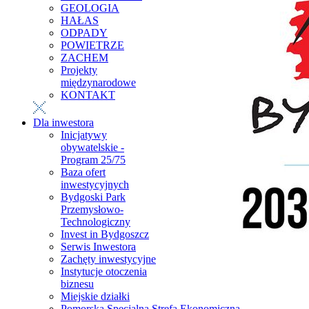
GEOLOGIA
HAŁAS
ODPADY
POWIETRZE
ZACHEM
Projekty
międzynarodowe
KONTAKT
Dla inwestora
Inicjatywy
obywatelskie -
Program 25/75
Baza ofert
inwestycyjnych
Bydgoski Park
Przemysłowo-
Technologiczny
Invest in Bydgoszcz
Serwis Inwestora
Zachęty inwestycyjne
Instytucje otoczenia
biznesu
Miejskie działki
Pomorska Specjalna Strefa Ekonomiczna