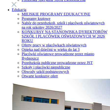
Edukacja
MIEJSKIE PROGRAMY EDUKACYJNE
Programy krajowe
Nabór do przedszkoli, szkół i placówek oświatowych
na rok szkolny 2026/2027
KONKURSY NA STANOWISKA DYREKTORÓW
SZKÓŁ I PLACÓWEK OŚWIATOWYCH W 2026
ROKU
Oferty pracy w placówkach oświatowych
Opieka nad dziećmi w wieku do lat 3
Placówki oświatowe prowadzone przez miasto
Bydgoszcz
Przedszkola publiczne prowadzone przez JST
Szkoły i placówki niepubliczne
Obwody szkół podstawowych
Otwarte konkursy ofert