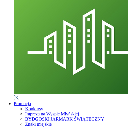
Promocja
Konkursy
Impreza na Wyspie Młyńskiej
BYDGOSKI JARMARK ŚWIĄTECZNY
Znaki miejskie