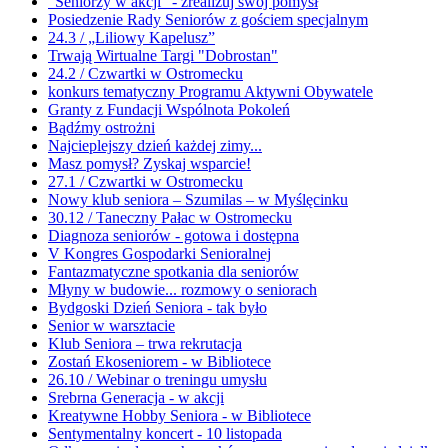
"Seniorzy w akcji" - zrealizuj swój pomysł
Posiedzenie Rady Seniorów z gościem specjalnym
24.3 / „Liliowy Kapelusz”
Trwają Wirtualne Targi "Dobrostan"
24.2 / Czwartki w Ostromecku
konkurs tematyczny Programu Aktywni Obywatele
Granty z Fundacji Wspólnota Pokoleń
Bądźmy ostrożni
Najcieplejszy dzień każdej zimy...
Masz pomysł? Zyskaj wsparcie!
27.1 / Czwartki w Ostromecku
Nowy klub seniora – Szumilas – w Myślęcinku
30.12 / Taneczny Pałac w Ostromecku
Diagnoza seniorów - gotowa i dostępna
V Kongres Gospodarki Senioralnej
Fantazmatyczne spotkania dla seniorów
Młyny w budowie... rozmowy o seniorach
Bydgoski Dzień Seniora - tak było
Senior w warsztacie
Klub Seniora – trwa rekrutacja
Zostań Ekoseniorem - w Bibliotece
26.10 / Webinar o treningu umysłu
Srebrna Generacja - w akcji
Kreatywne Hobby Seniora - w Bibliotece
Sentymentalny koncert - 10 listopada