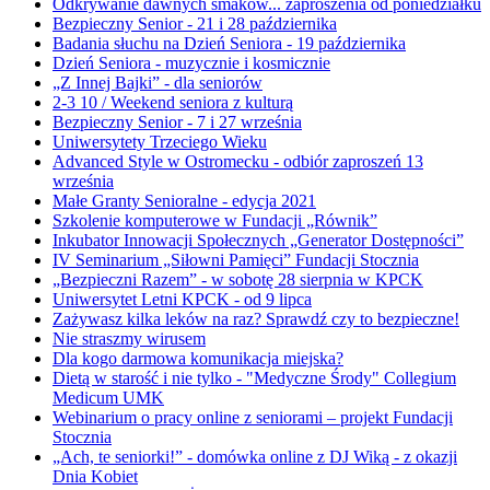
Odkrywanie dawnych smaków... zaproszenia od poniedziałku
Bezpieczny Senior - 21 i 28 października
Badania słuchu na Dzień Seniora - 19 października
Dzień Seniora - muzycznie i kosmicznie
„Z Innej Bajki” - dla seniorów
2-3 10 / Weekend seniora z kulturą
Bezpieczny Senior - 7 i 27 września
Uniwersytety Trzeciego Wieku
Advanced Style w Ostromecku - odbiór zaproszeń 13
września
Małe Granty Senioralne - edycja 2021
Szkolenie komputerowe w Fundacji „Równik”
Inkubator Innowacji Społecznych „Generator Dostępności”
IV Seminarium „Siłowni Pamięci” Fundacji Stocznia
„Bezpieczni Razem” - w sobotę 28 sierpnia w KPCK
Uniwersytet Letni KPCK - od 9 lipca
Zażywasz kilka leków na raz? Sprawdź czy to bezpieczne!
Nie straszmy wirusem
Dla kogo darmowa komunikacja miejska?
Dietą w starość i nie tylko - "Medyczne Środy" Collegium
Medicum UMK
Webinarium o pracy online z seniorami – projekt Fundacji
Stocznia
„Ach, te seniorki!” - domówka online z DJ Wiką - z okazji
Dnia Kobiet