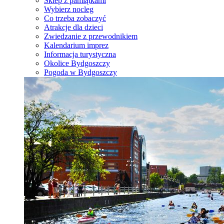
Sklep z pamiątkami
Wybierz nocleg
Co trzeba zobaczyć
Atrakcje dla dzieci
Zwiedzanie z przewodnikiem
Kalendarium imprez
Informacja turystyczna
Okolice Bydgoszczy
Pogoda w Bydgoszczy