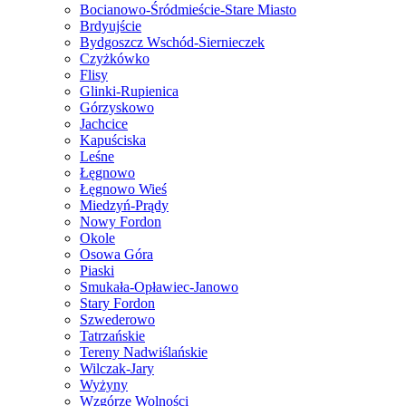
Bocianowo-Śródmieście-Stare Miasto
Brdyujście
Bydgoszcz Wschód-Siernieczek
Czyżkówko
Flisy
Glinki-Rupienica
Górzyskowo
Jachcice
Kapuściska
Leśne
Łęgnowo
Łęgnowo Wieś
Miedzyń-Prądy
Nowy Fordon
Okole
Osowa Góra
Piaski
Smukała-Opławiec-Janowo
Stary Fordon
Szwederowo
Tatrzańskie
Tereny Nadwiślańskie
Wilczak-Jary
Wyżyny
Wzgórze Wolności