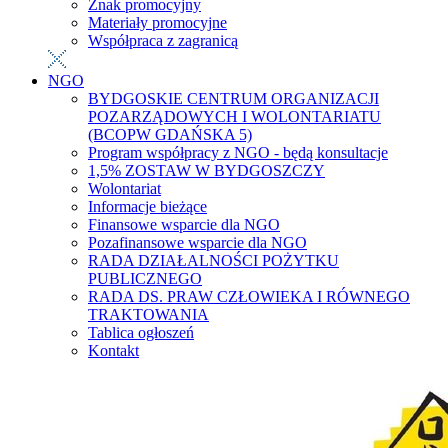
Znak promocyjny
Materiały promocyjne
Współpraca z zagranicą
NGO
BYDGOSKIE CENTRUM ORGANIZACJI
POZARZĄDOWYCH I WOLONTARIATU
(BCOPW GDAŃSKA 5)
Program współpracy z NGO - będą konsultacje
1,5% ZOSTAW W BYDGOSZCZY
Wolontariat
Informacje bieżące
Finansowe wsparcie dla NGO
Pozafinansowe wsparcie dla NGO
RADA DZIAŁALNOŚCI POŻYTKU
PUBLICZNEGO
RADA DS. PRAW CZŁOWIEKA I RÓWNEGO
TRAKTOWANIA
Tablica ogłoszeń
Kontakt