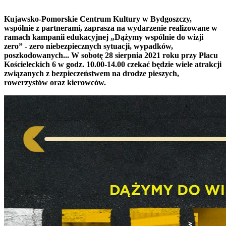
Kujawsko-Pomorskie Centrum Kultury w Bydgoszczy,
wspólnie z partnerami, zaprasza na wydarzenie realizowane w
ramach kampanii edukacyjnej „Dążymy wspólnie do wizji
zero” - zero niebezpiecznych sytuacji, wypadków,
poszkodowanych... W sobotę 28 sierpnia 2021 roku przy Placu
Kościeleckich 6 w godz. 10.00-14.00 czekać będzie wiele atrakcji
związanych z bezpieczeństwem na drodze pieszych,
rowerzystów oraz kierowców.