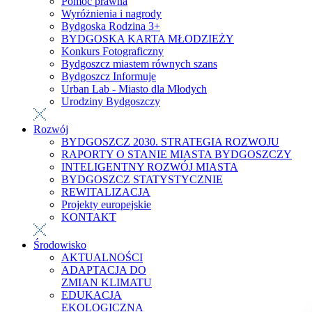
Pomoc prawna
Wyróżnienia i nagrody
Bydgoska Rodzina 3+
BYDGOSKA KARTA MŁODZIEŻY
Konkurs Fotograficzny
Bydgoszcz miastem równych szans
Bydgoszcz Informuje
Urban Lab - Miasto dla Młodych
Urodziny Bydgoszczy
Rozwój
BYDGOSZCZ 2030. STRATEGIA ROZWOJU
RAPORTY O STANIE MIASTA BYDGOSZCZY
INTELIGENTNY ROZWÓJ MIASTA
BYDGOSZCZ STATYSTYCZNIE
REWITALIZACJA
Projekty europejskie
KONTAKT
Środowisko
AKTUALNOŚCI
ADAPTACJA DO
ZMIAN KLIMATU
EDUKACJA
EKOLOGICZNA