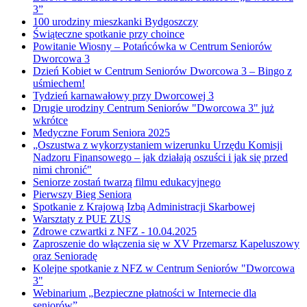
3”
100 urodziny mieszkanki Bydgoszczy
Świąteczne spotkanie przy choince
Powitanie Wiosny – Potańcówka w Centrum Seniorów
Dworcowa 3
Dzień Kobiet w Centrum Seniorów Dworcowa 3 – Bingo z
uśmiechem!
Tydzień karnawałowy przy Dworcowej 3
Drugie urodziny Centrum Seniorów "Dworcowa 3" już
wkrótce
Medyczne Forum Seniora 2025
„Oszustwa z wykorzystaniem wizerunku Urzędu Komisji
Nadzoru Finansowego – jak działają oszuści i jak się przed
nimi chronić"
Seniorze zostań twarzą filmu edukacyjnego
Pierwszy Bieg Seniora
Spotkanie z Krajową Izbą Administracji Skarbowej
Warsztaty z PUE ZUS
Zdrowe czwartki z NFZ - 10.04.2025
Zaproszenie do włączenia się w XV Przemarsz Kapeluszowy
oraz Senioradę
Kolejne spotkanie z NFZ w Centrum Seniorów "Dworcowa
3"
Webinarium „Bezpieczne płatności w Internecie dla
seniorów”