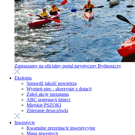
Zapraszamy na oficjalny portal turystyczny Bydgoszczy
Ekologia
Sprawdź jakość powietrza
Wymień piec - skorzystaj z dotacji
Zgłoś akcję sprzątania
ABC segregacji śmieci
Miejskie PSZOKI
Zbieranie deszczówki
Inwestycje
Kwartalne prezentacje inwestycyjne
Mapa inwestycji