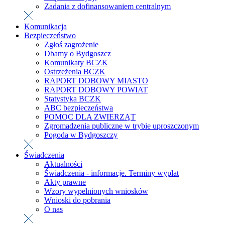
Zadania z dofinansowaniem centralnym
Komunikacja
Bezpieczeństwo
Zgłoś zagrożenie
Dbamy o Bydgoszcz
Komunikaty BCZK
Ostrzeżenia BCZK
RAPORT DOBOWY MIASTO
RAPORT DOBOWY POWIAT
Statystyka BCZK
ABC bezpieczeństwa
POMOC DLA ZWIERZĄT
Zgromadzenia publiczne w trybie uproszczonym
Pogoda w Bydgoszczy
Świadczenia
Aktualności
Świadczenia - informacje. Terminy wypłat
Akty prawne
Wzory wypełnionych wniosków
Wnioski do pobrania
O nas