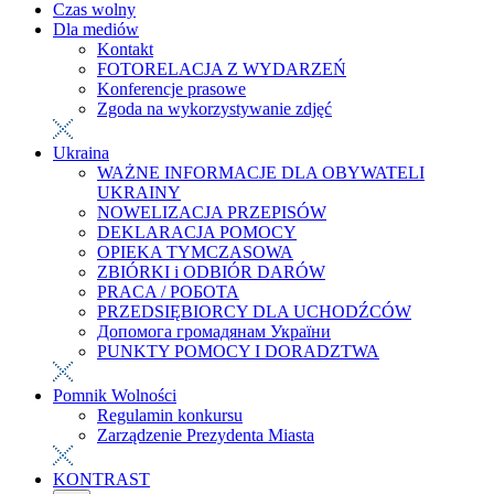
Czas wolny
Dla mediów
Kontakt
FOTORELACJA Z WYDARZEŃ
Konferencje prasowe
Zgoda na wykorzystywanie zdjęć
Ukraina
WAŻNE INFORMACJE DLA OBYWATELI
UKRAINY
NOWELIZACJA PRZEPISÓW
DEKLARACJA POMOCY
OPIEKA TYMCZASOWA
ZBIÓRKI i ODBIÓR DARÓW
PRACA / РОБОТА
PRZEDSIĘBIORCY DLA UCHODŹCÓW
Допомога громадянам України
PUNKTY POMOCY I DORADZTWA
Pomnik Wolności
Regulamin konkursu
Zarządzenie Prezydenta Miasta
KONTRAST