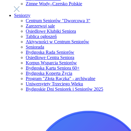
Zimne Wody–Czersko Polskie
Seniorzy
Centrum Seniorów "Dworcowa 3"
Zarezerwuj salę
Osiedlowe Klubiki Seniora
Tablica ogłoszeń
Aktywności w Centrum Seniorów
Seniorada
Bydgoska Rada Seniorów
Osiedlowe Centra Seniora
Korpus Wsparcia Seniorów
Bydgoska Karta Seniora 60+
Bydgoska Koperta Życia
Program "Złota Rączka" - archiwalne
Uniwersytety Trzeciego Wieku
Bydgoskie Dni Seniorek i Seniorów 2025