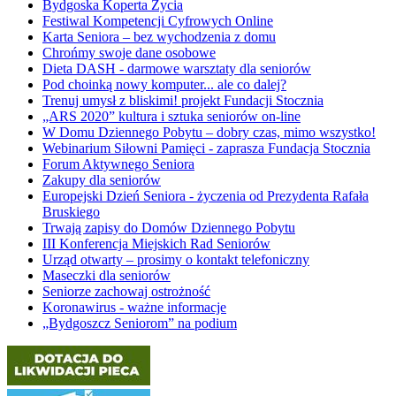
Bydgoska Koperta Życia
Festiwal Kompetencji Cyfrowych Online
Karta Seniora – bez wychodzenia z domu
Chrońmy swoje dane osobowe
Dieta DASH - darmowe warsztaty dla seniorów
Pod choinką nowy komputer... ale co dalej?
Trenuj umysł z bliskimi! projekt Fundacji Stocznia
„ARS 2020” kultura i sztuka seniorów on-line
W Domu Dziennego Pobytu – dobry czas, mimo wszystko!
Webinarium Siłowni Pamięci - zaprasza Fundacja Stocznia
Forum Aktywnego Seniora
Zakupy dla seniorów
Europejski Dzień Seniora - życzenia od Prezydenta Rafała
Bruskiego
Trwają zapisy do Domów Dziennego Pobytu
III Konferencja Miejskich Rad Seniorów
Urząd otwarty – prosimy o kontakt telefoniczny
Maseczki dla seniorów
Seniorze zachowaj ostrożność
Koronawirus - ważne informacje
„Bydgoszcz Seniorom” na podium