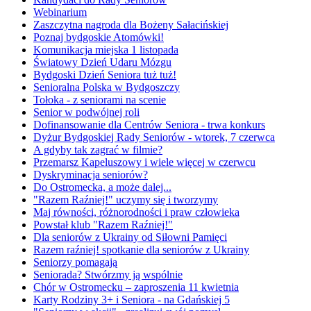
Webinarium
Zaszczytna nagroda dla Bożeny Sałacińskiej
Poznaj bydgoskie Atomówki!
Komunikacja miejska 1 listopada
Światowy Dzień Udaru Mózgu
Bydgoski Dzień Seniora tuż tuż!
Senioralna Polska w Bydgoszczy
Tołoka - z seniorami na scenie
Senior w podwójnej roli
Dofinansowanie dla Centrów Seniora - trwa konkurs
Dyżur Bydgoskiej Rady Seniorów - wtorek, 7 czerwca
A gdyby tak zagrać w filmie?
Przemarsz Kapeluszowy i wiele więcej w czerwcu
Dyskryminacja seniorów?
Do Ostromecka, a może dalej...
"Razem Raźniej!" uczymy się i tworzymy
Maj równości, różnorodności i praw człowieka
Powstał klub "Razem Raźniej!"
Dla seniorów z Ukrainy od Siłowni Pamięci
Razem raźniej! spotkanie dla seniorów z Ukrainy
Seniorzy pomagają
Seniorada? Stwórzmy ją wspólnie
Chór w Ostromecku – zaproszenia 11 kwietnia
Karty Rodziny 3+ i Seniora - na Gdańskiej 5