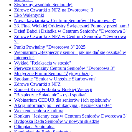
Stwórzmy wspólnie Senioradę!
Zdrowe Czwartki z NFZ na Dworcowej 3
Eko Walentynki
Nowa kawiarnia w Centrum Seniorów "Dworcowa 3"
33. Finał Wielkiej Orkiestry Świątecznej Pomocy przed nami!
Dzień Babci i Dziadka w Centrum Seniorów "Dworcowa 3"
Zdrowe Czwartki z NFZ w Centrum Seniorów "Dworcowa
3"
Punkt Powitalny "Dworcowa 3" 2025
Webinarium „Bezpieczny senior – jak nie dać się oszukać w
Internecie"
Wykład "Relaksacja w stresie"
Pierwsze urodziny Centrum Seniorów "Dworcowa 3"
Medyczne Forum Seniora "Żyjmy dłużej"
Spotkanie "Senior w Urzędzie Skarbowym"
Zdrowe Czwartki z NFZ
Koncert Krisa Forbota w Boskiej Wenecji
"Bezpieczne Śniadanie" - cykl spotkań
Webinarium CEDUR dla seniorów i ich opiekunów
Akcja informacyjno – edukacyjna „Bezpieczni 60+”
Weekend seniora z kulturą
Konkurs "Jesienny czas w Centrum Seniorów Dworcowa 3"
Bydgoska Rada Seniorów w nowym składzie
Olimpiada Senioralna
Kandydaci do Rady Seniorów