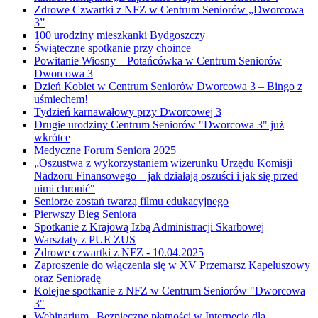
Zdrowe Czwartki z NFZ w Centrum Seniorów „Dworcowa
3”
100 urodziny mieszkanki Bydgoszczy
Świąteczne spotkanie przy choince
Powitanie Wiosny – Potańcówka w Centrum Seniorów
Dworcowa 3
Dzień Kobiet w Centrum Seniorów Dworcowa 3 – Bingo z
uśmiechem!
Tydzień karnawałowy przy Dworcowej 3
Drugie urodziny Centrum Seniorów "Dworcowa 3" już
wkrótce
Medyczne Forum Seniora 2025
„Oszustwa z wykorzystaniem wizerunku Urzędu Komisji
Nadzoru Finansowego – jak działają oszuści i jak się przed
nimi chronić"
Seniorze zostań twarzą filmu edukacyjnego
Pierwszy Bieg Seniora
Spotkanie z Krajową Izbą Administracji Skarbowej
Warsztaty z PUE ZUS
Zdrowe czwartki z NFZ - 10.04.2025
Zaproszenie do włączenia się w XV Przemarsz Kapeluszowy
oraz Senioradę
Kolejne spotkanie z NFZ w Centrum Seniorów "Dworcowa
3"
Webinarium „Bezpieczne płatności w Internecie dla