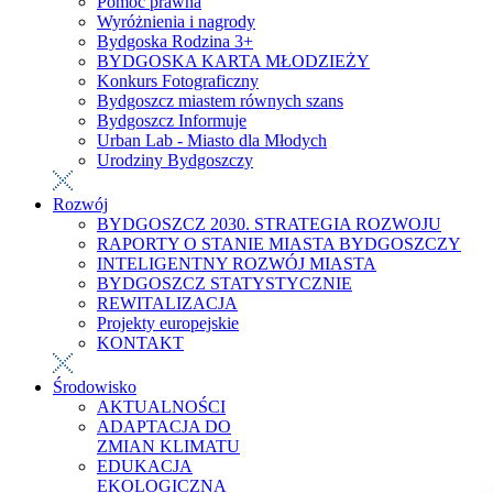
Pomoc prawna
Wyróżnienia i nagrody
Bydgoska Rodzina 3+
BYDGOSKA KARTA MŁODZIEŻY
Konkurs Fotograficzny
Bydgoszcz miastem równych szans
Bydgoszcz Informuje
Urban Lab - Miasto dla Młodych
Urodziny Bydgoszczy
Rozwój
BYDGOSZCZ 2030. STRATEGIA ROZWOJU
RAPORTY O STANIE MIASTA BYDGOSZCZY
INTELIGENTNY ROZWÓJ MIASTA
BYDGOSZCZ STATYSTYCZNIE
REWITALIZACJA
Projekty europejskie
KONTAKT
Środowisko
AKTUALNOŚCI
ADAPTACJA DO
ZMIAN KLIMATU
EDUKACJA
EKOLOGICZNA