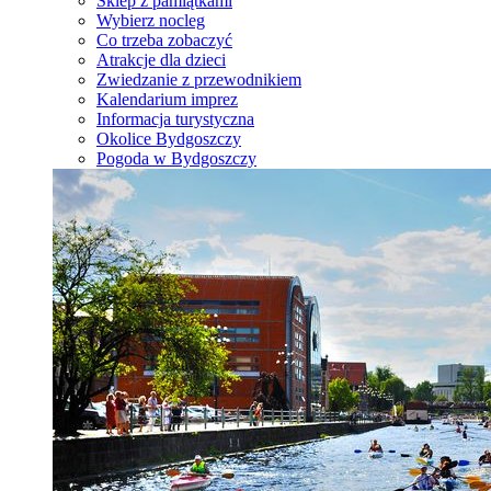
Sklep z pamiątkami
Wybierz nocleg
Co trzeba zobaczyć
Atrakcje dla dzieci
Zwiedzanie z przewodnikiem
Kalendarium imprez
Informacja turystyczna
Okolice Bydgoszczy
Pogoda w Bydgoszczy