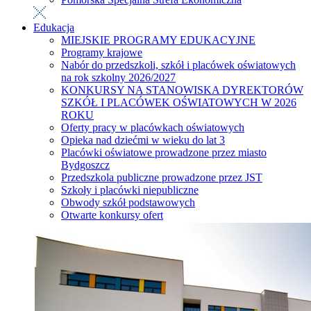
Edukacja
MIEJSKIE PROGRAMY EDUKACYJNE
Programy krajowe
Nabór do przedszkoli, szkół i placówek oświatowych
na rok szkolny 2026/2027
KONKURSY NA STANOWISKA DYREKTORÓW
SZKÓŁ I PLACÓWEK OŚWIATOWYCH W 2026
ROKU
Oferty pracy w placówkach oświatowych
Opieka nad dziećmi w wieku do lat 3
Placówki oświatowe prowadzone przez miasto
Bydgoszcz
Przedszkola publiczne prowadzone przez JST
Szkoły i placówki niepubliczne
Obwody szkół podstawowych
Otwarte konkursy ofert