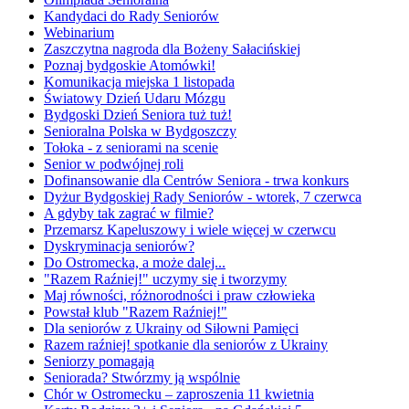
Kandydaci do Rady Seniorów
Webinarium
Zaszczytna nagroda dla Bożeny Sałacińskiej
Poznaj bydgoskie Atomówki!
Komunikacja miejska 1 listopada
Światowy Dzień Udaru Mózgu
Bydgoski Dzień Seniora tuż tuż!
Senioralna Polska w Bydgoszczy
Tołoka - z seniorami na scenie
Senior w podwójnej roli
Dofinansowanie dla Centrów Seniora - trwa konkurs
Dyżur Bydgoskiej Rady Seniorów - wtorek, 7 czerwca
A gdyby tak zagrać w filmie?
Przemarsz Kapeluszowy i wiele więcej w czerwcu
Dyskryminacja seniorów?
Do Ostromecka, a może dalej...
"Razem Raźniej!" uczymy się i tworzymy
Maj równości, różnorodności i praw człowieka
Powstał klub "Razem Raźniej!"
Dla seniorów z Ukrainy od Siłowni Pamięci
Razem raźniej! spotkanie dla seniorów z Ukrainy
Seniorzy pomagają
Seniorada? Stwórzmy ją wspólnie
Chór w Ostromecku – zaproszenia 11 kwietnia