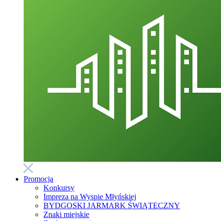
Promocja
Konkursy
Impreza na Wyspie Młyńskiej
BYDGOSKI JARMARK ŚWIĄTECZNY
Znaki miejskie