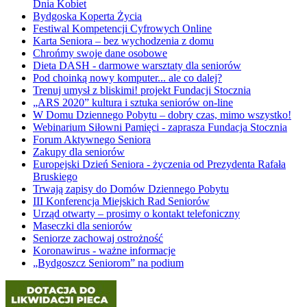
Dnia Kobiet
Bydgoska Koperta Życia
Festiwal Kompetencji Cyfrowych Online
Karta Seniora – bez wychodzenia z domu
Chrońmy swoje dane osobowe
Dieta DASH - darmowe warsztaty dla seniorów
Pod choinką nowy komputer... ale co dalej?
Trenuj umysł z bliskimi! projekt Fundacji Stocznia
„ARS 2020” kultura i sztuka seniorów on-line
W Domu Dziennego Pobytu – dobry czas, mimo wszystko!
Webinarium Siłowni Pamięci - zaprasza Fundacja Stocznia
Forum Aktywnego Seniora
Zakupy dla seniorów
Europejski Dzień Seniora - życzenia od Prezydenta Rafała
Bruskiego
Trwają zapisy do Domów Dziennego Pobytu
III Konferencja Miejskich Rad Seniorów
Urząd otwarty – prosimy o kontakt telefoniczny
Maseczki dla seniorów
Seniorze zachowaj ostrożność
Koronawirus - ważne informacje
„Bydgoszcz Seniorom” na podium