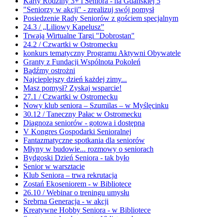
Karty Rodziny 3+ i Seniora - na Gdańskiej 5
"Seniorzy w akcji" - zrealizuj swój pomysł
Posiedzenie Rady Seniorów z gościem specjalnym
24.3 / „Liliowy Kapelusz”
Trwają Wirtualne Targi "Dobrostan"
24.2 / Czwartki w Ostromecku
konkurs tematyczny Programu Aktywni Obywatele
Granty z Fundacji Wspólnota Pokoleń
Bądźmy ostrożni
Najcieplejszy dzień każdej zimy...
Masz pomysł? Zyskaj wsparcie!
27.1 / Czwartki w Ostromecku
Nowy klub seniora – Szumilas – w Myślęcinku
30.12 / Taneczny Pałac w Ostromecku
Diagnoza seniorów - gotowa i dostępna
V Kongres Gospodarki Senioralnej
Fantazmatyczne spotkania dla seniorów
Młyny w budowie... rozmowy o seniorach
Bydgoski Dzień Seniora - tak było
Senior w warsztacie
Klub Seniora – trwa rekrutacja
Zostań Ekoseniorem - w Bibliotece
26.10 / Webinar o treningu umysłu
Srebrna Generacja - w akcji
Kreatywne Hobby Seniora - w Bibliotece