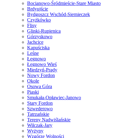
Bocianowo-Śródmieście-Stare Miasto
Brdyujście
Bydgoszcz Wschód-Siernieczek
Czyżkówko
Flisy
Glinki-Rupienica
Górzyskowo
Jachcice
Kapuściska
Leśne
Łęgnowo
Łęgnowo Wieś
Miedzyń-Prądy
Nowy Fordon
Okole
Osowa Góra
Piaski
Smukała-Opławiec-Janowo
Stary Fordon
Szwederowo
Tatrzańskie
Tereny Nadwiślańskie
Wilczak-Jary
Wyżyny
Wzgórze Wolności