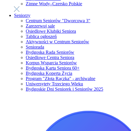
Zimne Wody–Czersko Polskie
Seniorzy
Centrum Seniorów "Dworcowa 3"
Zarezerwuj salę
Osiedlowe Klubiki Seniora
Tablica ogłoszeń
Aktywności w Centrum Seniorów
Seniorada
Bydgoska Rada Seniorów
Osiedlowe Centra Seniora
Korpus Wsparcia Seniorów
Bydgoska Karta Seniora 60+
Bydgoska Koperta Życia
Program "Złota Rączka" - archiwalne
Uniwersytety Trzeciego Wieku
Bydgoskie Dni Seniorek i Seniorów 2025