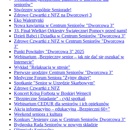
seniorów”
Stwórzmy wspólnie Senioradę!
Zdrowe Czwartki z NFZ na Dworcowej 3
Eko Walentynki
Nowa kawiarnia w Centrum Seniorów "Dworcowa 3"
33. Finał Wielkiej Orkiestry Świątecznej Pomocy przed nami!
Dzień Babci i Dziadka w Centrum Seniorów "Dworcowa 3"
Zdrowe Czwartki z NFZ w Centrum Seniorów "Dworcowa
3"
Punkt Powitalny "Dworcowa 3" 2025
Webinarium „Bezpieczny senior – jak nie dać się oszukać w
Internecie"
Wykład "Relaksacja w stresie"
Pierwsze urodziny Centrum Seniorów "Dworcowa 3"
Medyczne Forum Seniora "Żyjmy dłużej"
Spotkanie "Senior w Urzędzie Skarbowym"
Zdrowe Czwartki z NFZ
Koncert Krisa Forbota w Boskiej Wenecji
"Bezpieczne Śniadanie" - cykl spotkań
Webinarium CEDUR dla seniorów i ich opiekunów
Akcja informacyjno – edukacyjna „Bezpieczni 60+”
Weekend seniora z kulturą
Konkurs "Jesienny czas w Centrum Seniorów Dworcowa 3"
Bydgoska Rada Seniorów w nowym składzie
Olimpiada Senioralna