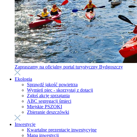
Zapraszamy na oficjalny portal turystyczny Bydgoszczy
Ekologia
Sprawdź jakość powietrza
Wymień piec - skorzystaj z dotacji
Zgłoś akcję sprzątania
ABC segregacji śmieci
Miejskie PSZOKI
Zbieranie deszczówki
Inwestycje
Kwartalne prezentacje inwestycyjne
Mapa inwestycji