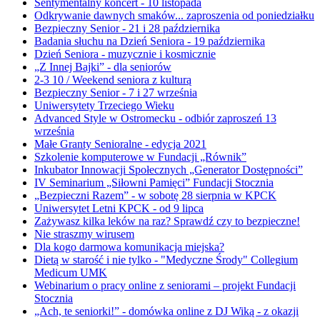
Sentymentalny koncert - 10 listopada
Odkrywanie dawnych smaków... zaproszenia od poniedziałku
Bezpieczny Senior - 21 i 28 października
Badania słuchu na Dzień Seniora - 19 października
Dzień Seniora - muzycznie i kosmicznie
„Z Innej Bajki” - dla seniorów
2-3 10 / Weekend seniora z kulturą
Bezpieczny Senior - 7 i 27 września
Uniwersytety Trzeciego Wieku
Advanced Style w Ostromecku - odbiór zaproszeń 13
września
Małe Granty Senioralne - edycja 2021
Szkolenie komputerowe w Fundacji „Równik”
Inkubator Innowacji Społecznych „Generator Dostępności”
IV Seminarium „Siłowni Pamięci” Fundacji Stocznia
„Bezpieczni Razem” - w sobotę 28 sierpnia w KPCK
Uniwersytet Letni KPCK - od 9 lipca
Zażywasz kilka leków na raz? Sprawdź czy to bezpieczne!
Nie straszmy wirusem
Dla kogo darmowa komunikacja miejska?
Dietą w starość i nie tylko - "Medyczne Środy" Collegium
Medicum UMK
Webinarium o pracy online z seniorami – projekt Fundacji
Stocznia
„Ach, te seniorki!” - domówka online z DJ Wiką - z okazji