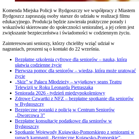
Komenda Miejska Policji w Bydgoszczy we współpracy z Miastem
Bydgoszcz zapraszają osoby starsze do udziału w realizacji filmu
edukacyjnego. Produkcja będzie zawierała praktyczne porady i
wskazówki skierowane do społeczności senioralnej, a jej celem jest
zwiększanie bezpieczeństwa i świadomości w codziennym życiu.
Zainteresowani seniorzy, którzy chcieliby wziąć udział w
nagraniach, proszeni są o kontakt do 22 września.
Bezpłatne szkolenia cyfrowe dla seniorów – nauka, która
ułatwia codzienne życie
Pierwsza pomoc dla seniorów – wiedza, która może uratować
życie
„Skiz” w Pałacu Młodzieży – wyjątkowy seans Teatru
Telewizji w Roku Leonarda Pietraszaka
Seniorada 2026 - tydzień międzypokoleniowy
Zdrowe Czwartki z NFZ – bezpłatne spotkanie dla seniorów
w Bydgoszczy
Bezpieczne poranki z policją w Centrum Seniorów
„Dworcowa 3”
Bezpłatne konsultacje podatkowe dla seniorów w
Bydgoszczy
Spotkanie Wojewody Kujawsko-Pomorskiego z seniorami w
ramach kampanii „Bezpieczne Kujawsko-Pomorskie”.