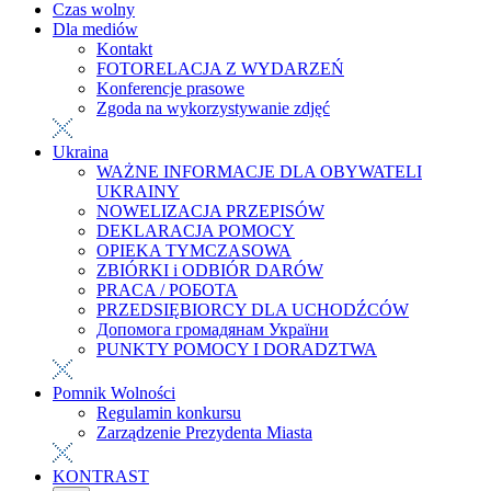
Czas wolny
Dla mediów
Kontakt
FOTORELACJA Z WYDARZEŃ
Konferencje prasowe
Zgoda na wykorzystywanie zdjęć
Ukraina
WAŻNE INFORMACJE DLA OBYWATELI
UKRAINY
NOWELIZACJA PRZEPISÓW
DEKLARACJA POMOCY
OPIEKA TYMCZASOWA
ZBIÓRKI i ODBIÓR DARÓW
PRACA / РОБОТА
PRZEDSIĘBIORCY DLA UCHODŹCÓW
Допомога громадянам України
PUNKTY POMOCY I DORADZTWA
Pomnik Wolności
Regulamin konkursu
Zarządzenie Prezydenta Miasta
KONTRAST