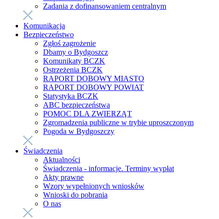
Zadania z dofinansowaniem centralnym
Komunikacja
Bezpieczeństwo
Zgłoś zagrożenie
Dbamy o Bydgoszcz
Komunikaty BCZK
Ostrzeżenia BCZK
RAPORT DOBOWY MIASTO
RAPORT DOBOWY POWIAT
Statystyka BCZK
ABC bezpieczeństwa
POMOC DLA ZWIERZĄT
Zgromadzenia publiczne w trybie uproszczonym
Pogoda w Bydgoszczy
Świadczenia
Aktualności
Świadczenia - informacje. Terminy wypłat
Akty prawne
Wzory wypełnionych wniosków
Wnioski do pobrania
O nas