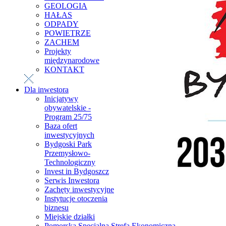
GEOLOGIA
HAŁAS
ODPADY
POWIETRZE
ZACHEM
Projekty
międzynarodowe
KONTAKT
Dla inwestora
Inicjatywy
obywatelskie -
Program 25/75
Baza ofert
inwestycyjnych
Bydgoski Park
Przemysłowo-
Technologiczny
Invest in Bydgoszcz
Serwis Inwestora
Zachęty inwestycyjne
Instytucje otoczenia
biznesu
Miejskie działki
Pomorska Specjalna Strefa Ekonomiczna