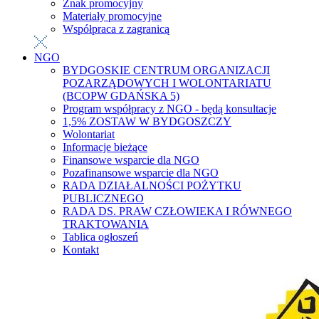
Znak promocyjny
Materiały promocyjne
Współpraca z zagranicą
NGO
BYDGOSKIE CENTRUM ORGANIZACJI
POZARZĄDOWYCH I WOLONTARIATU
(BCOPW GDAŃSKA 5)
Program współpracy z NGO - będą konsultacje
1,5% ZOSTAW W BYDGOSZCZY
Wolontariat
Informacje bieżące
Finansowe wsparcie dla NGO
Pozafinansowe wsparcie dla NGO
RADA DZIAŁALNOŚCI POŻYTKU
PUBLICZNEGO
RADA DS. PRAW CZŁOWIEKA I RÓWNEGO
TRAKTOWANIA
Tablica ogłoszeń
Kontakt