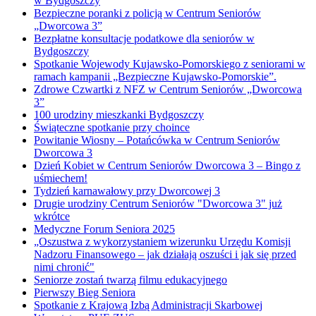
w Bydgoszczy
Bezpieczne poranki z policją w Centrum Seniorów
„Dworcowa 3”
Bezpłatne konsultacje podatkowe dla seniorów w
Bydgoszczy
Spotkanie Wojewody Kujawsko-Pomorskiego z seniorami w
ramach kampanii „Bezpieczne Kujawsko-Pomorskie”.
Zdrowe Czwartki z NFZ w Centrum Seniorów „Dworcowa
3”
100 urodziny mieszkanki Bydgoszczy
Świąteczne spotkanie przy choince
Powitanie Wiosny – Potańcówka w Centrum Seniorów
Dworcowa 3
Dzień Kobiet w Centrum Seniorów Dworcowa 3 – Bingo z
uśmiechem!
Tydzień karnawałowy przy Dworcowej 3
Drugie urodziny Centrum Seniorów "Dworcowa 3" już
wkrótce
Medyczne Forum Seniora 2025
„Oszustwa z wykorzystaniem wizerunku Urzędu Komisji
Nadzoru Finansowego – jak działają oszuści i jak się przed
nimi chronić"
Seniorze zostań twarzą filmu edukacyjnego
Pierwszy Bieg Seniora
Spotkanie z Krajową Izbą Administracji Skarbowej