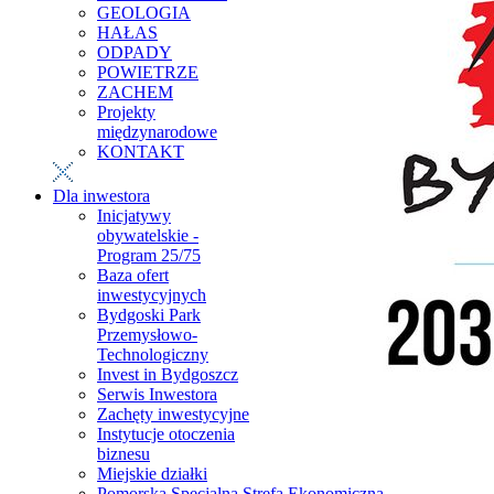
GEOLOGIA
HAŁAS
ODPADY
POWIETRZE
ZACHEM
Projekty
międzynarodowe
KONTAKT
Dla inwestora
Inicjatywy
obywatelskie -
Program 25/75
Baza ofert
inwestycyjnych
Bydgoski Park
Przemysłowo-
Technologiczny
Invest in Bydgoszcz
Serwis Inwestora
Zachęty inwestycyjne
Instytucje otoczenia
biznesu
Miejskie działki
Pomorska Specjalna Strefa Ekonomiczna