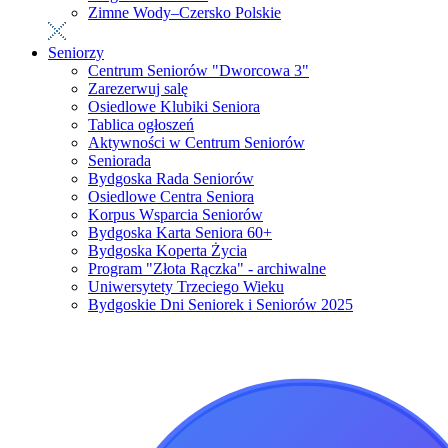
Zimne Wody–Czersko Polskie
Seniorzy
Centrum Seniorów "Dworcowa 3"
Zarezerwuj salę
Osiedlowe Klubiki Seniora
Tablica ogłoszeń
Aktywności w Centrum Seniorów
Seniorada
Bydgoska Rada Seniorów
Osiedlowe Centra Seniora
Korpus Wsparcia Seniorów
Bydgoska Karta Seniora 60+
Bydgoska Koperta Życia
Program "Złota Rączka" - archiwalne
Uniwersytety Trzeciego Wieku
Bydgoskie Dni Seniorek i Seniorów 2025