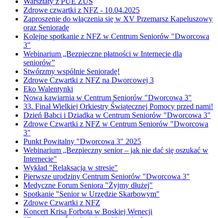
Warsztaty z PUE ZUS
Zdrowe czwartki z NFZ - 10.04.2025
Zaproszenie do włączenia się w XV Przemarsz Kapeluszowy
oraz Senioradę
Kolejne spotkanie z NFZ w Centrum Seniorów "Dworcowa
3"
Webinarium „Bezpieczne płatności w Internecie dla
seniorów”
Stwórzmy wspólnie Senioradę!
Zdrowe Czwartki z NFZ na Dworcowej 3
Eko Walentynki
Nowa kawiarnia w Centrum Seniorów "Dworcowa 3"
33. Finał Wielkiej Orkiestry Świątecznej Pomocy przed nami!
Dzień Babci i Dziadka w Centrum Seniorów "Dworcowa 3"
Zdrowe Czwartki z NFZ w Centrum Seniorów "Dworcowa
3"
Punkt Powitalny "Dworcowa 3" 2025
Webinarium „Bezpieczny senior – jak nie dać się oszukać w
Internecie"
Wykład "Relaksacja w stresie"
Pierwsze urodziny Centrum Seniorów "Dworcowa 3"
Medyczne Forum Seniora "Żyjmy dłużej"
Spotkanie "Senior w Urzędzie Skarbowym"
Zdrowe Czwartki z NFZ
Koncert Krisa Forbota w Boskiej Wenecji