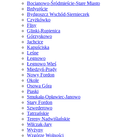
Bocianowo-Śródmieście-Stare Miasto
Brdyujście
Bydgoszcz Wschód-Siernieczek
Czyżkówko
Flisy
Glinki-Rupienica
Górzyskowo
Jachcice
Kapuściska
Leśne
Łęgnowo
Łęgnowo Wieś
Miedzyń-Prądy
Nowy Fordon
Okole
Osowa Góra
Piaski
Smukała-Opławiec-Janowo
Stary Fordon
Szwederowo
Tatrzańskie
Tereny Nadwiślańskie
Wilczak-Jary
Wyżyny
Wzgórze Wolności