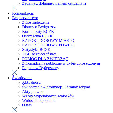
Zadania z dofinansowaniem centralnym
Komunikacja
Bezpieczeństwo
Zgłoś zagrożenie
Dbamy o Bydgoszcz
Komunikaty BCZK
Ostrzeżenia BCZK
RAPORT DOBOWY MIASTO
RAPORT DOBOWY POWIAT
Statystyka BCZK
ABC bezpieczeństwa
POMOC DLA ZWIERZĄT
Zgromadzenia publiczne w trybie uproszczonym
Pogoda w Bydgoszczy
Świadczenia
Aktualności
Świadczenia - informacje. Terminy wypłat
Akty prawne
Wzory wypełnionych wniosków
Wnioski do pobrania
O nas