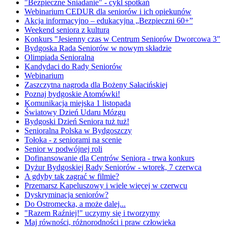
"Bezpieczne Śniadanie" - cykl spotkań
Webinarium CEDUR dla seniorów i ich opiekunów
Akcja informacyjno – edukacyjna „Bezpieczni 60+”
Weekend seniora z kulturą
Konkurs "Jesienny czas w Centrum Seniorów Dworcowa 3"
Bydgoska Rada Seniorów w nowym składzie
Olimpiada Senioralna
Kandydaci do Rady Seniorów
Webinarium
Zaszczytna nagroda dla Bożeny Sałacińskiej
Poznaj bydgoskie Atomówki!
Komunikacja miejska 1 listopada
Światowy Dzień Udaru Mózgu
Bydgoski Dzień Seniora tuż tuż!
Senioralna Polska w Bydgoszczy
Tołoka - z seniorami na scenie
Senior w podwójnej roli
Dofinansowanie dla Centrów Seniora - trwa konkurs
Dyżur Bydgoskiej Rady Seniorów - wtorek, 7 czerwca
A gdyby tak zagrać w filmie?
Przemarsz Kapeluszowy i wiele więcej w czerwcu
Dyskryminacja seniorów?
Do Ostromecka, a może dalej...
"Razem Raźniej!" uczymy się i tworzymy
Maj równości, różnorodności i praw człowieka