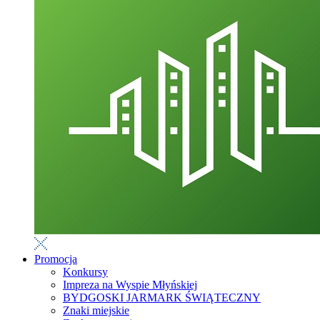
Promocja
Konkursy
Impreza na Wyspie Młyńskiej
BYDGOSKI JARMARK ŚWIĄTECZNY
Znaki miejskie