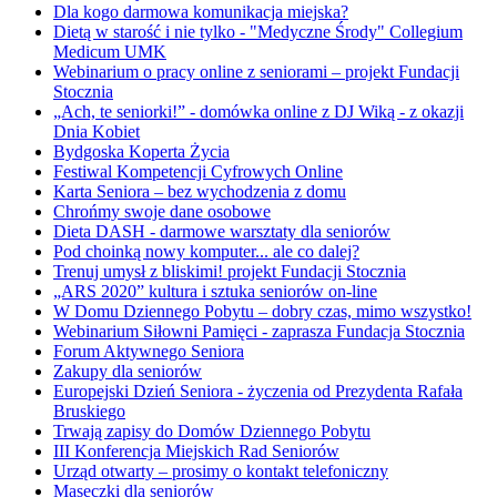
Dla kogo darmowa komunikacja miejska?
Dietą w starość i nie tylko - "Medyczne Środy" Collegium
Medicum UMK
Webinarium o pracy online z seniorami – projekt Fundacji
Stocznia
„Ach, te seniorki!” - domówka online z DJ Wiką - z okazji
Dnia Kobiet
Bydgoska Koperta Życia
Festiwal Kompetencji Cyfrowych Online
Karta Seniora – bez wychodzenia z domu
Chrońmy swoje dane osobowe
Dieta DASH - darmowe warsztaty dla seniorów
Pod choinką nowy komputer... ale co dalej?
Trenuj umysł z bliskimi! projekt Fundacji Stocznia
„ARS 2020” kultura i sztuka seniorów on-line
W Domu Dziennego Pobytu – dobry czas, mimo wszystko!
Webinarium Siłowni Pamięci - zaprasza Fundacja Stocznia
Forum Aktywnego Seniora
Zakupy dla seniorów
Europejski Dzień Seniora - życzenia od Prezydenta Rafała
Bruskiego
Trwają zapisy do Domów Dziennego Pobytu
III Konferencja Miejskich Rad Seniorów
Urząd otwarty – prosimy o kontakt telefoniczny
Maseczki dla seniorów