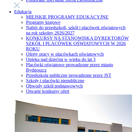
Edukacja
MIEJSKIE PROGRAMY EDUKACYJNE
Programy krajowe
Nabór do przedszkoli, szkół i placówek oświatowych
na rok szkolny 2026/2027
KONKURSY NA STANOWISKA DYREKTORÓW
SZKÓŁ I PLACÓWEK OŚWIATOWYCH W 2026
ROKU
Oferty pracy w placówkach oświatowych
Opieka nad dziećmi w wieku do lat 3
Placówki oświatowe prowadzone przez miasto
Bydgoszcz
Przedszkola publiczne prowadzone przez JST
Szkoły i placówki niepubliczne
Obwody szkół podstawowych
Otwarte konkursy ofert