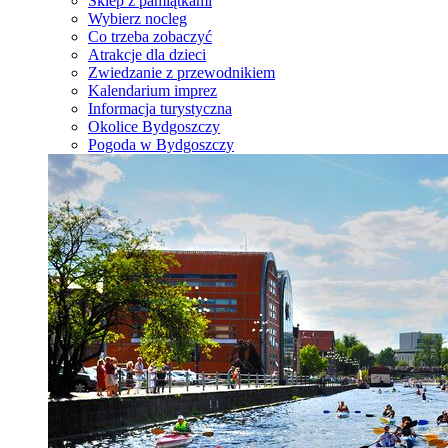
Sklep z pamiątkami
Wybierz nocleg
Co trzeba zobaczyć
Atrakcje dla dzieci
Zwiedzanie z przewodnikiem
Kalendarium imprez
Informacja turystyczna
Okolice Bydgoszczy
Pogoda w Bydgoszczy