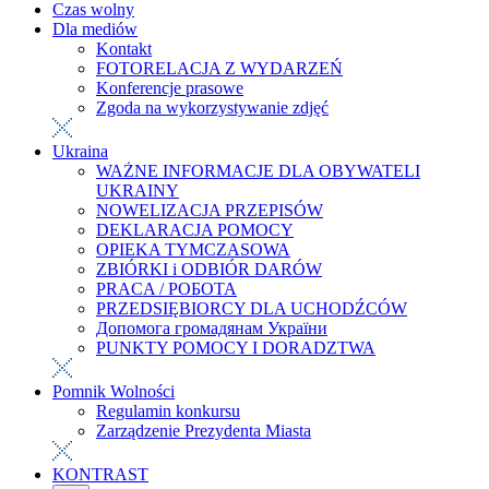
Czas wolny
Dla mediów
Kontakt
FOTORELACJA Z WYDARZEŃ
Konferencje prasowe
Zgoda na wykorzystywanie zdjęć
Ukraina
WAŻNE INFORMACJE DLA OBYWATELI
UKRAINY
NOWELIZACJA PRZEPISÓW
DEKLARACJA POMOCY
OPIEKA TYMCZASOWA
ZBIÓRKI i ODBIÓR DARÓW
PRACA / РОБОТА
PRZEDSIĘBIORCY DLA UCHODŹCÓW
Допомога громадянам України
PUNKTY POMOCY I DORADZTWA
Pomnik Wolności
Regulamin konkursu
Zarządzenie Prezydenta Miasta
KONTRAST