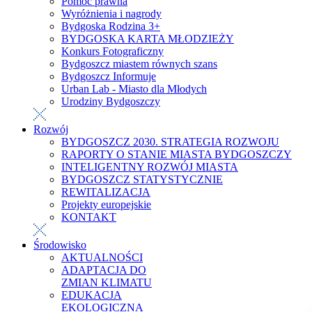
Pomoc prawna
Wyróżnienia i nagrody
Bydgoska Rodzina 3+
BYDGOSKA KARTA MŁODZIEŻY
Konkurs Fotograficzny
Bydgoszcz miastem równych szans
Bydgoszcz Informuje
Urban Lab - Miasto dla Młodych
Urodziny Bydgoszczy
Rozwój
BYDGOSZCZ 2030. STRATEGIA ROZWOJU
RAPORTY O STANIE MIASTA BYDGOSZCZY
INTELIGENTNY ROZWÓJ MIASTA
BYDGOSZCZ STATYSTYCZNIE
REWITALIZACJA
Projekty europejskie
KONTAKT
Środowisko
AKTUALNOŚCI
ADAPTACJA DO
ZMIAN KLIMATU
EDUKACJA
EKOLOGICZNA