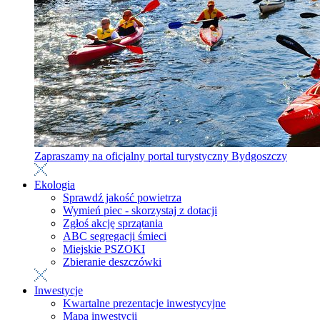
Zapraszamy na oficjalny portal turystyczny Bydgoszczy
Ekologia
Sprawdź jakość powietrza
Wymień piec - skorzystaj z dotacji
Zgłoś akcję sprzątania
ABC segregacji śmieci
Miejskie PSZOKI
Zbieranie deszczówki
Inwestycje
Kwartalne prezentacje inwestycyjne
Mapa inwestycji