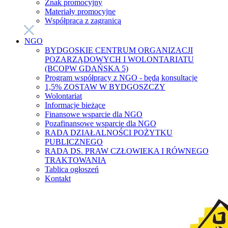
Znak promocyjny
Materiały promocyjne
Współpraca z zagranicą
NGO
BYDGOSKIE CENTRUM ORGANIZACJI
POZARZĄDOWYCH I WOLONTARIATU
(BCOPW GDAŃSKA 5)
Program współpracy z NGO - będą konsultacje
1,5% ZOSTAW W BYDGOSZCZY
Wolontariat
Informacje bieżące
Finansowe wsparcie dla NGO
Pozafinansowe wsparcie dla NGO
RADA DZIAŁALNOŚCI POŻYTKU
PUBLICZNEGO
RADA DS. PRAW CZŁOWIEKA I RÓWNEGO
TRAKTOWANIA
Tablica ogłoszeń
Kontakt