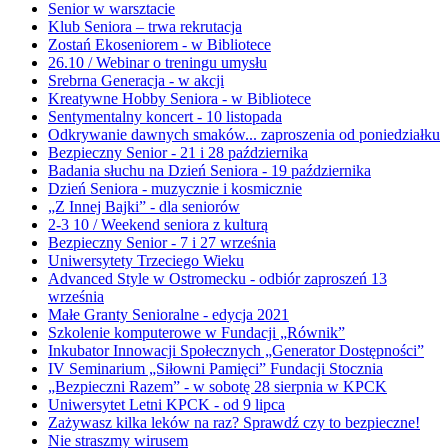
Senior w warsztacie
Klub Seniora – trwa rekrutacja
Zostań Ekoseniorem - w Bibliotece
26.10 / Webinar o treningu umysłu
Srebrna Generacja - w akcji
Kreatywne Hobby Seniora - w Bibliotece
Sentymentalny koncert - 10 listopada
Odkrywanie dawnych smaków... zaproszenia od poniedziałku
Bezpieczny Senior - 21 i 28 października
Badania słuchu na Dzień Seniora - 19 października
Dzień Seniora - muzycznie i kosmicznie
„Z Innej Bajki” - dla seniorów
2-3 10 / Weekend seniora z kulturą
Bezpieczny Senior - 7 i 27 września
Uniwersytety Trzeciego Wieku
Advanced Style w Ostromecku - odbiór zaproszeń 13
września
Małe Granty Senioralne - edycja 2021
Szkolenie komputerowe w Fundacji „Równik”
Inkubator Innowacji Społecznych „Generator Dostępności”
IV Seminarium „Siłowni Pamięci” Fundacji Stocznia
„Bezpieczni Razem” - w sobotę 28 sierpnia w KPCK
Uniwersytet Letni KPCK - od 9 lipca
Zażywasz kilka leków na raz? Sprawdź czy to bezpieczne!
Nie straszmy wirusem