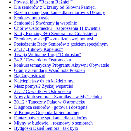
Powstał klub "Razem Raźniej!"
Dla seniorów z Ukrainy od Siłowni Pamięci
Razem raźniej! spotkanie dla seniorów z Ukrainy
Seniorzy pomagają
Seniorada? Stwórzmy ją wspólnie
Chór w Ostromecku – zaproszenia 11 kwietnia
Karty Rodziny 3+ i Seniora - na Gdańskiej 5
"Seniorzy w akcji" - zrealizuj swój pomysł
Posiedzenie Rady Seniorów z gościem specjalnym
24.3 / „Liliowy Kapelusz”
Trwają Wirtualne Targi "Dobrostan"
24.2 / Czwartki w Ostromecku
konkurs tematyczny Programu Aktywni Obywatele
Granty z Fundacji Wspólnota Pokoleń
Bądźmy ostrożni
Najcieplejszy dzień każdej zimy...
Masz pomysł? Zyskaj wsparcie!
27.1 / Czwartki w Ostromecku
Nowy klub seniora – Szumilas – w Myślęcinku
30.12 / Taneczny Pałac w Ostromecku
Diagnoza seniorów - gotowa i dostępna
V Kongres Gospodarki Senioralnej
Fantazmatyczne spotkania dla seniorów
Młyny w budowie... rozmowy o seniorach
Bydgoski Dzień Seniora - tak było