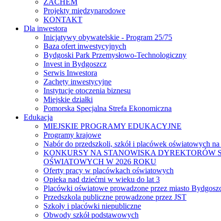
ZACHEM
Projekty międzynarodowe
KONTAKT
Dla inwestora
Inicjatywy obywatelskie - Program 25/75
Baza ofert inwestycyjnych
Bydgoski Park Przemysłowo-Technologiczny
Invest in Bydgoszcz
Serwis Inwestora
Zachęty inwestycyjne
Instytucje otoczenia biznesu
Miejskie działki
Pomorska Specjalna Strefa Ekonomiczna
Edukacja
MIEJSKIE PROGRAMY EDUKACYJNE
Programy krajowe
Nabór do przedszkoli, szkół i placówek oświatowych na
KONKURSY NA STANOWISKA DYREKTORÓW S
OŚWIATOWYCH W 2026 ROKU
Oferty pracy w placówkach oświatowych
Opieka nad dziećmi w wieku do lat 3
Placówki oświatowe prowadzone przez miasto Bydgosz
Przedszkola publiczne prowadzone przez JST
Szkoły i placówki niepubliczne
Obwody szkół podstawowych