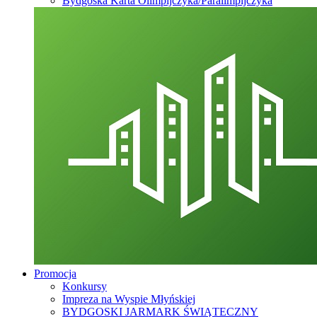
Bydgoska Karta Olimpijczyka/Paralimpijczyka
Promocja
Konkursy
Impreza na Wyspie Młyńskiej
BYDGOSKI JARMARK ŚWIĄTECZNY