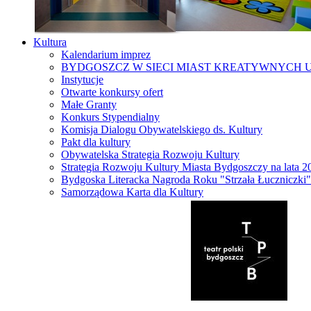
Kultura
Kalendarium imprez
BYDGOSZCZ W SIECI MIAST KREATYWNYCH 
Instytucje
Otwarte konkursy ofert
Małe Granty
Konkurs Stypendialny
Komisja Dialogu Obywatelskiego ds. Kultury
Pakt dla kultury
Obywatelska Strategia Rozwoju Kultury
Strategia Rozwoju Kultury Miasta Bydgoszczy na lata 
Bydgoska Literacka Nagroda Roku "Strzała Łuczniczki"
Samorządowa Karta dla Kultury