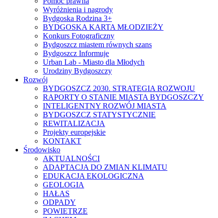
Pomoc prawna
Wyróżnienia i nagrody
Bydgoska Rodzina 3+
BYDGOSKA KARTA MŁODZIEŻY
Konkurs Fotograficzny
Bydgoszcz miastem równych szans
Bydgoszcz Informuje
Urban Lab - Miasto dla Młodych
Urodziny Bydgoszczy
Rozwój
BYDGOSZCZ 2030. STRATEGIA ROZWOJU
RAPORTY O STANIE MIASTA BYDGOSZCZY
INTELIGENTNY ROZWÓJ MIASTA
BYDGOSZCZ STATYSTYCZNIE
REWITALIZACJA
Projekty europejskie
KONTAKT
Środowisko
AKTUALNOŚCI
ADAPTACJA DO ZMIAN KLIMATU
EDUKACJA EKOLOGICZNA
GEOLOGIA
HAŁAS
ODPADY
POWIETRZE