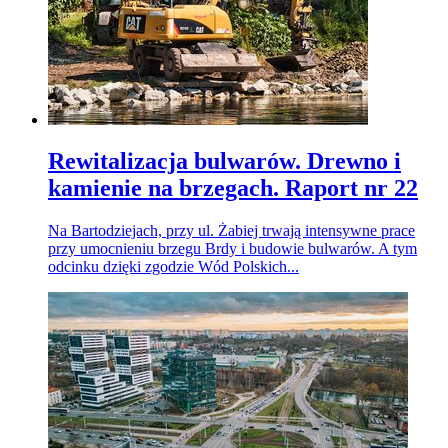
Rewitalizacja bulwarów. Drewno i
kamienie na brzegach. Raport nr 22
Na Bartodziejach, przy ul. Żabiej trwają intensywne prace
przy umocnieniu brzegu Brdy i budowie bulwarów. A tym
odcinku dzięki zgodzie Wód Polskich...