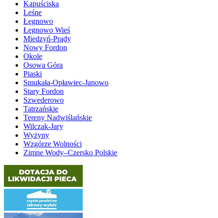
Kapuściska
Leśne
Łęgnowo
Łęgnowo Wieś
Miedzyń-Prądy
Nowy Fordon
Okole
Osowa Góra
Piaski
Smukała-Opławiec-Janowo
Stary Fordon
Szwederowo
Tatrzańskie
Tereny Nadwiślańskie
Wilczak-Jary
Wyżyny
Wzgórze Wolności
Zimne Wody–Czersko Polskie