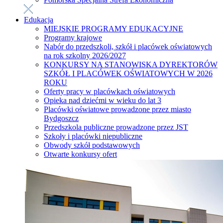
Edukacja
MIEJSKIE PROGRAMY EDUKACYJNE
Programy krajowe
Nabór do przedszkoli, szkół i placówek oświatowych
na rok szkolny 2026/2027
KONKURSY NA STANOWISKA DYREKTORÓW
SZKÓŁ I PLACÓWEK OŚWIATOWYCH W 2026
ROKU
Oferty pracy w placówkach oświatowych
Opieka nad dziećmi w wieku do lat 3
Placówki oświatowe prowadzone przez miasto
Bydgoszcz
Przedszkola publiczne prowadzone przez JST
Szkoły i placówki niepubliczne
Obwody szkół podstawowych
Otwarte konkursy ofert