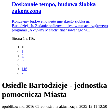
Doskonałe tempo, budowa żłobka
zakończona
Kończymy budowę nowego miejskiego żłobka na
Bartodziejach. Zadanie realizowane jest w ramach rządowego
programu „Aktywny Maluch” finansowanego w...
Strona 1 z 116.
«
1
2
3
...
116
»
Osiedle Bartodzieje - jednostka
pomocnicza Miasta
opublikowano: 2016-05-20, ostatnia aktualizacja: 2025-12-11 12:50