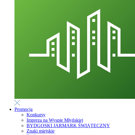
Promocja
Konkursy
Impreza na Wyspie Młyńskiej
BYDGOSKI JARMARK ŚWIĄTECZNY
Znaki miejskie