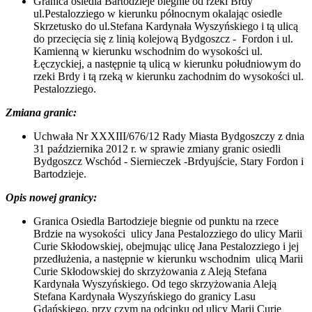
Granica osiedla Bartodzieje biegnie od rzeki Brdy
ul.Pestalozziego w kierunku północnym okalając osiedle
Skrzetusko do ul.Stefana Kardynała Wyszyńskiego i tą ulicą
do przecięcia się z linią kolejową Bydgoszcz - Fordon i ul.
Kamienną w kierunku wschodnim do wysokości ul.
Łęczyckiej, a następnie tą ulicą w kierunku południowym do
rzeki Brdy i tą rzeką w kierunku zachodnim do wysokości ul.
Pestalozziego.
Zmiana granic:
Uchwała Nr XXXIII/676/12 Rady Miasta Bydgoszczy z dnia
31 października 2012 r. w sprawie zmiany granic osiedli
Bydgoszcz Wschód - Siernieczek -Brdyujście, Stary Fordon i
Bartodzieje.
Opis nowej granicy:
Granica Osiedla Bartodzieje biegnie od punktu na rzece
Brdzie na wysokości ulicy Jana Pestalozziego do ulicy Marii
Curie Skłodowskiej, obejmując ulicę Jana Pestalozziego i jej
przedłużenia, a następnie w kierunku wschodnim ulicą Marii
Curie Skłodowskiej do skrzyżowania z Aleją Stefana
Kardynała Wyszyńskiego. Od tego skrzyżowania Aleją
Stefana Kardynała Wyszyńskiego do granicy Lasu
Gdańskiego, przy czym na odcinku od ulicy Marii Curie