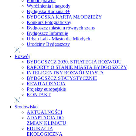
Pomoc prawna
Wyróżnienia i nagrody
Bydgoska Rodzina 3+
BYDGOSKA KARTA MŁODZIEŻY
Konkurs Fotograficzny
Bydgoszcz miastem równych szans
Bydgoszcz Informuje
Urban Lab - Miasto dla Młodych
Urodziny Bydgoszczy
Rozwój
BYDGOSZCZ 2030. STRATEGIA ROZWOJU
RAPORTY O STANIE MIASTA BYDGOSZCZY
INTELIGENTNY ROZWÓJ MIASTA
BYDGOSZCZ STATYSTYCZNIE
REWITALIZACJA
Projekty europejskie
KONTAKT
Środowisko
AKTUALNOŚCI
ADAPTACJA DO
ZMIAN KLIMATU
EDUKACJA
EKOLOGICZNA