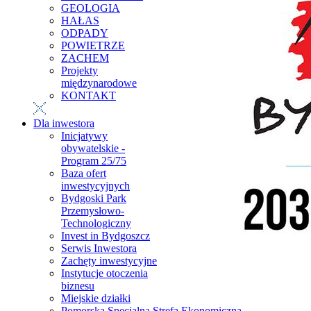
GEOLOGIA
HAŁAS
ODPADY
POWIETRZE
ZACHEM
Projekty
międzynarodowe
KONTAKT
Dla inwestora
Inicjatywy
obywatelskie -
Program 25/75
Baza ofert
inwestycyjnych
Bydgoski Park
Przemysłowo-
Technologiczny
Invest in Bydgoszcz
Serwis Inwestora
Zachęty inwestycyjne
Instytucje otoczenia
biznesu
Miejskie działki
Pomorska Specjalna Strefa Ekonomiczna