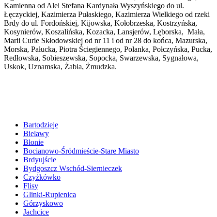
Kamienna od Alei Stefana Kardynała Wyszyńskiego do ul.
Łęczyckiej, Kazimierza Pułaskiego, Kazimierza Wielkiego od rzeki
Brdy do ul. Fordońskiej, Kijowska, Kołobrzeska, Kostrzyńska,
Kosynierów, Koszalińska, Kozacka, Lansjerów, Lęborska, Mała,
Marii Curie Skłodowskiej od nr 11 i od nr 28 do końca, Mazurska,
Morska, Pałucka, Piotra Ściegiennego, Polanka, Połczyńska, Pucka,
Redłowska, Sobieszewska, Sopocka, Swarzewska, Sygnałowa,
Uskok, Uznamska, Żabia, Żmudzka.
Bartodzieje
Bielawy
Błonie
Bocianowo-Śródmieście-Stare Miasto
Brdyujście
Bydgoszcz Wschód-Siernieczek
Czyżkówko
Flisy
Glinki-Rupienica
Górzyskowo
Jachcice