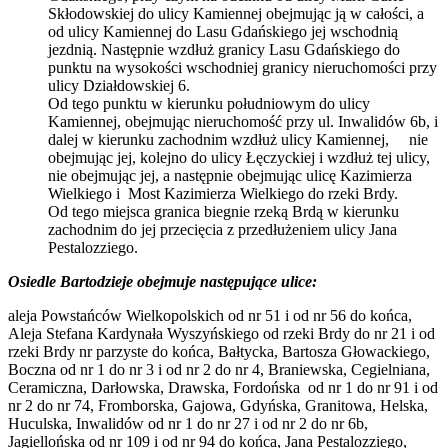
Skłodowskiej do ulicy Kamiennej obejmując ją w całości, a
od ulicy Kamiennej do Lasu Gdańskiego jej wschodnią
jezdnią. Następnie wzdłuż granicy Lasu Gdańskiego do
punktu na wysokości wschodniej granicy nieruchomości przy
ulicy Działdowskiej 6.
Od tego punktu w kierunku południowym do ulicy
Kamiennej, obejmując nieruchomość przy ul. Inwalidów 6b, i
dalej w kierunku zachodnim wzdłuż ulicy Kamiennej, nie
obejmując jej, kolejno do ulicy Łęczyckiej i wzdłuż tej ulicy,
nie obejmując jej, a następnie obejmując ulicę Kazimierza
Wielkiego i Most Kazimierza Wielkiego do rzeki Brdy.
Od tego miejsca granica biegnie rzeką Brdą w kierunku
zachodnim do jej przecięcia z przedłużeniem ulicy Jana
Pestalozziego.
Osiedle Bartodzieje obejmuje następujące ulice:
aleja Powstańców Wielkopolskich od nr 51 i od nr 56 do końca,
Aleja Stefana Kardynała Wyszyńskiego od rzeki Brdy do nr 21 i od
rzeki Brdy nr parzyste do końca, Bałtycka, Bartosza Głowackiego,
Boczna od nr 1 do nr 3 i od nr 2 do nr 4, Braniewska, Cegielniana,
Ceramiczna, Darłowska, Drawska, Fordońska od nr 1 do nr 91 i od
nr 2 do nr 74, Fromborska, Gajowa, Gdyńska, Granitowa, Helska,
Huculska, Inwalidów od nr 1 do nr 27 i od nr 2 do nr 6b,
Jagiellońska od nr 109 i od nr 94 do końca, Jana Pestalozziego,