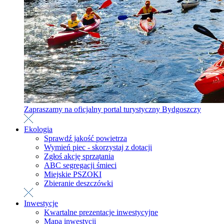
Zapraszamy na oficjalny portal turystyczny Bydgoszczy
Ekologia
Sprawdź jakość powietrza
Wymień piec - skorzystaj z dotacji
Zgłoś akcję sprzątania
ABC segregacji śmieci
Miejskie PSZOKI
Zbieranie deszczówki
Inwestycje
Kwartalne prezentacje inwestycyjne
Mapa inwestycji