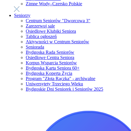
Zimne Wody–Czersko Polskie
Seniorzy
Centrum Seniorów "Dworcowa 3"
Zarezerwuj salę
Osiedlowe Klubiki Seniora
Tablica ogłoszeń
Aktywności w Centrum Seniorów
Seniorada
Bydgoska Rada Seniorów
Osiedlowe Centra Seniora
Korpus Wsparcia Seniorów
Bydgoska Karta Seniora 60+
Bydgoska Koperta Życia
Program "Złota Rączka" - archiwalne
Uniwersytety Trzeciego Wieku
Bydgoskie Dni Seniorek i Seniorów 2025