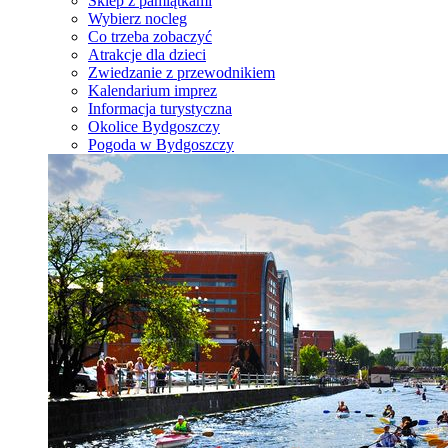
Sklep z pamiątkami
Wybierz nocleg
Co trzeba zobaczyć
Atrakcje dla dzieci
Zwiedzanie z przewodnikiem
Kalendarium imprez
Informacja turystyczna
Okolice Bydgoszczy
Pogoda w Bydgoszczy