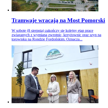
Tramwaje wracają na Most Pomorski
W sobotę (8 sierpnia) zakończy się kolejny etap prace
związanych z wymianą zwrotnic, krzyżownic oraz szyn na
torowisku na Rondzie Fordońskim. Oznacza...