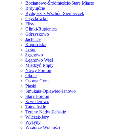
Bocianowo-Śródmieście-Stare Miasto
Brdyujście
Bydgoszcz Wschód-Siernieczek
Czyżkówko
Flisy
Glinki-Rupienica
Górzyskowo
Jachcice
Kapuściska
Leśne
Łęgnowo
Łęgnowo Wieś
Miedzyń-Prądy
Nowy Fordon
Okole
Osowa Góra
Piaski
Smukała-Opławiec-Janowo
Stary Fordon
Szwederowo
Tatrzańskie
Tereny Nadwiślańskie
Wilczak-Jary
Wyżyny
Wzgórze Wolności