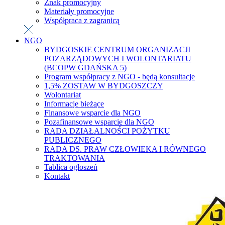
Znak promocyjny
Materiały promocyjne
Współpraca z zagranicą
NGO
BYDGOSKIE CENTRUM ORGANIZACJI
POZARZĄDOWYCH I WOLONTARIATU
(BCOPW GDAŃSKA 5)
Program współpracy z NGO - będą konsultacje
1,5% ZOSTAW W BYDGOSZCZY
Wolontariat
Informacje bieżące
Finansowe wsparcie dla NGO
Pozafinansowe wsparcie dla NGO
RADA DZIAŁALNOŚCI POŻYTKU
PUBLICZNEGO
RADA DS. PRAW CZŁOWIEKA I RÓWNEGO
TRAKTOWANIA
Tablica ogłoszeń
Kontakt