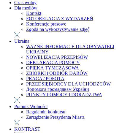
Czas wolny
Dla mediów
Kontakt
FOTORELACJA Z WYDARZEŃ
Konferencje prasowe
Zgoda na wykorzystywanie zdjęć
Ukraina
WAŻNE INFORMACJE DLA OBYWATELI
UKRAINY
NOWELIZACJA PRZEPISÓW
DEKLARACJA POMOCY
OPIEKA TYMCZASOWA
ZBIÓRKI i ODBIÓR DARÓW
PRACA / РОБОТА
PRZEDSIĘBIORCY DLA UCHODŹCÓW
Допомога громадянам України
PUNKTY POMOCY I DORADZTWA
Pomnik Wolności
Regulamin konkursu
Zarządzenie Prezydenta Miasta
KONTRAST