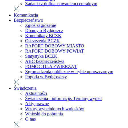
Zadania z dofinansowaniem centralnym
Komunikacja
Bezpieczeństwo
Zgłoś zagrożenie
Dbamy o Bydgoszcz
Komunikaty BCZK
Ostrzeżenia BCZK
RAPORT DOBOWY MIASTO
RAPORT DOBOWY POWIAT
Statystyka BCZK
ABC bezpieczeństwa
POMOC DLA ZWIERZĄT
Zgromadzenia publiczne w trybie uproszczonym
Pogoda w Bydgoszczy
Świadczenia
Aktualności
Świadczenia - informacje. Terminy wypłat
Akty prawne
Wzory wypełnionych wniosków
Wnioski do pobrania
O nas