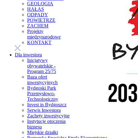
GEOLOGIA
HAŁAS
ODPADY
POWIETRZE
ZACHEM
Projekty
międzynarodowe
KONTAKT
Dla inwestora
Inicjatywy
obywatelskie -
Program 25/75
Baza ofert
inwestycyjnych
Bydgoski Park
Przemysłowo-
Technologiczny
Invest in Bydgoszcz
Serwis Inwestora
Zachęty inwestycyjne
Instytucje otoczenia
biznesu
Miejskie działki
Pomorska Specjalna Strefa Ekonomiczna