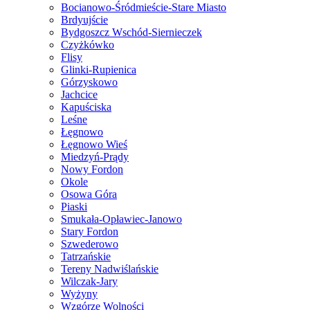
Bocianowo-Śródmieście-Stare Miasto
Brdyujście
Bydgoszcz Wschód-Siernieczek
Czyżkówko
Flisy
Glinki-Rupienica
Górzyskowo
Jachcice
Kapuściska
Leśne
Łęgnowo
Łęgnowo Wieś
Miedzyń-Prądy
Nowy Fordon
Okole
Osowa Góra
Piaski
Smukała-Opławiec-Janowo
Stary Fordon
Szwederowo
Tatrzańskie
Tereny Nadwiślańskie
Wilczak-Jary
Wyżyny
Wzgórze Wolności