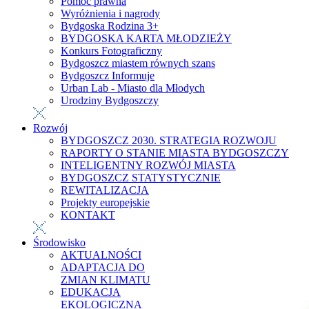
Pomoc prawna
Wyróżnienia i nagrody
Bydgoska Rodzina 3+
BYDGOSKA KARTA MŁODZIEŻY
Konkurs Fotograficzny
Bydgoszcz miastem równych szans
Bydgoszcz Informuje
Urban Lab - Miasto dla Młodych
Urodziny Bydgoszczy
Rozwój
BYDGOSZCZ 2030. STRATEGIA ROZWOJU
RAPORTY O STANIE MIASTA BYDGOSZCZY
INTELIGENTNY ROZWÓJ MIASTA
BYDGOSZCZ STATYSTYCZNIE
REWITALIZACJA
Projekty europejskie
KONTAKT
Środowisko
AKTUALNOŚCI
ADAPTACJA DO
ZMIAN KLIMATU
EDUKACJA
EKOLOGICZNA