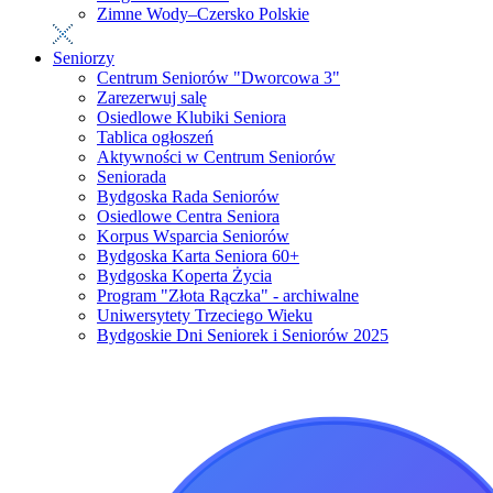
Zimne Wody–Czersko Polskie
Seniorzy
Centrum Seniorów "Dworcowa 3"
Zarezerwuj salę
Osiedlowe Klubiki Seniora
Tablica ogłoszeń
Aktywności w Centrum Seniorów
Seniorada
Bydgoska Rada Seniorów
Osiedlowe Centra Seniora
Korpus Wsparcia Seniorów
Bydgoska Karta Seniora 60+
Bydgoska Koperta Życia
Program "Złota Rączka" - archiwalne
Uniwersytety Trzeciego Wieku
Bydgoskie Dni Seniorek i Seniorów 2025