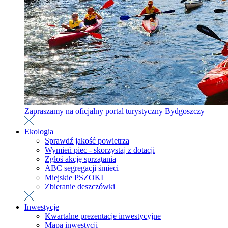
Zapraszamy na oficjalny portal turystyczny Bydgoszczy
Ekologia
Sprawdź jakość powietrza
Wymień piec - skorzystaj z dotacji
Zgłoś akcję sprzątania
ABC segregacji śmieci
Miejskie PSZOKI
Zbieranie deszczówki
Inwestycje
Kwartalne prezentacje inwestycyjne
Mapa inwestycji