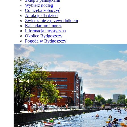
Sklep z pamiątkami
Wybierz nocleg
Co trzeba zobaczyć
Atrakcje dla dzieci
Zwiedzanie z przewodnikiem
Kalendarium imprez
Informacja turystyczna
Okolice Bydgoszczy
Pogoda w Bydgoszczy