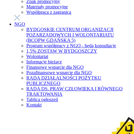
Znak promocyjny
Materiały promocyjne
Współpraca z zagranicą
NGO
BYDGOSKIE CENTRUM ORGANIZACJI
POZARZĄDOWYCH I WOLONTARIATU
(BCOPW GDAŃSKA 5)
Program współpracy z NGO - będą konsultacje
1,5% ZOSTAW W BYDGOSZCZY
Wolontariat
Informacje bieżące
Finansowe wsparcie dla NGO
Pozafinansowe wsparcie dla NGO
RADA DZIAŁALNOŚCI POŻYTKU
PUBLICZNEGO
RADA DS. PRAW CZŁOWIEKA I RÓWNEGO
TRAKTOWANIA
Tablica ogłoszeń
Kontakt