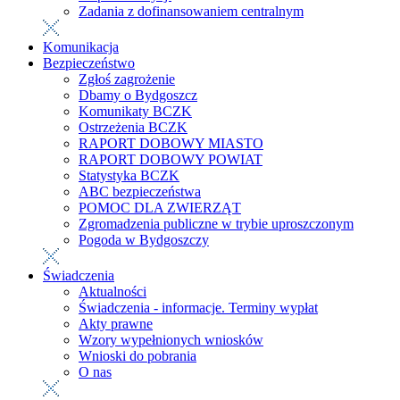
Zadania z dofinansowaniem centralnym
Komunikacja
Bezpieczeństwo
Zgłoś zagrożenie
Dbamy o Bydgoszcz
Komunikaty BCZK
Ostrzeżenia BCZK
RAPORT DOBOWY MIASTO
RAPORT DOBOWY POWIAT
Statystyka BCZK
ABC bezpieczeństwa
POMOC DLA ZWIERZĄT
Zgromadzenia publiczne w trybie uproszczonym
Pogoda w Bydgoszczy
Świadczenia
Aktualności
Świadczenia - informacje. Terminy wypłat
Akty prawne
Wzory wypełnionych wniosków
Wnioski do pobrania
O nas