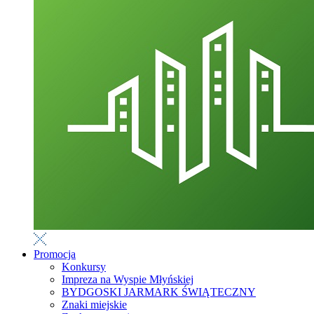
Promocja
Konkursy
Impreza na Wyspie Młyńskiej
BYDGOSKI JARMARK ŚWIĄTECZNY
Znaki miejskie