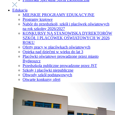
Edukacja
MIEJSKIE PROGRAMY EDUKACYJNE
Programy krajowe
Nabór do przedszkoli, szkół i placówek oświatowych
na rok szkolny 2026/2027
KONKURSY NA STANOWISKA DYREKTORÓW
SZKÓŁ I PLACÓWEK OŚWIATOWYCH W 2026
ROKU
Oferty pracy w placówkach oświatowych
Opieka nad dziećmi w wieku do lat 3
Placówki oświatowe prowadzone przez miasto
Bydgoszcz
Przedszkola publiczne prowadzone przez JST
Szkoły i placówki niepubliczne
Obwody szkół podstawowych
Otwarte konkursy ofert