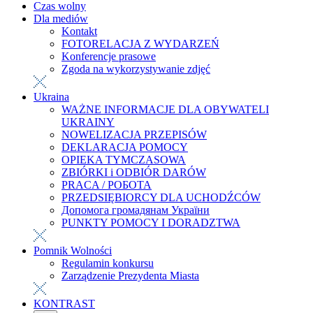
Czas wolny
Dla mediów
Kontakt
FOTORELACJA Z WYDARZEŃ
Konferencje prasowe
Zgoda na wykorzystywanie zdjęć
Ukraina
WAŻNE INFORMACJE DLA OBYWATELI
UKRAINY
NOWELIZACJA PRZEPISÓW
DEKLARACJA POMOCY
OPIEKA TYMCZASOWA
ZBIÓRKI i ODBIÓR DARÓW
PRACA / РОБОТА
PRZEDSIĘBIORCY DLA UCHODŹCÓW
Допомога громадянам України
PUNKTY POMOCY I DORADZTWA
Pomnik Wolności
Regulamin konkursu
Zarządzenie Prezydenta Miasta
KONTRAST