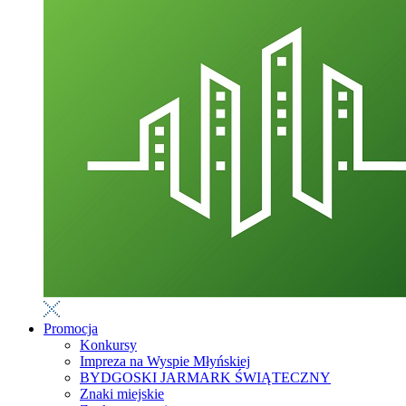
Promocja
Konkursy
Impreza na Wyspie Młyńskiej
BYDGOSKI JARMARK ŚWIĄTECZNY
Znaki miejskie