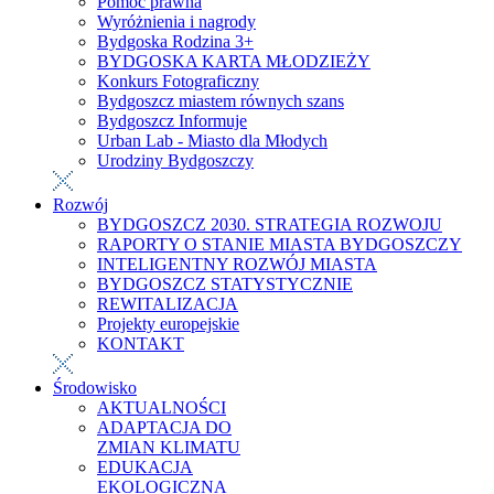
Pomoc prawna
Wyróżnienia i nagrody
Bydgoska Rodzina 3+
BYDGOSKA KARTA MŁODZIEŻY
Konkurs Fotograficzny
Bydgoszcz miastem równych szans
Bydgoszcz Informuje
Urban Lab - Miasto dla Młodych
Urodziny Bydgoszczy
Rozwój
BYDGOSZCZ 2030. STRATEGIA ROZWOJU
RAPORTY O STANIE MIASTA BYDGOSZCZY
INTELIGENTNY ROZWÓJ MIASTA
BYDGOSZCZ STATYSTYCZNIE
REWITALIZACJA
Projekty europejskie
KONTAKT
Środowisko
AKTUALNOŚCI
ADAPTACJA DO
ZMIAN KLIMATU
EDUKACJA
EKOLOGICZNA