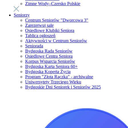
Zimne Wody–Czersko Polskie
Seniorzy
Centrum Seniorów "Dworcowa 3"
Zarezerwuj salę
Osiedlowe Klubiki Seniora
Tablica ogłoszeń
Aktywności w Centrum Seniorów
Seniorada
Bydgoska Rada Seniorów
Osiedlowe Centra Seniora
Korpus Wsparcia Seniorów
Bydgoska Karta Seniora 60+
Bydgoska Koperta Życia
Program "Złota Rączka" - archiwalne
Uniwersytety Trzeciego Wieku
Bydgoskie Dni Seniorek i Seniorów 2025