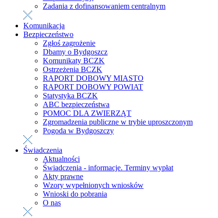
Zadania z dofinansowaniem centralnym
Komunikacja
Bezpieczeństwo
Zgłoś zagrożenie
Dbamy o Bydgoszcz
Komunikaty BCZK
Ostrzeżenia BCZK
RAPORT DOBOWY MIASTO
RAPORT DOBOWY POWIAT
Statystyka BCZK
ABC bezpieczeństwa
POMOC DLA ZWIERZĄT
Zgromadzenia publiczne w trybie uproszczonym
Pogoda w Bydgoszczy
Świadczenia
Aktualności
Świadczenia - informacje. Terminy wypłat
Akty prawne
Wzory wypełnionych wniosków
Wnioski do pobrania
O nas