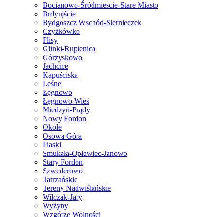
Bocianowo-Śródmieście-Stare Miasto
Brdyujście
Bydgoszcz Wschód-Siernieczek
Czyżkówko
Flisy
Glinki-Rupienica
Górzyskowo
Jachcice
Kapuściska
Leśne
Łęgnowo
Łęgnowo Wieś
Miedzyń-Prądy
Nowy Fordon
Okole
Osowa Góra
Piaski
Smukała-Opławiec-Janowo
Stary Fordon
Szwederowo
Tatrzańskie
Tereny Nadwiślańskie
Wilczak-Jary
Wyżyny
Wzgórze Wolności