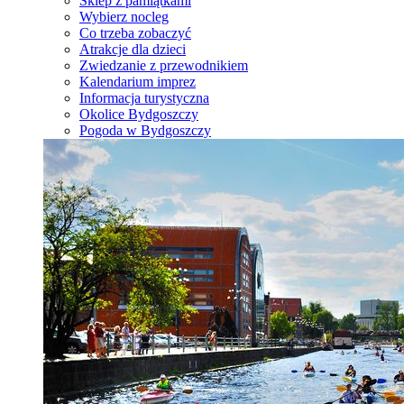
Sklep z pamiątkami
Wybierz nocleg
Co trzeba zobaczyć
Atrakcje dla dzieci
Zwiedzanie z przewodnikiem
Kalendarium imprez
Informacja turystyczna
Okolice Bydgoszczy
Pogoda w Bydgoszczy