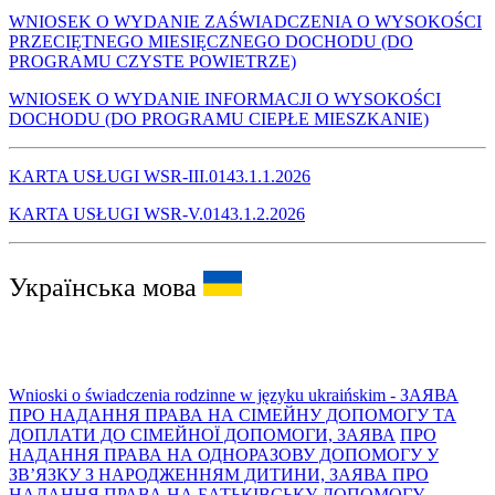
WNIOSEK O WYDANIE ZAŚWIADCZENIA O WYSOKOŚCI
PRZECIĘTNEGO MIESIĘCZNEGO DOCHODU (DO
PROGRAMU CZYSTE POWIETRZE)
WNIOSEK O WYDANIE INFORMACJI O WYSOKOŚCI
DOCHODU (DO PROGRAMU CIEPŁE MIESZKANIE)
KARTA USŁUGI WSR-III.0143.1.1.2026
KARTA USŁUGI WSR-V.0143.1.2.2026
Українська мова
Wnioski o świadczenia rodzinne w języku ukraińskim - ЗАЯВА
ПРО НАДАННЯ ПРАВА НА СІМЕЙНУ ДОПОМОГУ ТА
ДОПЛАТИ ДО СІМЕЙНОЇ ДОПОМОГИ, ЗАЯВА
ПРО
НАДАННЯ ПРАВА НА ОДНОРАЗОВУ ДОПОМОГУ У
ЗВ’ЯЗКУ З НАРОДЖЕННЯМ ДИТИНИ, ЗАЯВА ПРО
НАДАННЯ ПРАВА НА БАТЬКІВСЬКУ ДОПОМОГУ,