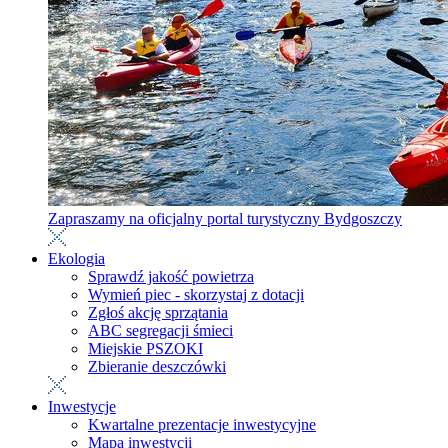
Zapraszamy na oficjalny portal turystyczny Bydgoszczy
Ekologia
Sprawdź jakość powietrza
Wymień piec - skorzystaj z dotacji
Zgłoś akcję sprzątania
ABC segregacji śmieci
Miejskie PSZOKI
Zbieranie deszczówki
Inwestycje
Kwartalne prezentacje inwestycyjne
Mapa inwestycji