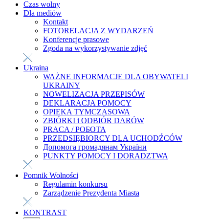
Czas wolny
Dla mediów
Kontakt
FOTORELACJA Z WYDARZEŃ
Konferencje prasowe
Zgoda na wykorzystywanie zdjęć
Ukraina
WAŻNE INFORMACJE DLA OBYWATELI
UKRAINY
NOWELIZACJA PRZEPISÓW
DEKLARACJA POMOCY
OPIEKA TYMCZASOWA
ZBIÓRKI i ODBIÓR DARÓW
PRACA / РОБОТА
PRZEDSIĘBIORCY DLA UCHODŹCÓW
Допомога громадянам України
PUNKTY POMOCY I DORADZTWA
Pomnik Wolności
Regulamin konkursu
Zarządzenie Prezydenta Miasta
KONTRAST