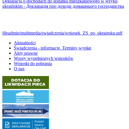
Deklaracja o dochodach do dodatku mieszkaniowego w języku
ukraińskim - Декларація про доходи домашнього господарства
fileadmin/multimedia/swiadczenia/wniosek_ZS_po_ukrainsku.pdf
Aktualności
Świadczenia - informacje. Terminy wypłat
Akty prawne
Wzory wypełnionych wniosków
Wnioski do pobrania
O nas