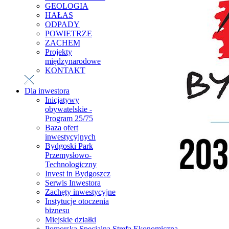
GEOLOGIA
HAŁAS
ODPADY
POWIETRZE
ZACHEM
Projekty
międzynarodowe
KONTAKT
Dla inwestora
Inicjatywy
obywatelskie -
Program 25/75
Baza ofert
inwestycyjnych
Bydgoski Park
Przemysłowo-
Technologiczny
Invest in Bydgoszcz
Serwis Inwestora
Zachęty inwestycyjne
Instytucje otoczenia
biznesu
Miejskie działki
Pomorska Specjalna Strefa Ekonomiczna