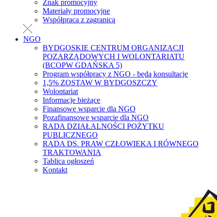
Znak promocyjny
Materiały promocyjne
Współpraca z zagranicą
NGO
BYDGOSKIE CENTRUM ORGANIZACJI
POZARZĄDOWYCH I WOLONTARIATU
(BCOPW GDAŃSKA 5)
Program współpracy z NGO - będą konsultacje
1,5% ZOSTAW W BYDGOSZCZY
Wolontariat
Informacje bieżące
Finansowe wsparcie dla NGO
Pozafinansowe wsparcie dla NGO
RADA DZIAŁALNOŚCI POŻYTKU
PUBLICZNEGO
RADA DS. PRAW CZŁOWIEKA I RÓWNEGO
TRAKTOWANIA
Tablica ogłoszeń
Kontakt