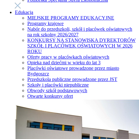
Edukacja
MIEJSKIE PROGRAMY EDUKACYJNE
Programy krajowe
Nabór do przedszkoli, szkół i placówek oświatowych
na rok szkolny 2026/2027
KONKURSY NA STANOWISKA DYREKTORÓW
SZKÓŁ I PLACÓWEK OŚWIATOWYCH W 2026
ROKU
Oferty pracy w placówkach oświatowych
Opieka nad dziećmi w wieku do lat 3
Placówki oświatowe prowadzone przez miasto
Bydgoszcz
Przedszkola publiczne prowadzone przez JST
Szkoły i placówki niepubliczne
Obwody szkół podstawowych
Otwarte konkursy ofert