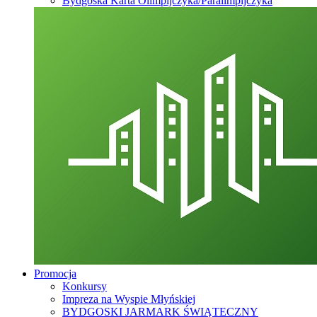
Bydgoska Karta Olimpijczyka/Paralimpijczyka
Promocja
Konkursy
Impreza na Wyspie Młyńskiej
BYDGOSKI JARMARK ŚWIĄTECZNY