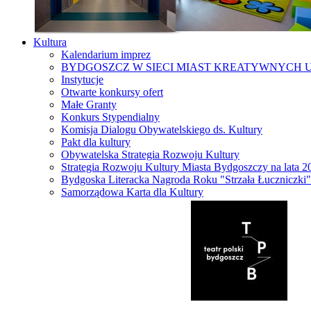
Kultura
Kalendarium imprez
BYDGOSZCZ W SIECI MIAST KREATYWNYCH 
Instytucje
Otwarte konkursy ofert
Małe Granty
Konkurs Stypendialny
Komisja Dialogu Obywatelskiego ds. Kultury
Pakt dla kultury
Obywatelska Strategia Rozwoju Kultury
Strategia Rozwoju Kultury Miasta Bydgoszczy na lata 
Bydgoska Literacka Nagroda Roku "Strzała Łuczniczki"
Samorządowa Karta dla Kultury