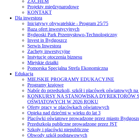
ZACHEM
Projekty międzynarodowe
KONTAKT
Dla inwestora
Inicjatywy obywatelskie - Program 25/75
Baza ofert inwestycyjnych
Bydgoski Park Przemysłowo-Technologiczny
Invest in Bydgoszcz
Serwis Inwestora
Zachęty inwestycyjne
Instytucje otoczenia biznesu
Miejskie działki
Pomorska Specjalna Strefa Ekonomiczna
Edukacja
MIEJSKIE PROGRAMY EDUKACYJNE
Programy krajowe
Nabór do przedszkoli, szkół i placówek oświatowych na
KONKURSY NA STANOWISKA DYREKTORÓW S
OŚWIATOWYCH W 2026 ROKU
Oferty pracy w placówkach oświatowych
Opieka nad dziećmi w wieku do lat 3
Placówki oświatowe prowadzone przez miasto Bydgosz
Przedszkola publiczne prowadzone przez JST
Szkoły i placówki niepubliczne
Obwody szkół podstawowych