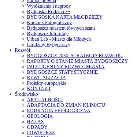
Pomoc prawna
Wyróżnienia i nagrody
Bydgoska Rodzina 3+
BYDGOSKA KARTA MŁODZIEŻY
Konkurs Fotograficzny
Bydgoszcz miastem równych szans
Bydgoszcz Informuje
Urban Lab - Miasto dla Młodych
Urodziny Bydgoszczy
Rozwój
BYDGOSZCZ 2030. STRATEGIA ROZWOJU
RAPORTY O STANIE MIASTA BYDGOSZCZY
INTELIGENTNY ROZWÓJ MIASTA
BYDGOSZCZ STATYSTYCZNIE
REWITALIZACJA
Projekty europejskie
KONTAKT
Środowisko
AKTUALNOŚCI
ADAPTACJA DO ZMIAN KLIMATU
EDUKACJA EKOLOGICZNA
GEOLOGIA
HAŁAS
ODPADY
POWIETRZE