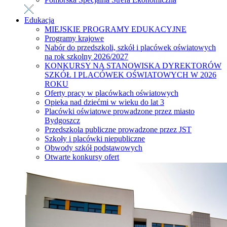
Edukacja
MIEJSKIE PROGRAMY EDUKACYJNE
Programy krajowe
Nabór do przedszkoli, szkół i placówek oświatowych
na rok szkolny 2026/2027
KONKURSY NA STANOWISKA DYREKTORÓW
SZKÓŁ I PLACÓWEK OŚWIATOWYCH W 2026
ROKU
Oferty pracy w placówkach oświatowych
Opieka nad dziećmi w wieku do lat 3
Placówki oświatowe prowadzone przez miasto
Bydgoszcz
Przedszkola publiczne prowadzone przez JST
Szkoły i placówki niepubliczne
Obwody szkół podstawowych
Otwarte konkursy ofert