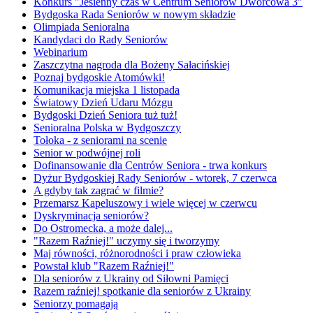
Konkurs "Jesienny czas w Centrum Seniorów Dworcowa 3"
Bydgoska Rada Seniorów w nowym składzie
Olimpiada Senioralna
Kandydaci do Rady Seniorów
Webinarium
Zaszczytna nagroda dla Bożeny Sałacińskiej
Poznaj bydgoskie Atomówki!
Komunikacja miejska 1 listopada
Światowy Dzień Udaru Mózgu
Bydgoski Dzień Seniora tuż tuż!
Senioralna Polska w Bydgoszczy
Tołoka - z seniorami na scenie
Senior w podwójnej roli
Dofinansowanie dla Centrów Seniora - trwa konkurs
Dyżur Bydgoskiej Rady Seniorów - wtorek, 7 czerwca
A gdyby tak zagrać w filmie?
Przemarsz Kapeluszowy i wiele więcej w czerwcu
Dyskryminacja seniorów?
Do Ostromecka, a może dalej...
"Razem Raźniej!" uczymy się i tworzymy
Maj równości, różnorodności i praw człowieka
Powstał klub "Razem Raźniej!"
Dla seniorów z Ukrainy od Siłowni Pamięci
Razem raźniej! spotkanie dla seniorów z Ukrainy
Seniorzy pomagają