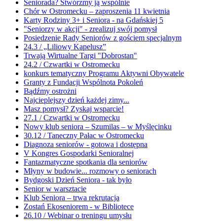
Seniorada? Stwórzmy ją wspólnie
Chór w Ostromecku – zaproszenia 11 kwietnia
Karty Rodziny 3+ i Seniora - na Gdańskiej 5
"Seniorzy w akcji" - zrealizuj swój pomysł
Posiedzenie Rady Seniorów z gościem specjalnym
24.3 / „Liliowy Kapelusz”
Trwają Wirtualne Targi "Dobrostan"
24.2 / Czwartki w Ostromecku
konkurs tematyczny Programu Aktywni Obywatele
Granty z Fundacji Wspólnota Pokoleń
Bądźmy ostrożni
Najcieplejszy dzień każdej zimy...
Masz pomysł? Zyskaj wsparcie!
27.1 / Czwartki w Ostromecku
Nowy klub seniora – Szumilas – w Myślęcinku
30.12 / Taneczny Pałac w Ostromecku
Diagnoza seniorów - gotowa i dostępna
V Kongres Gospodarki Senioralnej
Fantazmatyczne spotkania dla seniorów
Młyny w budowie... rozmowy o seniorach
Bydgoski Dzień Seniora - tak było
Senior w warsztacie
Klub Seniora – trwa rekrutacja
Zostań Ekoseniorem - w Bibliotece
26.10 / Webinar o treningu umysłu