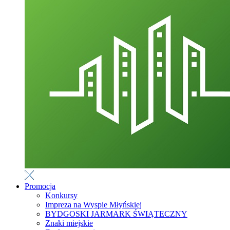
Promocja
Konkursy
Impreza na Wyspie Młyńskiej
BYDGOSKI JARMARK ŚWIĄTECZNY
Znaki miejskie