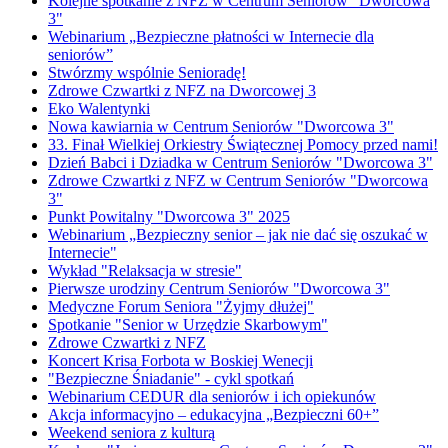
Kolejne spotkanie z NFZ w Centrum Seniorów "Dworcowa
3"
Webinarium „Bezpieczne płatności w Internecie dla
seniorów”
Stwórzmy wspólnie Senioradę!
Zdrowe Czwartki z NFZ na Dworcowej 3
Eko Walentynki
Nowa kawiarnia w Centrum Seniorów "Dworcowa 3"
33. Finał Wielkiej Orkiestry Świątecznej Pomocy przed nami!
Dzień Babci i Dziadka w Centrum Seniorów "Dworcowa 3"
Zdrowe Czwartki z NFZ w Centrum Seniorów "Dworcowa
3"
Punkt Powitalny "Dworcowa 3" 2025
Webinarium „Bezpieczny senior – jak nie dać się oszukać w
Internecie"
Wykład "Relaksacja w stresie"
Pierwsze urodziny Centrum Seniorów "Dworcowa 3"
Medyczne Forum Seniora "Żyjmy dłużej"
Spotkanie "Senior w Urzędzie Skarbowym"
Zdrowe Czwartki z NFZ
Koncert Krisa Forbota w Boskiej Wenecji
"Bezpieczne Śniadanie" - cykl spotkań
Webinarium CEDUR dla seniorów i ich opiekunów
Akcja informacyjno – edukacyjna „Bezpieczni 60+”
Weekend seniora z kulturą