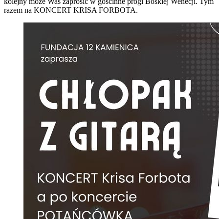
kolejny może Was zaprosić w gościnne progi Boskiej Wenecji. Tym
razem na KONCERT KRISA FORBOTA.