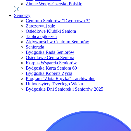
Zimne Wody–Czersko Polskie
Seniorzy
Centrum Seniorów "Dworcowa 3"
Zarezerwuj salę
Osiedlowe Klubiki Seniora
Tablica ogłoszeń
Aktywności w Centrum Seniorów
Seniorada
Bydgoska Rada Seniorów
Osiedlowe Centra Seniora
Korpus Wsparcia Seniorów
Bydgoska Karta Seniora 60+
Bydgoska Koperta Życia
Program "Złota Rączka" - archiwalne
Uniwersytety Trzeciego Wieku
Bydgoskie Dni Seniorek i Seniorów 2025