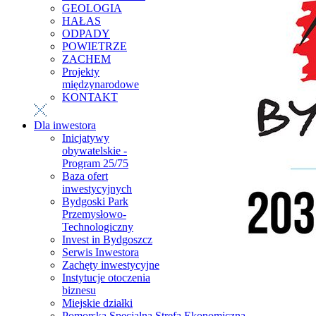
GEOLOGIA
HAŁAS
ODPADY
POWIETRZE
ZACHEM
Projekty
międzynarodowe
KONTAKT
Dla inwestora
Inicjatywy
obywatelskie -
Program 25/75
Baza ofert
inwestycyjnych
Bydgoski Park
Przemysłowo-
Technologiczny
Invest in Bydgoszcz
Serwis Inwestora
Zachęty inwestycyjne
Instytucje otoczenia
biznesu
Miejskie działki
Pomorska Specjalna Strefa Ekonomiczna