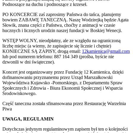
Podnoszące na duchu i podnoszące z krzeseł.
PO KONCERCIE zaś zaprosimy Państwa do tańca, planujemy
bowiem ZABAWĘ TANECZNĄ. Naszę Wodzirejką będzie Agata
Słowik, znana części z Państwa, choćby z animacji w czasie
hucznych i licznych urodzin naszej fundacji w Boskiej Wenecji.
WSTĘP WOLNY, nieodpłatny, ale ze względu na ograniczoną
liczbę miejsc (a wiemy, że zapisujecie się licznie i chętnie)
KONIECZNE SĄ ZAPISY, drogą email:
12kamienica@gmail.com
lub pod numerem telefonu: 887 164 349 (prośba, byście nie
dzwonili w dni świąteczne).
Koncert jest organizowany przez Fundację 12 Kamienica, dzięki
dofinansowaniu przyznanemu przez Urząd Marszałkowski
Województwa Kujawsko -Pomorskiego, z Departamentu Spraw
Społecznych i Zdrowia - Biura Ekonomii Społecznej i Wsparcia
Środowiskowego.
Część taneczna została sfinansowana przez Restaurację Warzelnia
Piwa
UWAGA, REGULAMIN
Dotychczas jedynym regulaminowym zapisem był ten o kolejności