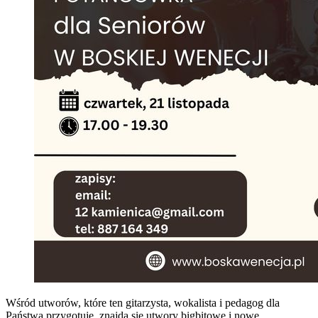
Wśród utworów, które ten gitarzysta, wokalista i pedagog dla
Państwa przygotuje, znajdą się utwory bigbitowe i nowe.