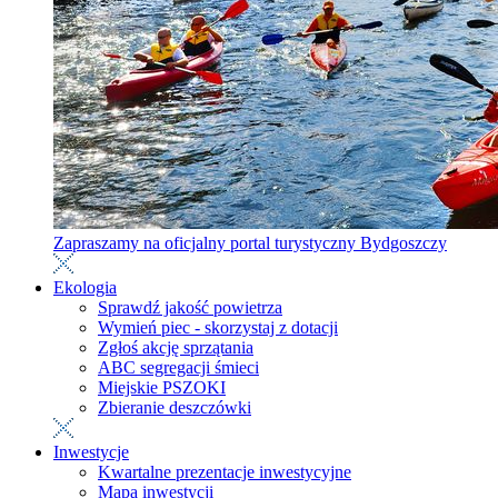
Zapraszamy na oficjalny portal turystyczny Bydgoszczy
Ekologia
Sprawdź jakość powietrza
Wymień piec - skorzystaj z dotacji
Zgłoś akcję sprzątania
ABC segregacji śmieci
Miejskie PSZOKI
Zbieranie deszczówki
Inwestycje
Kwartalne prezentacje inwestycyjne
Mapa inwestycji