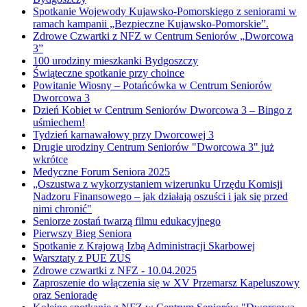
Spotkanie Wojewody Kujawsko-Pomorskiego z seniorami w
ramach kampanii „Bezpieczne Kujawsko-Pomorskie”.
Zdrowe Czwartki z NFZ w Centrum Seniorów „Dworcowa
3”
100 urodziny mieszkanki Bydgoszczy
Świąteczne spotkanie przy choince
Powitanie Wiosny – Potańcówka w Centrum Seniorów
Dworcowa 3
Dzień Kobiet w Centrum Seniorów Dworcowa 3 – Bingo z
uśmiechem!
Tydzień karnawałowy przy Dworcowej 3
Drugie urodziny Centrum Seniorów "Dworcowa 3" już
wkrótce
Medyczne Forum Seniora 2025
„Oszustwa z wykorzystaniem wizerunku Urzędu Komisji
Nadzoru Finansowego – jak działają oszuści i jak się przed
nimi chronić"
Seniorze zostań twarzą filmu edukacyjnego
Pierwszy Bieg Seniora
Spotkanie z Krajową Izbą Administracji Skarbowej
Warsztaty z PUE ZUS
Zdrowe czwartki z NFZ - 10.04.2025
Zaproszenie do włączenia się w XV Przemarsz Kapeluszowy
oraz Senioradę