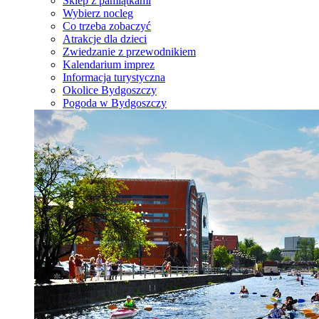
Sklep z pamiątkami
Wybierz nocleg
Co trzeba zobaczyć
Atrakcje dla dzieci
Zwiedzanie z przewodnikiem
Kalendarium imprez
Informacja turystyczna
Okolice Bydgoszczy
Pogoda w Bydgoszczy