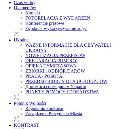
Czas wolny
Dla mediów
Kontakt
FOTORELACJA Z WYDARZEŃ
Konferencje prasowe
Zgoda na wykorzystywanie zdjęć
Ukraina
WAŻNE INFORMACJE DLA OBYWATELI
UKRAINY
NOWELIZACJA PRZEPISÓW
DEKLARACJA POMOCY
OPIEKA TYMCZASOWA
ZBIÓRKI i ODBIÓR DARÓW
PRACA / РОБОТА
PRZEDSIĘBIORCY DLA UCHODŹCÓW
Допомога громадянам України
PUNKTY POMOCY I DORADZTWA
Pomnik Wolności
Regulamin konkursu
Zarządzenie Prezydenta Miasta
KONTRAST