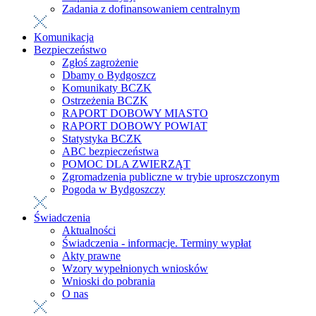
Zadania z dofinansowaniem centralnym
Komunikacja
Bezpieczeństwo
Zgłoś zagrożenie
Dbamy o Bydgoszcz
Komunikaty BCZK
Ostrzeżenia BCZK
RAPORT DOBOWY MIASTO
RAPORT DOBOWY POWIAT
Statystyka BCZK
ABC bezpieczeństwa
POMOC DLA ZWIERZĄT
Zgromadzenia publiczne w trybie uproszczonym
Pogoda w Bydgoszczy
Świadczenia
Aktualności
Świadczenia - informacje. Terminy wypłat
Akty prawne
Wzory wypełnionych wniosków
Wnioski do pobrania
O nas