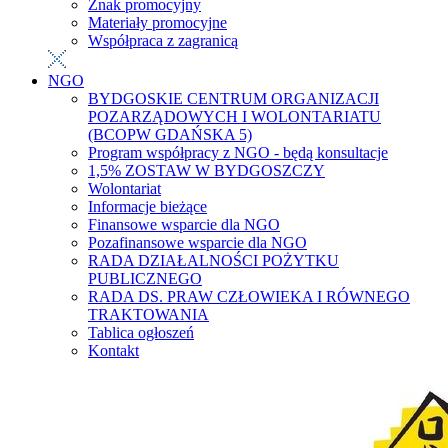
Znak promocyjny
Materiały promocyjne
Współpraca z zagranicą
NGO
BYDGOSKIE CENTRUM ORGANIZACJI
POZARZĄDOWYCH I WOLONTARIATU
(BCOPW GDAŃSKA 5)
Program współpracy z NGO - będą konsultacje
1,5% ZOSTAW W BYDGOSZCZY
Wolontariat
Informacje bieżące
Finansowe wsparcie dla NGO
Pozafinansowe wsparcie dla NGO
RADA DZIAŁALNOŚCI POŻYTKU
PUBLICZNEGO
RADA DS. PRAW CZŁOWIEKA I RÓWNEGO
TRAKTOWANIA
Tablica ogłoszeń
Kontakt