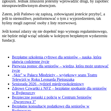
zgłoszeń. Jednak zmuszeni jesteśmy wprowadzić drugi, by zapobiec
nieusprawiedliwionym absencjom.
Zatem, jeśli Państwo się zapiszą, zobowiązani jesteście przybyć, a
jeśli to niemożliwe, poinformować o tym z wyprzedzeniem, tak
byśmy mogli zaprosić osoby z listy rezerwowej.
Jeśli komuś zdarzy się nie dopełnić tego wymogu regulaminowego,
nie będzie mógł wziąć udziału w kolejnym bezpłatnym wydarzeniu
fundacji.
Bezpłatne szkolenia cyfrowe dla seniorów – nauka, która
ułatwia codzienne życie
Pierwsza pomoc dla seniorów – wiedza, która może uratować
życie
„Skiz” w Pałacu Młodzieży – wyjątkowy seans Teatru
Telewizji w Roku Leonarda Pietraszaka
Seniorada 2026 - tydzień międzypokoleniowy
Zdrowe Czwartki z NFZ – bezpłatne spotkanie dla seniorów
w Bydgoszczy
Bezpieczne poranki z policją w Centrum Seniorów
„Dworcowa 3”
Bezpłatne konsultacje podatkowe dla seniorów w
Bydgoszczy