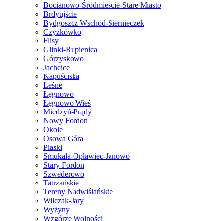
Bocianowo-Śródmieście-Stare Miasto
Brdyujście
Bydgoszcz Wschód-Siernieczek
Czyżkówko
Flisy
Glinki-Rupienica
Górzyskowo
Jachcice
Kapuściska
Leśne
Łęgnowo
Łęgnowo Wieś
Miedzyń-Prądy
Nowy Fordon
Okole
Osowa Góra
Piaski
Smukała-Opławiec-Janowo
Stary Fordon
Szwederowo
Tatrzańskie
Tereny Nadwiślańskie
Wilczak-Jary
Wyżyny
Wzgórze Wolności