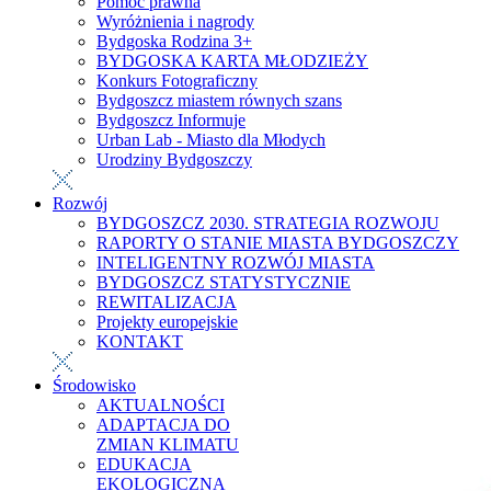
Pomoc prawna
Wyróżnienia i nagrody
Bydgoska Rodzina 3+
BYDGOSKA KARTA MŁODZIEŻY
Konkurs Fotograficzny
Bydgoszcz miastem równych szans
Bydgoszcz Informuje
Urban Lab - Miasto dla Młodych
Urodziny Bydgoszczy
Rozwój
BYDGOSZCZ 2030. STRATEGIA ROZWOJU
RAPORTY O STANIE MIASTA BYDGOSZCZY
INTELIGENTNY ROZWÓJ MIASTA
BYDGOSZCZ STATYSTYCZNIE
REWITALIZACJA
Projekty europejskie
KONTAKT
Środowisko
AKTUALNOŚCI
ADAPTACJA DO
ZMIAN KLIMATU
EDUKACJA
EKOLOGICZNA