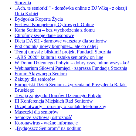
Stocznia
„Ach, te seniorki!” - domówka online z DJ Wiką - z okazji
Dnia Kobiet
Bydgoska Koperta Życia
Festiwal Kompetencji Cyfrowych Online
Karta Seniora – bez wychodzenia z domu
Chrońmy swoje dane osobowe
Dieta DASH - darmowe warsztaty dla seniorów
Pod choinką nowy komputer... ale co dalej?
Trenuj umysł z bliskimi! projekt Fundacji Stocznia
„ARS 2020” kultura i sztuka seniorów on-line
W Domu Dziennego Pobytu – dobry czas, mimo wszystko!
Webinarium Siłowni Pamięci - zaprasza Fundacja Stocznia
Forum Aktywnego Seniora
Zakupy dla seniorów
Europejski Dzień Seniora - życzenia od Prezydenta Rafała
Bruskiego
Trwają zapisy do Domów Dziennego Pobytu
III Konferencja Miejskich Rad Seniorów
Urząd otwarty – prosimy o kontakt telefoniczny
Maseczki dla seniorów
Seniorze zachowaj ostrożność
Koronawirus - ważne informacje
„Bydgoszcz Seniorom” na podium