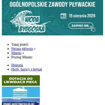
Tutaj jesteś:
Strona główna
»
Miasto
»
Poznaj Miasto
Historia
Herb, barwy i hejnał