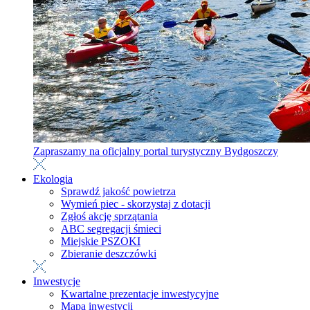
Zapraszamy na oficjalny portal turystyczny Bydgoszczy
Ekologia
Sprawdź jakość powietrza
Wymień piec - skorzystaj z dotacji
Zgłoś akcję sprzątania
ABC segregacji śmieci
Miejskie PSZOKI
Zbieranie deszczówki
Inwestycje
Kwartalne prezentacje inwestycyjne
Mapa inwestycji