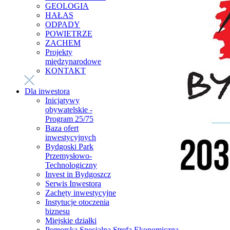
GEOLOGIA
HAŁAS
ODPADY
POWIETRZE
ZACHEM
Projekty
międzynarodowe
KONTAKT
Dla inwestora
Inicjatywy
obywatelskie -
Program 25/75
Baza ofert
inwestycyjnych
Bydgoski Park
Przemysłowo-
Technologiczny
Invest in Bydgoszcz
Serwis Inwestora
Zachęty inwestycyjne
Instytucje otoczenia
biznesu
Miejskie działki
Pomorska Specjalna Strefa Ekonomiczna