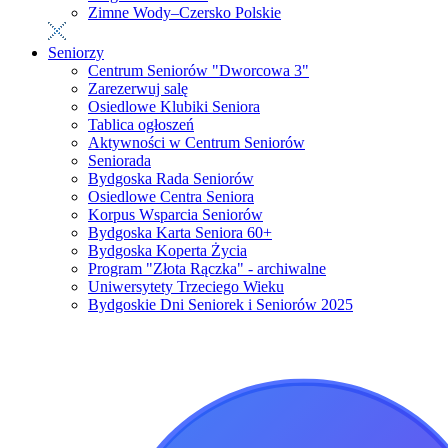
Zimne Wody–Czersko Polskie
Seniorzy
Centrum Seniorów "Dworcowa 3"
Zarezerwuj salę
Osiedlowe Klubiki Seniora
Tablica ogłoszeń
Aktywności w Centrum Seniorów
Seniorada
Bydgoska Rada Seniorów
Osiedlowe Centra Seniora
Korpus Wsparcia Seniorów
Bydgoska Karta Seniora 60+
Bydgoska Koperta Życia
Program "Złota Rączka" - archiwalne
Uniwersytety Trzeciego Wieku
Bydgoskie Dni Seniorek i Seniorów 2025