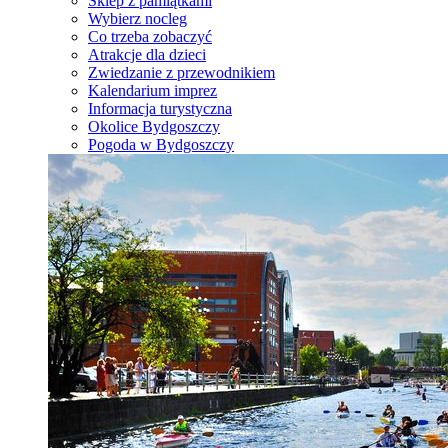
Sklep z pamiątkami
Wybierz nocleg
Co trzeba zobaczyć
Atrakcje dla dzieci
Zwiedzanie z przewodnikiem
Kalendarium imprez
Informacja turystyczna
Okolice Bydgoszczy
Pogoda w Bydgoszczy