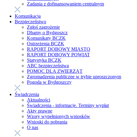
Zadania z dofinansowaniem centralnym
Komunikacja
Bezpieczeństwo
Zgłoś zagrożenie
Dbamy o Bydgoszcz
Komunikaty BCZK
Ostrzeżenia BCZK
RAPORT DOBOWY MIASTO
RAPORT DOBOWY POWIAT
Statystyka BCZK
ABC bezpieczeństwa
POMOC DLA ZWIERZĄT
Zgromadzenia publiczne w trybie uproszczonym
Pogoda w Bydgoszczy
Świadczenia
Aktualności
Świadczenia - informacje. Terminy wypłat
Akty prawne
Wzory wypełnionych wniosków
Wnioski do pobrania
O nas