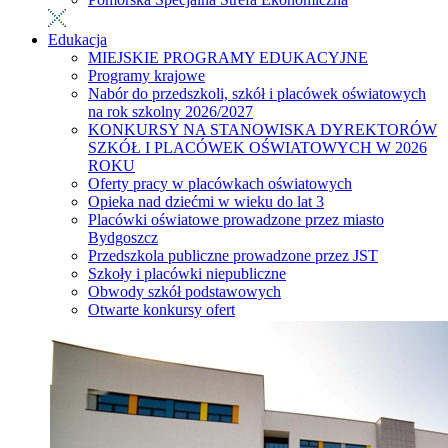
Edukacja
MIEJSKIE PROGRAMY EDUKACYJNE
Programy krajowe
Nabór do przedszkoli, szkół i placówek oświatowych
na rok szkolny 2026/2027
KONKURSY NA STANOWISKA DYREKTORÓW
SZKÓŁ I PLACÓWEK OŚWIATOWYCH W 2026
ROKU
Oferty pracy w placówkach oświatowych
Opieka nad dziećmi w wieku do lat 3
Placówki oświatowe prowadzone przez miasto
Bydgoszcz
Przedszkola publiczne prowadzone przez JST
Szkoły i placówki niepubliczne
Obwody szkół podstawowych
Otwarte konkursy ofert