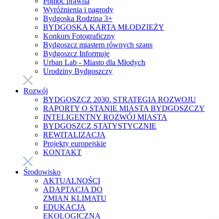
Pomoc prawna
Wyróżnienia i nagrody
Bydgoska Rodzina 3+
BYDGOSKA KARTA MŁODZIEŻY
Konkurs Fotograficzny
Bydgoszcz miastem równych szans
Bydgoszcz Informuje
Urban Lab - Miasto dla Młodych
Urodziny Bydgoszczy
Rozwój
BYDGOSZCZ 2030. STRATEGIA ROZWOJU
RAPORTY O STANIE MIASTA BYDGOSZCZY
INTELIGENTNY ROZWÓJ MIASTA
BYDGOSZCZ STATYSTYCZNIE
REWITALIZACJA
Projekty europejskie
KONTAKT
Środowisko
AKTUALNOŚCI
ADAPTACJA DO
ZMIAN KLIMATU
EDUKACJA
EKOLOGICZNA