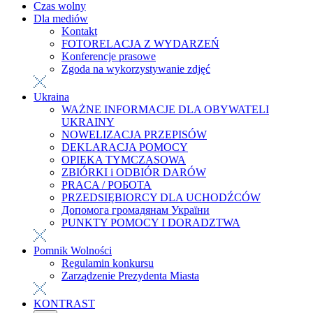
Czas wolny
Dla mediów
Kontakt
FOTORELACJA Z WYDARZEŃ
Konferencje prasowe
Zgoda na wykorzystywanie zdjęć
Ukraina
WAŻNE INFORMACJE DLA OBYWATELI
UKRAINY
NOWELIZACJA PRZEPISÓW
DEKLARACJA POMOCY
OPIEKA TYMCZASOWA
ZBIÓRKI i ODBIÓR DARÓW
PRACA / РОБОТА
PRZEDSIĘBIORCY DLA UCHODŹCÓW
Допомога громадянам України
PUNKTY POMOCY I DORADZTWA
Pomnik Wolności
Regulamin konkursu
Zarządzenie Prezydenta Miasta
KONTRAST