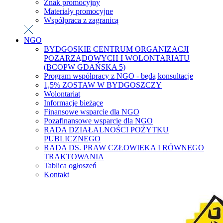
Znak promocyjny
Materiały promocyjne
Współpraca z zagranicą
NGO
BYDGOSKIE CENTRUM ORGANIZACJI
POZARZĄDOWYCH I WOLONTARIATU
(BCOPW GDAŃSKA 5)
Program współpracy z NGO - będą konsultacje
1,5% ZOSTAW W BYDGOSZCZY
Wolontariat
Informacje bieżące
Finansowe wsparcie dla NGO
Pozafinansowe wsparcie dla NGO
RADA DZIAŁALNOŚCI POŻYTKU
PUBLICZNEGO
RADA DS. PRAW CZŁOWIEKA I RÓWNEGO
TRAKTOWANIA
Tablica ogłoszeń
Kontakt