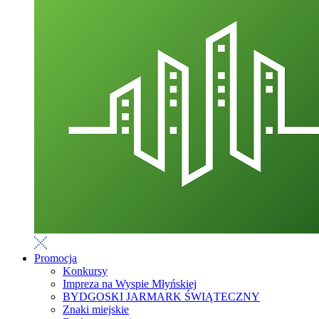
Promocja
Konkursy
Impreza na Wyspie Młyńskiej
BYDGOSKI JARMARK ŚWIĄTECZNY
Znaki miejskie