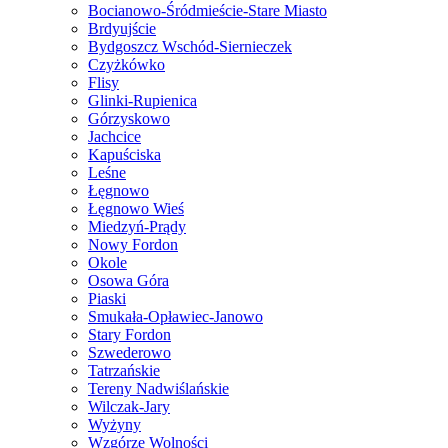
Bocianowo-Śródmieście-Stare Miasto
Brdyujście
Bydgoszcz Wschód-Siernieczek
Czyżkówko
Flisy
Glinki-Rupienica
Górzyskowo
Jachcice
Kapuściska
Leśne
Łęgnowo
Łęgnowo Wieś
Miedzyń-Prądy
Nowy Fordon
Okole
Osowa Góra
Piaski
Smukała-Opławiec-Janowo
Stary Fordon
Szwederowo
Tatrzańskie
Tereny Nadwiślańskie
Wilczak-Jary
Wyżyny
Wzgórze Wolności