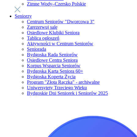
Zimne Wody–Czersko Polskie
Seniorzy
Centrum Seniorów "Dworcowa 3"
Zarezerwuj salę
Osiedlowe Klubiki Seniora
Tablica ogłoszeń
Aktywności w Centrum Seniorów
Seniorada
Bydgoska Rada Seniorów
Osiedlowe Centra Seniora
Korpus Wsparcia Seniorów
Bydgoska Karta Seniora 60+
Bydgoska Koperta Życia
Program "Złota Rączka" - archiwalne
Uniwersytety Trzeciego Wieku
Bydgoskie Dni Seniorek i Seniorów 2025