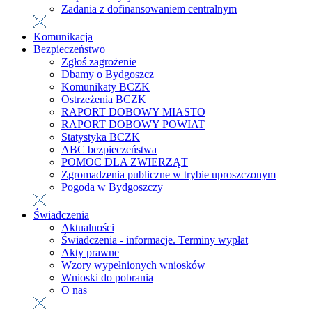
Zadania z dofinansowaniem centralnym
Komunikacja
Bezpieczeństwo
Zgłoś zagrożenie
Dbamy o Bydgoszcz
Komunikaty BCZK
Ostrzeżenia BCZK
RAPORT DOBOWY MIASTO
RAPORT DOBOWY POWIAT
Statystyka BCZK
ABC bezpieczeństwa
POMOC DLA ZWIERZĄT
Zgromadzenia publiczne w trybie uproszczonym
Pogoda w Bydgoszczy
Świadczenia
Aktualności
Świadczenia - informacje. Terminy wypłat
Akty prawne
Wzory wypełnionych wniosków
Wnioski do pobrania
O nas