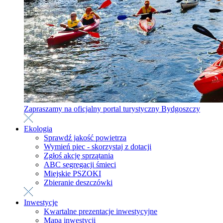
Zapraszamy na oficjalny portal turystyczny Bydgoszczy
Ekologia
Sprawdź jakość powietrza
Wymień piec - skorzystaj z dotacji
Zgłoś akcję sprzątania
ABC segregacji śmieci
Miejskie PSZOKI
Zbieranie deszczówki
Inwestycje
Kwartalne prezentacje inwestycyjne
Mapa inwestycji