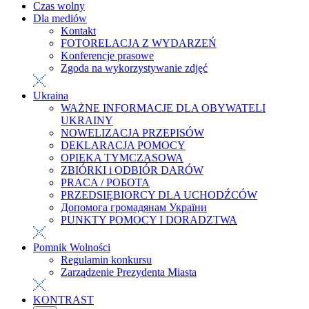
Czas wolny
Dla mediów
Kontakt
FOTORELACJA Z WYDARZEŃ
Konferencje prasowe
Zgoda na wykorzystywanie zdjęć
Ukraina
WAŻNE INFORMACJE DLA OBYWATELI
UKRAINY
NOWELIZACJA PRZEPISÓW
DEKLARACJA POMOCY
OPIEKA TYMCZASOWA
ZBIÓRKI i ODBIÓR DARÓW
PRACA / РОБОТА
PRZEDSIĘBIORCY DLA UCHODŹCÓW
Допомога громадянам України
PUNKTY POMOCY I DORADZTWA
Pomnik Wolności
Regulamin konkursu
Zarządzenie Prezydenta Miasta
KONTRAST