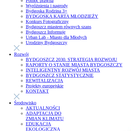
Pomoc prawna
Wyróżnienia i nagrody
Bydgoska Rodzina 3+
BYDGOSKA KARTA MŁODZIEŻY
Konkurs Fotograficzny
Bydgoszcz miastem równych szans
Bydgoszcz Informuje
Urban Lab - Miasto dla Młodych
Urodziny Bydgoszczy
Rozwój
BYDGOSZCZ 2030. STRATEGIA ROZWOJU
RAPORTY O STANIE MIASTA BYDGOSZCZY
INTELIGENTNY ROZWÓJ MIASTA
BYDGOSZCZ STATYSTYCZNIE
REWITALIZACJA
Projekty europejskie
KONTAKT
Środowisko
AKTUALNOŚCI
ADAPTACJA DO
ZMIAN KLIMATU
EDUKACJA
EKOLOGICZNA