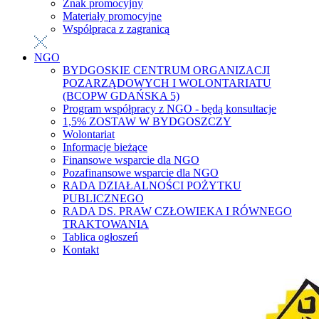
Znak promocyjny
Materiały promocyjne
Współpraca z zagranicą
NGO
BYDGOSKIE CENTRUM ORGANIZACJI
POZARZĄDOWYCH I WOLONTARIATU
(BCOPW GDAŃSKA 5)
Program współpracy z NGO - będą konsultacje
1,5% ZOSTAW W BYDGOSZCZY
Wolontariat
Informacje bieżące
Finansowe wsparcie dla NGO
Pozafinansowe wsparcie dla NGO
RADA DZIAŁALNOŚCI POŻYTKU
PUBLICZNEGO
RADA DS. PRAW CZŁOWIEKA I RÓWNEGO
TRAKTOWANIA
Tablica ogłoszeń
Kontakt