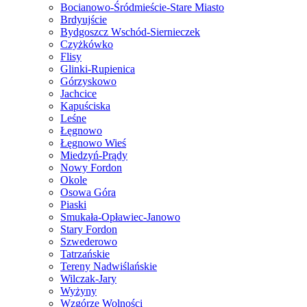
Bocianowo-Śródmieście-Stare Miasto
Brdyujście
Bydgoszcz Wschód-Siernieczek
Czyżkówko
Flisy
Glinki-Rupienica
Górzyskowo
Jachcice
Kapuściska
Leśne
Łęgnowo
Łęgnowo Wieś
Miedzyń-Prądy
Nowy Fordon
Okole
Osowa Góra
Piaski
Smukała-Opławiec-Janowo
Stary Fordon
Szwederowo
Tatrzańskie
Tereny Nadwiślańskie
Wilczak-Jary
Wyżyny
Wzgórze Wolności