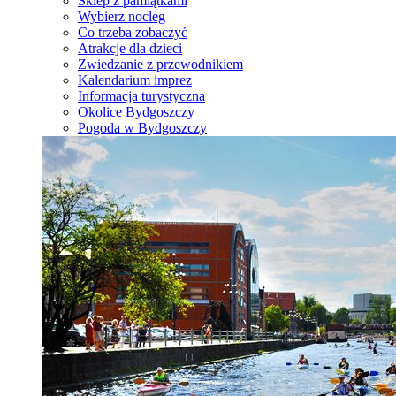
Sklep z pamiątkami
Wybierz nocleg
Co trzeba zobaczyć
Atrakcje dla dzieci
Zwiedzanie z przewodnikiem
Kalendarium imprez
Informacja turystyczna
Okolice Bydgoszczy
Pogoda w Bydgoszczy