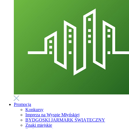
Promocja
Konkursy
Impreza na Wyspie Młyńskiej
BYDGOSKI JARMARK ŚWIĄTECZNY
Znaki miejskie