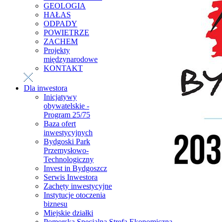
GEOLOGIA
HAŁAS
ODPADY
POWIETRZE
ZACHEM
Projekty
międzynarodowe
KONTAKT
Dla inwestora
Inicjatywy
obywatelskie -
Program 25/75
Baza ofert
inwestycyjnych
Bydgoski Park
Przemysłowo-
Technologiczny
Invest in Bydgoszcz
Serwis Inwestora
Zachęty inwestycyjne
Instytucje otoczenia
biznesu
Miejskie działki
Pomorska Specjalna Strefa Ekonomiczna