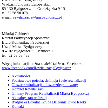
Wydział Funduszy Europejskich
85-130 Bydgoszcz, ul. Grudziądzka 9-15
tel. 52 58 58 078
e-mail:
rewitalizacja@um.bydgoszcz.pl
Mikołaj Gabinecki
Referat Partycypacji Społecznej
Biuro Komunikacji Społecznej
Urząd Miasta Bydgoszczy
85-102 Bydgoszcz, ul. Jezuicka 2
tel. 52-58-58-483
Więcej informacji można znaleźć także na Facebooku -
www.facebook.com/RewitalizacjaBydgoszcz
Aktualności
Podstawowe pojęcia, definicja i cele rewitalizacji
Obszar rewitalizacji i obszar zdegradowany
Komitet Rewitalizacji
Gminny Program Rewitalizacji Miasta Bydgoszczy
Aktualny stan realizacji
Bydgoska Lokalna Grupa Działania Dwie Rzeki
Kontakt