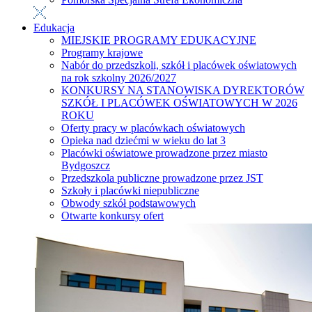
Edukacja
MIEJSKIE PROGRAMY EDUKACYJNE
Programy krajowe
Nabór do przedszkoli, szkół i placówek oświatowych
na rok szkolny 2026/2027
KONKURSY NA STANOWISKA DYREKTORÓW
SZKÓŁ I PLACÓWEK OŚWIATOWYCH W 2026
ROKU
Oferty pracy w placówkach oświatowych
Opieka nad dziećmi w wieku do lat 3
Placówki oświatowe prowadzone przez miasto
Bydgoszcz
Przedszkola publiczne prowadzone przez JST
Szkoły i placówki niepubliczne
Obwody szkół podstawowych
Otwarte konkursy ofert