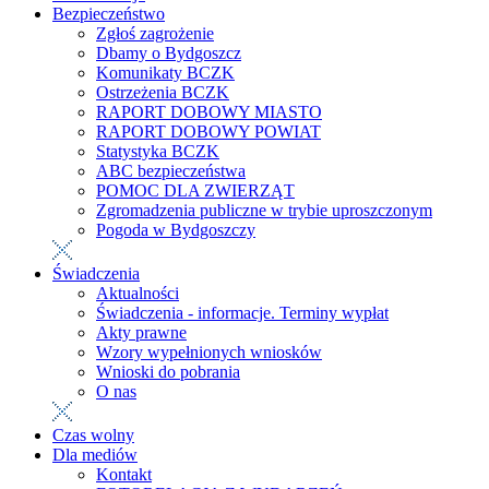
Bezpieczeństwo
Zgłoś zagrożenie
Dbamy o Bydgoszcz
Komunikaty BCZK
Ostrzeżenia BCZK
RAPORT DOBOWY MIASTO
RAPORT DOBOWY POWIAT
Statystyka BCZK
ABC bezpieczeństwa
POMOC DLA ZWIERZĄT
Zgromadzenia publiczne w trybie uproszczonym
Pogoda w Bydgoszczy
Świadczenia
Aktualności
Świadczenia - informacje. Terminy wypłat
Akty prawne
Wzory wypełnionych wniosków
Wnioski do pobrania
O nas
Czas wolny
Dla mediów
Kontakt