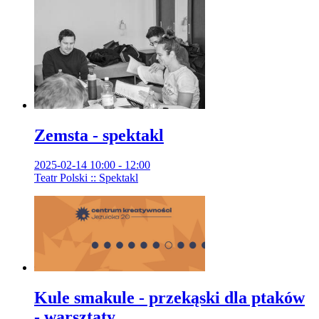
Zemsta - spektakl
2025-02-14 10:00 - 12:00
Teatr Polski :: Spektakl
Kule smakule - przekąski dla ptaków
- warsztaty