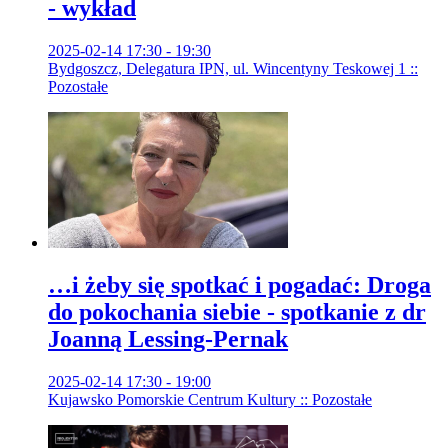
- wykład
2025-02-14 17:30 - 19:30
Bydgoszcz, Delegatura IPN, ul. Wincentyny Teskowej 1 ::
Pozostałe
…i żeby się spotkać i pogadać: Droga
do pokochania siebie - spotkanie z dr
Joanną Lessing-Pernak
2025-02-14 17:30 - 19:00
Kujawsko Pomorskie Centrum Kultury :: Pozostałe