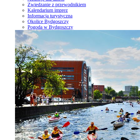
Zwiedzanie z przewodnikiem
Kalendarium imprez
Informacja turystyczna
Okolice Bydgoszczy
Pogoda w Bydgoszczy