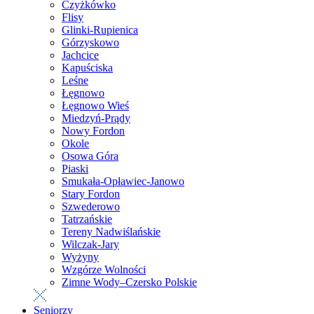
Czyżkówko
Flisy
Glinki-Rupienica
Górzyskowo
Jachcice
Kapuściska
Leśne
Łęgnowo
Łęgnowo Wieś
Miedzyń-Prądy
Nowy Fordon
Okole
Osowa Góra
Piaski
Smukała-Opławiec-Janowo
Stary Fordon
Szwederowo
Tatrzańskie
Tereny Nadwiślańskie
Wilczak-Jary
Wyżyny
Wzgórze Wolności
Zimne Wody–Czersko Polskie
Seniorzy