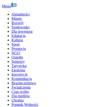
Menu
Aktualności
Miasto
Rozwój
Środowisko
Dla inwestora
Edukacja
Kultura
Sport
Promocja
NGO
Osiedla
Seniorzy
Turystyka
Ekologia
Inwestycje
Komunikacja
Bezpieczeństwo
Świadczenia
Czas wolny
Dla mediów
Ukraina
Pomnik Wolności