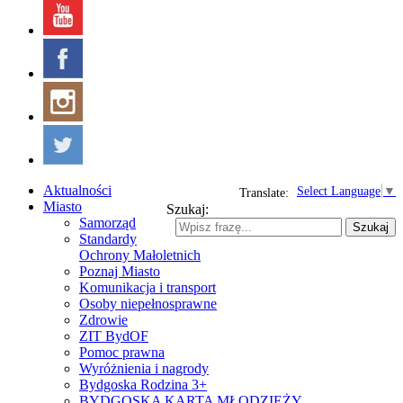
Aktualności
Select Language
▼
Translate:
Miasto
Szukaj:
Samorząd
Szukaj
Standardy
Ochrony Małoletnich
Poznaj Miasto
Komunikacja i transport
Osoby niepełnosprawne
Zdrowie
ZIT BydOF
Pomoc prawna
Wyróżnienia i nagrody
Bydgoska Rodzina 3+
BYDGOSKA KARTA MŁODZIEŻY