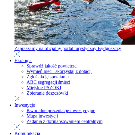
Zapraszamy na oficjalny portal turystyczny Bydgoszczy
Ekologia
Sprawdź jakość powietrza
Wymień piec - skorzystaj z dotacji
Zgłoś akcję sprzątania
ABC segregacji śmieci
Miejskie PSZOKI
Zbieranie deszczówki
Inwestycje
Kwartalne prezentacje inwestycyjne
Mapa inwestycji
Zadania z dofinansowaniem centralnym
Komunikacja