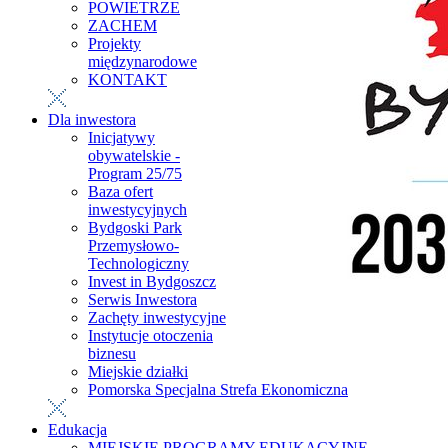
POWIETRZE
ZACHEM
Projekty
międzynarodowe
KONTAKT
Dla inwestora
Inicjatywy
obywatelskie -
Program 25/75
Baza ofert
inwestycyjnych
Bydgoski Park
Przemysłowo-
Technologiczny
Invest in Bydgoszcz
Serwis Inwestora
Zachęty inwestycyjne
Instytucje otoczenia
biznesu
Miejskie działki
Pomorska Specjalna Strefa Ekonomiczna
Edukacja
MIEJSKIE PROGRAMY EDUKACYJNE