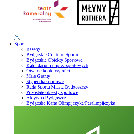
Sport
Baseny
Bydgoskie Centrum Sportu
Bydgoskie Obiekty Sportowe
Kalendarium imprez sportowych
Otwarte konkursy ofert
Małe Granty
Stypendia sportowe
Rada Sportu Miasta Bydgoszczy
Pozostałe obiekty sportowe
Aktywna Bydgoszcz
Bydgoska Karta Olimpijczyka/Paralimpijczyka