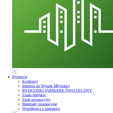
Promocja
Konkursy
Impreza na Wyspie Młyńskiej
BYDGOSKI JARMARK ŚWIĄTECZNY
Znaki miejskie
Znak promocyjny
Materiały promocyjne
Współpraca z zagranicą