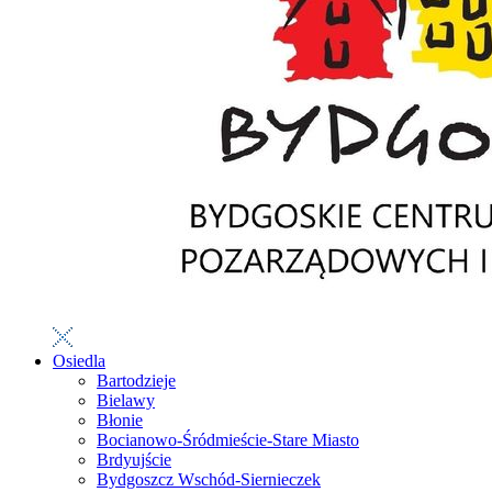
Osiedla
Bartodzieje
Bielawy
Błonie
Bocianowo-Śródmieście-Stare Miasto
Brdyujście
Bydgoszcz Wschód-Siernieczek