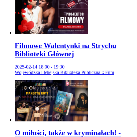
Filmowe Walentynki na Strychu
Biblioteki Głównej
2025-02-14 18:00 - 19:30
Wojewódzka i Miejska Biblioteka Publiczna :: Film
O miłości, także w kryminałach! -