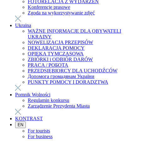
FOTORELACJA Z WYDARZEŃ
Konferencje prasowe
Zgoda na wykorzystywanie zdjęć
Ukraina
WAŻNE INFORMACJE DLA OBYWATELI
UKRAINY
NOWELIZACJA PRZEPISÓW
DEKLARACJA POMOCY
OPIEKA TYMCZASOWA
ZBIÓRKI i ODBIÓR DARÓW
PRACA / РОБОТА
PRZEDSIĘBIORCY DLA UCHODŹCÓW
Допомога громадянам України
PUNKTY POMOCY I DORADZTWA
Pomnik Wolności
Regulamin konkursu
Zarządzenie Prezydenta Miasta
KONTRAST
EN
For tourists
For business