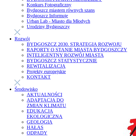
Konkurs Fotograficzny
Bydgoszcz miastem równych szans
Bydgoszcz Informuje
Urban Lab - Miasto dla Młodych
Urodziny Bydgoszczy
Rozwój
BYDGOSZCZ 2030. STRATEGIA ROZWOJU
RAPORTY O STANIE MIASTA BYDGOSZCZY
INTELIGENTNY ROZWÓJ MIASTA
BYDGOSZCZ STATYSTYCZNIE
REWITALIZACJA
Projekty europejskie
KONTAKT
Środowisko
AKTUALNOŚCI
ADAPTACJA DO
ZMIAN KLIMATU
EDUKACJA
EKOLOGICZNA
GEOLOGIA
HAŁAS
ODPADY