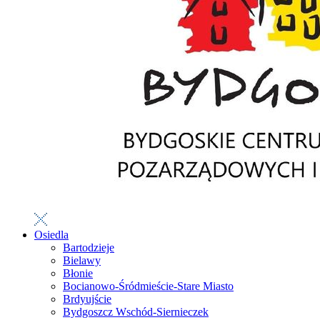
Osiedla
Bartodzieje
Bielawy
Błonie
Bocianowo-Śródmieście-Stare Miasto
Brdyujście
Bydgoszcz Wschód-Siernieczek