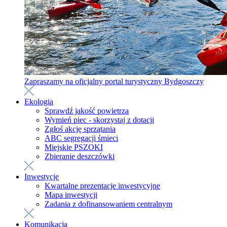
Zapraszamy na oficjalny portal turystyczny Bydgoszczy
Ekologia
Sprawdź jakość powietrza
Wymień piec - skorzystaj z dotacji
Zgłoś akcję sprzątania
ABC segregacji śmieci
Miejskie PSZOKI
Zbieranie deszczówki
Inwestycje
Kwartalne prezentacje inwestycyjne
Mapa inwestycji
Zadania z dofinansowaniem centralnym
Komunikacja