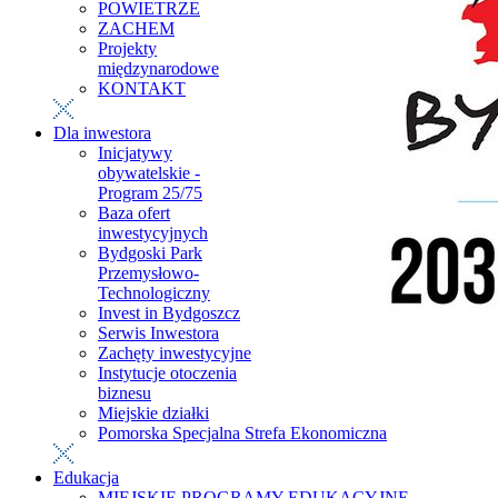
POWIETRZE
ZACHEM
Projekty
międzynarodowe
KONTAKT
Dla inwestora
Inicjatywy
obywatelskie -
Program 25/75
Baza ofert
inwestycyjnych
Bydgoski Park
Przemysłowo-
Technologiczny
Invest in Bydgoszcz
Serwis Inwestora
Zachęty inwestycyjne
Instytucje otoczenia
biznesu
Miejskie działki
Pomorska Specjalna Strefa Ekonomiczna
Edukacja
MIEJSKIE PROGRAMY EDUKACYJNE