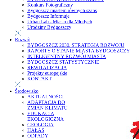
Konkurs Fotograficzny
Bydgoszcz miastem równych szans
Bydgoszcz Informuje
Urban Lab - Miasto dla Młodych
Urodziny Bydgoszczy
Rozwój
BYDGOSZCZ 2030. STRATEGIA ROZWOJU
RAPORTY O STANIE MIASTA BYDGOSZCZY
INTELIGENTNY ROZWÓJ MIASTA
BYDGOSZCZ STATYSTYCZNIE
REWITALIZACJA
Projekty europejskie
KONTAKT
Środowisko
AKTUALNOŚCI
ADAPTACJA DO
ZMIAN KLIMATU
EDUKACJA
EKOLOGICZNA
GEOLOGIA
HAŁAS
ODPADY