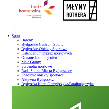
Sport
Baseny
Bydgoskie Centrum Sportu
Bydgoskie Obiekty Sportowe
Kalendarium imprez sportowych
Otwarte konkursy ofert
Małe Granty
Stypendia sportowe
Rada Sportu Miasta Bydgoszczy
Pozostałe obiekty sportowe
Aktywna Bydgoszcz
Bydgoska Karta Olimpijczyka/Paralimpijczyka