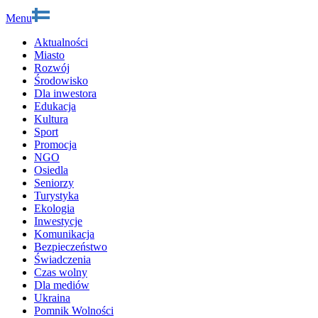
Menu
Aktualności
Miasto
Rozwój
Środowisko
Dla inwestora
Edukacja
Kultura
Sport
Promocja
NGO
Osiedla
Seniorzy
Turystyka
Ekologia
Inwestycje
Komunikacja
Bezpieczeństwo
Świadczenia
Czas wolny
Dla mediów
Ukraina
Pomnik Wolności