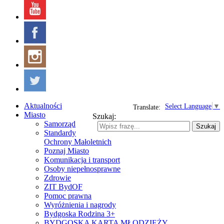
Aktualności
Select Language
▼
Translate:
Miasto
Szukaj:
Samorząd
Szukaj
Standardy
Ochrony Małoletnich
Poznaj Miasto
Komunikacja i transport
Osoby niepełnosprawne
Zdrowie
ZIT BydOF
Pomoc prawna
Wyróżnienia i nagrody
Bydgoska Rodzina 3+
BYDGOSKA KARTA MŁODZIEŻY