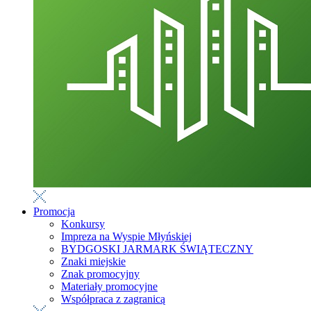
Promocja
Konkursy
Impreza na Wyspie Młyńskiej
BYDGOSKI JARMARK ŚWIĄTECZNY
Znaki miejskie
Znak promocyjny
Materiały promocyjne
Współpraca z zagranicą