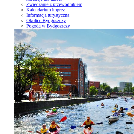
Zwiedzanie z przewodnikiem
Kalendarium imprez
Informacja turystyczna
Okolice Bydgoszczy
Pogoda w Bydgoszczy