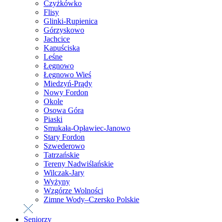
Czyżkówko
Flisy
Glinki-Rupienica
Górzyskowo
Jachcice
Kapuściska
Leśne
Łęgnowo
Łęgnowo Wieś
Miedzyń-Prądy
Nowy Fordon
Okole
Osowa Góra
Piaski
Smukała-Opławiec-Janowo
Stary Fordon
Szwederowo
Tatrzańskie
Tereny Nadwiślańskie
Wilczak-Jary
Wyżyny
Wzgórze Wolności
Zimne Wody–Czersko Polskie
Seniorzy