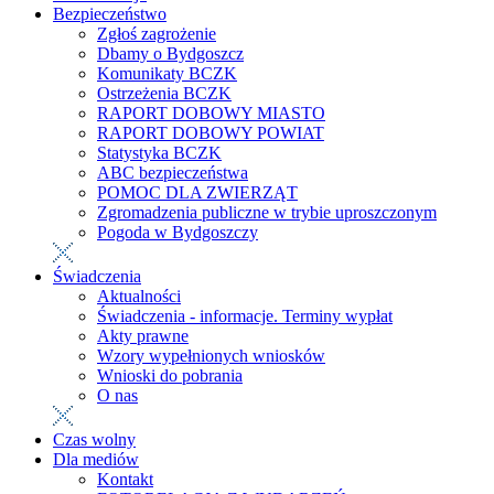
Bezpieczeństwo
Zgłoś zagrożenie
Dbamy o Bydgoszcz
Komunikaty BCZK
Ostrzeżenia BCZK
RAPORT DOBOWY MIASTO
RAPORT DOBOWY POWIAT
Statystyka BCZK
ABC bezpieczeństwa
POMOC DLA ZWIERZĄT
Zgromadzenia publiczne w trybie uproszczonym
Pogoda w Bydgoszczy
Świadczenia
Aktualności
Świadczenia - informacje. Terminy wypłat
Akty prawne
Wzory wypełnionych wniosków
Wnioski do pobrania
O nas
Czas wolny
Dla mediów
Kontakt