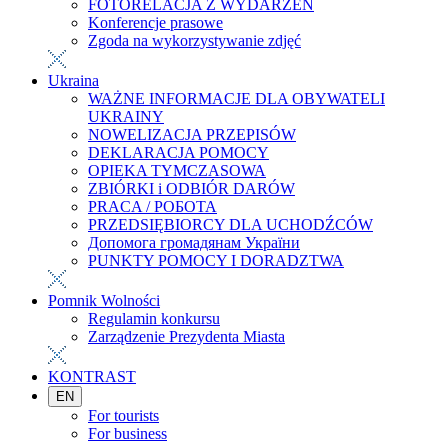
FOTORELACJA Z WYDARZEŃ
Konferencje prasowe
Zgoda na wykorzystywanie zdjęć
Ukraina
WAŻNE INFORMACJE DLA OBYWATELI
UKRAINY
NOWELIZACJA PRZEPISÓW
DEKLARACJA POMOCY
OPIEKA TYMCZASOWA
ZBIÓRKI i ODBIÓR DARÓW
PRACA / РОБОТА
PRZEDSIĘBIORCY DLA UCHODŹCÓW
Допомога громадянам України
PUNKTY POMOCY I DORADZTWA
Pomnik Wolności
Regulamin konkursu
Zarządzenie Prezydenta Miasta
KONTRAST
EN
For tourists
For business