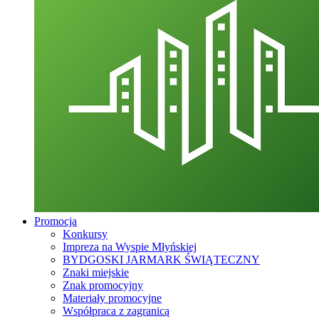
Promocja
Konkursy
Impreza na Wyspie Młyńskiej
BYDGOSKI JARMARK ŚWIĄTECZNY
Znaki miejskie
Znak promocyjny
Materiały promocyjne
Współpraca z zagranicą