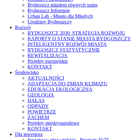
Bydgoszcz miastem równych szans
Bydgoszcz Informuje
Urban Lab - Miasto dla Młodych
Urodziny Bydgoszczy
Rozwój
BYDGOSZCZ 2030. STRATEGIA ROZWOJU
RAPORTY O STANIE MIASTA BYDGOSZCZY
INTELIGENTNY ROZWÓJ MIASTA
BYDGOSZCZ STATYSTYCZNIE
REWITALIZACJA
Projekty europejskie
KONTAKT
Środowisko
AKTUALNOŚCI
ADAPTACJA DO ZMIAN KLIMATU
EDUKACJA EKOLOGICZNA
GEOLOGIA
HAŁAS
ODPADY
POWIETRZE
ZACHEM
Projekty międzynarodowe
KONTAKT
Dla inwestora
Inicjatywy obywatelskie - Program 25/75