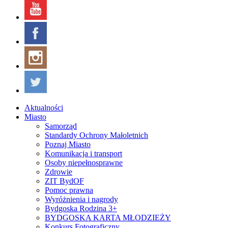
Aktualności
Miasto
Samorząd
Standardy Ochrony Małoletnich
Poznaj Miasto
Komunikacja i transport
Osoby niepełnosprawne
Zdrowie
ZIT BydOF
Pomoc prawna
Wyróżnienia i nagrody
Bydgoska Rodzina 3+
BYDGOSKA KARTA MŁODZIEŻY
Konkurs Fotograficzny