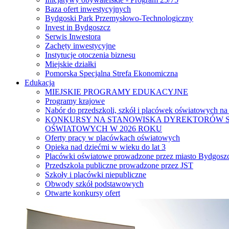
Baza ofert inwestycyjnych
Bydgoski Park Przemysłowo-Technologiczny
Invest in Bydgoszcz
Serwis Inwestora
Zachęty inwestycyjne
Instytucje otoczenia biznesu
Miejskie działki
Pomorska Specjalna Strefa Ekonomiczna
Edukacja
MIEJSKIE PROGRAMY EDUKACYJNE
Programy krajowe
Nabór do przedszkoli, szkół i placówek oświatowych na
KONKURSY NA STANOWISKA DYREKTORÓW S
OŚWIATOWYCH W 2026 ROKU
Oferty pracy w placówkach oświatowych
Opieka nad dziećmi w wieku do lat 3
Placówki oświatowe prowadzone przez miasto Bydgosz
Przedszkola publiczne prowadzone przez JST
Szkoły i placówki niepubliczne
Obwody szkół podstawowych
Otwarte konkursy ofert