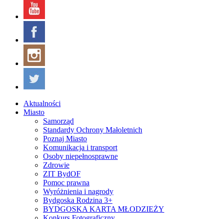
Aktualności
Miasto
Samorząd
Standardy Ochrony Małoletnich
Poznaj Miasto
Komunikacja i transport
Osoby niepełnosprawne
Zdrowie
ZIT BydOF
Pomoc prawna
Wyróżnienia i nagrody
Bydgoska Rodzina 3+
BYDGOSKA KARTA MŁODZIEŻY
Konkurs Fotograficzny