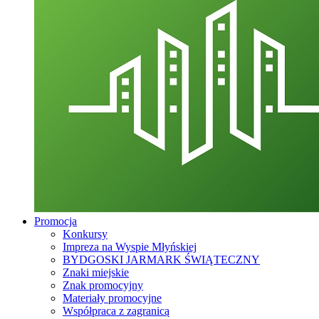
Promocja
Konkursy
Impreza na Wyspie Młyńskiej
BYDGOSKI JARMARK ŚWIĄTECZNY
Znaki miejskie
Znak promocyjny
Materiały promocyjne
Współpraca z zagranicą