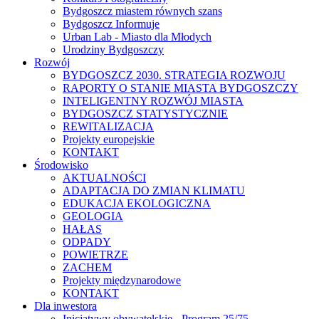
Bydgoszcz miastem równych szans
Bydgoszcz Informuje
Urban Lab - Miasto dla Młodych
Urodziny Bydgoszczy
Rozwój
BYDGOSZCZ 2030. STRATEGIA ROZWOJU
RAPORTY O STANIE MIASTA BYDGOSZCZY
INTELIGENTNY ROZWÓJ MIASTA
BYDGOSZCZ STATYSTYCZNIE
REWITALIZACJA
Projekty europejskie
KONTAKT
Środowisko
AKTUALNOŚCI
ADAPTACJA DO ZMIAN KLIMATU
EDUKACJA EKOLOGICZNA
GEOLOGIA
HAŁAS
ODPADY
POWIETRZE
ZACHEM
Projekty międzynarodowe
KONTAKT
Dla inwestora
Inicjatywy obywatelskie - Program 25/75