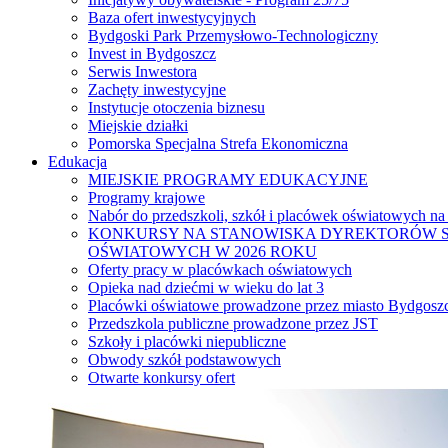
Baza ofert inwestycyjnych
Bydgoski Park Przemysłowo-Technologiczny
Invest in Bydgoszcz
Serwis Inwestora
Zachęty inwestycyjne
Instytucje otoczenia biznesu
Miejskie działki
Pomorska Specjalna Strefa Ekonomiczna
Edukacja
MIEJSKIE PROGRAMY EDUKACYJNE
Programy krajowe
Nabór do przedszkoli, szkół i placówek oświatowych na
KONKURSY NA STANOWISKA DYREKTORÓW S
OŚWIATOWYCH W 2026 ROKU
Oferty pracy w placówkach oświatowych
Opieka nad dziećmi w wieku do lat 3
Placówki oświatowe prowadzone przez miasto Bydgosz
Przedszkola publiczne prowadzone przez JST
Szkoły i placówki niepubliczne
Obwody szkół podstawowych
Otwarte konkursy ofert