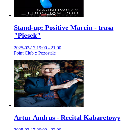
Stand-up: Positive Marcin - trasa
"Piesek"
2025-02-17 19:00 - 21:00
Point Club :: Pozostałe
Artur Andrus - Recital Kabaretowy
2025-02-17 20:00 - 22:00