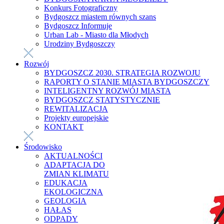
Konkurs Fotograficzny
Bydgoszcz miastem równych szans
Bydgoszcz Informuje
Urban Lab - Miasto dla Młodych
Urodziny Bydgoszczy
Rozwój
BYDGOSZCZ 2030. STRATEGIA ROZWOJU
RAPORTY O STANIE MIASTA BYDGOSZCZY
INTELIGENTNY ROZWÓJ MIASTA
BYDGOSZCZ STATYSTYCZNIE
REWITALIZACJA
Projekty europejskie
KONTAKT
Środowisko
AKTUALNOŚCI
ADAPTACJA DO
ZMIAN KLIMATU
EDUKACJA
EKOLOGICZNA
GEOLOGIA
HAŁAS
ODPADY