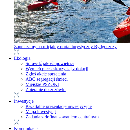
Zapraszamy na oficjalny portal turystyczny Bydgoszczy
Ekologia
Sprawdź jakość powietrza
Wymień piec - skorzystaj z dotacji
Zgłoś akcję sprzątania
ABC segregacji śmieci
Miejskie PSZOKI
Zbieranie deszczówki
Inwestycje
Kwartalne prezentacje inwestycyjne
Mapa inwestycji
Zadania z dofinansowaniem centralnym
Komunikacja