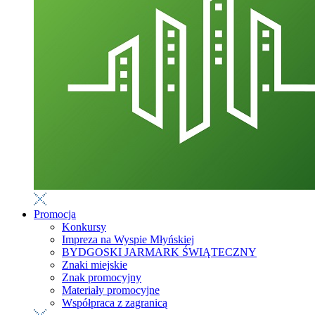
Promocja
Konkursy
Impreza na Wyspie Młyńskiej
BYDGOSKI JARMARK ŚWIĄTECZNY
Znaki miejskie
Znak promocyjny
Materiały promocyjne
Współpraca z zagranicą