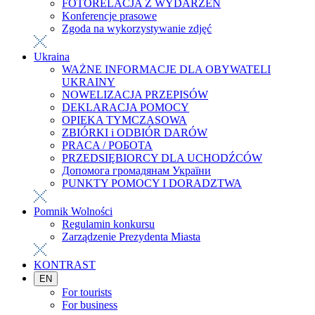
FOTORELACJA Z WYDARZEŃ
Konferencje prasowe
Zgoda na wykorzystywanie zdjęć
Ukraina
WAŻNE INFORMACJE DLA OBYWATELI
UKRAINY
NOWELIZACJA PRZEPISÓW
DEKLARACJA POMOCY
OPIEKA TYMCZASOWA
ZBIÓRKI i ODBIÓR DARÓW
PRACA / РОБОТА
PRZEDSIĘBIORCY DLA UCHODŹCÓW
Допомога громадянам України
PUNKTY POMOCY I DORADZTWA
Pomnik Wolności
Regulamin konkursu
Zarządzenie Prezydenta Miasta
KONTRAST
EN
For tourists
For business