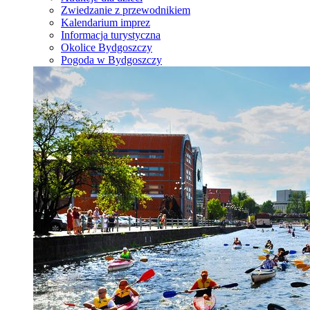
Zwiedzanie z przewodnikiem
Kalendarium imprez
Informacja turystyczna
Okolice Bydgoszczy
Pogoda w Bydgoszczy