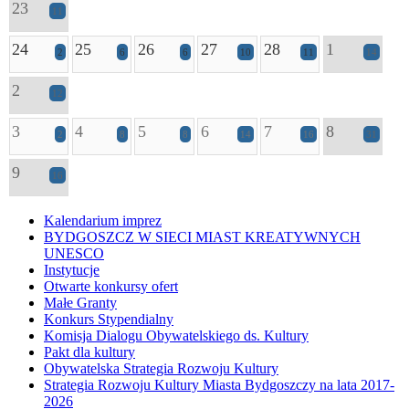
23
11
24
25
26
27
28
1
2
6
6
10
11
14
2
12
3
4
5
6
7
8
2
8
8
14
16
31
9
16
Kalendarium imprez
BYDGOSZCZ W SIECI MIAST KREATYWNYCH
UNESCO
Instytucje
Otwarte konkursy ofert
Małe Granty
Konkurs Stypendialny
Komisja Dialogu Obywatelskiego ds. Kultury
Pakt dla kultury
Obywatelska Strategia Rozwoju Kultury
Strategia Rozwoju Kultury Miasta Bydgoszczy na lata 2017-
2026