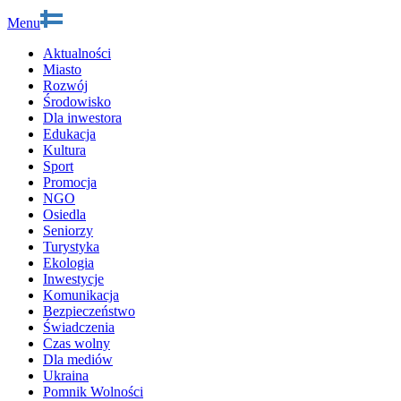
Menu
Aktualności
Miasto
Rozwój
Środowisko
Dla inwestora
Edukacja
Kultura
Sport
Promocja
NGO
Osiedla
Seniorzy
Turystyka
Ekologia
Inwestycje
Komunikacja
Bezpieczeństwo
Świadczenia
Czas wolny
Dla mediów
Ukraina
Pomnik Wolności