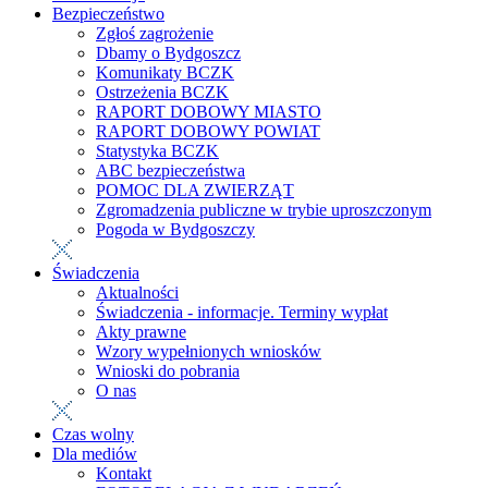
Bezpieczeństwo
Zgłoś zagrożenie
Dbamy o Bydgoszcz
Komunikaty BCZK
Ostrzeżenia BCZK
RAPORT DOBOWY MIASTO
RAPORT DOBOWY POWIAT
Statystyka BCZK
ABC bezpieczeństwa
POMOC DLA ZWIERZĄT
Zgromadzenia publiczne w trybie uproszczonym
Pogoda w Bydgoszczy
Świadczenia
Aktualności
Świadczenia - informacje. Terminy wypłat
Akty prawne
Wzory wypełnionych wniosków
Wnioski do pobrania
O nas
Czas wolny
Dla mediów
Kontakt