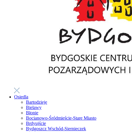
Osiedla
Bartodzieje
Bielawy
Błonie
Bocianowo-Śródmieście-Stare Miasto
Brdyujście
Bydgoszcz Wschód-Siernieczek