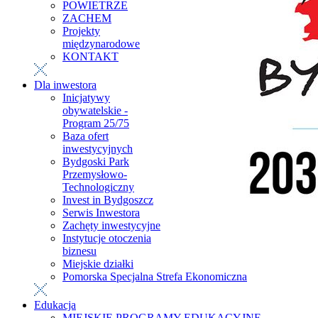
POWIETRZE
ZACHEM
Projekty
międzynarodowe
KONTAKT
Dla inwestora
Inicjatywy
obywatelskie -
Program 25/75
Baza ofert
inwestycyjnych
Bydgoski Park
Przemysłowo-
Technologiczny
Invest in Bydgoszcz
Serwis Inwestora
Zachęty inwestycyjne
Instytucje otoczenia
biznesu
Miejskie działki
Pomorska Specjalna Strefa Ekonomiczna
Edukacja
MIEJSKIE PROGRAMY EDUKACYJNE