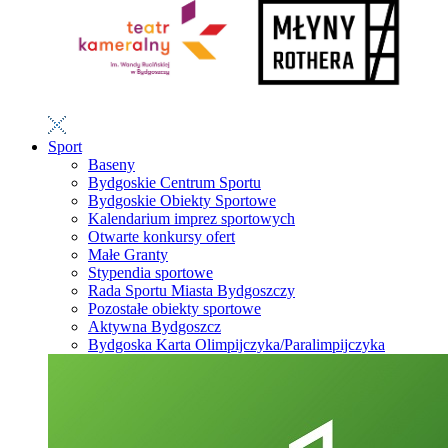
Sport
Baseny
Bydgoskie Centrum Sportu
Bydgoskie Obiekty Sportowe
Kalendarium imprez sportowych
Otwarte konkursy ofert
Małe Granty
Stypendia sportowe
Rada Sportu Miasta Bydgoszczy
Pozostałe obiekty sportowe
Aktywna Bydgoszcz
Bydgoska Karta Olimpijczyka/Paralimpijczyka