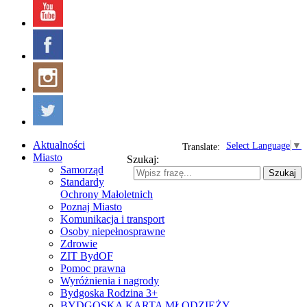
Aktualności
Select Language
▼
Translate:
Miasto
Szukaj:
Samorząd
Szukaj
Standardy
Ochrony Małoletnich
Poznaj Miasto
Komunikacja i transport
Osoby niepełnosprawne
Zdrowie
ZIT BydOF
Pomoc prawna
Wyróżnienia i nagrody
Bydgoska Rodzina 3+
BYDGOSKA KARTA MŁODZIEŻY