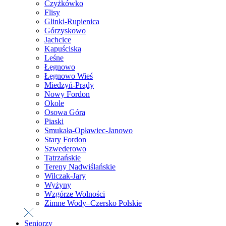
Czyżkówko
Flisy
Glinki-Rupienica
Górzyskowo
Jachcice
Kapuściska
Leśne
Łęgnowo
Łęgnowo Wieś
Miedzyń-Prądy
Nowy Fordon
Okole
Osowa Góra
Piaski
Smukała-Opławiec-Janowo
Stary Fordon
Szwederowo
Tatrzańskie
Tereny Nadwiślańskie
Wilczak-Jary
Wyżyny
Wzgórze Wolności
Zimne Wody–Czersko Polskie
Seniorzy