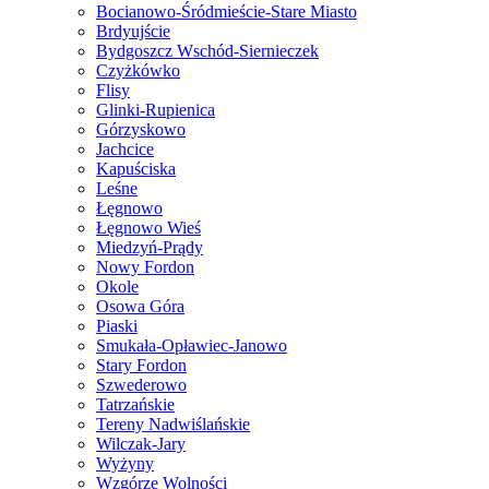
Bocianowo-Śródmieście-Stare Miasto
Brdyujście
Bydgoszcz Wschód-Siernieczek
Czyżkówko
Flisy
Glinki-Rupienica
Górzyskowo
Jachcice
Kapuściska
Leśne
Łęgnowo
Łęgnowo Wieś
Miedzyń-Prądy
Nowy Fordon
Okole
Osowa Góra
Piaski
Smukała-Opławiec-Janowo
Stary Fordon
Szwederowo
Tatrzańskie
Tereny Nadwiślańskie
Wilczak-Jary
Wyżyny
Wzgórze Wolności