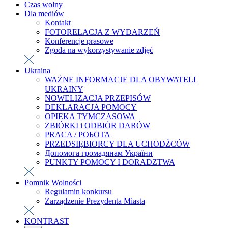
Czas wolny
Dla mediów
Kontakt
FOTORELACJA Z WYDARZEŃ
Konferencje prasowe
Zgoda na wykorzystywanie zdjęć
Ukraina
WAŻNE INFORMACJE DLA OBYWATELI
UKRAINY
NOWELIZACJA PRZEPISÓW
DEKLARACJA POMOCY
OPIEKA TYMCZASOWA
ZBIÓRKI i ODBIÓR DARÓW
PRACA / РОБОТА
PRZEDSIĘBIORCY DLA UCHODŹCÓW
Допомога громадянам України
PUNKTY POMOCY I DORADZTWA
Pomnik Wolności
Regulamin konkursu
Zarządzenie Prezydenta Miasta
KONTRAST