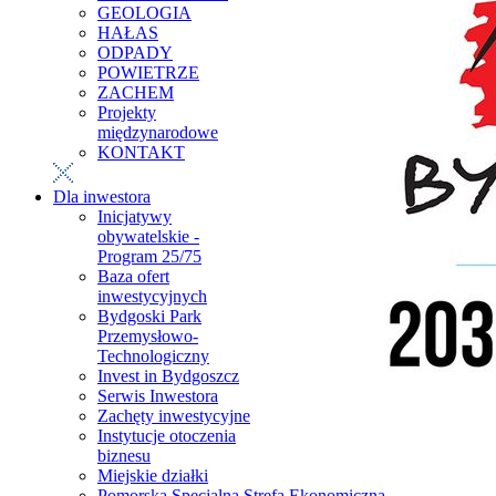
GEOLOGIA
HAŁAS
ODPADY
POWIETRZE
ZACHEM
Projekty
międzynarodowe
KONTAKT
Dla inwestora
Inicjatywy
obywatelskie -
Program 25/75
Baza ofert
inwestycyjnych
Bydgoski Park
Przemysłowo-
Technologiczny
Invest in Bydgoszcz
Serwis Inwestora
Zachęty inwestycyjne
Instytucje otoczenia
biznesu
Miejskie działki
Pomorska Specjalna Strefa Ekonomiczna