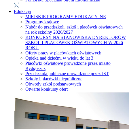
Edukacja
MIEJSKIE PROGRAMY EDUKACYJNE
Programy krajowe
Nabór do przedszkoli, szkół i placówek oświatowych
na rok szkolny 2026/2027
KONKURSY NA STANOWISKA DYREKTORÓW
SZKÓŁ I PLACÓWEK OŚWIATOWYCH W 2026
ROKU
Oferty pracy w placówkach oświatowych
Opieka nad dziećmi w wieku do lat 3
Placówki oświatowe prowadzone przez miasto
Bydgoszcz
Przedszkola publiczne prowadzone przez JST
Szkoły i placówki niepubliczne
Obwody szkół podstawowych
Otwarte konkursy ofert