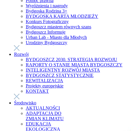
Pomoc prawna
Wyróżnienia i nagrody
Bydgoska Rodzina 3+
BYDGOSKA KARTA MŁODZIEŻY
Konkurs Fotograficzny
Bydgoszcz miastem równych szans
Bydgoszcz Informuje
Urban Lab - Miasto dla Młodych
Urodziny Bydgoszczy
Rozwój
BYDGOSZCZ 2030. STRATEGIA ROZWOJU
RAPORTY O STANIE MIASTA BYDGOSZCZY
INTELIGENTNY ROZWÓJ MIASTA
BYDGOSZCZ STATYSTYCZNIE
REWITALIZACJA
Projekty europejskie
KONTAKT
Środowisko
AKTUALNOŚCI
ADAPTACJA DO
ZMIAN KLIMATU
EDUKACJA
EKOLOGICZNA