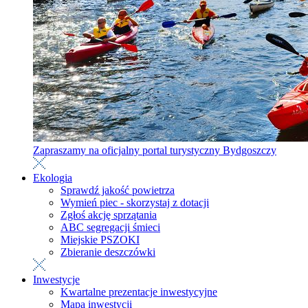
Zapraszamy na oficjalny portal turystyczny Bydgoszczy
Ekologia
Sprawdź jakość powietrza
Wymień piec - skorzystaj z dotacji
Zgłoś akcję sprzątania
ABC segregacji śmieci
Miejskie PSZOKI
Zbieranie deszczówki
Inwestycje
Kwartalne prezentacje inwestycyjne
Mapa inwestycji