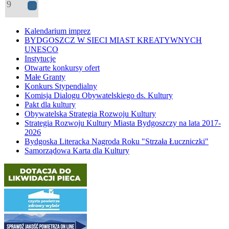
9
16
Kalendarium imprez
BYDGOSZCZ W SIECI MIAST KREATYWNYCH
UNESCO
Instytucje
Otwarte konkursy ofert
Małe Granty
Konkurs Stypendialny
Komisja Dialogu Obywatelskiego ds. Kultury
Pakt dla kultury
Obywatelska Strategia Rozwoju Kultury
Strategia Rozwoju Kultury Miasta Bydgoszczy na lata 2017-
2026
Bydgoska Literacka Nagroda Roku "Strzała Łuczniczki"
Samorządowa Karta dla Kultury