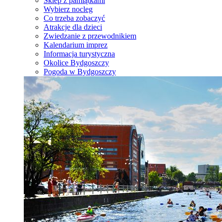
Sklep z pamiątkami
Wybierz nocleg
Co trzeba zobaczyć
Atrakcje dla dzieci
Zwiedzanie z przewodnikiem
Kalendarium imprez
Informacja turystyczna
Okolice Bydgoszczy
Pogoda w Bydgoszczy