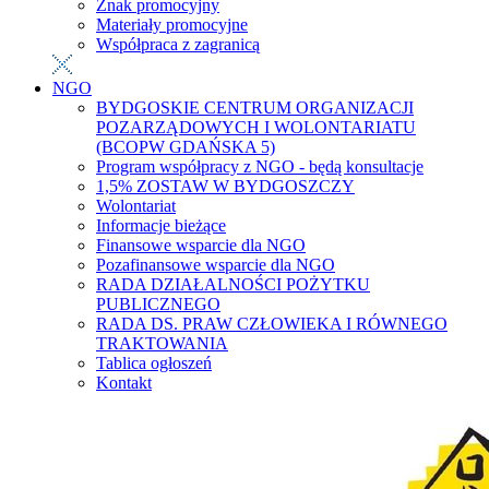
Znak promocyjny
Materiały promocyjne
Współpraca z zagranicą
NGO
BYDGOSKIE CENTRUM ORGANIZACJI
POZARZĄDOWYCH I WOLONTARIATU
(BCOPW GDAŃSKA 5)
Program współpracy z NGO - będą konsultacje
1,5% ZOSTAW W BYDGOSZCZY
Wolontariat
Informacje bieżące
Finansowe wsparcie dla NGO
Pozafinansowe wsparcie dla NGO
RADA DZIAŁALNOŚCI POŻYTKU
PUBLICZNEGO
RADA DS. PRAW CZŁOWIEKA I RÓWNEGO
TRAKTOWANIA
Tablica ogłoszeń
Kontakt