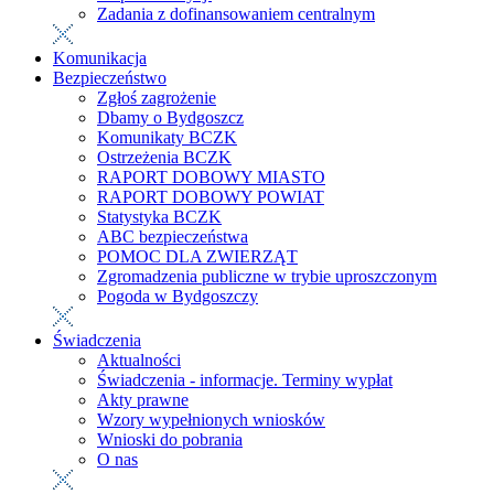
Zadania z dofinansowaniem centralnym
Komunikacja
Bezpieczeństwo
Zgłoś zagrożenie
Dbamy o Bydgoszcz
Komunikaty BCZK
Ostrzeżenia BCZK
RAPORT DOBOWY MIASTO
RAPORT DOBOWY POWIAT
Statystyka BCZK
ABC bezpieczeństwa
POMOC DLA ZWIERZĄT
Zgromadzenia publiczne w trybie uproszczonym
Pogoda w Bydgoszczy
Świadczenia
Aktualności
Świadczenia - informacje. Terminy wypłat
Akty prawne
Wzory wypełnionych wniosków
Wnioski do pobrania
O nas