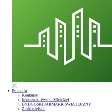
Promocja
Konkursy
Impreza na Wyspie Młyńskiej
BYDGOSKI JARMARK ŚWIĄTECZNY
Znaki miejskie