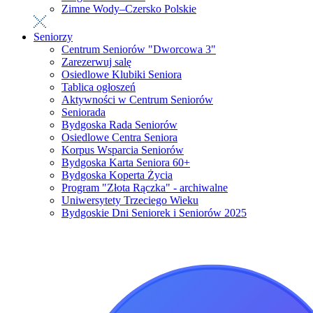
Zimne Wody–Czersko Polskie
Seniorzy
Centrum Seniorów "Dworcowa 3"
Zarezerwuj salę
Osiedlowe Klubiki Seniora
Tablica ogłoszeń
Aktywności w Centrum Seniorów
Seniorada
Bydgoska Rada Seniorów
Osiedlowe Centra Seniora
Korpus Wsparcia Seniorów
Bydgoska Karta Seniora 60+
Bydgoska Koperta Życia
Program "Złota Rączka" - archiwalne
Uniwersytety Trzeciego Wieku
Bydgoskie Dni Seniorek i Seniorów 2025