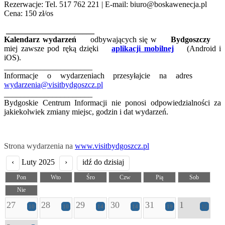
Rezerwacje: Tel. 517 762 221 | E-mail: biuro@boskawenecja.pl
Cena: 150 zł/os
______________________
Kalendarz wydarzeń
odbywających się w
Bydgoszczy
miej zawsze pod ręką dzięki
aplikacji mobilnej
(Android i
iOS).
______________________
Informacje o wydarzeniach przesyłajcie na adres
wydarzenia@visitbydgoszcz.pl
______________________
Bydgoskie Centrum Informacji nie ponosi odpowiedzialności za
jakiekolwiek zmiany miejsc, godzin i dat wydarzeń.
Strona wydarzenia na
www.visitbydgoszcz.pl
‹
Luty 2025
›
idź do dzisiaj
Pon
Wto
Śro
Czw
Pią
Sob
Nie
27
28
29
30
31
1
10
10
14
14
19
12