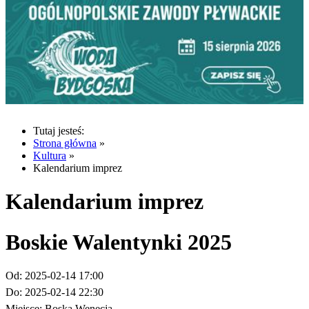
Tutaj jesteś:
Strona główna
»
Kultura
»
Kalendarium imprez
Kalendarium imprez
Boskie Walentynki 2025
Od:
2025-02-14 17:00
Do:
2025-02-14 22:30
Miejsce:
Boska Wenecja