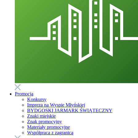
Promocja
Konkursy
Impreza na Wyspie Młyńskiej
BYDGOSKI JARMARK ŚWIĄTECZNY
Znaki miejskie
Znak promocyjny
Materiały promocyjne
Współpraca z zagranicą