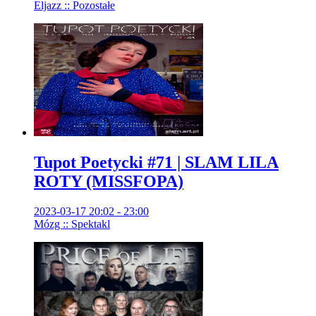
Eljazz :: Pozostałe
Tupot Poetycki #71 | SLAM LILA
ROTY (MISSFOPA)
2023-03-17 20:02 - 23:00
Mózg :: Spektakl