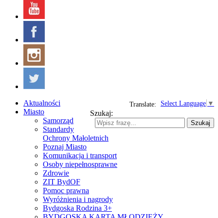
Aktualności
Select Language
▼
Translate:
Miasto
Szukaj:
Samorząd
Szukaj
Standardy
Ochrony Małoletnich
Poznaj Miasto
Komunikacja i transport
Osoby niepełnosprawne
Zdrowie
ZIT BydOF
Pomoc prawna
Wyróżnienia i nagrody
Bydgoska Rodzina 3+
BYDGOSKA KARTA MŁODZIEŻY