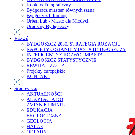
Konkurs Fotograficzny
Bydgoszcz miastem równych szans
Bydgoszcz Informuje
Urban Lab - Miasto dla Młodych
Urodziny Bydgoszczy
Rozwój
BYDGOSZCZ 2030. STRATEGIA ROZWOJU
RAPORTY O STANIE MIASTA BYDGOSZCZY
INTELIGENTNY ROZWÓJ MIASTA
BYDGOSZCZ STATYSTYCZNIE
REWITALIZACJA
Projekty europejskie
KONTAKT
Środowisko
AKTUALNOŚCI
ADAPTACJA DO
ZMIAN KLIMATU
EDUKACJA
EKOLOGICZNA
GEOLOGIA
HAŁAS
ODPADY