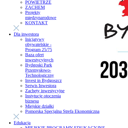
POWIETRZE
ZACHEM
Projekty
międzynarodowe
KONTAKT
Dla inwestora
Inicjatywy
obywatelskie -
Program 25/75
Baza ofert
inwestycyjnych
Bydgoski Park
Przemysłowo-
Technologiczny
Invest in Bydgoszcz
Serwis Inwestora
Zachęty inwestycyjne
Instytucje otoczenia
biznesu
Miejskie działki
Pomorska Specjalna Strefa Ekonomiczna
Edukacja
MIEJSKIE PROGRAMY EDUKACYJNE