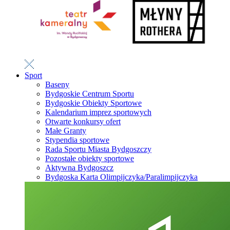
Sport
Baseny
Bydgoskie Centrum Sportu
Bydgoskie Obiekty Sportowe
Kalendarium imprez sportowych
Otwarte konkursy ofert
Małe Granty
Stypendia sportowe
Rada Sportu Miasta Bydgoszczy
Pozostałe obiekty sportowe
Aktywna Bydgoszcz
Bydgoska Karta Olimpijczyka/Paralimpijczyka