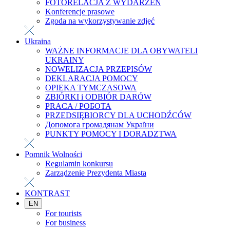
FOTORELACJA Z WYDARZEŃ
Konferencje prasowe
Zgoda na wykorzystywanie zdjęć
Ukraina
WAŻNE INFORMACJE DLA OBYWATELI
UKRAINY
NOWELIZACJA PRZEPISÓW
DEKLARACJA POMOCY
OPIEKA TYMCZASOWA
ZBIÓRKI i ODBIÓR DARÓW
PRACA / РОБОТА
PRZEDSIĘBIORCY DLA UCHODŹCÓW
Допомога громадянам України
PUNKTY POMOCY I DORADZTWA
Pomnik Wolności
Regulamin konkursu
Zarządzenie Prezydenta Miasta
KONTRAST
EN
For tourists
For business