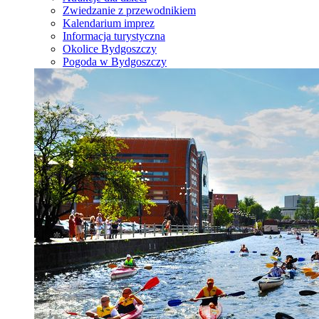
Zwiedzanie z przewodnikiem
Kalendarium imprez
Informacja turystyczna
Okolice Bydgoszczy
Pogoda w Bydgoszczy