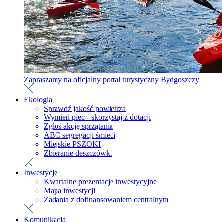
Zapraszamy na oficjalny portal turystyczny Bydgoszczy
Ekologia
Sprawdź jakość powietrza
Wymień piec - skorzystaj z dotacji
Zgłoś akcję sprzątania
ABC segregacji śmieci
Miejskie PSZOKI
Zbieranie deszczówki
Inwestycje
Kwartalne prezentacje inwestycyjne
Mapa inwestycji
Zadania z dofinansowaniem centralnym
Komunikacja