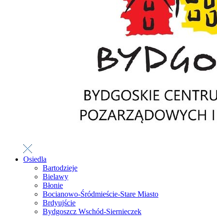
Osiedla
Bartodzieje
Bielawy
Błonie
Bocianowo-Śródmieście-Stare Miasto
Brdyujście
Bydgoszcz Wschód-Siernieczek