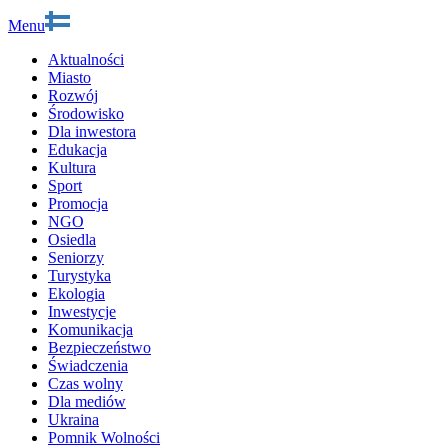
Menu
Aktualności
Miasto
Rozwój
Środowisko
Dla inwestora
Edukacja
Kultura
Sport
Promocja
NGO
Osiedla
Seniorzy
Turystyka
Ekologia
Inwestycje
Komunikacja
Bezpieczeństwo
Świadczenia
Czas wolny
Dla mediów
Ukraina
Pomnik Wolności