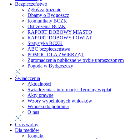
Bezpieczeństwo
Zgłoś zagrożenie
Dbamy o Bydgoszcz
Komunikaty BCZK
Ostrzeżenia BCZK
RAPORT DOBOWY MIASTO
RAPORT DOBOWY POWIAT
Statystyka BCZK
ABC bezpieczeństwa
POMOC DLA ZWIERZĄT
Zgromadzenia publiczne w trybie uproszczonym
Pogoda w Bydgoszczy
Świadczenia
Aktualności
Świadczenia - informacje. Terminy wypłat
Akty prawne
Wzory wypełnionych wniosków
Wnioski do pobrania
O nas
Czas wolny
Dla mediów
Kontakt