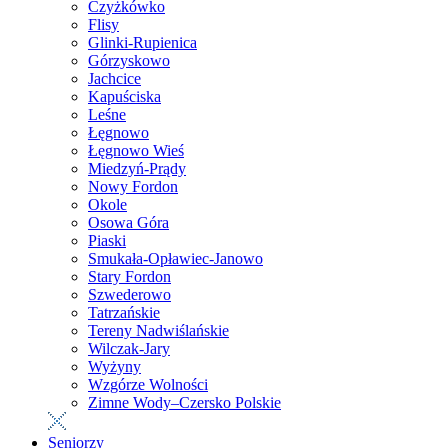
Czyżkówko
Flisy
Glinki-Rupienica
Górzyskowo
Jachcice
Kapuściska
Leśne
Łęgnowo
Łęgnowo Wieś
Miedzyń-Prądy
Nowy Fordon
Okole
Osowa Góra
Piaski
Smukała-Opławiec-Janowo
Stary Fordon
Szwederowo
Tatrzańskie
Tereny Nadwiślańskie
Wilczak-Jary
Wyżyny
Wzgórze Wolności
Zimne Wody–Czersko Polskie
Seniorzy