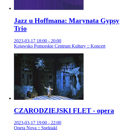
Jazz u Hoffmana: Marynata Gypsy
Trio
2023-03-17 18:00 - 20:00
Kujawsko Pomorskie Centrum Kultury :: Koncert
CZARODZIEJSKI FLET - opera
2023-03-17 19:00 - 22:00
Opera Nova :: Spektakl