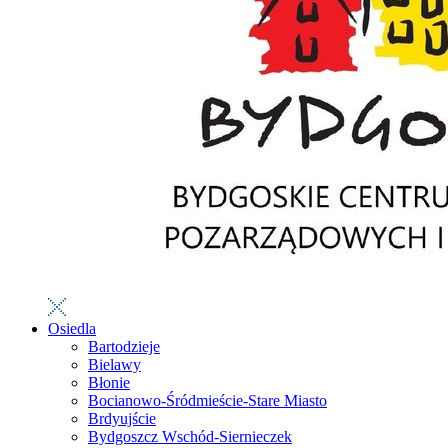
Osiedla
Bartodzieje
Bielawy
Błonie
Bocianowo-Śródmieście-Stare Miasto
Brdyujście
Bydgoszcz Wschód-Siernieczek