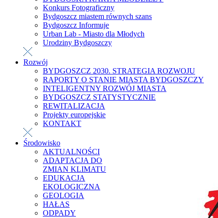
Konkurs Fotograficzny
Bydgoszcz miastem równych szans
Bydgoszcz Informuje
Urban Lab - Miasto dla Młodych
Urodziny Bydgoszczy
Rozwój
BYDGOSZCZ 2030. STRATEGIA ROZWOJU
RAPORTY O STANIE MIASTA BYDGOSZCZY
INTELIGENTNY ROZWÓJ MIASTA
BYDGOSZCZ STATYSTYCZNIE
REWITALIZACJA
Projekty europejskie
KONTAKT
Środowisko
AKTUALNOŚCI
ADAPTACJA DO
ZMIAN KLIMATU
EDUKACJA
EKOLOGICZNA
GEOLOGIA
HAŁAS
ODPADY