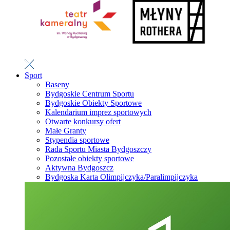
Sport
Baseny
Bydgoskie Centrum Sportu
Bydgoskie Obiekty Sportowe
Kalendarium imprez sportowych
Otwarte konkursy ofert
Małe Granty
Stypendia sportowe
Rada Sportu Miasta Bydgoszczy
Pozostałe obiekty sportowe
Aktywna Bydgoszcz
Bydgoska Karta Olimpijczyka/Paralimpijczyka