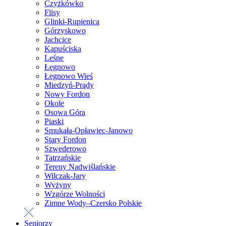
Czyżkówko
Flisy
Glinki-Rupienica
Górzyskowo
Jachcice
Kapuściska
Leśne
Łęgnowo
Łęgnowo Wieś
Miedzyń-Prądy
Nowy Fordon
Okole
Osowa Góra
Piaski
Smukała-Opławiec-Janowo
Stary Fordon
Szwederowo
Tatrzańskie
Tereny Nadwiślańskie
Wilczak-Jary
Wyżyny
Wzgórze Wolności
Zimne Wody–Czersko Polskie
Seniorzy