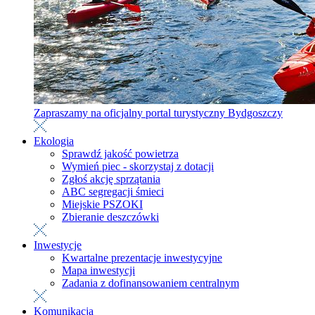
Zapraszamy na oficjalny portal turystyczny Bydgoszczy
Ekologia
Sprawdź jakość powietrza
Wymień piec - skorzystaj z dotacji
Zgłoś akcję sprzątania
ABC segregacji śmieci
Miejskie PSZOKI
Zbieranie deszczówki
Inwestycje
Kwartalne prezentacje inwestycyjne
Mapa inwestycji
Zadania z dofinansowaniem centralnym
Komunikacja