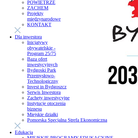
POWIETRZE
ZACHEM
Projekty
międzynarodowe
KONTAKT
Dla inwestora
Inicjatywy
obywatelskie -
Program 25/75
Baza ofert
inwestycyjnych
Bydgoski Park
Przemysłowo-
Technologiczny
Invest in Bydgoszcz
Serwis Inwestora
Zachęty inwestycyjne
Instytucje otoczenia
biznesu
Miejskie działki
Pomorska Specjalna Strefa Ekonomiczna
Edukacja
MIEJSKIE PROGRAMY EDUKACYJNE