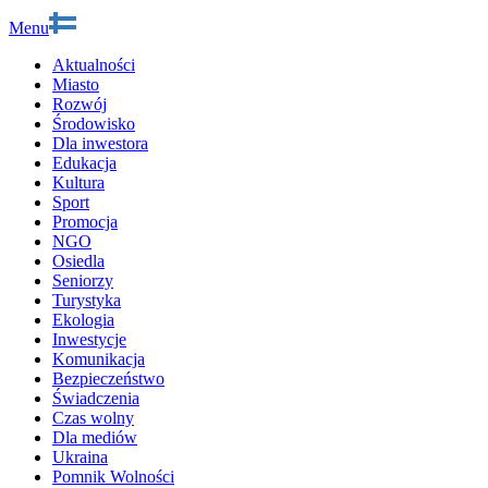
Menu
Aktualności
Miasto
Rozwój
Środowisko
Dla inwestora
Edukacja
Kultura
Sport
Promocja
NGO
Osiedla
Seniorzy
Turystyka
Ekologia
Inwestycje
Komunikacja
Bezpieczeństwo
Świadczenia
Czas wolny
Dla mediów
Ukraina
Pomnik Wolności