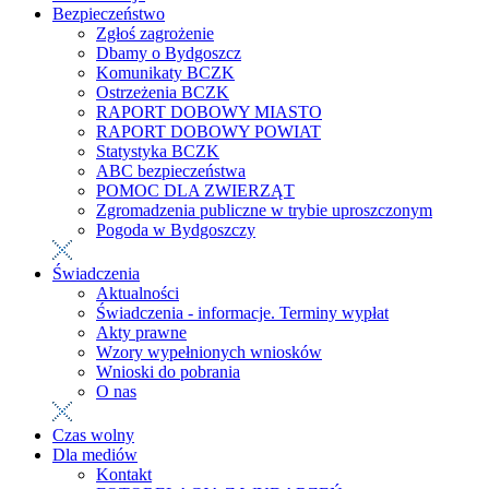
Bezpieczeństwo
Zgłoś zagrożenie
Dbamy o Bydgoszcz
Komunikaty BCZK
Ostrzeżenia BCZK
RAPORT DOBOWY MIASTO
RAPORT DOBOWY POWIAT
Statystyka BCZK
ABC bezpieczeństwa
POMOC DLA ZWIERZĄT
Zgromadzenia publiczne w trybie uproszczonym
Pogoda w Bydgoszczy
Świadczenia
Aktualności
Świadczenia - informacje. Terminy wypłat
Akty prawne
Wzory wypełnionych wniosków
Wnioski do pobrania
O nas
Czas wolny
Dla mediów
Kontakt