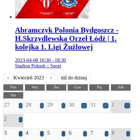
Abramczyk Polonia Bydgoszcz -
H.Skrzydlewska Orzeł Łódź | 1.
kolejka 1. Ligi Żużlowej
2023-04-08 16:30 - 18:30
Stadion Polonii :: Sport
‹
Kwiecień 2023
›
idź do dzisiaj
Pon
Wto
Śro
Czw
Pią
Sob
Nie
27
28
29
30
31
1
3
6
7
10
12
20
2
9
3
4
5
6
7
8
3
2
4
5
1
4