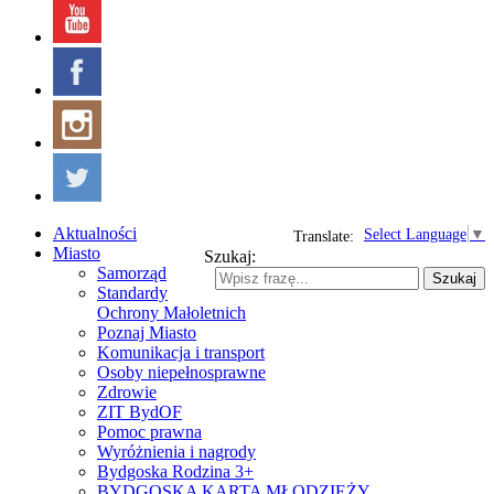
Aktualności
Select Language
▼
Translate:
Miasto
Szukaj:
Samorząd
Szukaj
Standardy
Ochrony Małoletnich
Poznaj Miasto
Komunikacja i transport
Osoby niepełnosprawne
Zdrowie
ZIT BydOF
Pomoc prawna
Wyróżnienia i nagrody
Bydgoska Rodzina 3+
BYDGOSKA KARTA MŁODZIEŻY