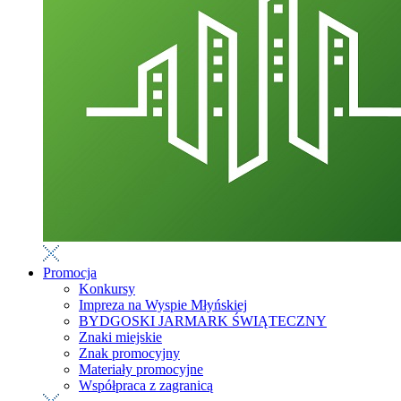
Promocja
Konkursy
Impreza na Wyspie Młyńskiej
BYDGOSKI JARMARK ŚWIĄTECZNY
Znaki miejskie
Znak promocyjny
Materiały promocyjne
Współpraca z zagranicą