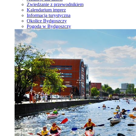
Zwiedzanie z przewodnikiem
Kalendarium imprez
Informacja turystyczna
Okolice Bydgoszczy
Pogoda w Bydgoszczy