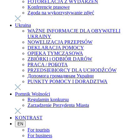
FOTORELACJA Z WYDARZEŃ
Konferencje prasowe
Zgoda na wykorzystywanie zdjęć
Ukraina
WAŻNE INFORMACJE DLA OBYWATELI
UKRAINY
NOWELIZACJA PRZEPISÓW
DEKLARACJA POMOCY
OPIEKA TYMCZASOWA
ZBIÓRKI i ODBIÓR DARÓW
PRACA / РОБОТА
PRZEDSIĘBIORCY DLA UCHODŹCÓW
Допомога громадянам України
PUNKTY POMOCY I DORADZTWA
Pomnik Wolności
Regulamin konkursu
Zarządzenie Prezydenta Miasta
KONTRAST
EN
For tourists
For business