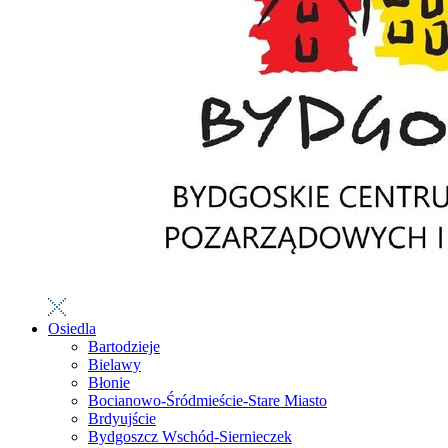
Osiedla
Bartodzieje
Bielawy
Błonie
Bocianowo-Śródmieście-Stare Miasto
Brdyujście
Bydgoszcz Wschód-Siernieczek