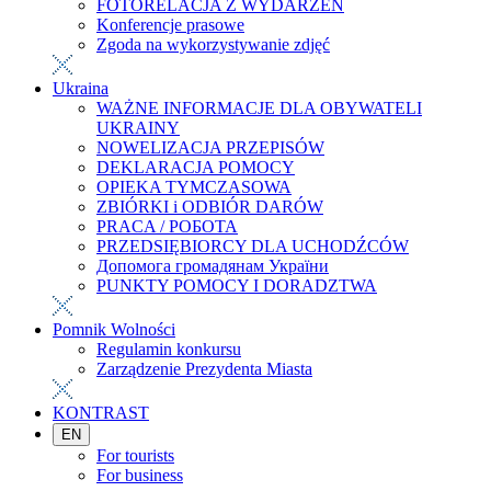
FOTORELACJA Z WYDARZEŃ
Konferencje prasowe
Zgoda na wykorzystywanie zdjęć
Ukraina
WAŻNE INFORMACJE DLA OBYWATELI
UKRAINY
NOWELIZACJA PRZEPISÓW
DEKLARACJA POMOCY
OPIEKA TYMCZASOWA
ZBIÓRKI i ODBIÓR DARÓW
PRACA / РОБОТА
PRZEDSIĘBIORCY DLA UCHODŹCÓW
Допомога громадянам України
PUNKTY POMOCY I DORADZTWA
Pomnik Wolności
Regulamin konkursu
Zarządzenie Prezydenta Miasta
KONTRAST
EN
For tourists
For business