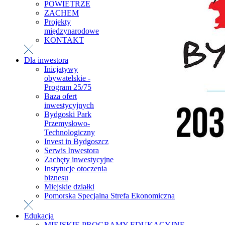
POWIETRZE
ZACHEM
Projekty
międzynarodowe
KONTAKT
Dla inwestora
Inicjatywy
obywatelskie -
Program 25/75
Baza ofert
inwestycyjnych
Bydgoski Park
Przemysłowo-
Technologiczny
Invest in Bydgoszcz
Serwis Inwestora
Zachęty inwestycyjne
Instytucje otoczenia
biznesu
Miejskie działki
Pomorska Specjalna Strefa Ekonomiczna
Edukacja
MIEJSKIE PROGRAMY EDUKACYJNE