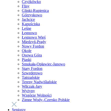
Czyżkówko
Flisy
Glinki-Rupienica
Górzyskowo
Jachcice
Kapuściska
Leśne
Łęgnowo
Łęgnowo Wieś
Miedzyń-Prądy
Nowy Fordon
Okole
Osowa Góra
Piaski
Smukała-Opławiec-Janowo
Stary Fordon
Szwederowo
Tatrzańskie
Tereny Nadwiślańskie
Wilczak-Jary
Wyżyny
Wzgórze Wolności
Zimne Wody–Czersko Polskie
Seniorzy