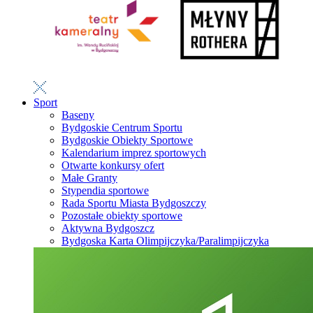
Sport
Baseny
Bydgoskie Centrum Sportu
Bydgoskie Obiekty Sportowe
Kalendarium imprez sportowych
Otwarte konkursy ofert
Małe Granty
Stypendia sportowe
Rada Sportu Miasta Bydgoszczy
Pozostałe obiekty sportowe
Aktywna Bydgoszcz
Bydgoska Karta Olimpijczyka/Paralimpijczyka