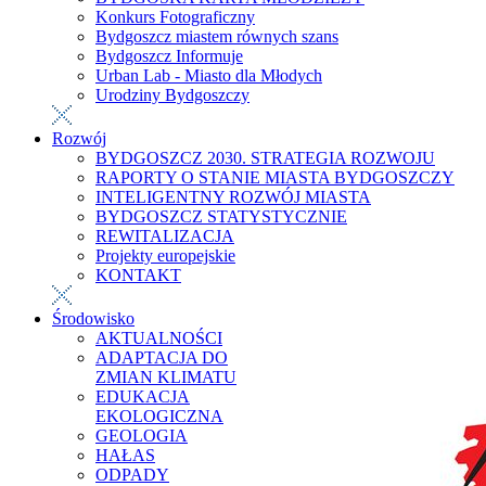
Konkurs Fotograficzny
Bydgoszcz miastem równych szans
Bydgoszcz Informuje
Urban Lab - Miasto dla Młodych
Urodziny Bydgoszczy
Rozwój
BYDGOSZCZ 2030. STRATEGIA ROZWOJU
RAPORTY O STANIE MIASTA BYDGOSZCZY
INTELIGENTNY ROZWÓJ MIASTA
BYDGOSZCZ STATYSTYCZNIE
REWITALIZACJA
Projekty europejskie
KONTAKT
Środowisko
AKTUALNOŚCI
ADAPTACJA DO
ZMIAN KLIMATU
EDUKACJA
EKOLOGICZNA
GEOLOGIA
HAŁAS
ODPADY