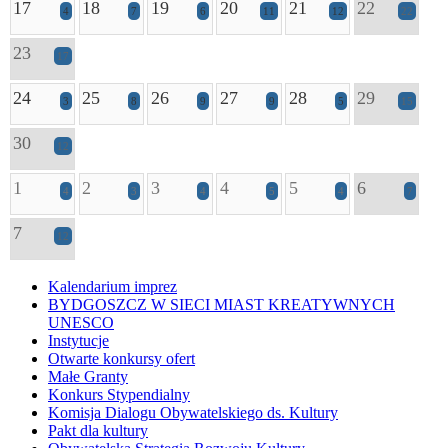
17
18
19
20
21
22
4
7
6
11
12
22
23
17
24
25
26
27
28
29
3
8
9
9
5
15
30
12
1
2
3
4
5
6
4
3
4
5
4
7
7
12
Kalendarium imprez
BYDGOSZCZ W SIECI MIAST KREATYWNYCH
UNESCO
Instytucje
Otwarte konkursy ofert
Małe Granty
Konkurs Stypendialny
Komisja Dialogu Obywatelskiego ds. Kultury
Pakt dla kultury