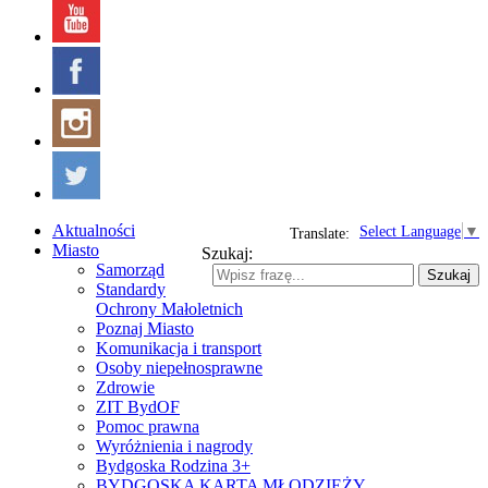
Aktualności
Select Language
▼
Translate:
Miasto
Szukaj:
Samorząd
Szukaj
Standardy
Ochrony Małoletnich
Poznaj Miasto
Komunikacja i transport
Osoby niepełnosprawne
Zdrowie
ZIT BydOF
Pomoc prawna
Wyróżnienia i nagrody
Bydgoska Rodzina 3+
BYDGOSKA KARTA MŁODZIEŻY