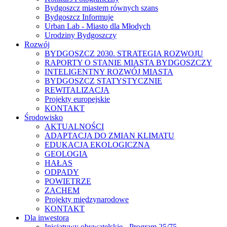
Bydgoszcz miastem równych szans
Bydgoszcz Informuje
Urban Lab - Miasto dla Młodych
Urodziny Bydgoszczy
Rozwój
BYDGOSZCZ 2030. STRATEGIA ROZWOJU
RAPORTY O STANIE MIASTA BYDGOSZCZY
INTELIGENTNY ROZWÓJ MIASTA
BYDGOSZCZ STATYSTYCZNIE
REWITALIZACJA
Projekty europejskie
KONTAKT
Środowisko
AKTUALNOŚCI
ADAPTACJA DO ZMIAN KLIMATU
EDUKACJA EKOLOGICZNA
GEOLOGIA
HAŁAS
ODPADY
POWIETRZE
ZACHEM
Projekty międzynarodowe
KONTAKT
Dla inwestora
Inicjatywy obywatelskie - Program 25/75