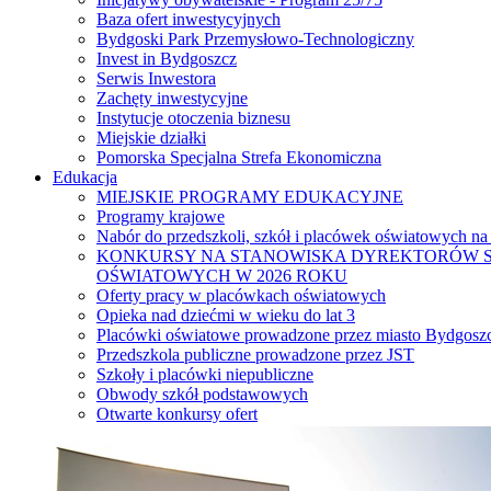
Baza ofert inwestycyjnych
Bydgoski Park Przemysłowo-Technologiczny
Invest in Bydgoszcz
Serwis Inwestora
Zachęty inwestycyjne
Instytucje otoczenia biznesu
Miejskie działki
Pomorska Specjalna Strefa Ekonomiczna
Edukacja
MIEJSKIE PROGRAMY EDUKACYJNE
Programy krajowe
Nabór do przedszkoli, szkół i placówek oświatowych na
KONKURSY NA STANOWISKA DYREKTORÓW S
OŚWIATOWYCH W 2026 ROKU
Oferty pracy w placówkach oświatowych
Opieka nad dziećmi w wieku do lat 3
Placówki oświatowe prowadzone przez miasto Bydgosz
Przedszkola publiczne prowadzone przez JST
Szkoły i placówki niepubliczne
Obwody szkół podstawowych
Otwarte konkursy ofert