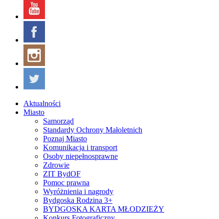
Aktualności
Miasto
Samorząd
Standardy Ochrony Małoletnich
Poznaj Miasto
Komunikacja i transport
Osoby niepełnosprawne
Zdrowie
ZIT BydOF
Pomoc prawna
Wyróżnienia i nagrody
Bydgoska Rodzina 3+
BYDGOSKA KARTA MŁODZIEŻY
Konkurs Fotograficzny