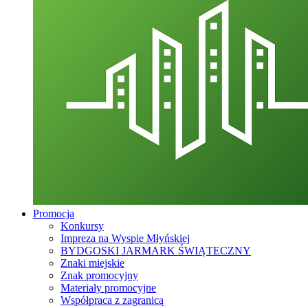
Promocja
Konkursy
Impreza na Wyspie Młyńskiej
BYDGOSKI JARMARK ŚWIĄTECZNY
Znaki miejskie
Znak promocyjny
Materiały promocyjne
Współpraca z zagranicą