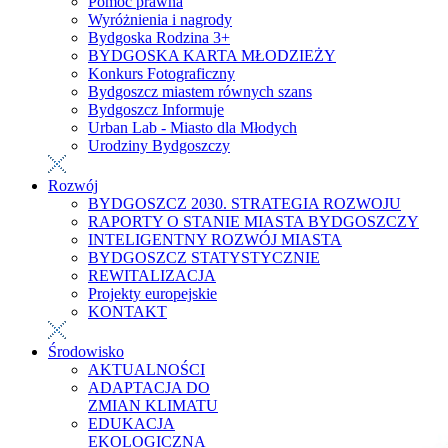
Pomoc prawna
Wyróżnienia i nagrody
Bydgoska Rodzina 3+
BYDGOSKA KARTA MŁODZIEŻY
Konkurs Fotograficzny
Bydgoszcz miastem równych szans
Bydgoszcz Informuje
Urban Lab - Miasto dla Młodych
Urodziny Bydgoszczy
Rozwój
BYDGOSZCZ 2030. STRATEGIA ROZWOJU
RAPORTY O STANIE MIASTA BYDGOSZCZY
INTELIGENTNY ROZWÓJ MIASTA
BYDGOSZCZ STATYSTYCZNIE
REWITALIZACJA
Projekty europejskie
KONTAKT
Środowisko
AKTUALNOŚCI
ADAPTACJA DO
ZMIAN KLIMATU
EDUKACJA
EKOLOGICZNA