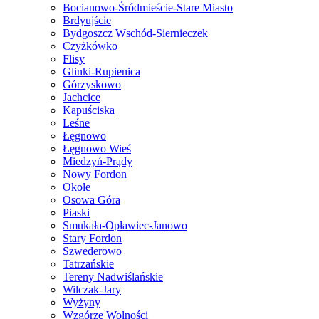
Bocianowo-Śródmieście-Stare Miasto
Brdyujście
Bydgoszcz Wschód-Siernieczek
Czyżkówko
Flisy
Glinki-Rupienica
Górzyskowo
Jachcice
Kapuściska
Leśne
Łęgnowo
Łęgnowo Wieś
Miedzyń-Prądy
Nowy Fordon
Okole
Osowa Góra
Piaski
Smukała-Opławiec-Janowo
Stary Fordon
Szwederowo
Tatrzańskie
Tereny Nadwiślańskie
Wilczak-Jary
Wyżyny
Wzgórze Wolności