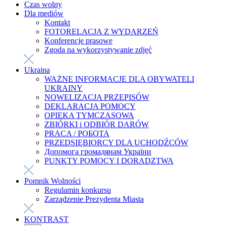
Czas wolny
Dla mediów
Kontakt
FOTORELACJA Z WYDARZEŃ
Konferencje prasowe
Zgoda na wykorzystywanie zdjęć
Ukraina
WAŻNE INFORMACJE DLA OBYWATELI
UKRAINY
NOWELIZACJA PRZEPISÓW
DEKLARACJA POMOCY
OPIEKA TYMCZASOWA
ZBIÓRKI i ODBIÓR DARÓW
PRACA / РОБОТА
PRZEDSIĘBIORCY DLA UCHODŹCÓW
Допомога громадянам України
PUNKTY POMOCY I DORADZTWA
Pomnik Wolności
Regulamin konkursu
Zarządzenie Prezydenta Miasta
KONTRAST