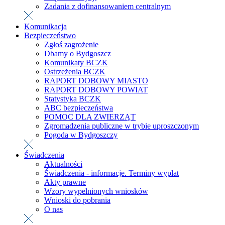
Zadania z dofinansowaniem centralnym
Komunikacja
Bezpieczeństwo
Zgłoś zagrożenie
Dbamy o Bydgoszcz
Komunikaty BCZK
Ostrzeżenia BCZK
RAPORT DOBOWY MIASTO
RAPORT DOBOWY POWIAT
Statystyka BCZK
ABC bezpieczeństwa
POMOC DLA ZWIERZĄT
Zgromadzenia publiczne w trybie uproszczonym
Pogoda w Bydgoszczy
Świadczenia
Aktualności
Świadczenia - informacje. Terminy wypłat
Akty prawne
Wzory wypełnionych wniosków
Wnioski do pobrania
O nas