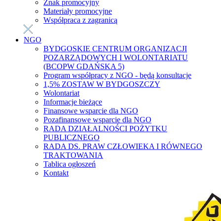
Znak promocyjny
Materiały promocyjne
Współpraca z zagranicą
NGO
BYDGOSKIE CENTRUM ORGANIZACJI
POZARZĄDOWYCH I WOLONTARIATU
(BCOPW GDAŃSKA 5)
Program współpracy z NGO - będą konsultacje
1,5% ZOSTAW W BYDGOSZCZY
Wolontariat
Informacje bieżące
Finansowe wsparcie dla NGO
Pozafinansowe wsparcie dla NGO
RADA DZIAŁALNOŚCI POŻYTKU
PUBLICZNEGO
RADA DS. PRAW CZŁOWIEKA I RÓWNEGO
TRAKTOWANIA
Tablica ogłoszeń
Kontakt