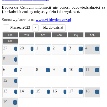
______________________
Bydgoskie Centrum Informacji nie ponosi odpowiedzialności za
jakiekolwiek zmiany miejsc, godzin i dat wydarzeń.
Strona wydarzenia na
www.visitbydgoszcz.pl
‹
Marzec 2023
›
idź do dzisiaj
Pon
Wto
Śro
Czw
Pią
Sob
Nie
27
28
1
2
3
4
1
5
7
7
14
14
5
8
6
7
8
9
10
11
3
10
8
11
15
12
9
13
14
15
16
17
18
3
1
8
7
16
21
19
18