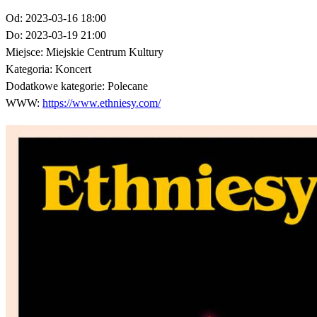
Od:
2023-03-16 18:00
Do:
2023-03-19 21:00
Miejsce:
Miejskie Centrum Kultury
Kategoria:
Koncert
Dodatkowe kategorie:
Polecane
WWW:
https://www.ethniesy.com/