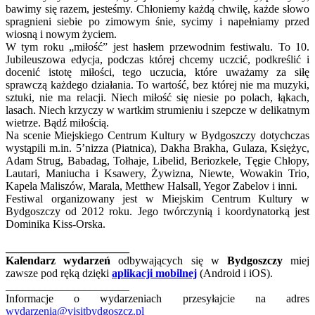
bawimy się razem, jesteśmy. Chłoniemy każdą chwilę, każde słowo
spragnieni siebie po zimowym śnie, sycimy i napełniamy przed
wiosną i nowym życiem.
W tym roku „miłość” jest hasłem przewodnim festiwalu. To 10.
Jubileuszowa edycja, podczas której chcemy uczcić, podkreślić i
docenić istotę miłości, tego uczucia, które uważamy za siłę
sprawczą każdego działania. To wartość, bez której nie ma muzyki,
sztuki, nie ma relacji. Niech miłość się niesie po polach, łąkach,
lasach. Niech krzyczy w wartkim strumieniu i szepcze w delikatnym
wietrze. Bądź miłością.
Na scenie Miejskiego Centrum Kultury w Bydgoszczy dotychczas
wystąpili m.in. 5’nizza (Piatnica), Dakha Brakha, Gulaza, Księżyc,
Adam Strug, Babadag, Tołhaje, Libelid, Beriozkele, Tęgie Chłopy,
Lautari, Maniucha i Ksawery, Żywizna, Niewte, Wowakin Trio,
Kapela Maliszów, Marala, Metthew Halsall, Yegor Zabelov i inni.
Festiwal organizowany jest w Miejskim Centrum Kultury w
Bydgoszczy od 2012 roku. Jego twórczynią i koordynatorką jest
Dominika Kiss-Orska.
______________________
Kalendarz wydarzeń
odbywających się w
Bydgoszczy
miej
zawsze pod ręką dzięki
aplikacji mobilnej
(Android i iOS).
______________________
Informacje o wydarzeniach przesyłajcie na adres
wydarzenia@visitbydgoszcz.pl