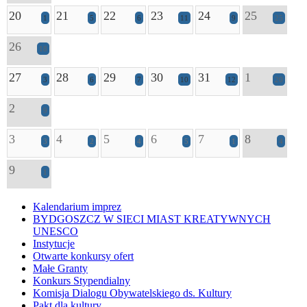
20
21
22
23
24
25
1
5
6
11
9
25
26
18
27
28
29
30
31
1
3
6
7
10
12
20
2
9
3
4
5
6
7
8
3
2
4
5
1
4
9
1
Kalendarium imprez
BYDGOSZCZ W SIECI MIAST KREATYWNYCH
UNESCO
Instytucje
Otwarte konkursy ofert
Małe Granty
Konkurs Stypendialny
Komisja Dialogu Obywatelskiego ds. Kultury
Pakt dla kultury