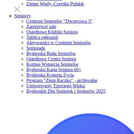
Zimne Wody–Czersko Polskie
Seniorzy
Centrum Seniorów "Dworcowa 3"
Zarezerwuj salę
Osiedlowe Klubiki Seniora
Tablica ogłoszeń
Aktywności w Centrum Seniorów
Seniorada
Bydgoska Rada Seniorów
Osiedlowe Centra Seniora
Korpus Wsparcia Seniorów
Bydgoska Karta Seniora 60+
Bydgoska Koperta Życia
Program "Złota Rączka" - archiwalne
Uniwersytety Trzeciego Wieku
Bydgoskie Dni Seniorek i Seniorów 2025