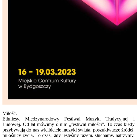
Miłość.
Ethniesy. Międzynarodowy Festiwal Muzyki Tradycyjnej i
Ludowej. Od lat mówimy o nim „festiwal miłości”. To czas kiedy
przybywają do nas wielbiciele muzyki świata, poszukiwacze źródeł,
miłośnicy życia. To czas, gdy jesteśmy razem, słuchamy, patrzymy,