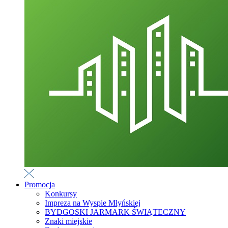
Promocja
Konkursy
Impreza na Wyspie Młyńskiej
BYDGOSKI JARMARK ŚWIĄTECZNY
Znaki miejskie