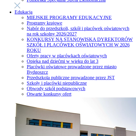
Edukacja
MIEJSKIE PROGRAMY EDUKACYJNE
Programy krajowe
Nabór do przedszkoli, szkół i placówek oświatowych
na rok szkolny 2026/2027
KONKURSY NA STANOWISKA DYREKTORÓW
SZKÓŁ I PLACÓWEK OŚWIATOWYCH W 2026
ROKU
Oferty pracy w placówkach oświatowych
Opieka nad dziećmi w wieku do lat 3
Placówki oświatowe prowadzone przez miasto
Bydgoszcz
Przedszkola publiczne prowadzone przez JST
Szkoły i placówki niepubliczne
Obwody szkół podstawowych
Otwarte konkursy ofert