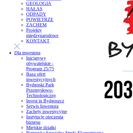
GEOLOGIA
HAŁAS
ODPADY
POWIETRZE
ZACHEM
Projekty
międzynarodowe
KONTAKT
Dla inwestora
Inicjatywy
obywatelskie -
Program 25/75
Baza ofert
inwestycyjnych
Bydgoski Park
Przemysłowo-
Technologiczny
Invest in Bydgoszcz
Serwis Inwestora
Zachęty inwestycyjne
Instytucje otoczenia
biznesu
Miejskie działki
Pomorska Specjalna Strefa Ekonomiczna