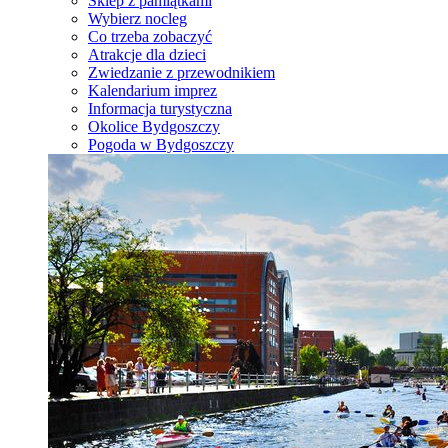
Sklep z pamiątkami
Wybierz nocleg
Co trzeba zobaczyć
Atrakcje dla dzieci
Zwiedzanie z przewodnikiem
Kalendarium imprez
Informacja turystyczna
Okolice Bydgoszczy
Pogoda w Bydgoszczy