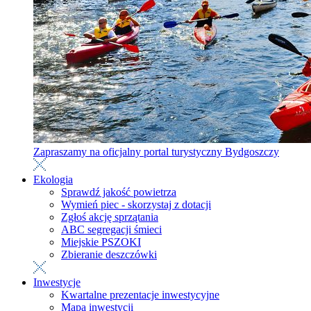
Zapraszamy na oficjalny portal turystyczny Bydgoszczy
Ekologia
Sprawdź jakość powietrza
Wymień piec - skorzystaj z dotacji
Zgłoś akcję sprzątania
ABC segregacji śmieci
Miejskie PSZOKI
Zbieranie deszczówki
Inwestycje
Kwartalne prezentacje inwestycyjne
Mapa inwestycji