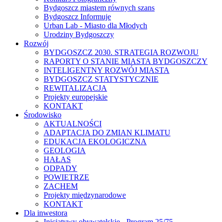
Bydgoszcz miastem równych szans
Bydgoszcz Informuje
Urban Lab - Miasto dla Młodych
Urodziny Bydgoszczy
Rozwój
BYDGOSZCZ 2030. STRATEGIA ROZWOJU
RAPORTY O STANIE MIASTA BYDGOSZCZY
INTELIGENTNY ROZWÓJ MIASTA
BYDGOSZCZ STATYSTYCZNIE
REWITALIZACJA
Projekty europejskie
KONTAKT
Środowisko
AKTUALNOŚCI
ADAPTACJA DO ZMIAN KLIMATU
EDUKACJA EKOLOGICZNA
GEOLOGIA
HAŁAS
ODPADY
POWIETRZE
ZACHEM
Projekty międzynarodowe
KONTAKT
Dla inwestora
Inicjatywy obywatelskie - Program 25/75