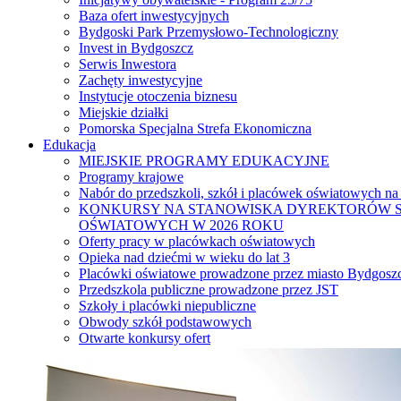
Baza ofert inwestycyjnych
Bydgoski Park Przemysłowo-Technologiczny
Invest in Bydgoszcz
Serwis Inwestora
Zachęty inwestycyjne
Instytucje otoczenia biznesu
Miejskie działki
Pomorska Specjalna Strefa Ekonomiczna
Edukacja
MIEJSKIE PROGRAMY EDUKACYJNE
Programy krajowe
Nabór do przedszkoli, szkół i placówek oświatowych na
KONKURSY NA STANOWISKA DYREKTORÓW S
OŚWIATOWYCH W 2026 ROKU
Oferty pracy w placówkach oświatowych
Opieka nad dziećmi w wieku do lat 3
Placówki oświatowe prowadzone przez miasto Bydgosz
Przedszkola publiczne prowadzone przez JST
Szkoły i placówki niepubliczne
Obwody szkół podstawowych
Otwarte konkursy ofert