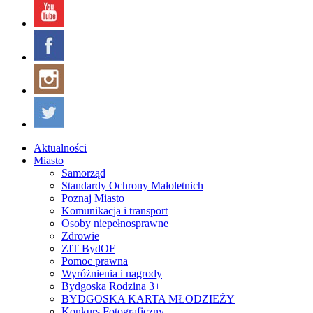
Aktualności
Miasto
Samorząd
Standardy Ochrony Małoletnich
Poznaj Miasto
Komunikacja i transport
Osoby niepełnosprawne
Zdrowie
ZIT BydOF
Pomoc prawna
Wyróżnienia i nagrody
Bydgoska Rodzina 3+
BYDGOSKA KARTA MŁODZIEŻY
Konkurs Fotograficzny