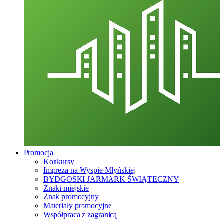
Promocja
Konkursy
Impreza na Wyspie Młyńskiej
BYDGOSKI JARMARK ŚWIĄTECZNY
Znaki miejskie
Znak promocyjny
Materiały promocyjne
Współpraca z zagranicą