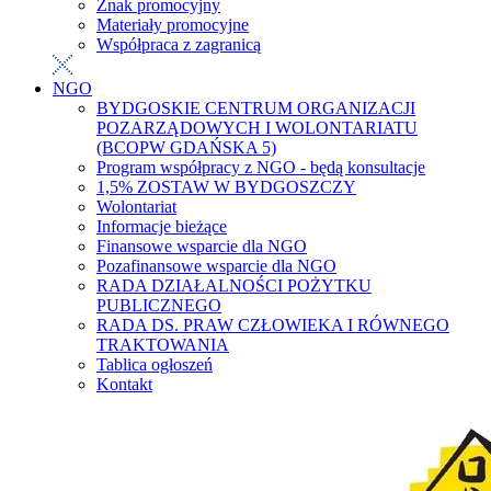
Znak promocyjny
Materiały promocyjne
Współpraca z zagranicą
NGO
BYDGOSKIE CENTRUM ORGANIZACJI
POZARZĄDOWYCH I WOLONTARIATU
(BCOPW GDAŃSKA 5)
Program współpracy z NGO - będą konsultacje
1,5% ZOSTAW W BYDGOSZCZY
Wolontariat
Informacje bieżące
Finansowe wsparcie dla NGO
Pozafinansowe wsparcie dla NGO
RADA DZIAŁALNOŚCI POŻYTKU
PUBLICZNEGO
RADA DS. PRAW CZŁOWIEKA I RÓWNEGO
TRAKTOWANIA
Tablica ogłoszeń
Kontakt