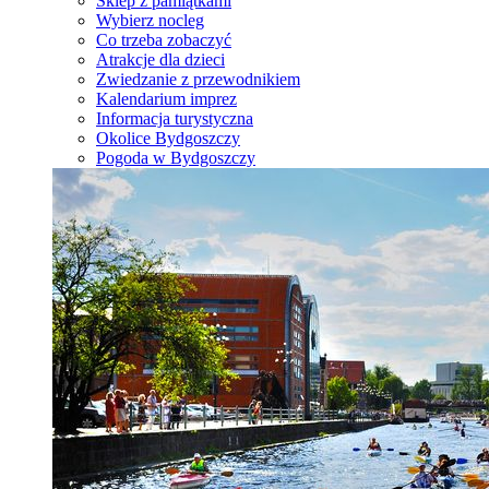
Sklep z pamiątkami
Wybierz nocleg
Co trzeba zobaczyć
Atrakcje dla dzieci
Zwiedzanie z przewodnikiem
Kalendarium imprez
Informacja turystyczna
Okolice Bydgoszczy
Pogoda w Bydgoszczy