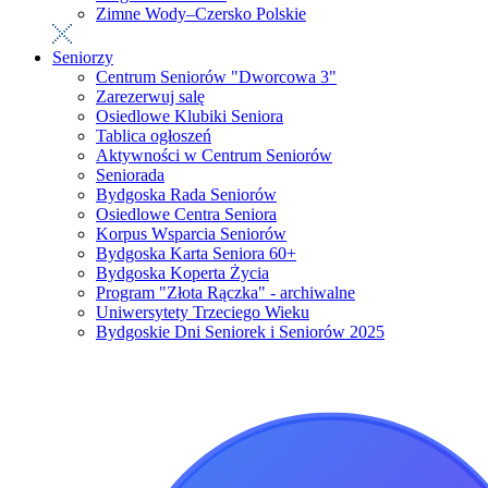
Zimne Wody–Czersko Polskie
Seniorzy
Centrum Seniorów "Dworcowa 3"
Zarezerwuj salę
Osiedlowe Klubiki Seniora
Tablica ogłoszeń
Aktywności w Centrum Seniorów
Seniorada
Bydgoska Rada Seniorów
Osiedlowe Centra Seniora
Korpus Wsparcia Seniorów
Bydgoska Karta Seniora 60+
Bydgoska Koperta Życia
Program "Złota Rączka" - archiwalne
Uniwersytety Trzeciego Wieku
Bydgoskie Dni Seniorek i Seniorów 2025