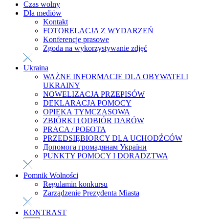
Czas wolny
Dla mediów
Kontakt
FOTORELACJA Z WYDARZEŃ
Konferencje prasowe
Zgoda na wykorzystywanie zdjęć
Ukraina
WAŻNE INFORMACJE DLA OBYWATELI
UKRAINY
NOWELIZACJA PRZEPISÓW
DEKLARACJA POMOCY
OPIEKA TYMCZASOWA
ZBIÓRKI i ODBIÓR DARÓW
PRACA / РОБОТА
PRZEDSIĘBIORCY DLA UCHODŹCÓW
Допомога громадянам України
PUNKTY POMOCY I DORADZTWA
Pomnik Wolności
Regulamin konkursu
Zarządzenie Prezydenta Miasta
KONTRAST