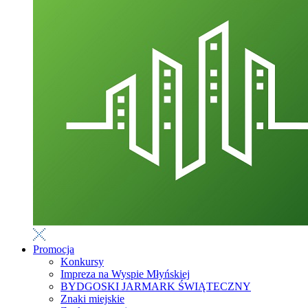
Promocja
Konkursy
Impreza na Wyspie Młyńskiej
BYDGOSKI JARMARK ŚWIĄTECZNY
Znaki miejskie