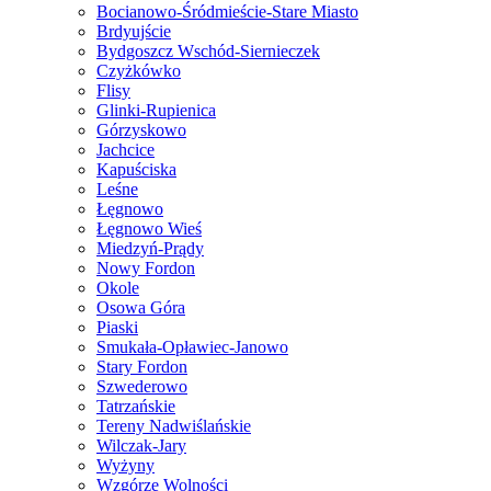
Bocianowo-Śródmieście-Stare Miasto
Brdyujście
Bydgoszcz Wschód-Siernieczek
Czyżkówko
Flisy
Glinki-Rupienica
Górzyskowo
Jachcice
Kapuściska
Leśne
Łęgnowo
Łęgnowo Wieś
Miedzyń-Prądy
Nowy Fordon
Okole
Osowa Góra
Piaski
Smukała-Opławiec-Janowo
Stary Fordon
Szwederowo
Tatrzańskie
Tereny Nadwiślańskie
Wilczak-Jary
Wyżyny
Wzgórze Wolności