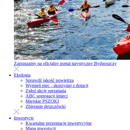
Zapraszamy na oficjalny portal turystyczny Bydgoszczy
Ekologia
Sprawdź jakość powietrza
Wymień piec - skorzystaj z dotacji
Zgłoś akcję sprzątania
ABC segregacji śmieci
Miejskie PSZOKI
Zbieranie deszczówki
Inwestycje
Kwartalne prezentacje inwestycyjne
Mapa inwestycji