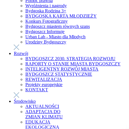
Pomoc prawna
Wyróżnienia i nagrody
Bydgoska Rodzina 3+
BYDGOSKA KARTA MŁODZIEŻY
Konkurs Fotograficzny
Bydgoszcz miastem równych szans
Bydgoszcz Informuje
Urban Lab - Miasto dla Młodych
Urodziny Bydgoszczy
Rozwój
BYDGOSZCZ 2030. STRATEGIA ROZWOJU
RAPORTY O STANIE MIASTA BYDGOSZCZY
INTELIGENTNY ROZWÓJ MIASTA
BYDGOSZCZ STATYSTYCZNIE
REWITALIZACJA
Projekty europejskie
KONTAKT
Środowisko
AKTUALNOŚCI
ADAPTACJA DO
ZMIAN KLIMATU
EDUKACJA
EKOLOGICZNA