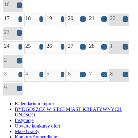
16
16
17
18
19
20
21
22
2
7
5
11
10
17
23
11
24
25
26
27
28
1
2
6
6
10
11
14
2
12
3
4
5
6
7
8
2
8
8
14
16
31
9
16
Kalendarium imprez
BYDGOSZCZ W SIECI MIAST KREATYWNYCH
UNESCO
Instytucje
Otwarte konkursy ofert
Małe Granty
Konkurs Stypendialny