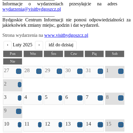
Informacje o wydarzeniach przesyłajcie na adres
wydarzenia@visitbydgoszcz.pl
______________________
Bydgoskie Centrum Informacji nie ponosi odpowiedzialności za
jakiekolwiek zmiany miejsc, godzin i dat wydarzeń.
Strona wydarzenia na
www.visitbydgoszcz.pl
‹
Luty 2025
›
idź do dzisiaj
Pon
Wto
Śro
Czw
Pią
Sob
Nie
27
28
29
30
31
1
10
10
14
14
19
12
2
5
3
4
5
6
7
8
3
5
4
10
11
19
9
10
10
11
12
13
14
15
2
5
4
18
21
28