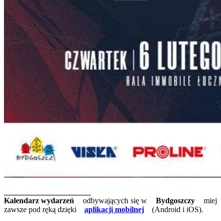
______________________
Kalendarz wydarzeń
odbywających się w
Bydgoszczy
miej
zawsze pod ręką dzięki
aplikacji mobilnej
(Android i iOS).
______________________