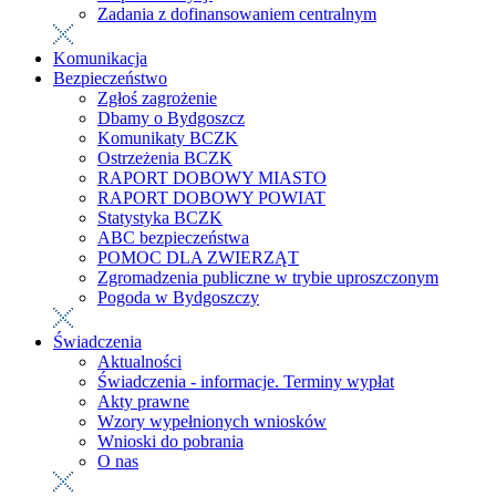
Zadania z dofinansowaniem centralnym
Komunikacja
Bezpieczeństwo
Zgłoś zagrożenie
Dbamy o Bydgoszcz
Komunikaty BCZK
Ostrzeżenia BCZK
RAPORT DOBOWY MIASTO
RAPORT DOBOWY POWIAT
Statystyka BCZK
ABC bezpieczeństwa
POMOC DLA ZWIERZĄT
Zgromadzenia publiczne w trybie uproszczonym
Pogoda w Bydgoszczy
Świadczenia
Aktualności
Świadczenia - informacje. Terminy wypłat
Akty prawne
Wzory wypełnionych wniosków
Wnioski do pobrania
O nas