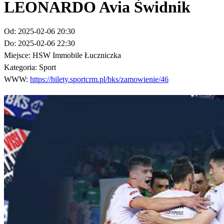
LEONARDO Avia Świdnik
Od:
2025-02-06 20:30
Do:
2025-02-06 22:30
Miejsce:
HSW Immobile Łuczniczka
Kategoria:
Sport
WWW:
https://bilety.sportcrm.pl/bks/zamowienie/46