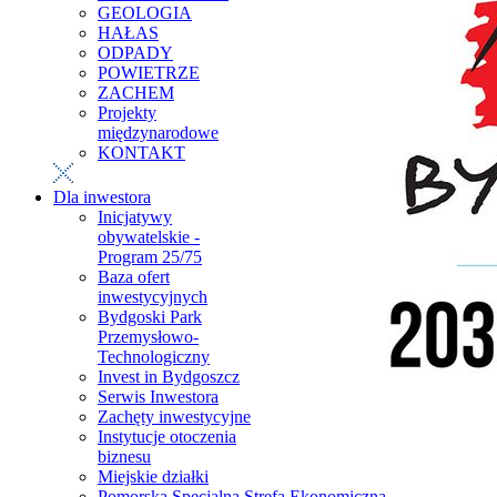
GEOLOGIA
HAŁAS
ODPADY
POWIETRZE
ZACHEM
Projekty
międzynarodowe
KONTAKT
Dla inwestora
Inicjatywy
obywatelskie -
Program 25/75
Baza ofert
inwestycyjnych
Bydgoski Park
Przemysłowo-
Technologiczny
Invest in Bydgoszcz
Serwis Inwestora
Zachęty inwestycyjne
Instytucje otoczenia
biznesu
Miejskie działki
Pomorska Specjalna Strefa Ekonomiczna