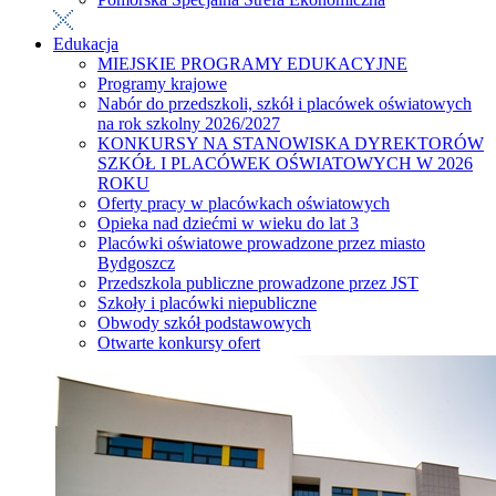
Edukacja
MIEJSKIE PROGRAMY EDUKACYJNE
Programy krajowe
Nabór do przedszkoli, szkół i placówek oświatowych
na rok szkolny 2026/2027
KONKURSY NA STANOWISKA DYREKTORÓW
SZKÓŁ I PLACÓWEK OŚWIATOWYCH W 2026
ROKU
Oferty pracy w placówkach oświatowych
Opieka nad dziećmi w wieku do lat 3
Placówki oświatowe prowadzone przez miasto
Bydgoszcz
Przedszkola publiczne prowadzone przez JST
Szkoły i placówki niepubliczne
Obwody szkół podstawowych
Otwarte konkursy ofert