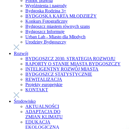
Pomoc prawna
Wyróżnienia i nagrody
Bydgoska Rodzina 3+
BYDGOSKA KARTA MŁODZIEŻY
Konkurs Fotograficzny
Bydgoszcz miastem równych szans
Bydgoszcz Informuje
Urban Lab - Miasto dla Młodych
Urodziny Bydgoszczy
Rozwój
BYDGOSZCZ 2030. STRATEGIA ROZWOJU
RAPORTY O STANIE MIASTA BYDGOSZCZY
INTELIGENTNY ROZWÓJ MIASTA
BYDGOSZCZ STATYSTYCZNIE
REWITALIZACJA
Projekty europejskie
KONTAKT
Środowisko
AKTUALNOŚCI
ADAPTACJA DO
ZMIAN KLIMATU
EDUKACJA
EKOLOGICZNA