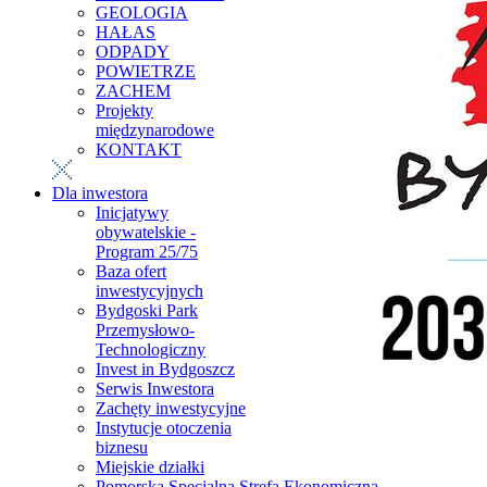
GEOLOGIA
HAŁAS
ODPADY
POWIETRZE
ZACHEM
Projekty
międzynarodowe
KONTAKT
Dla inwestora
Inicjatywy
obywatelskie -
Program 25/75
Baza ofert
inwestycyjnych
Bydgoski Park
Przemysłowo-
Technologiczny
Invest in Bydgoszcz
Serwis Inwestora
Zachęty inwestycyjne
Instytucje otoczenia
biznesu
Miejskie działki
Pomorska Specjalna Strefa Ekonomiczna