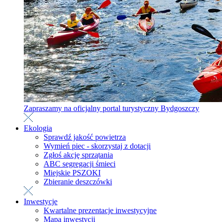
Zapraszamy na oficjalny portal turystyczny Bydgoszczy
Ekologia
Sprawdź jakość powietrza
Wymień piec - skorzystaj z dotacji
Zgłoś akcję sprzątania
ABC segregacji śmieci
Miejskie PSZOKI
Zbieranie deszczówki
Inwestycje
Kwartalne prezentacje inwestycyjne
Mapa inwestycji