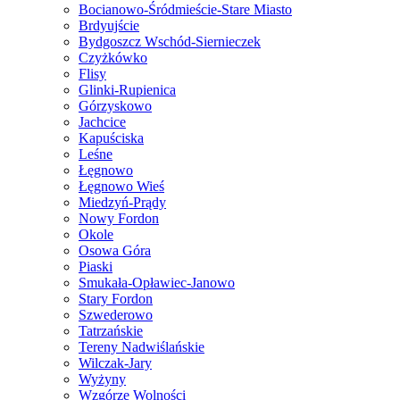
Bocianowo-Śródmieście-Stare Miasto
Brdyujście
Bydgoszcz Wschód-Siernieczek
Czyżkówko
Flisy
Glinki-Rupienica
Górzyskowo
Jachcice
Kapuściska
Leśne
Łęgnowo
Łęgnowo Wieś
Miedzyń-Prądy
Nowy Fordon
Okole
Osowa Góra
Piaski
Smukała-Opławiec-Janowo
Stary Fordon
Szwederowo
Tatrzańskie
Tereny Nadwiślańskie
Wilczak-Jary
Wyżyny
Wzgórze Wolności