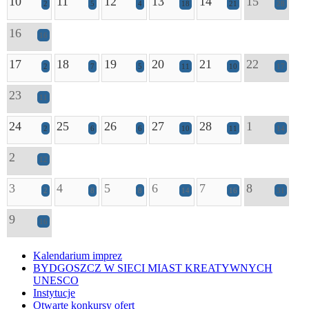
10
11
12
13
14
15
2
5
4
18
21
28
16
16
17
18
19
20
21
22
2
7
5
11
10
17
23
11
24
25
26
27
28
1
2
6
6
10
11
14
2
12
3
4
5
6
7
8
2
8
8
14
16
31
9
16
Kalendarium imprez
BYDGOSZCZ W SIECI MIAST KREATYWNYCH
UNESCO
Instytucje
Otwarte konkursy ofert