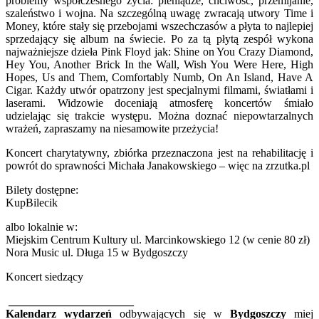
problemy współczesnego życia: pieniądze, chciwość, przemijanie,
szaleństwo i wojna. Na szczególną uwagę zwracają utwory Time i
Money, które stały się przebojami wszechczasów a płyta to najlepiej
sprzedający się album na świecie. Po za tą płytą zespół wykona
najważniejsze dzieła Pink Floyd jak: Shine on You Crazy Diamond,
Hey You, Another Brick In the Wall, Wish You Were Here, High
Hopes, Us and Them, Comfortably Numb, On An Island, Have A
Cigar. Każdy utwór opatrzony jest specjalnymi filmami, światłami i
laserami. Widzowie doceniają atmosferę koncertów śmiało
udzielając się trakcie występu. Można doznać niepowtarzalnych
wrażeń, zapraszamy na niesamowite przeżycia!
Koncert charytatywny, zbiórka przeznaczona jest na rehabilitację i
powrót do sprawności Michała Janakowskiego – więc na zrzutka.pl
Bilety dostępne:
KupBilecik
albo lokalnie w:
Miejskim Centrum Kultury ul. Marcinkowskiego 12 (w cenie 80 zł)
Nora Music ul. Długa 15 w Bydgoszczy
Koncert siedzący
______________________
Kalendarz wydarzeń
odbywających się w
Bydgoszczy
miej