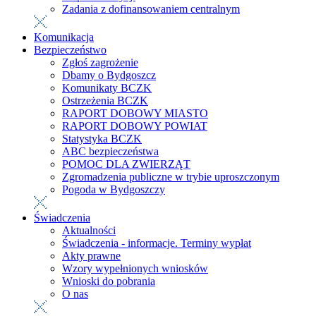
Zadania z dofinansowaniem centralnym
Komunikacja
Bezpieczeństwo
Zgłoś zagrożenie
Dbamy o Bydgoszcz
Komunikaty BCZK
Ostrzeżenia BCZK
RAPORT DOBOWY MIASTO
RAPORT DOBOWY POWIAT
Statystyka BCZK
ABC bezpieczeństwa
POMOC DLA ZWIERZĄT
Zgromadzenia publiczne w trybie uproszczonym
Pogoda w Bydgoszczy
Świadczenia
Aktualności
Świadczenia - informacje. Terminy wypłat
Akty prawne
Wzory wypełnionych wniosków
Wnioski do pobrania
O nas