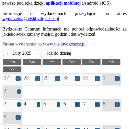
zawsze pod ręką dzięki
aplikacji mobilnej
(Android i iOS).
______________________
Informacje o wydarzeniach przesyłajcie na adres
wydarzenia@visitbydgoszcz.pl
______________________
Bydgoskie Centrum Informacji nie ponosi odpowiedzialności za
jakiekolwiek zmiany miejsc, godzin i dat wydarzeń.
Strona wydarzenia na
www.visitbydgoszcz.pl
‹
Luty 2025
›
idź do dzisiaj
Pon
Wto
Śro
Czw
Pią
Sob
Nie
27
28
29
30
31
1
10
10
14
14
19
12
2
5
3
4
5
6
7
8
3
5
4
10
11
19
9
10