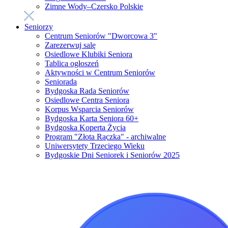
Zimne Wody–Czersko Polskie
Seniorzy
Centrum Seniorów "Dworcowa 3"
Zarezerwuj salę
Osiedlowe Klubiki Seniora
Tablica ogłoszeń
Aktywności w Centrum Seniorów
Seniorada
Bydgoska Rada Seniorów
Osiedlowe Centra Seniora
Korpus Wsparcia Seniorów
Bydgoska Karta Seniora 60+
Bydgoska Koperta Życia
Program "Złota Rączka" - archiwalne
Uniwersytety Trzeciego Wieku
Bydgoskie Dni Seniorek i Seniorów 2025