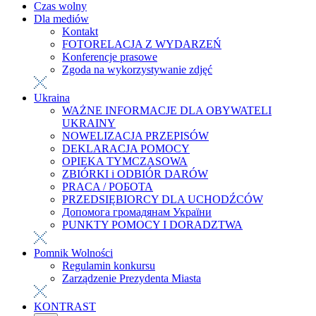
Czas wolny
Dla mediów
Kontakt
FOTORELACJA Z WYDARZEŃ
Konferencje prasowe
Zgoda na wykorzystywanie zdjęć
Ukraina
WAŻNE INFORMACJE DLA OBYWATELI
UKRAINY
NOWELIZACJA PRZEPISÓW
DEKLARACJA POMOCY
OPIEKA TYMCZASOWA
ZBIÓRKI i ODBIÓR DARÓW
PRACA / РОБОТА
PRZEDSIĘBIORCY DLA UCHODŹCÓW
Допомога громадянам України
PUNKTY POMOCY I DORADZTWA
Pomnik Wolności
Regulamin konkursu
Zarządzenie Prezydenta Miasta
KONTRAST