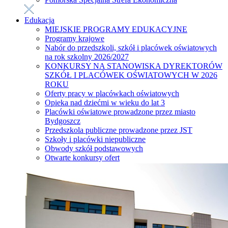
Edukacja
MIEJSKIE PROGRAMY EDUKACYJNE
Programy krajowe
Nabór do przedszkoli, szkół i placówek oświatowych
na rok szkolny 2026/2027
KONKURSY NA STANOWISKA DYREKTORÓW
SZKÓŁ I PLACÓWEK OŚWIATOWYCH W 2026
ROKU
Oferty pracy w placówkach oświatowych
Opieka nad dziećmi w wieku do lat 3
Placówki oświatowe prowadzone przez miasto
Bydgoszcz
Przedszkola publiczne prowadzone przez JST
Szkoły i placówki niepubliczne
Obwody szkół podstawowych
Otwarte konkursy ofert