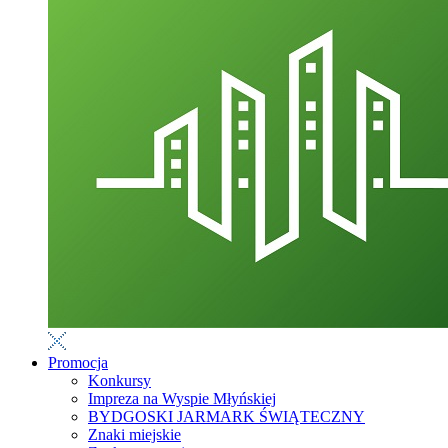
Promocja
Konkursy
Impreza na Wyspie Młyńskiej
BYDGOSKI JARMARK ŚWIĄTECZNY
Znaki miejskie