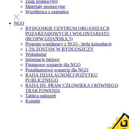
Znak promocyjny
Materiały promocyjne
Współpraca z zagranicą
NGO
BYDGOSKIE CENTRUM ORGANIZACJI
POZARZĄDOWYCH I WOLONTARIATU
(BCOPW GDAŃSKA 5)
Program współpracy z NGO - będą konsultacje
1,5% ZOSTAW W BYDGOSZCZY
Wolontariat
Informacje bieżące
Finansowe wsparcie dla NGO
Pozafinansowe wsparcie dla NGO
RADA DZIAŁALNOŚCI POŻYTKU
PUBLICZNEGO
RADA DS. PRAW CZŁOWIEKA I RÓWNEGO
TRAKTOWANIA
Tablica ogłoszeń
Kontakt