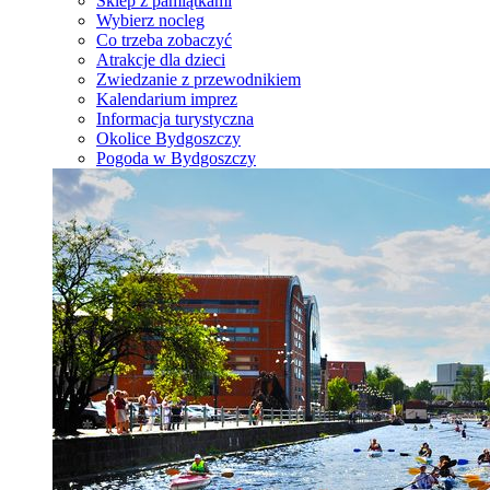
Sklep z pamiątkami
Wybierz nocleg
Co trzeba zobaczyć
Atrakcje dla dzieci
Zwiedzanie z przewodnikiem
Kalendarium imprez
Informacja turystyczna
Okolice Bydgoszczy
Pogoda w Bydgoszczy