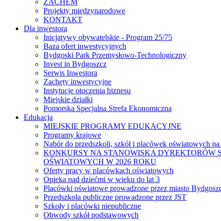
ZACHEM
Projekty międzynarodowe
KONTAKT
Dla inwestora
Inicjatywy obywatelskie - Program 25/75
Baza ofert inwestycyjnych
Bydgoski Park Przemysłowo-Technologiczny
Invest in Bydgoszcz
Serwis Inwestora
Zachęty inwestycyjne
Instytucje otoczenia biznesu
Miejskie działki
Pomorska Specjalna Strefa Ekonomiczna
Edukacja
MIEJSKIE PROGRAMY EDUKACYJNE
Programy krajowe
Nabór do przedszkoli, szkół i placówek oświatowych na
KONKURSY NA STANOWISKA DYREKTORÓW S
OŚWIATOWYCH W 2026 ROKU
Oferty pracy w placówkach oświatowych
Opieka nad dziećmi w wieku do lat 3
Placówki oświatowe prowadzone przez miasto Bydgosz
Przedszkola publiczne prowadzone przez JST
Szkoły i placówki niepubliczne
Obwody szkół podstawowych