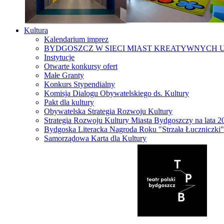
Kultura
Kalendarium imprez
BYDGOSZCZ W SIECI MIAST KREATYWNYCH 
Instytucje
Otwarte konkursy ofert
Małe Granty
Konkurs Stypendialny
Komisja Dialogu Obywatelskiego ds. Kultury
Pakt dla kultury
Obywatelska Strategia Rozwoju Kultury
Strategia Rozwoju Kultury Miasta Bydgoszczy na lata 
Bydgoska Literacka Nagroda Roku "Strzała Łuczniczki"
Samorządowa Karta dla Kultury