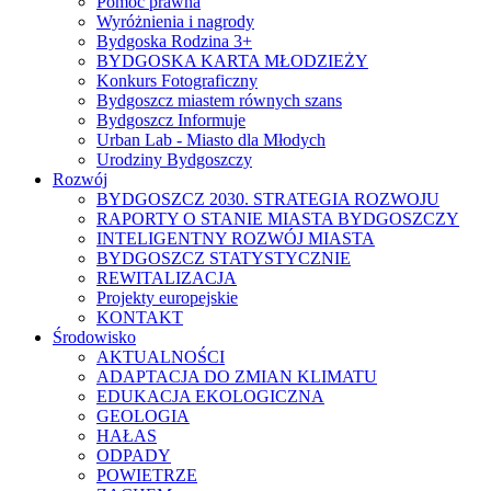
Pomoc prawna
Wyróżnienia i nagrody
Bydgoska Rodzina 3+
BYDGOSKA KARTA MŁODZIEŻY
Konkurs Fotograficzny
Bydgoszcz miastem równych szans
Bydgoszcz Informuje
Urban Lab - Miasto dla Młodych
Urodziny Bydgoszczy
Rozwój
BYDGOSZCZ 2030. STRATEGIA ROZWOJU
RAPORTY O STANIE MIASTA BYDGOSZCZY
INTELIGENTNY ROZWÓJ MIASTA
BYDGOSZCZ STATYSTYCZNIE
REWITALIZACJA
Projekty europejskie
KONTAKT
Środowisko
AKTUALNOŚCI
ADAPTACJA DO ZMIAN KLIMATU
EDUKACJA EKOLOGICZNA
GEOLOGIA
HAŁAS
ODPADY
POWIETRZE