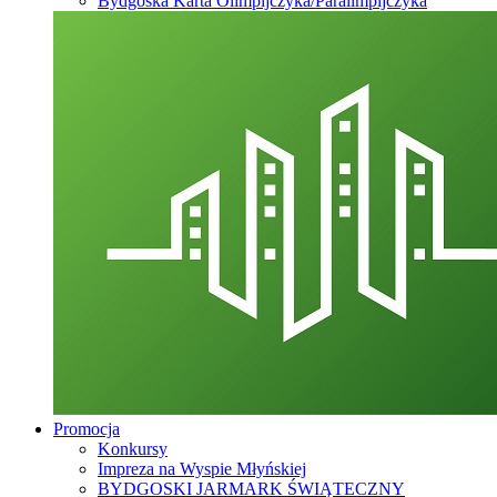
Bydgoska Karta Olimpijczyka/Paralimpijczyka
Promocja
Konkursy
Impreza na Wyspie Młyńskiej
BYDGOSKI JARMARK ŚWIĄTECZNY