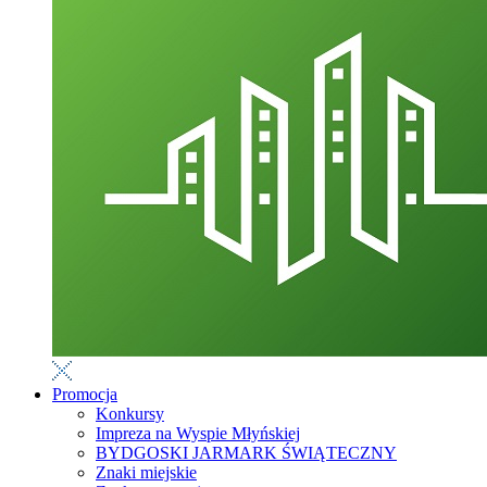
Promocja
Konkursy
Impreza na Wyspie Młyńskiej
BYDGOSKI JARMARK ŚWIĄTECZNY
Znaki miejskie