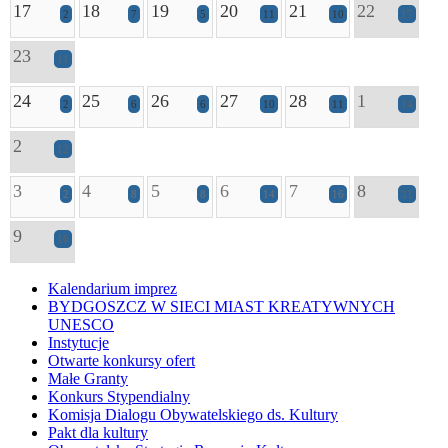
17
18
19
20
21
22
2
7
5
11
10
17
23
11
24
25
26
27
28
1
2
6
6
10
11
14
2
12
3
4
5
6
7
8
2
8
8
14
16
31
9
16
Kalendarium imprez
BYDGOSZCZ W SIECI MIAST KREATYWNYCH
UNESCO
Instytucje
Otwarte konkursy ofert
Małe Granty
Konkurs Stypendialny
Komisja Dialogu Obywatelskiego ds. Kultury
Pakt dla kultury