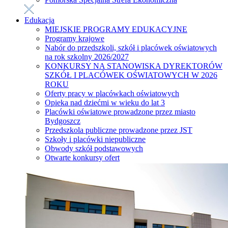
Edukacja
MIEJSKIE PROGRAMY EDUKACYJNE
Programy krajowe
Nabór do przedszkoli, szkół i placówek oświatowych
na rok szkolny 2026/2027
KONKURSY NA STANOWISKA DYREKTORÓW
SZKÓŁ I PLACÓWEK OŚWIATOWYCH W 2026
ROKU
Oferty pracy w placówkach oświatowych
Opieka nad dziećmi w wieku do lat 3
Placówki oświatowe prowadzone przez miasto
Bydgoszcz
Przedszkola publiczne prowadzone przez JST
Szkoły i placówki niepubliczne
Obwody szkół podstawowych
Otwarte konkursy ofert