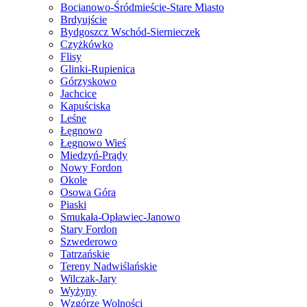
Bocianowo-Śródmieście-Stare Miasto
Brdyujście
Bydgoszcz Wschód-Siernieczek
Czyżkówko
Flisy
Glinki-Rupienica
Górzyskowo
Jachcice
Kapuściska
Leśne
Łęgnowo
Łęgnowo Wieś
Miedzyń-Prądy
Nowy Fordon
Okole
Osowa Góra
Piaski
Smukała-Opławiec-Janowo
Stary Fordon
Szwederowo
Tatrzańskie
Tereny Nadwiślańskie
Wilczak-Jary
Wyżyny
Wzgórze Wolności