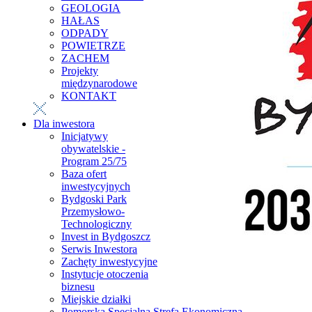
GEOLOGIA
HAŁAS
ODPADY
POWIETRZE
ZACHEM
Projekty
międzynarodowe
KONTAKT
Dla inwestora
Inicjatywy
obywatelskie -
Program 25/75
Baza ofert
inwestycyjnych
Bydgoski Park
Przemysłowo-
Technologiczny
Invest in Bydgoszcz
Serwis Inwestora
Zachęty inwestycyjne
Instytucje otoczenia
biznesu
Miejskie działki
Pomorska Specjalna Strefa Ekonomiczna