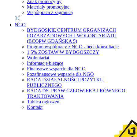
Znak promocyjny
Materiały promocyjne
Współpraca z zagranicą
NGO
BYDGOSKIE CENTRUM ORGANIZACJI
POZARZĄDOWYCH I WOLONTARIATU
(BCOPW GDAŃSKA 5)
Program współpracy z NGO - będą konsultacje
1,5% ZOSTAW W BYDGOSZCZY
Wolontariat
Informacje bieżące
Finansowe wsparcie dla NGO
Pozafinansowe wsparcie dla NGO
RADA DZIAŁALNOŚCI POŻYTKU
PUBLICZNEGO
RADA DS. PRAW CZŁOWIEKA I RÓWNEGO
TRAKTOWANIA
Tablica ogłoszeń
Kontakt