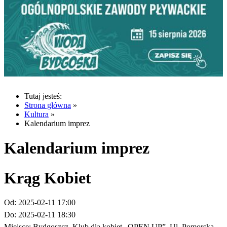
Tutaj jesteś:
Strona główna
»
Kultura
»
Kalendarium imprez
Kalendarium imprez
Krąg Kobiet
Od:
2025-02-11 17:00
Do:
2025-02-11 18:30
Miejsce:
Bydgoszcz, Klub dla kobiet „OPEN UP”. Ul. Pomorska