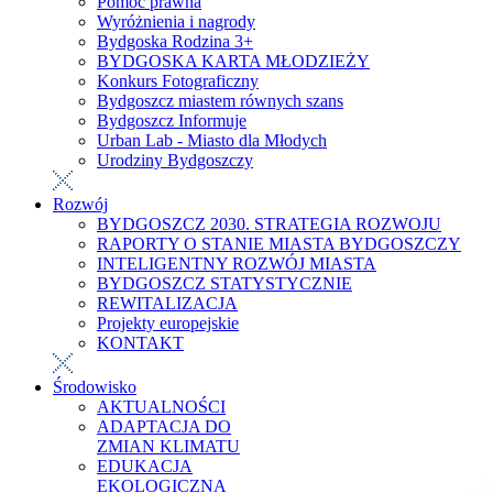
Pomoc prawna
Wyróżnienia i nagrody
Bydgoska Rodzina 3+
BYDGOSKA KARTA MŁODZIEŻY
Konkurs Fotograficzny
Bydgoszcz miastem równych szans
Bydgoszcz Informuje
Urban Lab - Miasto dla Młodych
Urodziny Bydgoszczy
Rozwój
BYDGOSZCZ 2030. STRATEGIA ROZWOJU
RAPORTY O STANIE MIASTA BYDGOSZCZY
INTELIGENTNY ROZWÓJ MIASTA
BYDGOSZCZ STATYSTYCZNIE
REWITALIZACJA
Projekty europejskie
KONTAKT
Środowisko
AKTUALNOŚCI
ADAPTACJA DO
ZMIAN KLIMATU
EDUKACJA
EKOLOGICZNA