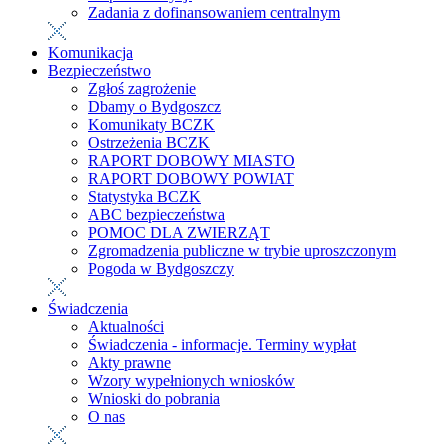
Zadania z dofinansowaniem centralnym
Komunikacja
Bezpieczeństwo
Zgłoś zagrożenie
Dbamy o Bydgoszcz
Komunikaty BCZK
Ostrzeżenia BCZK
RAPORT DOBOWY MIASTO
RAPORT DOBOWY POWIAT
Statystyka BCZK
ABC bezpieczeństwa
POMOC DLA ZWIERZĄT
Zgromadzenia publiczne w trybie uproszczonym
Pogoda w Bydgoszczy
Świadczenia
Aktualności
Świadczenia - informacje. Terminy wypłat
Akty prawne
Wzory wypełnionych wniosków
Wnioski do pobrania
O nas