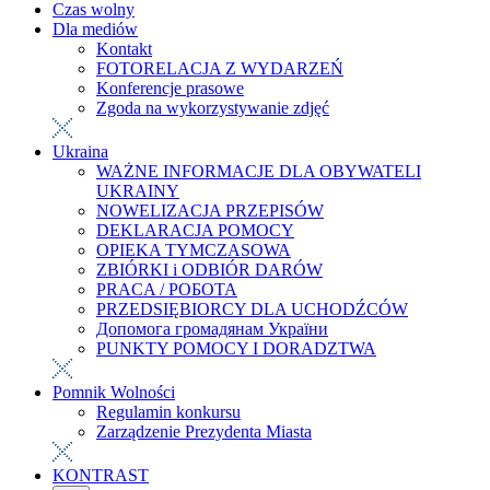
Czas wolny
Dla mediów
Kontakt
FOTORELACJA Z WYDARZEŃ
Konferencje prasowe
Zgoda na wykorzystywanie zdjęć
Ukraina
WAŻNE INFORMACJE DLA OBYWATELI
UKRAINY
NOWELIZACJA PRZEPISÓW
DEKLARACJA POMOCY
OPIEKA TYMCZASOWA
ZBIÓRKI i ODBIÓR DARÓW
PRACA / РОБОТА
PRZEDSIĘBIORCY DLA UCHODŹCÓW
Допомога громадянам України
PUNKTY POMOCY I DORADZTWA
Pomnik Wolności
Regulamin konkursu
Zarządzenie Prezydenta Miasta
KONTRAST