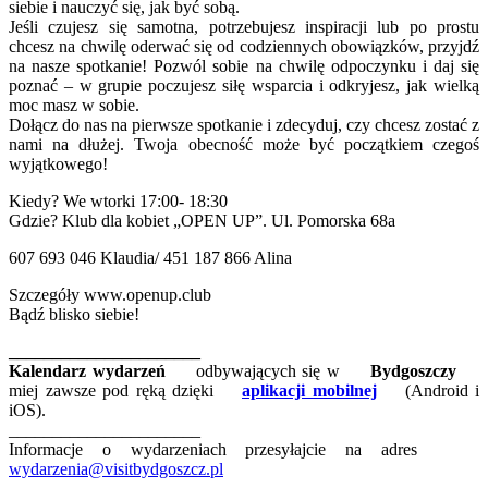
siebie i nauczyć się, jak być sobą.
Jeśli czujesz się samotna, potrzebujesz inspiracji lub po prostu
chcesz na chwilę oderwać się od codziennych obowiązków, przyjdź
na nasze spotkanie! Pozwól sobie na chwilę odpoczynku i daj się
poznać – w grupie poczujesz siłę wsparcia i odkryjesz, jak wielką
moc masz w sobie.
Dołącz do nas na pierwsze spotkanie i zdecyduj, czy chcesz zostać z
nami na dłużej. Twoja obecność może być początkiem czegoś
wyjątkowego!
Kiedy? We wtorki 17:00- 18:30
Gdzie? Klub dla kobiet „OPEN UP”. Ul. Pomorska 68a
607 693 046 Klaudia/ 451 187 866 Alina
Szczegóły www.openup.club
Bądź blisko siebie!
______________________
Kalendarz wydarzeń
odbywających się w
Bydgoszczy
miej zawsze pod ręką dzięki
aplikacji mobilnej
(Android i
iOS).
______________________
Informacje o wydarzeniach przesyłajcie na adres
wydarzenia@visitbydgoszcz.pl