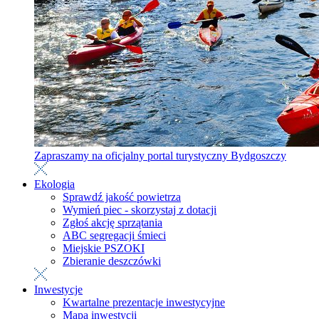
Zapraszamy na oficjalny portal turystyczny Bydgoszczy
Ekologia
Sprawdź jakość powietrza
Wymień piec - skorzystaj z dotacji
Zgłoś akcję sprzątania
ABC segregacji śmieci
Miejskie PSZOKI
Zbieranie deszczówki
Inwestycje
Kwartalne prezentacje inwestycyjne
Mapa inwestycji