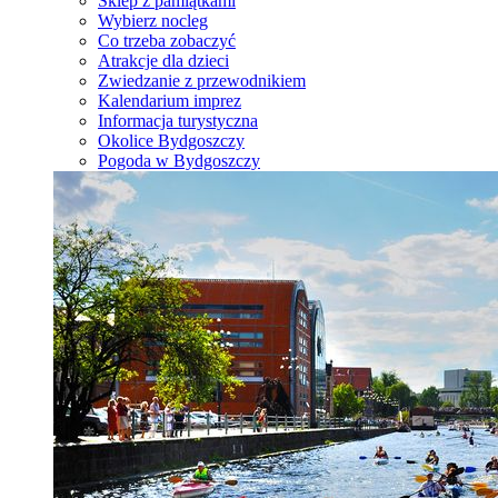
Sklep z pamiątkami
Wybierz nocleg
Co trzeba zobaczyć
Atrakcje dla dzieci
Zwiedzanie z przewodnikiem
Kalendarium imprez
Informacja turystyczna
Okolice Bydgoszczy
Pogoda w Bydgoszczy