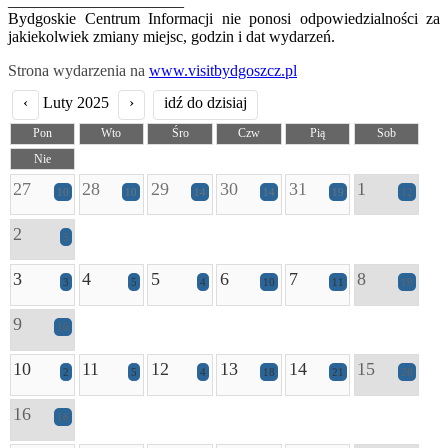
______________________
Bydgoskie Centrum Informacji nie ponosi odpowiedzialności za
jakiekolwiek zmiany miejsc, godzin i dat wydarzeń.
Strona wydarzenia na
www.visitbydgoszcz.pl
‹
Luty 2025
›
idź do dzisiaj
Pon
Wto
Śro
Czw
Pią
Sob
Nie
27
28
29
30
31
1
10
10
14
14
19
12
2
5
3
4
5
6
7
8
3
5
4
10
11
19
9
10
10
11
12
13
14
15
2
5
4
18
21
28
16
16