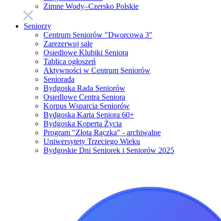
Zimne Wody–Czersko Polskie
Seniorzy
Centrum Seniorów "Dworcowa 3"
Zarezerwuj salę
Osiedlowe Klubiki Seniora
Tablica ogłoszeń
Aktywności w Centrum Seniorów
Seniorada
Bydgoska Rada Seniorów
Osiedlowe Centra Seniora
Korpus Wsparcia Seniorów
Bydgoska Karta Seniora 60+
Bydgoska Koperta Życia
Program "Złota Rączka" - archiwalne
Uniwersytety Trzeciego Wieku
Bydgoskie Dni Seniorek i Seniorów 2025