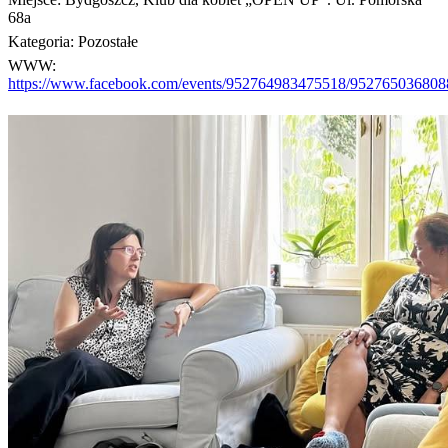
68a
Kategoria:
Pozostałe
WWW:
https://www.facebook.com/events/952764983475518/952765036808