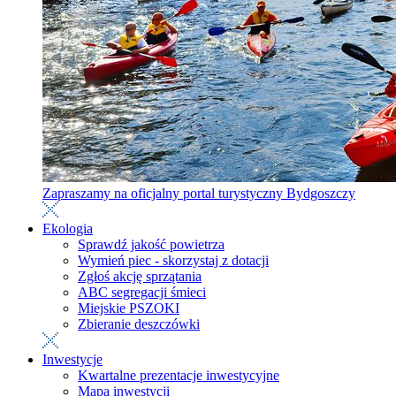
Zapraszamy na oficjalny portal turystyczny Bydgoszczy
Ekologia
Sprawdź jakość powietrza
Wymień piec - skorzystaj z dotacji
Zgłoś akcję sprzątania
ABC segregacji śmieci
Miejskie PSZOKI
Zbieranie deszczówki
Inwestycje
Kwartalne prezentacje inwestycyjne
Mapa inwestycji