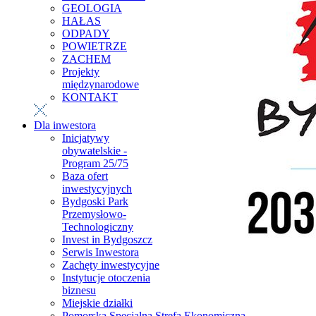
GEOLOGIA
HAŁAS
ODPADY
POWIETRZE
ZACHEM
Projekty
międzynarodowe
KONTAKT
Dla inwestora
Inicjatywy
obywatelskie -
Program 25/75
Baza ofert
inwestycyjnych
Bydgoski Park
Przemysłowo-
Technologiczny
Invest in Bydgoszcz
Serwis Inwestora
Zachęty inwestycyjne
Instytucje otoczenia
biznesu
Miejskie działki
Pomorska Specjalna Strefa Ekonomiczna