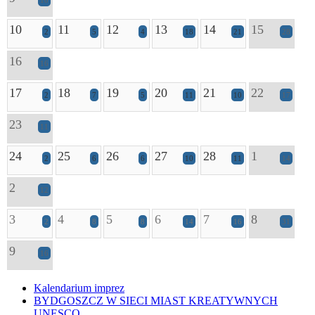
10
10
11
12
13
14
15
2
5
4
18
21
28
16
16
17
18
19
20
21
22
2
7
5
11
10
17
23
11
24
25
26
27
28
1
2
6
6
10
11
14
2
12
3
4
5
6
7
8
2
8
8
14
16
31
9
16
Kalendarium imprez
BYDGOSZCZ W SIECI MIAST KREATYWNYCH
UNESCO