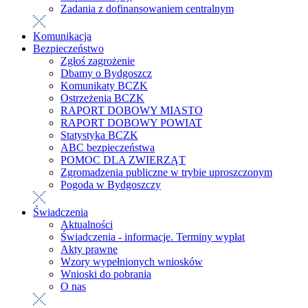
Zadania z dofinansowaniem centralnym
Komunikacja
Bezpieczeństwo
Zgłoś zagrożenie
Dbamy o Bydgoszcz
Komunikaty BCZK
Ostrzeżenia BCZK
RAPORT DOBOWY MIASTO
RAPORT DOBOWY POWIAT
Statystyka BCZK
ABC bezpieczeństwa
POMOC DLA ZWIERZĄT
Zgromadzenia publiczne w trybie uproszczonym
Pogoda w Bydgoszczy
Świadczenia
Aktualności
Świadczenia - informacje. Terminy wypłat
Akty prawne
Wzory wypełnionych wniosków
Wnioski do pobrania
O nas