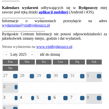
Kalendarz wydarzeń
odbywających się w
Bydgoszczy
miej
zawsze pod ręką dzięki
aplikacji mobilnej
(Android i iOS).
______________________
Informacje o wydarzeniach przesyłajcie na adres
wydarzenia@visitbydgoszcz.pl
______________________
Bydgoskie Centrum Informacji nie ponosi odpowiedzialności za
jakiekolwiek zmiany miejsc, godzin i dat wydarzeń.
Strona wydarzenia na
www.visitbydgoszcz.pl
‹
Luty 2025
›
idź do dzisiaj
Pon
Wto
Śro
Czw
Pią
Sob
Nie
27
28
29
30
31
1
10
10
14
14
19
12
2
5
3
4
5
6
7
8
3
5
4
10
11
19
9