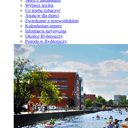
Sklep z pamiątkami
Wybierz nocleg
Co trzeba zobaczyć
Atrakcje dla dzieci
Zwiedzanie z przewodnikiem
Kalendarium imprez
Informacja turystyczna
Okolice Bydgoszczy
Pogoda w Bydgoszczy