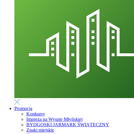
Promocja
Konkursy
Impreza na Wyspie Młyńskiej
BYDGOSKI JARMARK ŚWIĄTECZNY
Znaki miejskie