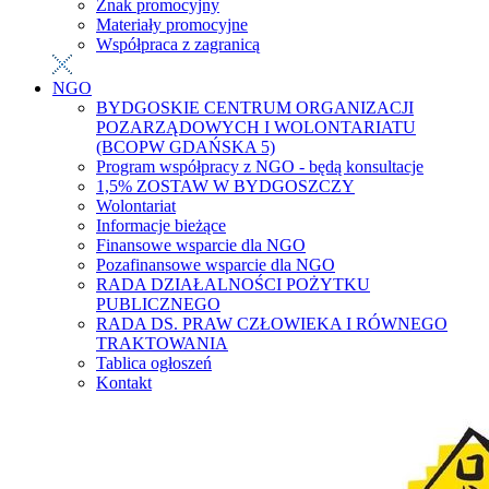
Znak promocyjny
Materiały promocyjne
Współpraca z zagranicą
NGO
BYDGOSKIE CENTRUM ORGANIZACJI
POZARZĄDOWYCH I WOLONTARIATU
(BCOPW GDAŃSKA 5)
Program współpracy z NGO - będą konsultacje
1,5% ZOSTAW W BYDGOSZCZY
Wolontariat
Informacje bieżące
Finansowe wsparcie dla NGO
Pozafinansowe wsparcie dla NGO
RADA DZIAŁALNOŚCI POŻYTKU
PUBLICZNEGO
RADA DS. PRAW CZŁOWIEKA I RÓWNEGO
TRAKTOWANIA
Tablica ogłoszeń
Kontakt