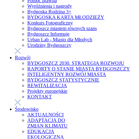
Pomoc prawna
Wyróżnienia i nagrody
Bydgoska Rodzina 3+
BYDGOSKA KARTA MŁODZIEŻY
Konkurs Fotograficzny
Bydgoszcz miastem równych szans
Bydgoszcz Informuje
Urban Lab - Miasto dla Młodych
Urodziny Bydgoszczy
Rozwój
BYDGOSZCZ 2030. STRATEGIA ROZWOJU
RAPORTY O STANIE MIASTA BYDGOSZCZY
INTELIGENTNY ROZWÓJ MIASTA
BYDGOSZCZ STATYSTYCZNIE
REWITALIZACJA
Projekty europejskie
KONTAKT
Środowisko
AKTUALNOŚCI
ADAPTACJA DO
ZMIAN KLIMATU
EDUKACJA
EKOLOGICZNA