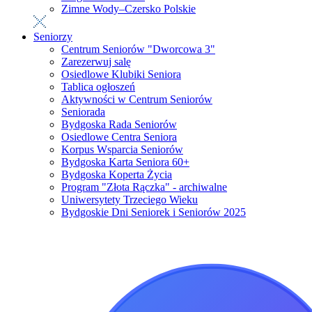
Zimne Wody–Czersko Polskie
Seniorzy
Centrum Seniorów "Dworcowa 3"
Zarezerwuj salę
Osiedlowe Klubiki Seniora
Tablica ogłoszeń
Aktywności w Centrum Seniorów
Seniorada
Bydgoska Rada Seniorów
Osiedlowe Centra Seniora
Korpus Wsparcia Seniorów
Bydgoska Karta Seniora 60+
Bydgoska Koperta Życia
Program "Złota Rączka" - archiwalne
Uniwersytety Trzeciego Wieku
Bydgoskie Dni Seniorek i Seniorów 2025