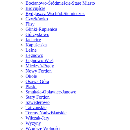
Bocianowo-Śródmieście-Stare Miasto
Brdyujście
Bydgoszcz Wschód-Siernieczek
Czyżkówko
Flisy
Glinki-Rupienica
Górzyskowo
Jachcice
Kapuściska
Leśne
Łęgnowo
Łęgnowo Wieś
Miedzyń-Prądy
Nowy Fordon
Okole
Osowa Góra
Piaski
Smukała-Opławiec-Janowo
Stary Fordon
Szwederowo
Tatrzańskie
Tereny Nadwiślańskie
Wilczak-Jary
Wyżyny
Wzgórze Wolności