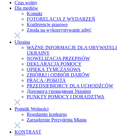
Czas wolny
Dla mediów
Kontakt
FOTORELACJA Z WYDARZEŃ
Konferencje prasowe
Zgoda na wykorzystywanie zdjęć
Ukraina
WAŻNE INFORMACJE DLA OBYWATELI
UKRAINY
NOWELIZACJA PRZEPISÓW
DEKLARACJA POMOCY
OPIEKA TYMCZASOWA
ZBIÓRKI i ODBIÓR DARÓW
PRACA / РОБОТА
PRZEDSIĘBIORCY DLA UCHODŹCÓW
Допомога громадянам України
PUNKTY POMOCY I DORADZTWA
Pomnik Wolności
Regulamin konkursu
Zarządzenie Prezydenta Miasta
KONTRAST