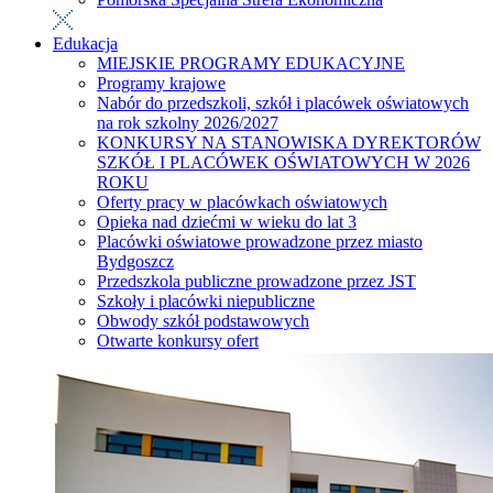
Edukacja
MIEJSKIE PROGRAMY EDUKACYJNE
Programy krajowe
Nabór do przedszkoli, szkół i placówek oświatowych
na rok szkolny 2026/2027
KONKURSY NA STANOWISKA DYREKTORÓW
SZKÓŁ I PLACÓWEK OŚWIATOWYCH W 2026
ROKU
Oferty pracy w placówkach oświatowych
Opieka nad dziećmi w wieku do lat 3
Placówki oświatowe prowadzone przez miasto
Bydgoszcz
Przedszkola publiczne prowadzone przez JST
Szkoły i placówki niepubliczne
Obwody szkół podstawowych
Otwarte konkursy ofert