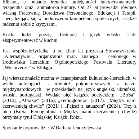
Elblągu, a ponadto trenerka umiejętności interpersonalnych,
terapeutka oraz animatorka kultury. Od 27 lat prowadzi również
własną Pracownię Doradztwa Personalnego, Edukacji i Terapii,
specjalizującą się w podnoszeniu kompetencji społecznych, a także
radzeniu sobie z kryzysami.
Kocha ludzi, poezję, Toskanię i język włoski. Lubi
eksperymentować w kuchni.
Jest współzałożycielką, a od kilku lat prezeską Stowarzyszenia
„Alternatywni”, organizatora m.in. znanego i cenionego w
środowisku literackim Ogólnopolskiego Festiwalu Literatury
„Wielorzecze” w Elblągu.
Jej wiersze znaleźć można w czasopismach kulturalno-literackich, w
wielu antologiach - również pokonkursowych, a także
międzynarodowych - w przekładach na język angielski, ukraiński,
włoski, portugalski. Wydała pięć książek poetyckich: „BoSa”
(2014), „Abrazje” (2016); „Femoglobina” (2017), „Między nami
czerwienieją chwile” (2021) i „Pejzaż z tatuażem” (2024). Trzy z
nich (BoSa, Femoglobina i Między nami czerwienieją chwile)
otrzymały tytuł Elbląskiej Książki Roku.
Spotkanie poprowadzi : W.Barbara Jendrzejewska
_________