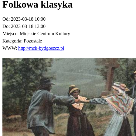
Folkowa klasyka
Od:
2023-03-18 10:00
Do:
2023-03-18 13:00
Miejsce:
Miejskie Centrum Kultury
Kategoria:
Pozostałe
WWW:
http://mck-bydgoszcz.pl