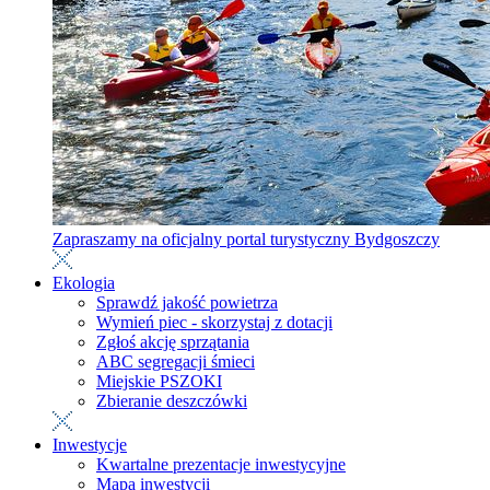
Zapraszamy na oficjalny portal turystyczny Bydgoszczy
Ekologia
Sprawdź jakość powietrza
Wymień piec - skorzystaj z dotacji
Zgłoś akcję sprzątania
ABC segregacji śmieci
Miejskie PSZOKI
Zbieranie deszczówki
Inwestycje
Kwartalne prezentacje inwestycyjne
Mapa inwestycji