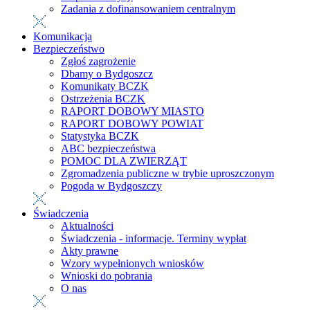
Zadania z dofinansowaniem centralnym
Komunikacja
Bezpieczeństwo
Zgłoś zagrożenie
Dbamy o Bydgoszcz
Komunikaty BCZK
Ostrzeżenia BCZK
RAPORT DOBOWY MIASTO
RAPORT DOBOWY POWIAT
Statystyka BCZK
ABC bezpieczeństwa
POMOC DLA ZWIERZĄT
Zgromadzenia publiczne w trybie uproszczonym
Pogoda w Bydgoszczy
Świadczenia
Aktualności
Świadczenia - informacje. Terminy wypłat
Akty prawne
Wzory wypełnionych wniosków
Wnioski do pobrania
O nas