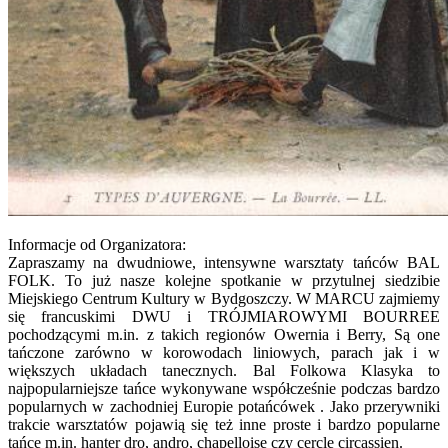
Informacje od Organizatora:
Zapraszamy na dwudniowe, intensywne warsztaty tańców BAL
FOLK. To już nasze kolejne spotkanie w przytulnej siedzibie
Miejskiego Centrum Kultury w Bydgoszczy. W MARCU zajmiemy
się francuskimi DWU i TRÓJMIAROWYMI BOURREE
pochodzącymi m.in. z takich regionów Owernia i Berry, Są one
tańczone zarówno w korowodach liniowych, parach jak i w
większych układach tanecznych. Bal Folkowa Klasyka to
najpopularniejsze tańce wykonywane współcześnie podczas bardzo
popularnych w zachodniej Europie potańcówek . Jako przerywniki
trakcie warsztatów pojawią się też inne proste i bardzo popularne
tańce m.in. hanter dro, andro, chapelloise czy cercle circassien.