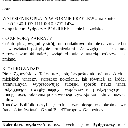
oraz
WNIESIENIE OPŁATY W FORMIE PRZELEWU na konto
nr: 65 1240 1053 1111 0010 2755 1434
z dopiskiem: Bydgoszcz BOURREE + imię i nazwisko
CO ZE SOBĄ ZABRAĆ?
Coś do picia, wygodny strój, no i dodatkowe ubranie na zmianę bo
na warsztatach pot płynie strumieniami . Ze względu na jesienno-
zimowe warunki należy wziąć obuwie z twardą podeszwą na
zmianę.
KTO PROWADZI?
Piotr Zgorzelski - Tańca uczył się bezpośrednio od wiejskich i
miejskich tancerzy starszego pokolenia, jak również ze źródeł
archiwalnych, wypracowując autorski sposób nauki tańca
tradycyjnego uwzględniający współczesne predyspozycje i
umiejętności, pokolenia pozbawionego żywego kontaktu z muzyka
ludową.
Tańców BalFolk uczył się m.in. uczestnicząc wielokrotnie we
francuskim festiwalu Grand Bal d'Europe w Gennetines.
______________________
Kalendarz wydarzeń
odbywających się w
Bydgoszczy
miej