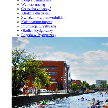
Sklep z pamiątkami
Wybierz nocleg
Co trzeba zobaczyć
Atrakcje dla dzieci
Zwiedzanie z przewodnikiem
Kalendarium imprez
Informacja turystyczna
Okolice Bydgoszczy
Pogoda w Bydgoszczy