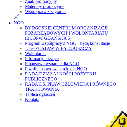
Znak promocyjny
Materiały promocyjne
Współpraca z zagranicą
NGO
BYDGOSKIE CENTRUM ORGANIZACJI
POZARZĄDOWYCH I WOLONTARIATU
(BCOPW GDAŃSKA 5)
Program współpracy z NGO - będą konsultacje
1,5% ZOSTAW W BYDGOSZCZY
Wolontariat
Informacje bieżące
Finansowe wsparcie dla NGO
Pozafinansowe wsparcie dla NGO
RADA DZIAŁALNOŚCI POŻYTKU
PUBLICZNEGO
RADA DS. PRAW CZŁOWIEKA I RÓWNEGO
TRAKTOWANIA
Tablica ogłoszeń
Kontakt