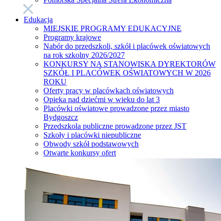
Edukacja
MIEJSKIE PROGRAMY EDUKACYJNE
Programy krajowe
Nabór do przedszkoli, szkół i placówek oświatowych
na rok szkolny 2026/2027
KONKURSY NA STANOWISKA DYREKTORÓW
SZKÓŁ I PLACÓWEK OŚWIATOWYCH W 2026
ROKU
Oferty pracy w placówkach oświatowych
Opieka nad dziećmi w wieku do lat 3
Placówki oświatowe prowadzone przez miasto
Bydgoszcz
Przedszkola publiczne prowadzone przez JST
Szkoły i placówki niepubliczne
Obwody szkół podstawowych
Otwarte konkursy ofert