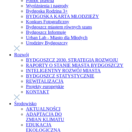
Pomoc prawna
Wyróżnienia i nagrody
Bydgoska Rodzina 3+
BYDGOSKA KARTA MŁODZIEŻY
Konkurs Fotograficzny
Bydgoszcz miastem równych szans
Bydgoszcz Informuje
Urban Lab - Miasto dla Młodych
Urodziny Bydgoszczy
Rozwój
BYDGOSZCZ 2030. STRATEGIA ROZWOJU
RAPORTY O STANIE MIASTA BYDGOSZCZY
INTELIGENTNY ROZWÓJ MIASTA
BYDGOSZCZ STATYSTYCZNIE
REWITALIZACJA
Projekty europejskie
KONTAKT
Środowisko
AKTUALNOŚCI
ADAPTACJA DO
ZMIAN KLIMATU
EDUKACJA
EKOLOGICZNA