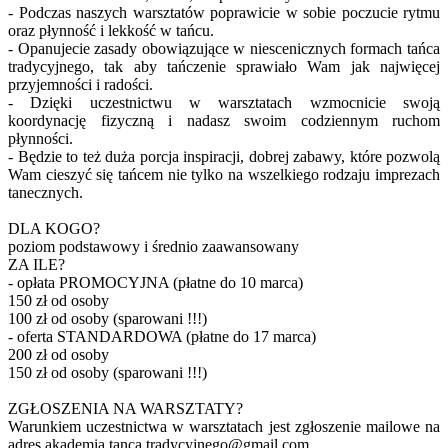
- Podczas naszych warsztatów poprawicie w sobie poczucie rytmu
oraz płynność i lekkość w tańcu.
- Opanujecie zasady obowiązujące w niescenicznych formach tańca
tradycyjnego, tak aby tańczenie sprawiało Wam jak najwięcej
przyjemności i radości.
- Dzięki uczestnictwu w warsztatach wzmocnicie swoją
koordynację fizyczną i nadasz swoim codziennym ruchom
płynności.
- Będzie to też duża porcja inspiracji, dobrej zabawy, które pozwolą
Wam cieszyć się tańcem nie tylko na wszelkiego rodzaju imprezach
tanecznych.
DLA KOGO?
poziom podstawowy i średnio zaawansowany
ZA ILE?
- opłata PROMOCYJNA (płatne do 10 marca)
150 zł od osoby
100 zł od osoby (sparowani !!!)
- oferta STANDARDOWA (płatne do 17 marca)
200 zł od osoby
150 zł od osoby (sparowani !!!)
ZGŁOSZENIA NA WARSZTATY?
Warunkiem uczestnictwa w warsztatach jest zgłoszenie mailowe na
adres akademia.tanca.tradycyjnego@gmail.com