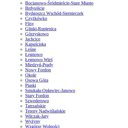
Bocianowo-Śródmieście-Stare Miasto
Brdyujście
Bydgoszcz Wschód-Siernieczek
Czyżkówko
Flisy
Glinki-Rupienica
Górzyskowo
Jachcice
Kapuściska
Leśne
Łęgnowo
Łęgnowo Wieś
Miedzyń-Prądy
Nowy Fordon
Okole
Osowa Góra
Piaski
Smukała-Opławiec-Janowo
Stary Fordon
Szwederowo
Tatrzańskie
Tereny Nadwiślańskie
Wilczak-Jary
Wyżyny
Wzgórze Wolności