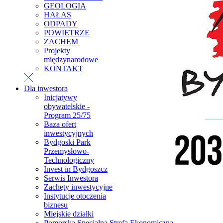
GEOLOGIA
HAŁAS
ODPADY
POWIETRZE
ZACHEM
Projekty
międzynarodowe
KONTAKT
Dla inwestora
Inicjatywy
obywatelskie -
Program 25/75
Baza ofert
inwestycyjnych
Bydgoski Park
Przemysłowo-
Technologiczny
Invest in Bydgoszcz
Serwis Inwestora
Zachęty inwestycyjne
Instytucje otoczenia
biznesu
Miejskie działki
Pomorska Specjalna Strefa Ekonomiczna