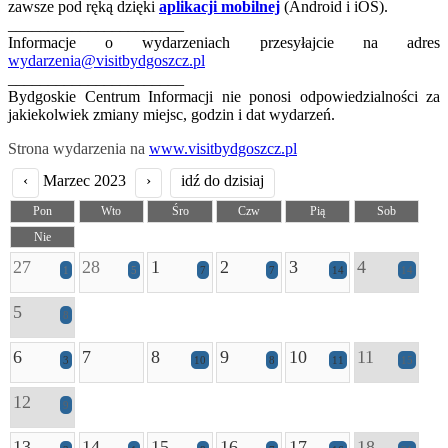
zawsze pod ręką dzięki
aplikacji mobilnej
(Android i iOS).
______________________
Informacje o wydarzeniach przesyłajcie na adres
wydarzenia@visitbydgoszcz.pl
______________________
Bydgoskie Centrum Informacji nie ponosi odpowiedzialności za
jakiekolwiek zmiany miejsc, godzin i dat wydarzeń.
Strona wydarzenia na
www.visitbydgoszcz.pl
‹
Marzec 2023
›
idź do dzisiaj
Pon
Wto
Śro
Czw
Pią
Sob
Nie
27
28
1
2
3
4
1
5
7
7
14
14
5
8
6
7
8
9
10
11
3
10
8
11
15
12
9
13
14
15
16
17
18