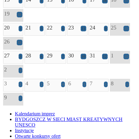
3
1
8
7
16
21
19
18
20
21
22
23
24
25
1
5
6
11
9
25
26
18
27
28
29
30
31
1
3
6
7
10
12
20
2
9
3
4
5
6
7
8
3
2
4
5
1
4
9
1
Kalendarium imprez
BYDGOSZCZ W SIECI MIAST KREATYWNYCH
UNESCO
Instytucje
Otwarte konkursy ofert