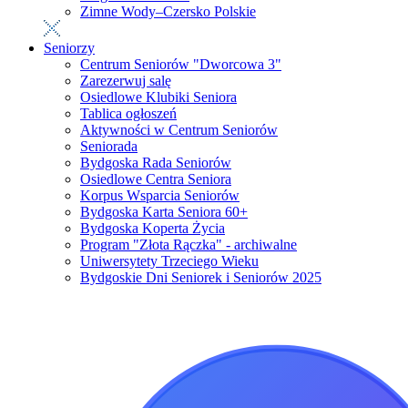
Zimne Wody–Czersko Polskie
Seniorzy
Centrum Seniorów "Dworcowa 3"
Zarezerwuj salę
Osiedlowe Klubiki Seniora
Tablica ogłoszeń
Aktywności w Centrum Seniorów
Seniorada
Bydgoska Rada Seniorów
Osiedlowe Centra Seniora
Korpus Wsparcia Seniorów
Bydgoska Karta Seniora 60+
Bydgoska Koperta Życia
Program "Złota Rączka" - archiwalne
Uniwersytety Trzeciego Wieku
Bydgoskie Dni Seniorek i Seniorów 2025