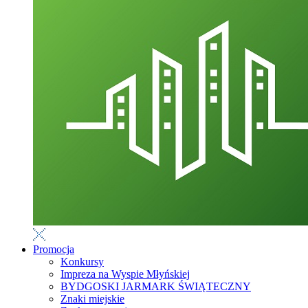
Promocja
Konkursy
Impreza na Wyspie Młyńskiej
BYDGOSKI JARMARK ŚWIĄTECZNY
Znaki miejskie