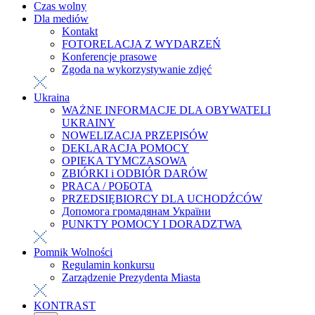
Czas wolny
Dla mediów
Kontakt
FOTORELACJA Z WYDARZEŃ
Konferencje prasowe
Zgoda na wykorzystywanie zdjęć
Ukraina
WAŻNE INFORMACJE DLA OBYWATELI
UKRAINY
NOWELIZACJA PRZEPISÓW
DEKLARACJA POMOCY
OPIEKA TYMCZASOWA
ZBIÓRKI i ODBIÓR DARÓW
PRACA / РОБОТА
PRZEDSIĘBIORCY DLA UCHODŹCÓW
Допомога громадянам України
PUNKTY POMOCY I DORADZTWA
Pomnik Wolności
Regulamin konkursu
Zarządzenie Prezydenta Miasta
KONTRAST