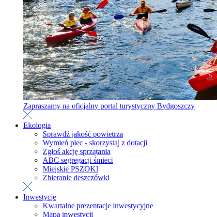
Zapraszamy na oficjalny portal turystyczny Bydgoszczy
Ekologia
Sprawdź jakość powietrza
Wymień piec - skorzystaj z dotacji
Zgłoś akcję sprzątania
ABC segregacji śmieci
Miejskie PSZOKI
Zbieranie deszczówki
Inwestycje
Kwartalne prezentacje inwestycyjne
Mapa inwestycji