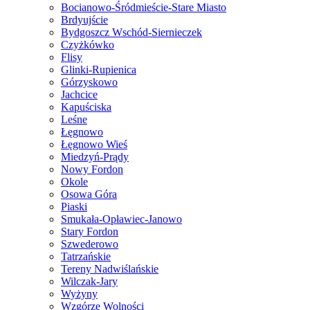
Bocianowo-Śródmieście-Stare Miasto
Brdyujście
Bydgoszcz Wschód-Siernieczek
Czyżkówko
Flisy
Glinki-Rupienica
Górzyskowo
Jachcice
Kapuściska
Leśne
Łęgnowo
Łęgnowo Wieś
Miedzyń-Prądy
Nowy Fordon
Okole
Osowa Góra
Piaski
Smukała-Opławiec-Janowo
Stary Fordon
Szwederowo
Tatrzańskie
Tereny Nadwiślańskie
Wilczak-Jary
Wyżyny
Wzgórze Wolności