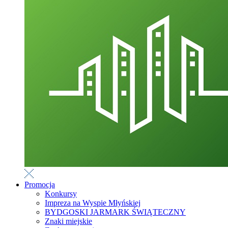
Promocja
Konkursy
Impreza na Wyspie Młyńskiej
BYDGOSKI JARMARK ŚWIĄTECZNY
Znaki miejskie