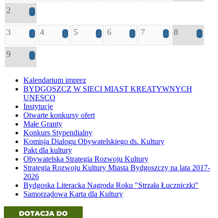
2
9
3
4
5
6
7
8
3
2
4
5
1
4
9
1
Kalendarium imprez
BYDGOSZCZ W SIECI MIAST KREATYWNYCH
UNESCO
Instytucje
Otwarte konkursy ofert
Małe Granty
Konkurs Stypendialny
Komisja Dialogu Obywatelskiego ds. Kultury
Pakt dla kultury
Obywatelska Strategia Rozwoju Kultury
Strategia Rozwoju Kultury Miasta Bydgoszczy na lata 2017-
2026
Bydgoska Literacka Nagroda Roku "Strzała Łuczniczki"
Samorządowa Karta dla Kultury