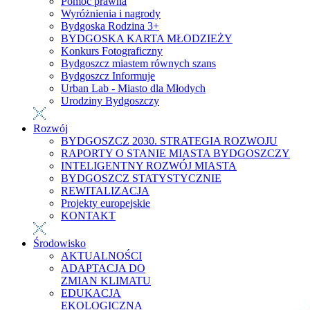
Pomoc prawna
Wyróżnienia i nagrody
Bydgoska Rodzina 3+
BYDGOSKA KARTA MŁODZIEŻY
Konkurs Fotograficzny
Bydgoszcz miastem równych szans
Bydgoszcz Informuje
Urban Lab - Miasto dla Młodych
Urodziny Bydgoszczy
Rozwój
BYDGOSZCZ 2030. STRATEGIA ROZWOJU
RAPORTY O STANIE MIASTA BYDGOSZCZY
INTELIGENTNY ROZWÓJ MIASTA
BYDGOSZCZ STATYSTYCZNIE
REWITALIZACJA
Projekty europejskie
KONTAKT
Środowisko
AKTUALNOŚCI
ADAPTACJA DO
ZMIAN KLIMATU
EDUKACJA
EKOLOGICZNA