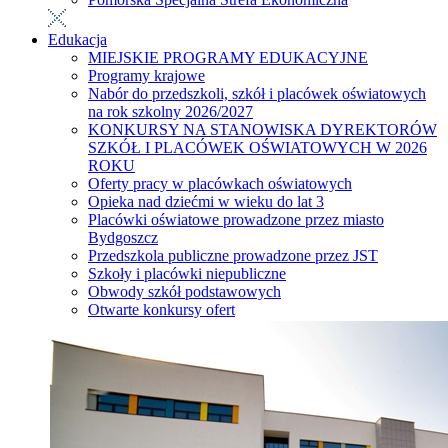
Edukacja
MIEJSKIE PROGRAMY EDUKACYJNE
Programy krajowe
Nabór do przedszkoli, szkół i placówek oświatowych
na rok szkolny 2026/2027
KONKURSY NA STANOWISKA DYREKTORÓW
SZKÓŁ I PLACÓWEK OŚWIATOWYCH W 2026
ROKU
Oferty pracy w placówkach oświatowych
Opieka nad dziećmi w wieku do lat 3
Placówki oświatowe prowadzone przez miasto
Bydgoszcz
Przedszkola publiczne prowadzone przez JST
Szkoły i placówki niepubliczne
Obwody szkół podstawowych
Otwarte konkursy ofert