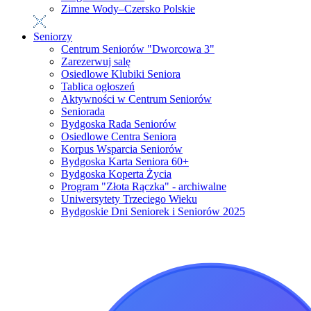
Zimne Wody–Czersko Polskie
Seniorzy
Centrum Seniorów "Dworcowa 3"
Zarezerwuj salę
Osiedlowe Klubiki Seniora
Tablica ogłoszeń
Aktywności w Centrum Seniorów
Seniorada
Bydgoska Rada Seniorów
Osiedlowe Centra Seniora
Korpus Wsparcia Seniorów
Bydgoska Karta Seniora 60+
Bydgoska Koperta Życia
Program "Złota Rączka" - archiwalne
Uniwersytety Trzeciego Wieku
Bydgoskie Dni Seniorek i Seniorów 2025