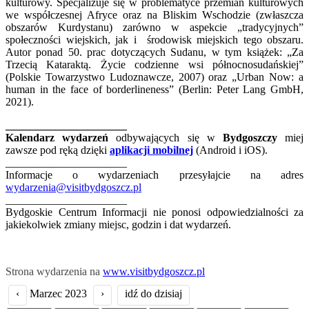
kulturowy. Specjalizuje się w problematyce przemian kulturowych
we współczesnej Afryce oraz na Bliskim Wschodzie (zwłaszcza
obszarów Kurdystanu) zarówno w aspekcie „tradycyjnych”
społeczności wiejskich, jak i środowisk miejskich tego obszaru.
Autor ponad 50. prac dotyczących Sudanu, w tym książek: „Za
Trzecią Kataraktą. Życie codzienne wsi północnosudańskiej”
(Polskie Towarzystwo Ludoznawcze, 2007) oraz „Urban Now: a
human in the face of borderlineness” (Berlin: Peter Lang GmbH,
2021).
______________________
Kalendarz wydarzeń
odbywających się w
Bydgoszczy
miej
zawsze pod ręką dzięki
aplikacji mobilnej
(Android i iOS).
______________________
Informacje o wydarzeniach przesyłajcie na adres
wydarzenia@visitbydgoszcz.pl
______________________
Bydgoskie Centrum Informacji nie ponosi odpowiedzialności za
jakiekolwiek zmiany miejsc, godzin i dat wydarzeń.
Strona wydarzenia na
www.visitbydgoszcz.pl
‹
Marzec 2023
›
idź do dzisiaj