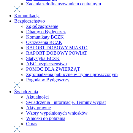
Zadania z dofinansowaniem centralnym
Komunikacja
Bezpieczeństwo
Zgłoś zagrożenie
Dbamy o Bydgoszcz
Komunikaty BCZK
Ostrzeżenia BCZK
RAPORT DOBOWY MIASTO
RAPORT DOBOWY POWIAT
Statystyka BCZK
ABC bezpieczeństwa
POMOC DLA ZWIERZĄT
Zgromadzenia publiczne w trybie uproszczonym
Pogoda w Bydgoszczy
Świadczenia
Aktualności
Świadczenia - informacje. Terminy wypłat
Akty prawne
Wzory wypełnionych wniosków
Wnioski do pobrania
O nas