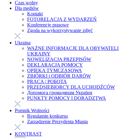
Czas wolny
Dla mediów
Kontakt
FOTORELACJA Z WYDARZEŃ
Konferencje prasowe
Zgoda na wykorzystywanie zdjęć
Ukraina
WAŻNE INFORMACJE DLA OBYWATELI
UKRAINY
NOWELIZACJA PRZEPISÓW
DEKLARACJA POMOCY
OPIEKA TYMCZASOWA
ZBIÓRKI i ODBIÓR DARÓW
PRACA / РОБОТА
PRZEDSIĘBIORCY DLA UCHODŹCÓW
Допомога громадянам України
PUNKTY POMOCY I DORADZTWA
Pomnik Wolności
Regulamin konkursu
Zarządzenie Prezydenta Miasta
KONTRAST