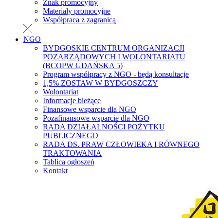
Znak promocyjny
Materiały promocyjne
Współpraca z zagranicą
NGO
BYDGOSKIE CENTRUM ORGANIZACJI
POZARZĄDOWYCH I WOLONTARIATU
(BCOPW GDAŃSKA 5)
Program współpracy z NGO - będą konsultacje
1,5% ZOSTAW W BYDGOSZCZY
Wolontariat
Informacje bieżące
Finansowe wsparcie dla NGO
Pozafinansowe wsparcie dla NGO
RADA DZIAŁALNOŚCI POŻYTKU
PUBLICZNEGO
RADA DS. PRAW CZŁOWIEKA I RÓWNEGO
TRAKTOWANIA
Tablica ogłoszeń
Kontakt