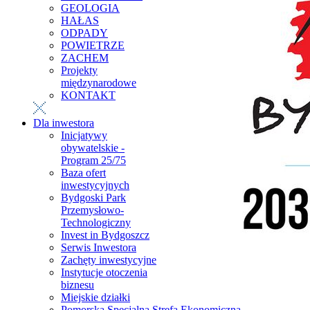
GEOLOGIA
HAŁAS
ODPADY
POWIETRZE
ZACHEM
Projekty
międzynarodowe
KONTAKT
Dla inwestora
Inicjatywy
obywatelskie -
Program 25/75
Baza ofert
inwestycyjnych
Bydgoski Park
Przemysłowo-
Technologiczny
Invest in Bydgoszcz
Serwis Inwestora
Zachęty inwestycyjne
Instytucje otoczenia
biznesu
Miejskie działki
Pomorska Specjalna Strefa Ekonomiczna