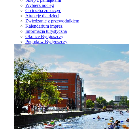
Sklep z pamiątkami
Wybierz nocleg
Co trzeba zobaczyć
Atrakcje dla dzieci
Zwiedzanie z przewodnikiem
Kalendarium imprez
Informacja turystyczna
Okolice Bydgoszczy
Pogoda w Bydgoszczy