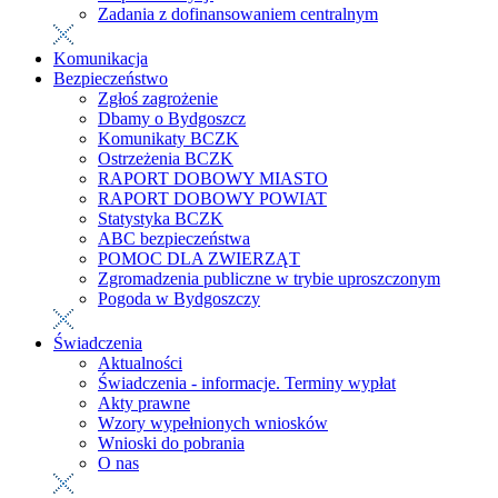
Zadania z dofinansowaniem centralnym
Komunikacja
Bezpieczeństwo
Zgłoś zagrożenie
Dbamy o Bydgoszcz
Komunikaty BCZK
Ostrzeżenia BCZK
RAPORT DOBOWY MIASTO
RAPORT DOBOWY POWIAT
Statystyka BCZK
ABC bezpieczeństwa
POMOC DLA ZWIERZĄT
Zgromadzenia publiczne w trybie uproszczonym
Pogoda w Bydgoszczy
Świadczenia
Aktualności
Świadczenia - informacje. Terminy wypłat
Akty prawne
Wzory wypełnionych wniosków
Wnioski do pobrania
O nas