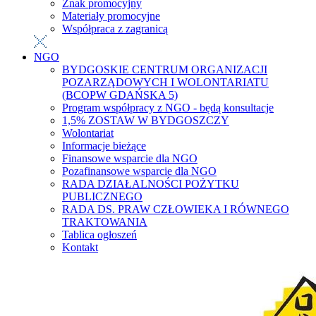
Znak promocyjny
Materiały promocyjne
Współpraca z zagranicą
NGO
BYDGOSKIE CENTRUM ORGANIZACJI
POZARZĄDOWYCH I WOLONTARIATU
(BCOPW GDAŃSKA 5)
Program współpracy z NGO - będą konsultacje
1,5% ZOSTAW W BYDGOSZCZY
Wolontariat
Informacje bieżące
Finansowe wsparcie dla NGO
Pozafinansowe wsparcie dla NGO
RADA DZIAŁALNOŚCI POŻYTKU
PUBLICZNEGO
RADA DS. PRAW CZŁOWIEKA I RÓWNEGO
TRAKTOWANIA
Tablica ogłoszeń
Kontakt