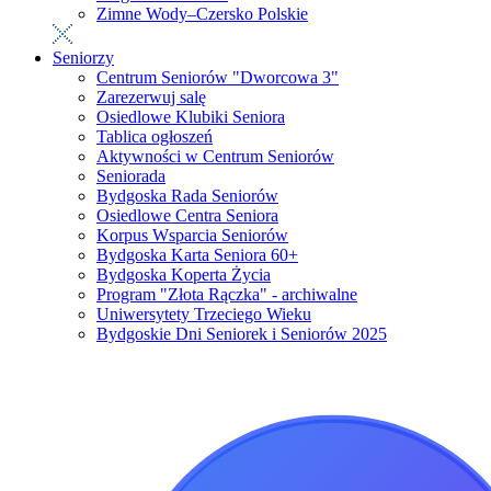
Zimne Wody–Czersko Polskie
Seniorzy
Centrum Seniorów "Dworcowa 3"
Zarezerwuj salę
Osiedlowe Klubiki Seniora
Tablica ogłoszeń
Aktywności w Centrum Seniorów
Seniorada
Bydgoska Rada Seniorów
Osiedlowe Centra Seniora
Korpus Wsparcia Seniorów
Bydgoska Karta Seniora 60+
Bydgoska Koperta Życia
Program "Złota Rączka" - archiwalne
Uniwersytety Trzeciego Wieku
Bydgoskie Dni Seniorek i Seniorów 2025