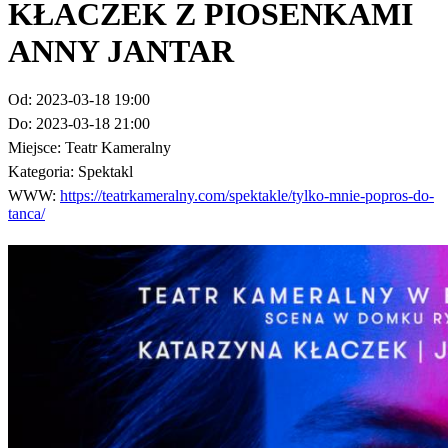
KŁACZEK Z PIOSENKAMI
ANNY JANTAR
Od:
2023-03-18 19:00
Do:
2023-03-18 21:00
Miejsce:
Teatr Kameralny
Kategoria:
Spektakl
WWW:
https://teatrkameralny.com/spektakle/tylko-mnie-popros-do-
tanca/