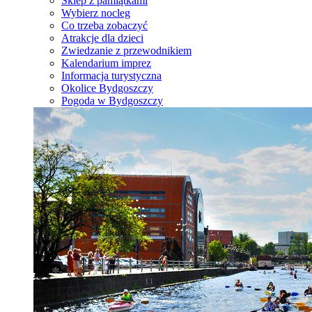
Sklep z pamiątkami
Wybierz nocleg
Co trzeba zobaczyć
Atrakcje dla dzieci
Zwiedzanie z przewodnikiem
Kalendarium imprez
Informacja turystyczna
Okolice Bydgoszczy
Pogoda w Bydgoszczy