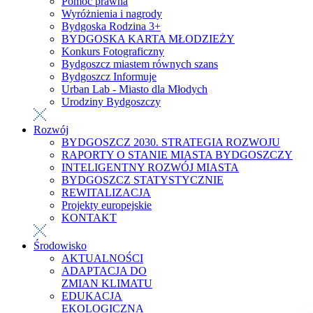
Pomoc prawna
Wyróżnienia i nagrody
Bydgoska Rodzina 3+
BYDGOSKA KARTA MŁODZIEŻY
Konkurs Fotograficzny
Bydgoszcz miastem równych szans
Bydgoszcz Informuje
Urban Lab - Miasto dla Młodych
Urodziny Bydgoszczy
Rozwój
BYDGOSZCZ 2030. STRATEGIA ROZWOJU
RAPORTY O STANIE MIASTA BYDGOSZCZY
INTELIGENTNY ROZWÓJ MIASTA
BYDGOSZCZ STATYSTYCZNIE
REWITALIZACJA
Projekty europejskie
KONTAKT
Środowisko
AKTUALNOŚCI
ADAPTACJA DO
ZMIAN KLIMATU
EDUKACJA
EKOLOGICZNA