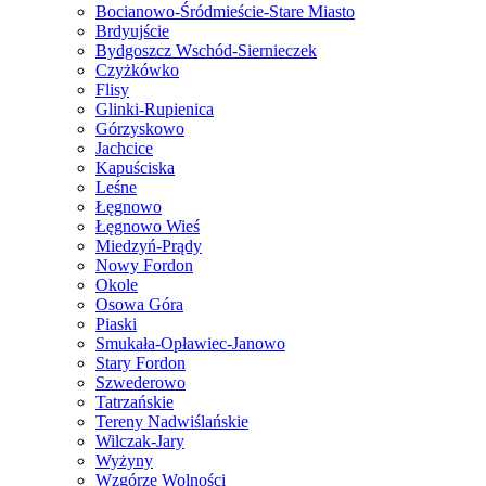
Bocianowo-Śródmieście-Stare Miasto
Brdyujście
Bydgoszcz Wschód-Siernieczek
Czyżkówko
Flisy
Glinki-Rupienica
Górzyskowo
Jachcice
Kapuściska
Leśne
Łęgnowo
Łęgnowo Wieś
Miedzyń-Prądy
Nowy Fordon
Okole
Osowa Góra
Piaski
Smukała-Opławiec-Janowo
Stary Fordon
Szwederowo
Tatrzańskie
Tereny Nadwiślańskie
Wilczak-Jary
Wyżyny
Wzgórze Wolności