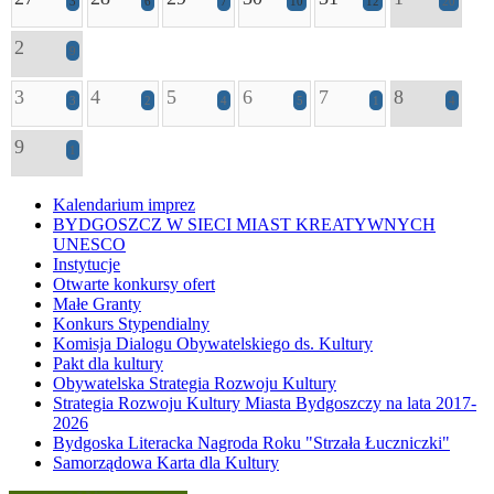
3
6
7
10
12
20
2
9
3
4
5
6
7
8
3
2
4
5
1
4
9
1
Kalendarium imprez
BYDGOSZCZ W SIECI MIAST KREATYWNYCH
UNESCO
Instytucje
Otwarte konkursy ofert
Małe Granty
Konkurs Stypendialny
Komisja Dialogu Obywatelskiego ds. Kultury
Pakt dla kultury
Obywatelska Strategia Rozwoju Kultury
Strategia Rozwoju Kultury Miasta Bydgoszczy na lata 2017-
2026
Bydgoska Literacka Nagroda Roku "Strzała Łuczniczki"
Samorządowa Karta dla Kultury