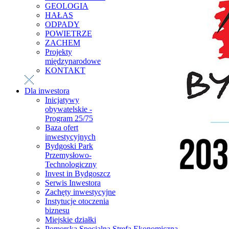
GEOLOGIA
HAŁAS
ODPADY
POWIETRZE
ZACHEM
Projekty
międzynarodowe
KONTAKT
Dla inwestora
Inicjatywy
obywatelskie -
Program 25/75
Baza ofert
inwestycyjnych
Bydgoski Park
Przemysłowo-
Technologiczny
Invest in Bydgoszcz
Serwis Inwestora
Zachęty inwestycyjne
Instytucje otoczenia
biznesu
Miejskie działki
Pomorska Specjalna Strefa Ekonomiczna