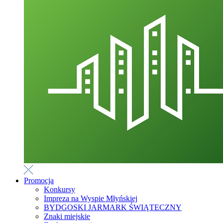
Promocja
Konkursy
Impreza na Wyspie Młyńskiej
BYDGOSKI JARMARK ŚWIĄTECZNY
Znaki miejskie