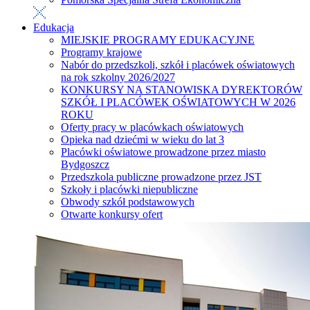
Edukacja
MIEJSKIE PROGRAMY EDUKACYJNE
Programy krajowe
Nabór do przedszkoli, szkół i placówek oświatowych
na rok szkolny 2026/2027
KONKURSY NA STANOWISKA DYREKTORÓW
SZKÓŁ I PLACÓWEK OŚWIATOWYCH W 2026
ROKU
Oferty pracy w placówkach oświatowych
Opieka nad dziećmi w wieku do lat 3
Placówki oświatowe prowadzone przez miasto
Bydgoszcz
Przedszkola publiczne prowadzone przez JST
Szkoły i placówki niepubliczne
Obwody szkół podstawowych
Otwarte konkursy ofert