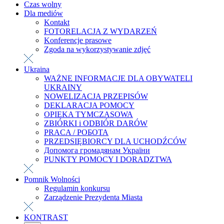
Czas wolny
Dla mediów
Kontakt
FOTORELACJA Z WYDARZEŃ
Konferencje prasowe
Zgoda na wykorzystywanie zdjęć
Ukraina
WAŻNE INFORMACJE DLA OBYWATELI
UKRAINY
NOWELIZACJA PRZEPISÓW
DEKLARACJA POMOCY
OPIEKA TYMCZASOWA
ZBIÓRKI i ODBIÓR DARÓW
PRACA / РОБОТА
PRZEDSIĘBIORCY DLA UCHODŹCÓW
Допомога громадянам України
PUNKTY POMOCY I DORADZTWA
Pomnik Wolności
Regulamin konkursu
Zarządzenie Prezydenta Miasta
KONTRAST