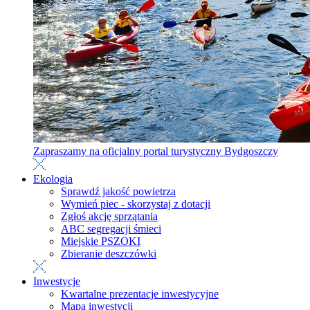
Zapraszamy na oficjalny portal turystyczny Bydgoszczy
Ekologia
Sprawdź jakość powietrza
Wymień piec - skorzystaj z dotacji
Zgłoś akcję sprzątania
ABC segregacji śmieci
Miejskie PSZOKI
Zbieranie deszczówki
Inwestycje
Kwartalne prezentacje inwestycyjne
Mapa inwestycji