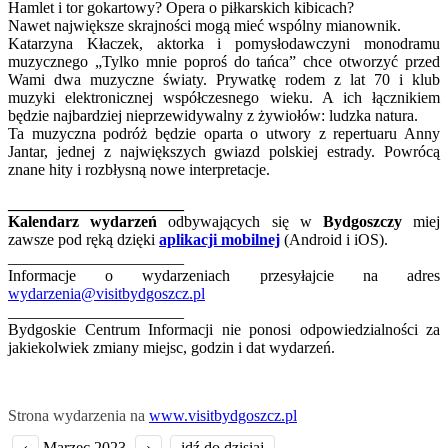
Hamlet i tor gokartowy? Opera o piłkarskich kibicach?
Nawet największe skrajności mogą mieć wspólny mianownik.
Katarzyna Kłaczek, aktorka i pomysłodawczyni monodramu
muzycznego „Tylko mnie poproś do tańca” chce otworzyć przed
Wami dwa muzyczne światy. Prywatkę rodem z lat 70 i klub
muzyki elektronicznej współczesnego wieku. A ich łącznikiem
będzie najbardziej nieprzewidywalny z żywiołów: ludzka natura.
Ta muzyczna podróż będzie oparta o utwory z repertuaru Anny
Jantar, jednej z największych gwiazd polskiej estrady. Powrócą
znane hity i rozbłysną nowe interpretacje.
______________________
Kalendarz wydarzeń
odbywających się w
Bydgoszczy
miej
zawsze pod ręką dzięki
aplikacji mobilnej
(Android i iOS).
______________________
Informacje o wydarzeniach przesyłajcie na adres
wydarzenia@visitbydgoszcz.pl
______________________
Bydgoskie Centrum Informacji nie ponosi odpowiedzialności za
jakiekolwiek zmiany miejsc, godzin i dat wydarzeń.
Strona wydarzenia na
www.visitbydgoszcz.pl
‹
Marzec 2023
›
idź do dzisiaj