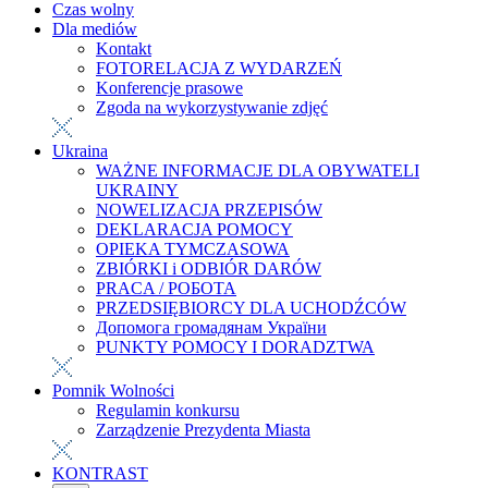
Czas wolny
Dla mediów
Kontakt
FOTORELACJA Z WYDARZEŃ
Konferencje prasowe
Zgoda na wykorzystywanie zdjęć
Ukraina
WAŻNE INFORMACJE DLA OBYWATELI
UKRAINY
NOWELIZACJA PRZEPISÓW
DEKLARACJA POMOCY
OPIEKA TYMCZASOWA
ZBIÓRKI i ODBIÓR DARÓW
PRACA / РОБОТА
PRZEDSIĘBIORCY DLA UCHODŹCÓW
Допомога громадянам України
PUNKTY POMOCY I DORADZTWA
Pomnik Wolności
Regulamin konkursu
Zarządzenie Prezydenta Miasta
KONTRAST