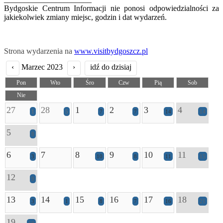
Bydgoskie Centrum Informacji nie ponosi odpowiedzialności za
jakiekolwiek zmiany miejsc, godzin i dat wydarzeń.
Strona wydarzenia na
www.visitbydgoszcz.pl
‹
Marzec 2023
›
idź do dzisiaj
Pon
Wto
Śro
Czw
Pią
Sob
Nie
27
28
1
2
3
4
1
5
7
7
14
14
5
8
6
7
8
9
10
11
3
10
8
11
15
12
9
13
14
15
16
17
18
3
1
8
7
16
21
19