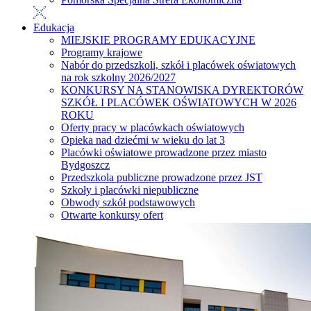
Edukacja
MIEJSKIE PROGRAMY EDUKACYJNE
Programy krajowe
Nabór do przedszkoli, szkół i placówek oświatowych
na rok szkolny 2026/2027
KONKURSY NA STANOWISKA DYREKTORÓW
SZKÓŁ I PLACÓWEK OŚWIATOWYCH W 2026
ROKU
Oferty pracy w placówkach oświatowych
Opieka nad dziećmi w wieku do lat 3
Placówki oświatowe prowadzone przez miasto
Bydgoszcz
Przedszkola publiczne prowadzone przez JST
Szkoły i placówki niepubliczne
Obwody szkół podstawowych
Otwarte konkursy ofert