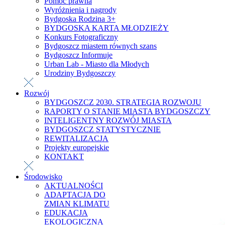
Pomoc prawna
Wyróżnienia i nagrody
Bydgoska Rodzina 3+
BYDGOSKA KARTA MŁODZIEŻY
Konkurs Fotograficzny
Bydgoszcz miastem równych szans
Bydgoszcz Informuje
Urban Lab - Miasto dla Młodych
Urodziny Bydgoszczy
Rozwój
BYDGOSZCZ 2030. STRATEGIA ROZWOJU
RAPORTY O STANIE MIASTA BYDGOSZCZY
INTELIGENTNY ROZWÓJ MIASTA
BYDGOSZCZ STATYSTYCZNIE
REWITALIZACJA
Projekty europejskie
KONTAKT
Środowisko
AKTUALNOŚCI
ADAPTACJA DO
ZMIAN KLIMATU
EDUKACJA
EKOLOGICZNA