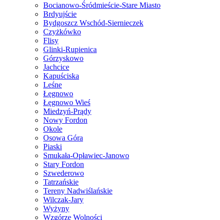
Bocianowo-Śródmieście-Stare Miasto
Brdyujście
Bydgoszcz Wschód-Siernieczek
Czyżkówko
Flisy
Glinki-Rupienica
Górzyskowo
Jachcice
Kapuściska
Leśne
Łęgnowo
Łęgnowo Wieś
Miedzyń-Prądy
Nowy Fordon
Okole
Osowa Góra
Piaski
Smukała-Opławiec-Janowo
Stary Fordon
Szwederowo
Tatrzańskie
Tereny Nadwiślańskie
Wilczak-Jary
Wyżyny
Wzgórze Wolności