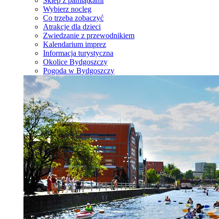
Sklep z pamiątkami
Wybierz nocleg
Co trzeba zobaczyć
Atrakcje dla dzieci
Zwiedzanie z przewodnikiem
Kalendarium imprez
Informacja turystyczna
Okolice Bydgoszczy
Pogoda w Bydgoszczy