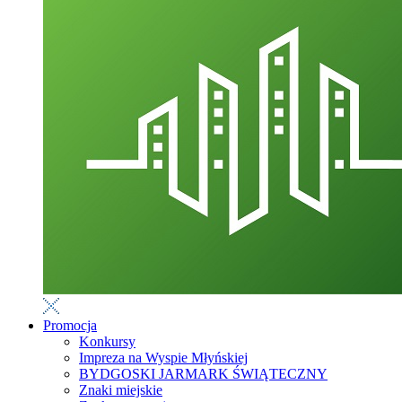
Promocja
Konkursy
Impreza na Wyspie Młyńskiej
BYDGOSKI JARMARK ŚWIĄTECZNY
Znaki miejskie