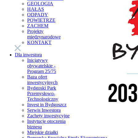
GEOLOGIA
HAŁAS
ODPADY
POWIETRZE
ZACHEM
Projekty
międzynarodowe
KONTAKT
Dla inwestora
Inicjatywy
obywatelskie -
Program 25/75
Baza ofert
inwestycyjnych
Bydgoski Park
Przemysłowo-
Technologiczny
Invest in Bydgoszcz
Serwis Inwestora
Zachęty inwestycyjne
Instytucje otoczenia
biznesu
Miejskie działki
Pomorska Specjalna Strefa Ekonomiczna