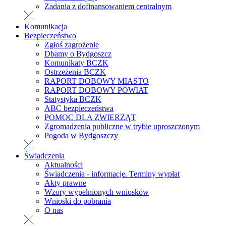
Zadania z dofinansowaniem centralnym
Komunikacja
Bezpieczeństwo
Zgłoś zagrożenie
Dbamy o Bydgoszcz
Komunikaty BCZK
Ostrzeżenia BCZK
RAPORT DOBOWY MIASTO
RAPORT DOBOWY POWIAT
Statystyka BCZK
ABC bezpieczeństwa
POMOC DLA ZWIERZĄT
Zgromadzenia publiczne w trybie uproszczonym
Pogoda w Bydgoszczy
Świadczenia
Aktualności
Świadczenia - informacje. Terminy wypłat
Akty prawne
Wzory wypełnionych wniosków
Wnioski do pobrania
O nas