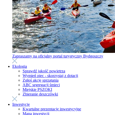
Zapraszamy na oficjalny portal turystyczny Bydgoszczy
Ekologia
Sprawdź jakość powietrza
Wymień piec - skorzystaj z dotacji
Zgłoś akcję sprzątania
ABC segregacji śmieci
Miejskie PSZOKI
Zbieranie deszczówki
Inwestycje
Kwartalne prezentacje inwestycyjne
Mapa inwestycji