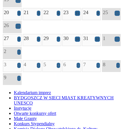
18
20
21
22
23
24
25
1
5
6
11
9
25
26
18
27
28
29
30
31
1
3
6
7
10
12
20
2
9
3
4
5
6
7
8
3
2
4
5
1
4
9
1
Kalendarium imprez
BYDGOSZCZ W SIECI MIAST KREATYWNYCH
UNESCO
Instytucje
Otwarte konkursy ofert
Małe Granty
Konkurs Stypendialny
Komisja Dialogu Obywatelskiego ds. Kultury