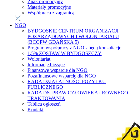
Znak promocyjny
Materiały promocyjne
Współpraca z zagranicą
NGO
BYDGOSKIE CENTRUM ORGANIZACJI
POZARZĄDOWYCH I WOLONTARIATU
(BCOPW GDAŃSKA 5)
Program współpracy z NGO - będą konsultacje
1,5% ZOSTAW W BYDGOSZCZY
Wolontariat
Informacje bieżące
Finansowe wsparcie dla NGO
Pozafinansowe wsparcie dla NGO
RADA DZIAŁALNOŚCI POŻYTKU
PUBLICZNEGO
RADA DS. PRAW CZŁOWIEKA I RÓWNEGO
TRAKTOWANIA
Tablica ogłoszeń
Kontakt