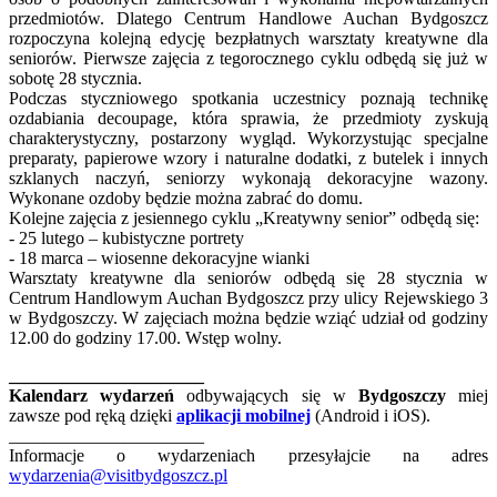
przedmiotów. Dlatego Centrum Handlowe Auchan Bydgoszcz
rozpoczyna kolejną edycję bezpłatnych warsztaty kreatywne dla
seniorów. Pierwsze zajęcia z tegorocznego cyklu odbędą się już w
sobotę 28 stycznia.
Podczas styczniowego spotkania uczestnicy poznają technikę
ozdabiania decoupage, która sprawia, że przedmioty zyskują
charakterystyczny, postarzony wygląd. Wykorzystując specjalne
preparaty, papierowe wzory i naturalne dodatki, z butelek i innych
szklanych naczyń, seniorzy wykonają dekoracyjne wazony.
Wykonane ozdoby będzie można zabrać do domu.
Kolejne zajęcia z jesiennego cyklu „Kreatywny senior” odbędą się:
- 25 lutego – kubistyczne portrety
- 18 marca – wiosenne dekoracyjne wianki
Warsztaty kreatywne dla seniorów odbędą się 28 stycznia w
Centrum Handlowym Auchan Bydgoszcz przy ulicy Rejewskiego 3
w Bydgoszczy. W zajęciach można będzie wziąć udział od godziny
12.00 do godziny 17.00. Wstęp wolny.
______________________
Kalendarz wydarzeń
odbywających się w
Bydgoszczy
miej
zawsze pod ręką dzięki
aplikacji mobilnej
(Android i iOS).
______________________
Informacje o wydarzeniach przesyłajcie na adres
wydarzenia@visitbydgoszcz.pl
______________________