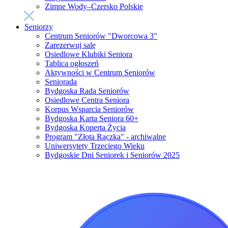
Zimne Wody–Czersko Polskie
Seniorzy
Centrum Seniorów "Dworcowa 3"
Zarezerwuj salę
Osiedlowe Klubiki Seniora
Tablica ogłoszeń
Aktywności w Centrum Seniorów
Seniorada
Bydgoska Rada Seniorów
Osiedlowe Centra Seniora
Korpus Wsparcia Seniorów
Bydgoska Karta Seniora 60+
Bydgoska Koperta Życia
Program "Złota Rączka" - archiwalne
Uniwersytety Trzeciego Wieku
Bydgoskie Dni Seniorek i Seniorów 2025