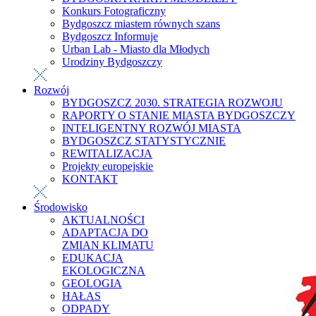
Konkurs Fotograficzny
Bydgoszcz miastem równych szans
Bydgoszcz Informuje
Urban Lab - Miasto dla Młodych
Urodziny Bydgoszczy
Rozwój
BYDGOSZCZ 2030. STRATEGIA ROZWOJU
RAPORTY O STANIE MIASTA BYDGOSZCZY
INTELIGENTNY ROZWÓJ MIASTA
BYDGOSZCZ STATYSTYCZNIE
REWITALIZACJA
Projekty europejskie
KONTAKT
Środowisko
AKTUALNOŚCI
ADAPTACJA DO
ZMIAN KLIMATU
EDUKACJA
EKOLOGICZNA
GEOLOGIA
HAŁAS
ODPADY