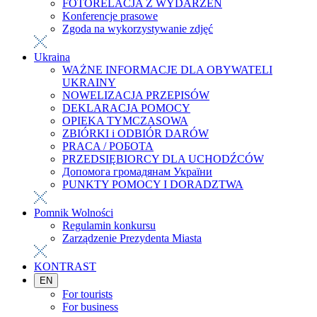
FOTORELACJA Z WYDARZEŃ
Konferencje prasowe
Zgoda na wykorzystywanie zdjęć
Ukraina
WAŻNE INFORMACJE DLA OBYWATELI
UKRAINY
NOWELIZACJA PRZEPISÓW
DEKLARACJA POMOCY
OPIEKA TYMCZASOWA
ZBIÓRKI i ODBIÓR DARÓW
PRACA / РОБОТА
PRZEDSIĘBIORCY DLA UCHODŹCÓW
Допомога громадянам України
PUNKTY POMOCY I DORADZTWA
Pomnik Wolności
Regulamin konkursu
Zarządzenie Prezydenta Miasta
KONTRAST
EN
For tourists
For business