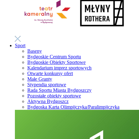
Sport
Baseny
Bydgoskie Centrum Sportu
Bydgoskie Obiekty Sportowe
Kalendarium imprez sportowych
Otwarte konkursy ofert
Małe Granty
Stypendia sportowe
Rada Sportu Miasta Bydgoszczy
Pozostałe obiekty sportowe
Aktywna Bydgoszcz
Bydgoska Karta Olimpijczyka/Paralimpijczyka