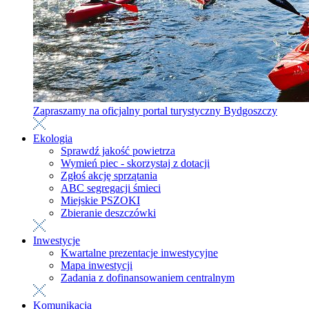
Zapraszamy na oficjalny portal turystyczny Bydgoszczy
Ekologia
Sprawdź jakość powietrza
Wymień piec - skorzystaj z dotacji
Zgłoś akcję sprzątania
ABC segregacji śmieci
Miejskie PSZOKI
Zbieranie deszczówki
Inwestycje
Kwartalne prezentacje inwestycyjne
Mapa inwestycji
Zadania z dofinansowaniem centralnym
Komunikacja