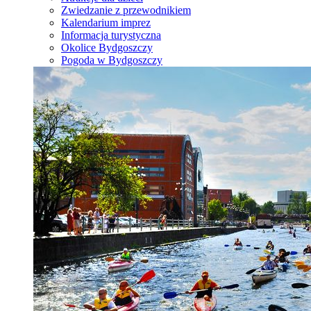
Zwiedzanie z przewodnikiem
Kalendarium imprez
Informacja turystyczna
Okolice Bydgoszczy
Pogoda w Bydgoszczy