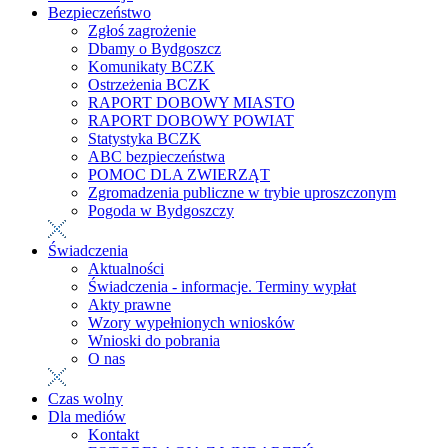
Bezpieczeństwo
Zgłoś zagrożenie
Dbamy o Bydgoszcz
Komunikaty BCZK
Ostrzeżenia BCZK
RAPORT DOBOWY MIASTO
RAPORT DOBOWY POWIAT
Statystyka BCZK
ABC bezpieczeństwa
POMOC DLA ZWIERZĄT
Zgromadzenia publiczne w trybie uproszczonym
Pogoda w Bydgoszczy
Świadczenia
Aktualności
Świadczenia - informacje. Terminy wypłat
Akty prawne
Wzory wypełnionych wniosków
Wnioski do pobrania
O nas
Czas wolny
Dla mediów
Kontakt