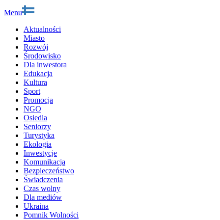
Menu
Aktualności
Miasto
Rozwój
Środowisko
Dla inwestora
Edukacja
Kultura
Sport
Promocja
NGO
Osiedla
Seniorzy
Turystyka
Ekologia
Inwestycje
Komunikacja
Bezpieczeństwo
Świadczenia
Czas wolny
Dla mediów
Ukraina
Pomnik Wolności