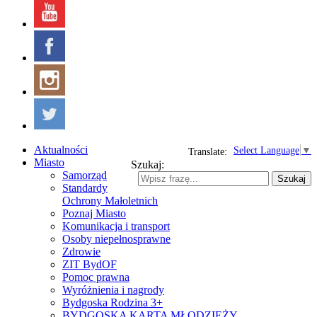
Aktualności
Select Language
▼
Translate:
Miasto
Szukaj:
Samorząd
Szukaj
Standardy
Ochrony Małoletnich
Poznaj Miasto
Komunikacja i transport
Osoby niepełnosprawne
Zdrowie
ZIT BydOF
Pomoc prawna
Wyróżnienia i nagrody
Bydgoska Rodzina 3+
BYDGOSKA KARTA MŁODZIEŻY