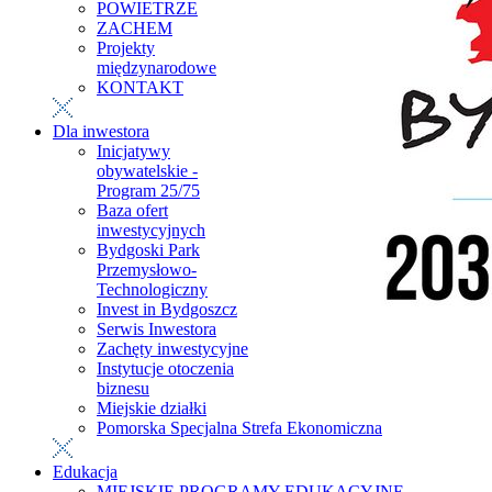
POWIETRZE
ZACHEM
Projekty
międzynarodowe
KONTAKT
Dla inwestora
Inicjatywy
obywatelskie -
Program 25/75
Baza ofert
inwestycyjnych
Bydgoski Park
Przemysłowo-
Technologiczny
Invest in Bydgoszcz
Serwis Inwestora
Zachęty inwestycyjne
Instytucje otoczenia
biznesu
Miejskie działki
Pomorska Specjalna Strefa Ekonomiczna
Edukacja
MIEJSKIE PROGRAMY EDUKACYJNE