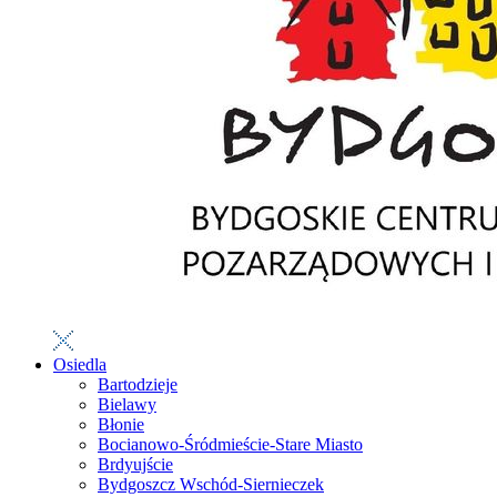
Osiedla
Bartodzieje
Bielawy
Błonie
Bocianowo-Śródmieście-Stare Miasto
Brdyujście
Bydgoszcz Wschód-Siernieczek