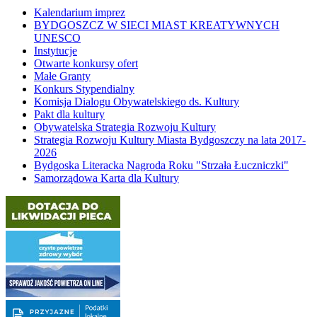
Kalendarium imprez
BYDGOSZCZ W SIECI MIAST KREATYWNYCH
UNESCO
Instytucje
Otwarte konkursy ofert
Małe Granty
Konkurs Stypendialny
Komisja Dialogu Obywatelskiego ds. Kultury
Pakt dla kultury
Obywatelska Strategia Rozwoju Kultury
Strategia Rozwoju Kultury Miasta Bydgoszczy na lata 2017-
2026
Bydgoska Literacka Nagroda Roku "Strzała Łuczniczki"
Samorządowa Karta dla Kultury