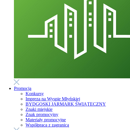
Promocja
Konkursy
Impreza na Wyspie Młyńskiej
BYDGOSKI JARMARK ŚWIĄTECZNY
Znaki miejskie
Znak promocyjny
Materiały promocyjne
Współpraca z zagranicą