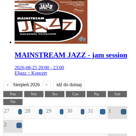
MAINSTREAM JAZZ - jam session
2026-08-25 20:00 - 23:00
Eljazz :: Koncert
‹
Sierpień 2026
›
idź do dzisiaj
Pon
Wto
Śro
Czw
Pią
Sob
Nie
27
28
29
30
31
1
4
5
6
8
15
15
2
13