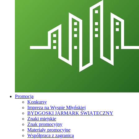
Promocja
Konkursy
Impreza na Wyspie Młyńskiej
BYDGOSKI JARMARK ŚWIĄTECZNY
Znaki miejskie
Znak promocyjny
Materiały promocyjne
Współpraca z zagranicą