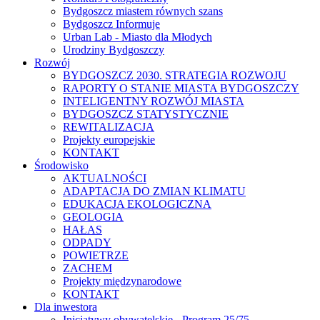
Bydgoszcz miastem równych szans
Bydgoszcz Informuje
Urban Lab - Miasto dla Młodych
Urodziny Bydgoszczy
Rozwój
BYDGOSZCZ 2030. STRATEGIA ROZWOJU
RAPORTY O STANIE MIASTA BYDGOSZCZY
INTELIGENTNY ROZWÓJ MIASTA
BYDGOSZCZ STATYSTYCZNIE
REWITALIZACJA
Projekty europejskie
KONTAKT
Środowisko
AKTUALNOŚCI
ADAPTACJA DO ZMIAN KLIMATU
EDUKACJA EKOLOGICZNA
GEOLOGIA
HAŁAS
ODPADY
POWIETRZE
ZACHEM
Projekty międzynarodowe
KONTAKT
Dla inwestora
Inicjatywy obywatelskie - Program 25/75