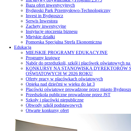
Baza ofert inwestycyjnych
Bydgoski Park Przemysłowo-Technologiczny
Invest in Bydgoszcz
Serwis Inwestora
Zachęty inwestycyjne
Instytucje otoczenia biznesu
Miejskie działki
Pomorska Specjalna Strefa Ekonomiczna
Edukacja
MIEJSKIE PROGRAMY EDUKACYJNE
Programy krajowe
Nabór do przedszkoli, szkół i placówek oświatowych na
KONKURSY NA STANOWISKA DYREKTORÓW S
OŚWIATOWYCH W 2026 ROKU
Oferty pracy w placówkach oświatowych
Opieka nad dziećmi w wieku do lat 3
Placówki oświatowe prowadzone przez miasto Bydgosz
Przedszkola publiczne prowadzone przez JST
Szkoły i placówki niepubliczne
Obwody szkół podstawowych
Otwarte konkursy ofert