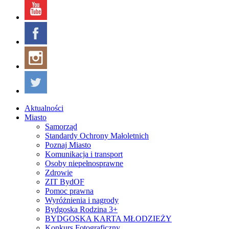
Aktualności
Miasto
Samorząd
Standardy Ochrony Małoletnich
Poznaj Miasto
Komunikacja i transport
Osoby niepełnosprawne
Zdrowie
ZIT BydOF
Pomoc prawna
Wyróżnienia i nagrody
Bydgoska Rodzina 3+
BYDGOSKA KARTA MŁODZIEŻY
Konkurs Fotograficzny