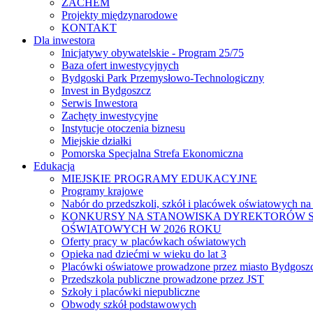
ZACHEM
Projekty międzynarodowe
KONTAKT
Dla inwestora
Inicjatywy obywatelskie - Program 25/75
Baza ofert inwestycyjnych
Bydgoski Park Przemysłowo-Technologiczny
Invest in Bydgoszcz
Serwis Inwestora
Zachęty inwestycyjne
Instytucje otoczenia biznesu
Miejskie działki
Pomorska Specjalna Strefa Ekonomiczna
Edukacja
MIEJSKIE PROGRAMY EDUKACYJNE
Programy krajowe
Nabór do przedszkoli, szkół i placówek oświatowych na
KONKURSY NA STANOWISKA DYREKTORÓW S
OŚWIATOWYCH W 2026 ROKU
Oferty pracy w placówkach oświatowych
Opieka nad dziećmi w wieku do lat 3
Placówki oświatowe prowadzone przez miasto Bydgosz
Przedszkola publiczne prowadzone przez JST
Szkoły i placówki niepubliczne
Obwody szkół podstawowych