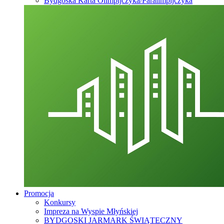
Bydgoska Karta Olimpijczyka/Paralimpijczyka
Promocja
Konkursy
Impreza na Wyspie Młyńskiej
BYDGOSKI JARMARK ŚWIĄTECZNY