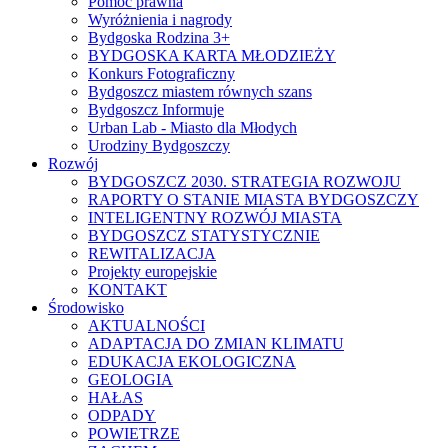
Pomoc prawna
Wyróżnienia i nagrody
Bydgoska Rodzina 3+
BYDGOSKA KARTA MŁODZIEŻY
Konkurs Fotograficzny
Bydgoszcz miastem równych szans
Bydgoszcz Informuje
Urban Lab - Miasto dla Młodych
Urodziny Bydgoszczy
Rozwój
BYDGOSZCZ 2030. STRATEGIA ROZWOJU
RAPORTY O STANIE MIASTA BYDGOSZCZY
INTELIGENTNY ROZWÓJ MIASTA
BYDGOSZCZ STATYSTYCZNIE
REWITALIZACJA
Projekty europejskie
KONTAKT
Środowisko
AKTUALNOŚCI
ADAPTACJA DO ZMIAN KLIMATU
EDUKACJA EKOLOGICZNA
GEOLOGIA
HAŁAS
ODPADY
POWIETRZE