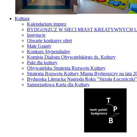
Kultura
Kalendarium imprez
BYDGOSZCZ W SIECI MIAST KREATYWNYCH 
Instytucje
Otwarte konkursy ofert
Małe Granty
Konkurs Stypendialny
Komisja Dialogu Obywatelskiego ds. Kultury
Pakt dla kultury
Obywatelska Strategia Rozwoju Kultury
Strategia Rozwoju Kultury Miasta Bydgoszczy na lata 
Bydgoska Literacka Nagroda Roku "Strzała Łuczniczki"
Samorządowa Karta dla Kultury