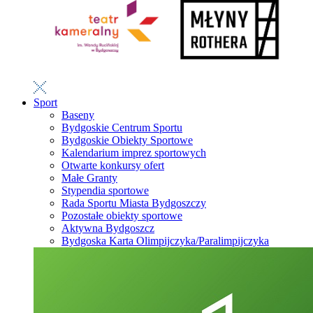
Sport
Baseny
Bydgoskie Centrum Sportu
Bydgoskie Obiekty Sportowe
Kalendarium imprez sportowych
Otwarte konkursy ofert
Małe Granty
Stypendia sportowe
Rada Sportu Miasta Bydgoszczy
Pozostałe obiekty sportowe
Aktywna Bydgoszcz
Bydgoska Karta Olimpijczyka/Paralimpijczyka