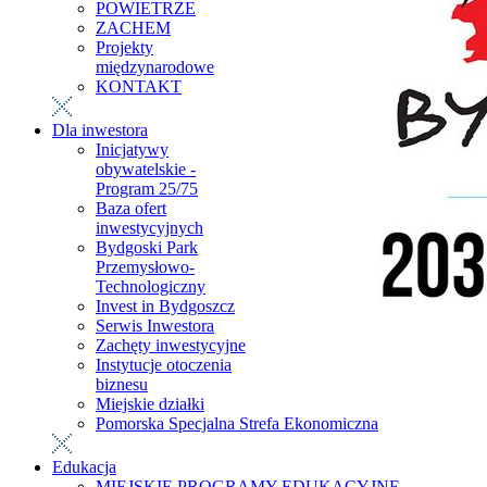
POWIETRZE
ZACHEM
Projekty
międzynarodowe
KONTAKT
Dla inwestora
Inicjatywy
obywatelskie -
Program 25/75
Baza ofert
inwestycyjnych
Bydgoski Park
Przemysłowo-
Technologiczny
Invest in Bydgoszcz
Serwis Inwestora
Zachęty inwestycyjne
Instytucje otoczenia
biznesu
Miejskie działki
Pomorska Specjalna Strefa Ekonomiczna
Edukacja
MIEJSKIE PROGRAMY EDUKACYJNE