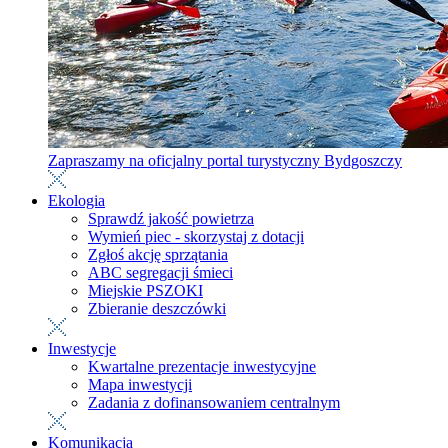
Zapraszamy na oficjalny portal turystyczny Bydgoszczy
Ekologia
Sprawdź jakość powietrza
Wymień piec - skorzystaj z dotacji
Zgłoś akcję sprzątania
ABC segregacji śmieci
Miejskie PSZOKI
Zbieranie deszczówki
Inwestycje
Kwartalne prezentacje inwestycyjne
Mapa inwestycji
Zadania z dofinansowaniem centralnym
Komunikacja