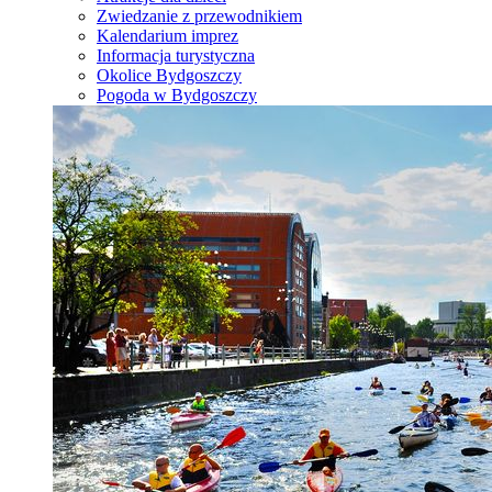
Zwiedzanie z przewodnikiem
Kalendarium imprez
Informacja turystyczna
Okolice Bydgoszczy
Pogoda w Bydgoszczy