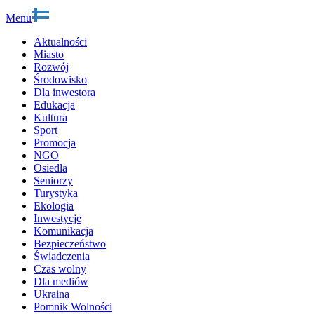
Menu
Aktualności
Miasto
Rozwój
Środowisko
Dla inwestora
Edukacja
Kultura
Sport
Promocja
NGO
Osiedla
Seniorzy
Turystyka
Ekologia
Inwestycje
Komunikacja
Bezpieczeństwo
Świadczenia
Czas wolny
Dla mediów
Ukraina
Pomnik Wolności