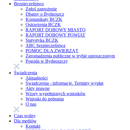
Bezpieczeństwo
Zgłoś zagrożenie
Dbamy o Bydgoszcz
Komunikaty BCZK
Ostrzeżenia BCZK
RAPORT DOBOWY MIASTO
RAPORT DOBOWY POWIAT
Statystyka BCZK
ABC bezpieczeństwa
POMOC DLA ZWIERZĄT
Zgromadzenia publiczne w trybie uproszczonym
Pogoda w Bydgoszczy
Świadczenia
Aktualności
Świadczenia - informacje. Terminy wypłat
Akty prawne
Wzory wypełnionych wniosków
Wnioski do pobrania
O nas
Czas wolny
Dla mediów
Kontakt