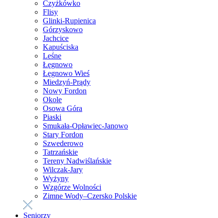
Czyżkówko
Flisy
Glinki-Rupienica
Górzyskowo
Jachcice
Kapuściska
Leśne
Łęgnowo
Łęgnowo Wieś
Miedzyń-Prądy
Nowy Fordon
Okole
Osowa Góra
Piaski
Smukała-Opławiec-Janowo
Stary Fordon
Szwederowo
Tatrzańskie
Tereny Nadwiślańskie
Wilczak-Jary
Wyżyny
Wzgórze Wolności
Zimne Wody–Czersko Polskie
Seniorzy