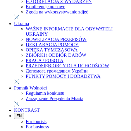
FOTORELACJA Z WYDARZEŃ
Konferencje prasowe
Zgoda na wykorzystywanie zdjęć
Ukraina
WAŻNE INFORMACJE DLA OBYWATELI
UKRAINY
NOWELIZACJA PRZEPISÓW
DEKLARACJA POMOCY
OPIEKA TYMCZASOWA
ZBIÓRKI i ODBIÓR DARÓW
PRACA / РОБОТА
PRZEDSIĘBIORCY DLA UCHODŹCÓW
Допомога громадянам України
PUNKTY POMOCY I DORADZTWA
Pomnik Wolności
Regulamin konkursu
Zarządzenie Prezydenta Miasta
KONTRAST
EN
For tourists
For business