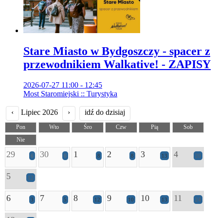
Stare Miasto w Bydgoszczy - spacer z
przewodnikiem Walkative! - ZAPISY
2026-07-27 11:00 - 12:45
Most Staromiejski :: Turystyka
‹
Lipiec 2026
›
idź do dzisiaj
Pon
Wto
Śro
Czw
Pią
Sob
Nie
29
30
1
2
3
4
6
6
8
8
13
20
5
12
6
7
8
9
10
11
3
5
12
10
13
24