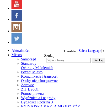
Aktualności
Select Language
▼
Translate:
Miasto
Szukaj:
Samorząd
Szukaj
Standardy
Ochrony Małoletnich
Poznaj Miasto
Komunikacja i transport
Osoby niepełnosprawne
Zdrowie
ZIT BydOF
Pomoc prawna
Wyróżnienia i nagrody
Bydgoska Rodzina 3+
BYDGOSKA KARTA MŁODZIEŻY