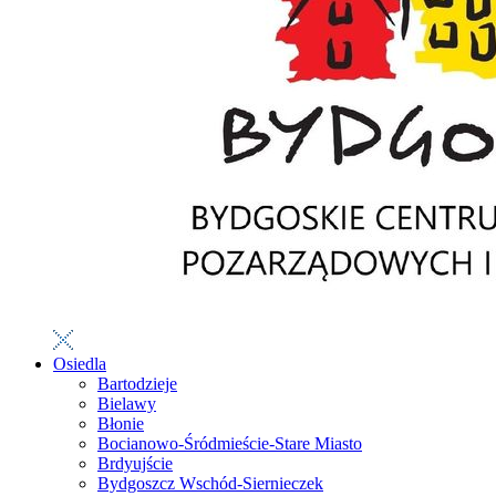
Osiedla
Bartodzieje
Bielawy
Błonie
Bocianowo-Śródmieście-Stare Miasto
Brdyujście
Bydgoszcz Wschód-Siernieczek