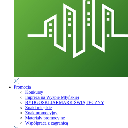
Promocja
Konkursy
Impreza na Wyspie Młyńskiej
BYDGOSKI JARMARK ŚWIĄTECZNY
Znaki miejskie
Znak promocyjny
Materiały promocyjne
Współpraca z zagranicą