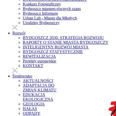
Konkurs Fotograficzny
Bydgoszcz miastem równych szans
Bydgoszcz Informuje
Urban Lab - Miasto dla Młodych
Urodziny Bydgoszczy
Rozwój
BYDGOSZCZ 2030. STRATEGIA ROZWOJU
RAPORTY O STANIE MIASTA BYDGOSZCZY
INTELIGENTNY ROZWÓJ MIASTA
BYDGOSZCZ STATYSTYCZNIE
REWITALIZACJA
Projekty europejskie
KONTAKT
Środowisko
AKTUALNOŚCI
ADAPTACJA DO
ZMIAN KLIMATU
EDUKACJA
EKOLOGICZNA
GEOLOGIA
HAŁAS
ODPADY