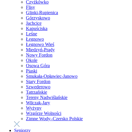
Czyżkówko
Flisy
Glinki-Rupienica
Górzyskowo
Jachcice
Kapuściska
Leśne
Łęgnowo
Łęgnowo Wieś
Miedzyń-Prądy
Nowy Fordon
Okole
Osowa Góra
Piaski
Smukała-Opławiec-Janowo
Stary Fordon
Szwederowo
Tatrzańskie
Tereny Nadwiślańskie
Wilczak-Jary
Wyżyny
Wzgórze Wolności
Zimne Wody–Czersko Polskie
Seniorzy