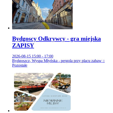
Bydgoscy Odkrywcy - gra miejska
ZAPISY
2026-08-15 15:00 - 17:00
Bydgoszcz, Wyspa Młyńska - pergola przy placu zabaw ::
Pozostałe