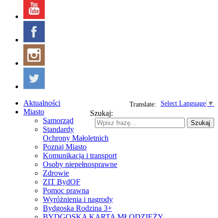
Aktualności
Select Language
▼
Translate:
Miasto
Szukaj:
Samorząd
Szukaj
Standardy
Ochrony Małoletnich
Poznaj Miasto
Komunikacja i transport
Osoby niepełnosprawne
Zdrowie
ZIT BydOF
Pomoc prawna
Wyróżnienia i nagrody
Bydgoska Rodzina 3+
BYDGOSKA KARTA MŁODZIEŻY