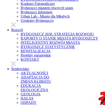
Konkurs Fotograficzny
Bydgoszcz miastem równych szans
Bydgoszcz Informuje
Urban Lab - Miasto dla Młodych
Urodziny Bydgoszczy
Rozwój
BYDGOSZCZ 2030. STRATEGIA ROZWOJU
RAPORTY O STANIE MIASTA BYDGOSZCZY
INTELIGENTNY ROZWÓJ MIASTA
BYDGOSZCZ STATYSTYCZNIE
REWITALIZACJA
Projekty europejskie
KONTAKT
Środowisko
AKTUALNOŚCI
ADAPTACJA DO
ZMIAN KLIMATU
EDUKACJA
EKOLOGICZNA
GEOLOGIA
HAŁAS
ODPADY