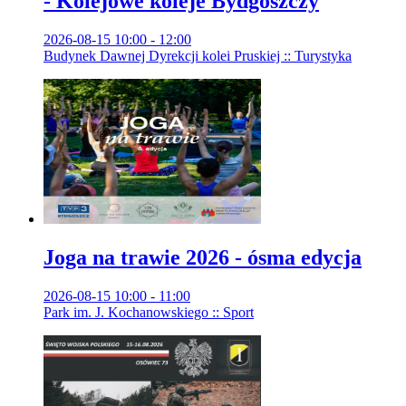
- Kolejowe koleje Bydgoszczy
2026-08-15 10:00 - 12:00
Budynek Dawnej Dyrekcji kolei Pruskiej :: Turystyka
Joga na trawie 2026 - ósma edycja
2026-08-15 10:00 - 11:00
Park im. J. Kochanowskiego :: Sport