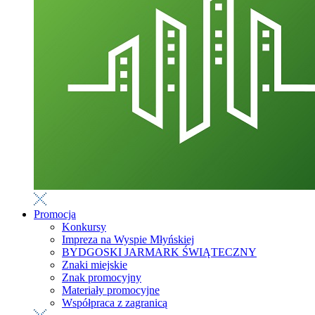
Promocja
Konkursy
Impreza na Wyspie Młyńskiej
BYDGOSKI JARMARK ŚWIĄTECZNY
Znaki miejskie
Znak promocyjny
Materiały promocyjne
Współpraca z zagranicą