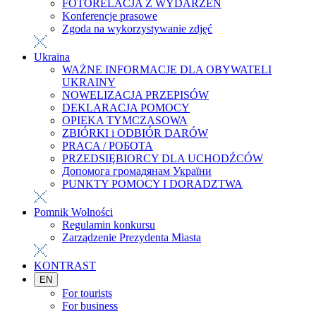
FOTORELACJA Z WYDARZEŃ
Konferencje prasowe
Zgoda na wykorzystywanie zdjęć
Ukraina
WAŻNE INFORMACJE DLA OBYWATELI
UKRAINY
NOWELIZACJA PRZEPISÓW
DEKLARACJA POMOCY
OPIEKA TYMCZASOWA
ZBIÓRKI i ODBIÓR DARÓW
PRACA / РОБОТА
PRZEDSIĘBIORCY DLA UCHODŹCÓW
Допомога громадянам України
PUNKTY POMOCY I DORADZTWA
Pomnik Wolności
Regulamin konkursu
Zarządzenie Prezydenta Miasta
KONTRAST
EN
For tourists
For business