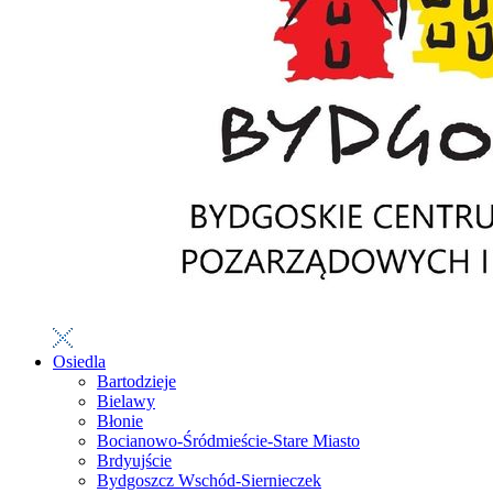
Osiedla
Bartodzieje
Bielawy
Błonie
Bocianowo-Śródmieście-Stare Miasto
Brdyujście
Bydgoszcz Wschód-Siernieczek