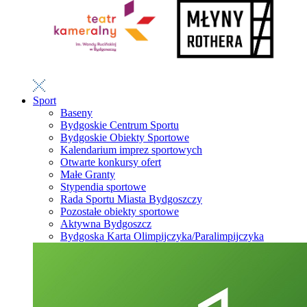
Sport
Baseny
Bydgoskie Centrum Sportu
Bydgoskie Obiekty Sportowe
Kalendarium imprez sportowych
Otwarte konkursy ofert
Małe Granty
Stypendia sportowe
Rada Sportu Miasta Bydgoszczy
Pozostałe obiekty sportowe
Aktywna Bydgoszcz
Bydgoska Karta Olimpijczyka/Paralimpijczyka