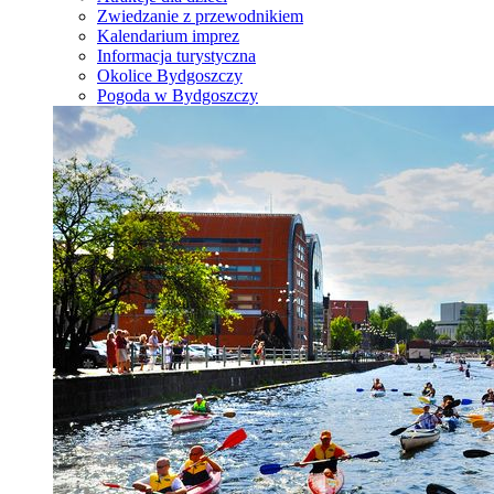
Zwiedzanie z przewodnikiem
Kalendarium imprez
Informacja turystyczna
Okolice Bydgoszczy
Pogoda w Bydgoszczy