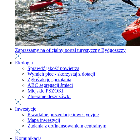
Zapraszamy na oficjalny portal turystyczny Bydgoszczy
Ekologia
Sprawdź jakość powietrza
Wymień piec - skorzystaj z dotacji
Zgłoś akcję sprzątania
ABC segregacji śmieci
Miejskie PSZOKI
Zbieranie deszczówki
Inwestycje
Kwartalne prezentacje inwestycyjne
Mapa inwestycji
Zadania z dofinansowaniem centralnym
Komunikacja