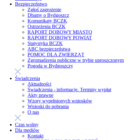
Bezpieczeństwo
Zgłoś zagrożenie
Dbamy o Bydgoszcz
Komunikaty BCZK
Ostrzeżenia BCZK
RAPORT DOBOWY MIASTO
RAPORT DOBOWY POWIAT
Statystyka BCZK
ABC bezpieczeństwa
POMOC DLA ZWIERZĄT
Zgromadzenia publiczne w trybie uproszczonym
Pogoda w Bydgoszczy
Świadczenia
Aktualności
Świadczenia - informacje. Terminy wypłat
Akty prawne
Wzory wypełnionych wniosków
Wnioski do pobrania
O nas
Czas wolny
Dla mediów
Kontakt