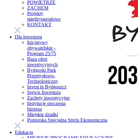
POWIETRZE
ZACHEM
Projekty
międzynarodowe
KONTAKT
Dla inwestora
Inicjatywy
obywatelskie -
Program 25/75
Baza ofert
inwestycyjnych
Bydgoski Park
Przemysłowo-
Technologiczny
Invest in Bydgoszcz
Serwis Inwestora
Zachęty inwestycyjne
Instytucje otoczenia
biznesu
Miejskie działki
Pomorska Specjalna Strefa Ekonomiczna
Edukacja
MIEJSKIE PROGRAMY EDUKACYJNE