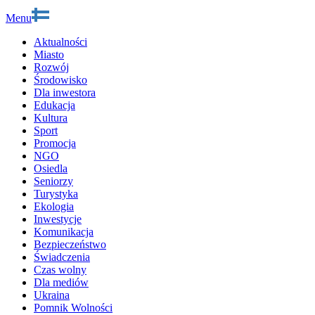
Menu
Aktualności
Miasto
Rozwój
Środowisko
Dla inwestora
Edukacja
Kultura
Sport
Promocja
NGO
Osiedla
Seniorzy
Turystyka
Ekologia
Inwestycje
Komunikacja
Bezpieczeństwo
Świadczenia
Czas wolny
Dla mediów
Ukraina
Pomnik Wolności