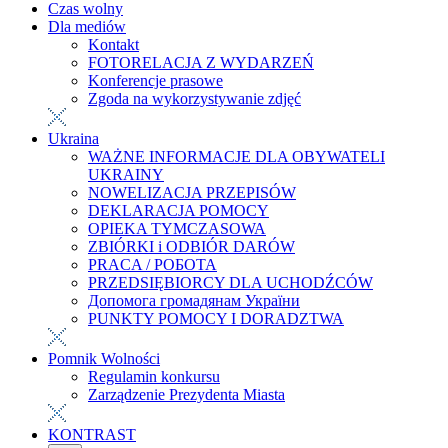
Czas wolny
Dla mediów
Kontakt
FOTORELACJA Z WYDARZEŃ
Konferencje prasowe
Zgoda na wykorzystywanie zdjęć
Ukraina
WAŻNE INFORMACJE DLA OBYWATELI
UKRAINY
NOWELIZACJA PRZEPISÓW
DEKLARACJA POMOCY
OPIEKA TYMCZASOWA
ZBIÓRKI i ODBIÓR DARÓW
PRACA / РОБОТА
PRZEDSIĘBIORCY DLA UCHODŹCÓW
Допомога громадянам України
PUNKTY POMOCY I DORADZTWA
Pomnik Wolności
Regulamin konkursu
Zarządzenie Prezydenta Miasta
KONTRAST