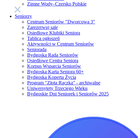
Zimne Wody–Czersko Polskie
Seniorzy
Centrum Seniorów "Dworcowa 3"
Zarezerwuj salę
Osiedlowe Klubiki Seniora
Tablica ogłoszeń
Aktywności w Centrum Seniorów
Seniorada
Bydgoska Rada Seniorów
Osiedlowe Centra Seniora
Korpus Wsparcia Seniorów
Bydgoska Karta Seniora 60+
Bydgoska Koperta Życia
Program "Złota Rączka" - archiwalne
Uniwersytety Trzeciego Wieku
Bydgoskie Dni Seniorek i Seniorów 2025