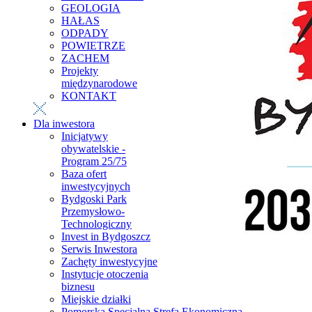
GEOLOGIA
HAŁAS
ODPADY
POWIETRZE
ZACHEM
Projekty
międzynarodowe
KONTAKT
Dla inwestora
Inicjatywy
obywatelskie -
Program 25/75
Baza ofert
inwestycyjnych
Bydgoski Park
Przemysłowo-
Technologiczny
Invest in Bydgoszcz
Serwis Inwestora
Zachęty inwestycyjne
Instytucje otoczenia
biznesu
Miejskie działki
Pomorska Specjalna Strefa Ekonomiczna