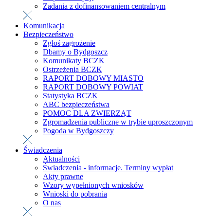
Zadania z dofinansowaniem centralnym
Komunikacja
Bezpieczeństwo
Zgłoś zagrożenie
Dbamy o Bydgoszcz
Komunikaty BCZK
Ostrzeżenia BCZK
RAPORT DOBOWY MIASTO
RAPORT DOBOWY POWIAT
Statystyka BCZK
ABC bezpieczeństwa
POMOC DLA ZWIERZĄT
Zgromadzenia publiczne w trybie uproszczonym
Pogoda w Bydgoszczy
Świadczenia
Aktualności
Świadczenia - informacje. Terminy wypłat
Akty prawne
Wzory wypełnionych wniosków
Wnioski do pobrania
O nas