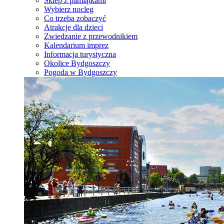
Sklep z pamiątkami
Wybierz nocleg
Co trzeba zobaczyć
Atrakcje dla dzieci
Zwiedzanie z przewodnikiem
Kalendarium imprez
Informacja turystyczna
Okolice Bydgoszczy
Pogoda w Bydgoszczy