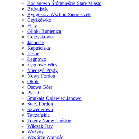
Bocianowo-Śródmieście-Stare Miasto
Brdyujście
Bydgoszcz Wschód-Siernieczek
Czyżkówko
Flisy
Glinki-Rupienica
Górzyskowo
Jachcice
Kapuściska
Leśne
Łęgnowo
Łęgnowo Wieś
Miedzyń-Prądy
Nowy Fordon
Okole
Osowa Góra
Piaski
Smukała-Opławiec-Janowo
Stary Fordon
Szwederowo
Tatrzańskie
Tereny Nadwiślańskie
Wilczak-Jary
Wyżyny
Wzgórze Wolności