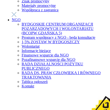
Znak promocyjny
Materiały promocyjne
Współpraca z zagranicą
NGO
BYDGOSKIE CENTRUM ORGANIZACJI
POZARZĄDOWYCH I WOLONTARIATU
(BCOPW GDAŃSKA 5)
Program współpracy z NGO - będą konsultacje
1,5% ZOSTAW W BYDGOSZCZY
Wolontariat
Informacje bieżące
Finansowe wsparcie dla NGO
Pozafinansowe wsparcie dla NGO
RADA DZIAŁALNOŚCI POŻYTKU
PUBLICZNEGO
RADA DS. PRAW CZŁOWIEKA I RÓWNEGO
TRAKTOWANIA
Tablica ogłoszeń
Kontakt