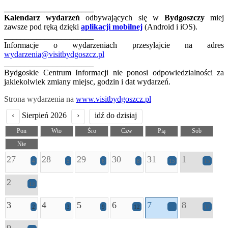
______________________
Kalendarz wydarzeń
odbywających się w
Bydgoszczy
miej
zawsze pod ręką dzięki
aplikacji mobilnej
(Android i iOS).
______________________
Informacje o wydarzeniach przesyłajcie na adres
wydarzenia@visitbydgoszcz.pl
______________________
Bydgoskie Centrum Informacji nie ponosi odpowiedzialności za
jakiekolwiek zmiany miejsc, godzin i dat wydarzeń.
Strona wydarzenia na
www.visitbydgoszcz.pl
‹
Sierpień 2026
›
idź do dzisiaj
Pon
Wto
Śro
Czw
Pią
Sob
Nie
27
28
29
30
31
1
4
5
6
8
15
15
2
13
3
4
5
6
7
8
2
3
9
12
11
17
9