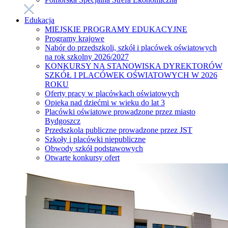
Edukacja
MIEJSKIE PROGRAMY EDUKACYJNE
Programy krajowe
Nabór do przedszkoli, szkół i placówek oświatowych
na rok szkolny 2026/2027
KONKURSY NA STANOWISKA DYREKTORÓW
SZKÓŁ I PLACÓWEK OŚWIATOWYCH W 2026
ROKU
Oferty pracy w placówkach oświatowych
Opieka nad dziećmi w wieku do lat 3
Placówki oświatowe prowadzone przez miasto
Bydgoszcz
Przedszkola publiczne prowadzone przez JST
Szkoły i placówki niepubliczne
Obwody szkół podstawowych
Otwarte konkursy ofert