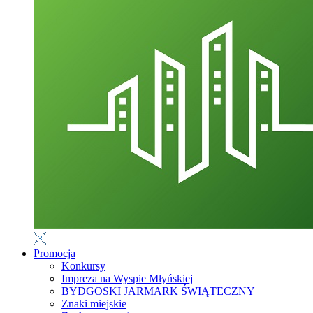
Promocja
Konkursy
Impreza na Wyspie Młyńskiej
BYDGOSKI JARMARK ŚWIĄTECZNY
Znaki miejskie