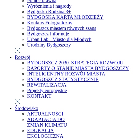
Pomoc prawna
Wyróżnienia i nagrody
Bydgoska Rodzina 3+
BYDGOSKA KARTA MŁODZIEŻY
Konkurs Fotograficzny
Bydgoszcz miastem równych szans
Bydgoszcz Informuje
Urban Lab - Miasto dla Młodych
Urodziny Bydgoszczy
Rozwój
BYDGOSZCZ 2030. STRATEGIA ROZWOJU
RAPORTY O STANIE MIASTA BYDGOSZCZY
INTELIGENTNY ROZWÓJ MIASTA
BYDGOSZCZ STATYSTYCZNIE
REWITALIZACJA
Projekty europejskie
KONTAKT
Środowisko
AKTUALNOŚCI
ADAPTACJA DO
ZMIAN KLIMATU
EDUKACJA
EKOLOGICZNA