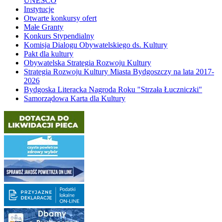
UNESCO
Instytucje
Otwarte konkursy ofert
Małe Granty
Konkurs Stypendialny
Komisja Dialogu Obywatelskiego ds. Kultury
Pakt dla kultury
Obywatelska Strategia Rozwoju Kultury
Strategia Rozwoju Kultury Miasta Bydgoszczy na lata 2017-
2026
Bydgoska Literacka Nagroda Roku "Strzała Łuczniczki"
Samorządowa Karta dla Kultury