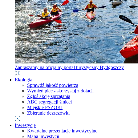
Zapraszamy na oficjalny portal turystyczny Bydgoszczy
Ekologia
Sprawdź jakość powietrza
Wymień piec - skorzystaj z dotacji
Zgłoś akcję sprzątania
ABC segregacji śmieci
Miejskie PSZOKI
Zbieranie deszczówki
Inwestycje
Kwartalne prezentacje inwestycyjne
Mapa inwestycji