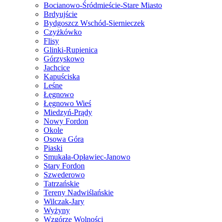
Bocianowo-Śródmieście-Stare Miasto
Brdyujście
Bydgoszcz Wschód-Siernieczek
Czyżkówko
Flisy
Glinki-Rupienica
Górzyskowo
Jachcice
Kapuściska
Leśne
Łęgnowo
Łęgnowo Wieś
Miedzyń-Prądy
Nowy Fordon
Okole
Osowa Góra
Piaski
Smukała-Opławiec-Janowo
Stary Fordon
Szwederowo
Tatrzańskie
Tereny Nadwiślańskie
Wilczak-Jary
Wyżyny
Wzgórze Wolności