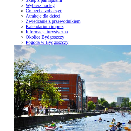
Sklep z pamiątkami
Wybierz nocleg
Co trzeba zobaczyć
Atrakcje dla dzieci
Zwiedzanie z przewodnikiem
Kalendarium imprez
Informacja turystyczna
Okolice Bydgoszczy
Pogoda w Bydgoszczy