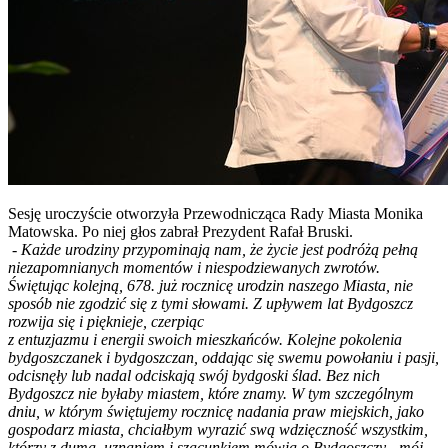
Sesję uroczyście otworzyła Przewodnicząca Rady Miasta Monika
Matowska. Po niej głos zabrał Prezydent Rafał Bruski.
-
Każde urodziny przypominają nam, że życie jest podróżą pełną
niezapomnianych momentów i niespodziewanych zwrotów.
Świętując kolejną, 678. już rocznicę urodzin naszego Miasta, nie
sposób nie zgodzić się z tymi słowami. Z upływem lat Bydgoszcz
rozwija się i pięknieje, czerpiąc
z entuzjazmu i energii swoich mieszkańców. Kolejne pokolenia
bydgoszczanek i bydgoszczan, oddając się swemu powołaniu i pasji,
odcisnęły lub nadal odciskają swój bydgoski ślad. Bez nich
Bydgoszcz nie byłaby miastem, które znamy. W tym szczególnym
dniu, w którym świętujemy rocznicę nadania praw miejskich, jako
gospodarz miasta, chciałbym wyrazić swą wdzięczność wszystkim,
którzy z dumą, uznaniem i szacunkiem mówią o Bydgoszczy „mój