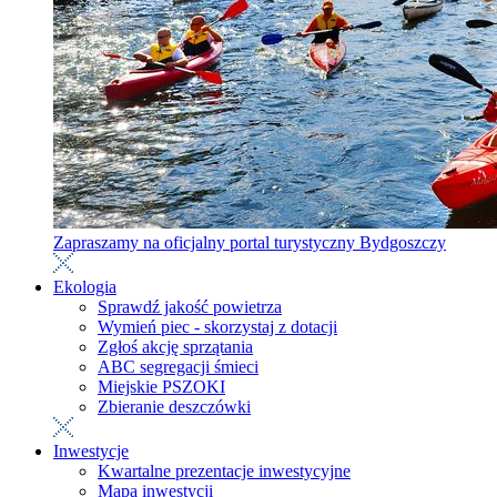
Zapraszamy na oficjalny portal turystyczny Bydgoszczy
Ekologia
Sprawdź jakość powietrza
Wymień piec - skorzystaj z dotacji
Zgłoś akcję sprzątania
ABC segregacji śmieci
Miejskie PSZOKI
Zbieranie deszczówki
Inwestycje
Kwartalne prezentacje inwestycyjne
Mapa inwestycji