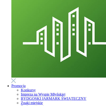
Promocja
Konkursy
Impreza na Wyspie Młyńskiej
BYDGOSKI JARMARK ŚWIĄTECZNY
Znaki miejskie