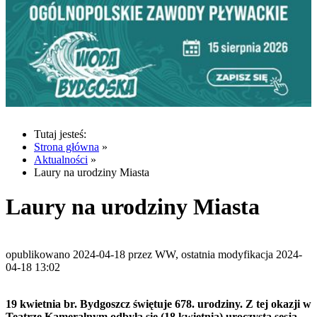
Tutaj jesteś:
Strona główna
»
Aktualności
»
Laury na urodziny Miasta
Laury na urodziny Miasta
opublikowano 2024-04-18 przez WW, ostatnia modyfikacja 2024-
04-18 13:02
19 kwietnia br. Bydgoszcz świętuje 678. urodziny. Z tej okazji w
Teatrze Kameralnym odbyła się (18 kwietnia) uroczysta sesja