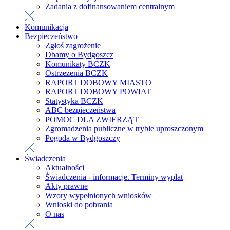
Zadania z dofinansowaniem centralnym
Komunikacja
Bezpieczeństwo
Zgłoś zagrożenie
Dbamy o Bydgoszcz
Komunikaty BCZK
Ostrzeżenia BCZK
RAPORT DOBOWY MIASTO
RAPORT DOBOWY POWIAT
Statystyka BCZK
ABC bezpieczeństwa
POMOC DLA ZWIERZĄT
Zgromadzenia publiczne w trybie uproszczonym
Pogoda w Bydgoszczy
Świadczenia
Aktualności
Świadczenia - informacje. Terminy wypłat
Akty prawne
Wzory wypełnionych wniosków
Wnioski do pobrania
O nas