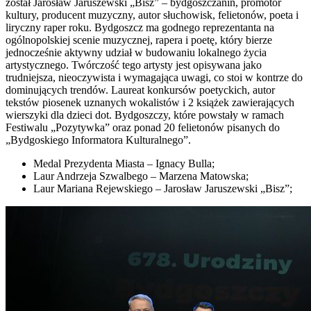
został Jarosław Jaruszewski „Bisz” – bydgoszczanin, promotor
kultury, producent muzyczny, autor słuchowisk, felietonów, poeta i
liryczny raper roku. Bydgoszcz ma godnego reprezentanta na
ogólnopolskiej scenie muzycznej, rapera i poetę, który bierze
jednocześnie aktywny udział w budowaniu lokalnego życia
artystycznego. Twórczość tego artysty jest opisywana jako
trudniejsza, nieoczywista i wymagająca uwagi, co stoi w kontrze do
dominujących trendów. Laureat konkursów poetyckich, autor
tekstów piosenek uznanych wokalistów i 2 książek zawierających
wierszyki dla dzieci dot. Bydgoszczy, które powstały w ramach
Festiwalu „Pozytywka” oraz ponad 20 felietonów pisanych do
„Bydgoskiego Informatora Kulturalnego”.
Medal Prezydenta Miasta – Ignacy Bulla;
Laur Andrzeja Szwalbego – Marzena Matowska;
Laur Mariana Rejewskiego – Jarosław Jaruszewski „Bisz”;