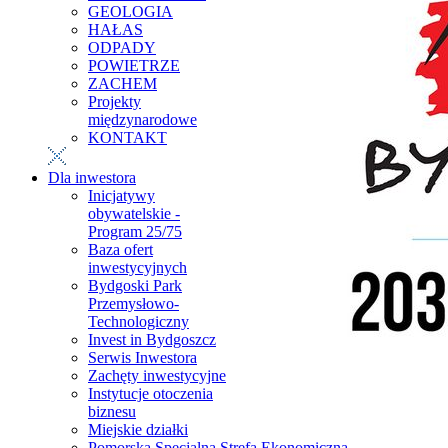
GEOLOGIA
HAŁAS
ODPADY
POWIETRZE
ZACHEM
Projekty
międzynarodowe
KONTAKT
Dla inwestora
Inicjatywy
obywatelskie -
Program 25/75
Baza ofert
inwestycyjnych
Bydgoski Park
Przemysłowo-
Technologiczny
Invest in Bydgoszcz
Serwis Inwestora
Zachęty inwestycyjne
Instytucje otoczenia
biznesu
Miejskie działki
Pomorska Specjalna Strefa Ekonomiczna