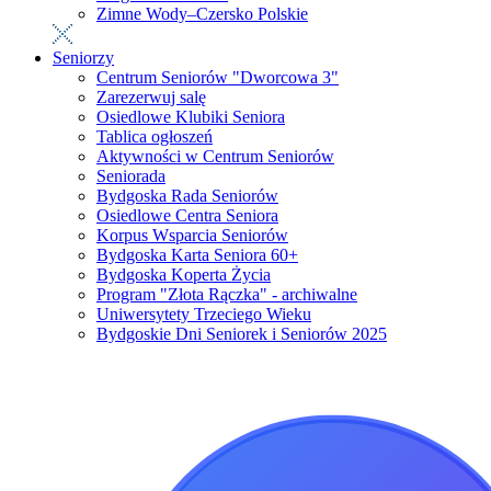
Zimne Wody–Czersko Polskie
Seniorzy
Centrum Seniorów "Dworcowa 3"
Zarezerwuj salę
Osiedlowe Klubiki Seniora
Tablica ogłoszeń
Aktywności w Centrum Seniorów
Seniorada
Bydgoska Rada Seniorów
Osiedlowe Centra Seniora
Korpus Wsparcia Seniorów
Bydgoska Karta Seniora 60+
Bydgoska Koperta Życia
Program "Złota Rączka" - archiwalne
Uniwersytety Trzeciego Wieku
Bydgoskie Dni Seniorek i Seniorów 2025