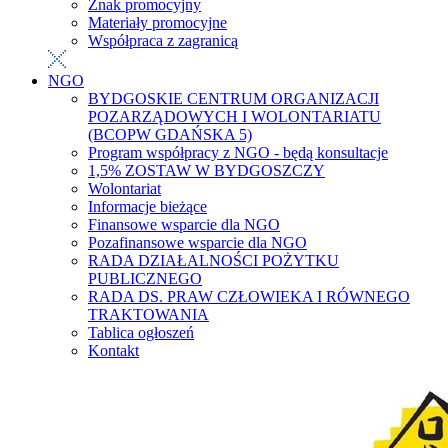
Znak promocyjny
Materiały promocyjne
Współpraca z zagranicą
NGO
BYDGOSKIE CENTRUM ORGANIZACJI
POZARZĄDOWYCH I WOLONTARIATU
(BCOPW GDAŃSKA 5)
Program współpracy z NGO - będą konsultacje
1,5% ZOSTAW W BYDGOSZCZY
Wolontariat
Informacje bieżące
Finansowe wsparcie dla NGO
Pozafinansowe wsparcie dla NGO
RADA DZIAŁALNOŚCI POŻYTKU
PUBLICZNEGO
RADA DS. PRAW CZŁOWIEKA I RÓWNEGO
TRAKTOWANIA
Tablica ogłoszeń
Kontakt