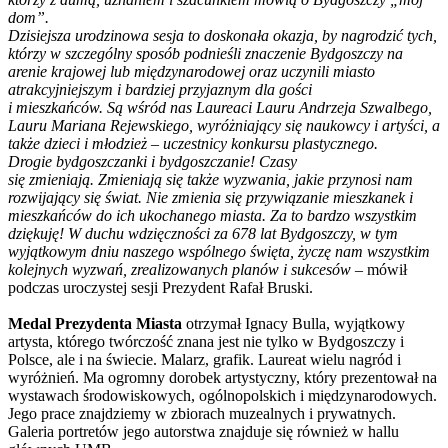
dom”.
Dzisiejsza urodzinowa sesja to doskonała okazja, by nagrodzić tych,
którzy w szczególny sposób podnieśli znaczenie Bydgoszczy na
arenie krajowej lub międzynarodowej oraz uczynili miasto
atrakcyjniejszym i bardziej przyjaznym dla gości
i mieszkańców. Są wśród nas Laureaci Lauru Andrzeja Szwalbego,
Lauru Mariana Rejewskiego, wyróżniający się naukowcy i artyści, a
także dzieci i młodzież – uczestnicy konkursu plastycznego.
Drogie bydgoszczanki i bydgoszczanie! Czasy
się zmieniają. Zmieniają się także wyzwania, jakie przynosi nam
rozwijający się świat. Nie zmienia się przywiązanie mieszkanek i
mieszkańców do ich ukochanego miasta. Za to bardzo wszystkim
dziękuję! W duchu wdzięczności za 678 lat Bydgoszczy, w tym
wyjątkowym dniu naszego wspólnego święta, życzę nam wszystkim
kolejnych wyzwań, zrealizowanych planów i sukcesów
– mówił
podczas uroczystej sesji Prezydent Rafał Bruski.
Medal Prezydenta Miasta
otrzymał Ignacy Bulla, wyjątkowy
artysta, którego twórczość znana jest nie tylko w Bydgoszczy i
Polsce, ale i na świecie. Malarz, grafik. Laureat wielu nagród i
wyróżnień. Ma ogromny dorobek artystyczny, który prezentował na
wystawach środowiskowych, ogólnopolskich i międzynarodowych.
Jego prace znajdziemy w zbiorach muzealnych i prywatnych.
Galeria portretów jego autorstwa znajduje się również w hallu