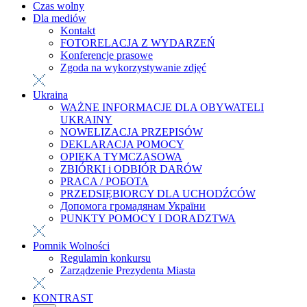
Czas wolny
Dla mediów
Kontakt
FOTORELACJA Z WYDARZEŃ
Konferencje prasowe
Zgoda na wykorzystywanie zdjęć
Ukraina
WAŻNE INFORMACJE DLA OBYWATELI
UKRAINY
NOWELIZACJA PRZEPISÓW
DEKLARACJA POMOCY
OPIEKA TYMCZASOWA
ZBIÓRKI i ODBIÓR DARÓW
PRACA / РОБОТА
PRZEDSIĘBIORCY DLA UCHODŹCÓW
Допомога громадянам України
PUNKTY POMOCY I DORADZTWA
Pomnik Wolności
Regulamin konkursu
Zarządzenie Prezydenta Miasta
KONTRAST