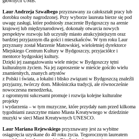
głównych UMB.
Laur Andrzeja Szwalbego
przyznawany za całokształt pracy lub
dorobku osoby nagrodzonej. Przy wyborze laureata bierze się pod
uwagę zasługi, które podniosły znaczenie Bydgoszczy na arenie
krajowej lub międzynarodowej, dokonały otwarcia nowych
perspektyw rozwoju lub uczyniły miasto atrakcyjniejszym oraz
bardziej przyjaznym dla gości i mieszkańców. W tym roku Laur
przyznany został Marzenie Matowskiej, wieloletniej dyrektorce
Miejskiego Centrum Kultury w Bydgoszczy, przyjaciółce i
mentorce bydgoskiej kultury.
Dzięki jej zaangażowaniu wiele miejsc w Bydgoszczy tętni
kulturalnym życiem. Na jej zaproszenie w mieście gościło wielu
znamienitych, znanych artystów
z Polski i świata, a lokalni i blisko związani w Bydgoszczą znaleźli
przyjazny, twórczy dom. Miłośniczka tradycji, ale równocześnie
nowoczesna menedżerka,
z ogromnymi sukcesami promuje i rozwija kolejne kulturalne
projekty
i wydarzenia – w tym muzyczne, które przydały nam przed kilkoma
tygodniami zaszczytne miano Miasta Kreatywnego w dziedzinie
muzyki w sieci Miast Kreatywnych UNESCO.
Laur Mariana Rejewskiego
przyznawany jest za wybitne
osiągnięcia uzyskane do 40 roku życia. Tegorocznym laureatem