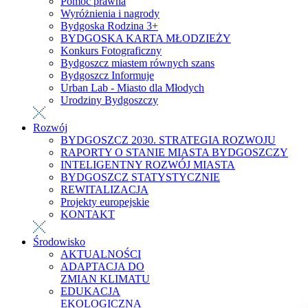
Pomoc prawna
Wyróżnienia i nagrody
Bydgoska Rodzina 3+
BYDGOSKA KARTA MŁODZIEŻY
Konkurs Fotograficzny
Bydgoszcz miastem równych szans
Bydgoszcz Informuje
Urban Lab - Miasto dla Młodych
Urodziny Bydgoszczy
Rozwój
BYDGOSZCZ 2030. STRATEGIA ROZWOJU
RAPORTY O STANIE MIASTA BYDGOSZCZY
INTELIGENTNY ROZWÓJ MIASTA
BYDGOSZCZ STATYSTYCZNIE
REWITALIZACJA
Projekty europejskie
KONTAKT
Środowisko
AKTUALNOŚCI
ADAPTACJA DO
ZMIAN KLIMATU
EDUKACJA
EKOLOGICZNA