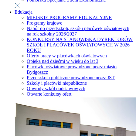
Edukacja
MIEJSKIE PROGRAMY EDUKACYJNE
Programy krajowe
Nabór do przedszkoli, szkół i placówek oświatowych
na rok szkolny 2026/2027
KONKURSY NA STANOWISKA DYREKTORÓW
SZKÓŁ I PLACÓWEK OŚWIATOWYCH W 2026
ROKU
Oferty pracy w placówkach oświatowych
Opieka nad dziećmi w wieku do lat 3
Placówki oświatowe prowadzone przez miasto
Bydgoszcz
Przedszkola publiczne prowadzone przez JST
Szkoły i placówki niepubliczne
Obwody szkół podstawowych
Otwarte konkursy ofert