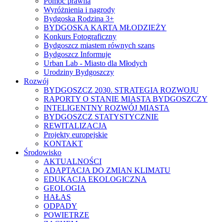
Pomoc prawna
Wyróżnienia i nagrody
Bydgoska Rodzina 3+
BYDGOSKA KARTA MŁODZIEŻY
Konkurs Fotograficzny
Bydgoszcz miastem równych szans
Bydgoszcz Informuje
Urban Lab - Miasto dla Młodych
Urodziny Bydgoszczy
Rozwój
BYDGOSZCZ 2030. STRATEGIA ROZWOJU
RAPORTY O STANIE MIASTA BYDGOSZCZY
INTELIGENTNY ROZWÓJ MIASTA
BYDGOSZCZ STATYSTYCZNIE
REWITALIZACJA
Projekty europejskie
KONTAKT
Środowisko
AKTUALNOŚCI
ADAPTACJA DO ZMIAN KLIMATU
EDUKACJA EKOLOGICZNA
GEOLOGIA
HAŁAS
ODPADY
POWIETRZE