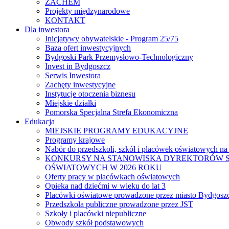
ZACHEM
Projekty międzynarodowe
KONTAKT
Dla inwestora
Inicjatywy obywatelskie - Program 25/75
Baza ofert inwestycyjnych
Bydgoski Park Przemysłowo-Technologiczny
Invest in Bydgoszcz
Serwis Inwestora
Zachęty inwestycyjne
Instytucje otoczenia biznesu
Miejskie działki
Pomorska Specjalna Strefa Ekonomiczna
Edukacja
MIEJSKIE PROGRAMY EDUKACYJNE
Programy krajowe
Nabór do przedszkoli, szkół i placówek oświatowych na
KONKURSY NA STANOWISKA DYREKTORÓW S
OŚWIATOWYCH W 2026 ROKU
Oferty pracy w placówkach oświatowych
Opieka nad dziećmi w wieku do lat 3
Placówki oświatowe prowadzone przez miasto Bydgosz
Przedszkola publiczne prowadzone przez JST
Szkoły i placówki niepubliczne
Obwody szkół podstawowych