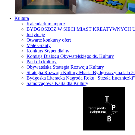
Kultura
Kalendarium imprez
BYDGOSZCZ W SIECI MIAST KREATYWNYCH 
Instytucje
Otwarte konkursy ofert
Małe Granty
Konkurs Stypendialny
Komisja Dialogu Obywatelskiego ds. Kultury
Pakt dla kultury
Obywatelska Strategia Rozwoju Kultury
Strategia Rozwoju Kultury Miasta Bydgoszczy na lata 
Bydgoska Literacka Nagroda Roku "Strzała Łuczniczki"
Samorządowa Karta dla Kultury