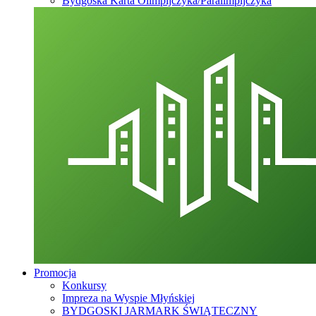
Bydgoska Karta Olimpijczyka/Paralimpijczyka
Promocja
Konkursy
Impreza na Wyspie Młyńskiej
BYDGOSKI JARMARK ŚWIĄTECZNY