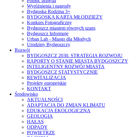
Pomoc prawna
Wyróżnienia i nagrody
Bydgoska Rodzina 3+
BYDGOSKA KARTA MŁODZIEŻY
Konkurs Fotograficzny
Bydgoszcz miastem równych szans
Bydgoszcz Informuje
Urban Lab - Miasto dla Młodych
Urodziny Bydgoszczy
Rozwój
BYDGOSZCZ 2030. STRATEGIA ROZWOJU
RAPORTY O STANIE MIASTA BYDGOSZCZY
INTELIGENTNY ROZWÓJ MIASTA
BYDGOSZCZ STATYSTYCZNIE
REWITALIZACJA
Projekty europejskie
KONTAKT
Środowisko
AKTUALNOŚCI
ADAPTACJA DO ZMIAN KLIMATU
EDUKACJA EKOLOGICZNA
GEOLOGIA
HAŁAS
ODPADY
POWIETRZE