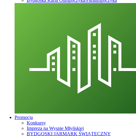
Bydgoska Karta Olimpijczyka/Paralimpijczyka
Promocja
Konkursy
Impreza na Wyspie Młyńskiej
BYDGOSKI JARMARK ŚWIĄTECZNY