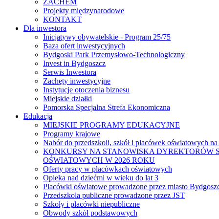
ZACHEM
Projekty międzynarodowe
KONTAKT
Dla inwestora
Inicjatywy obywatelskie - Program 25/75
Baza ofert inwestycyjnych
Bydgoski Park Przemysłowo-Technologiczny
Invest in Bydgoszcz
Serwis Inwestora
Zachęty inwestycyjne
Instytucje otoczenia biznesu
Miejskie działki
Pomorska Specjalna Strefa Ekonomiczna
Edukacja
MIEJSKIE PROGRAMY EDUKACYJNE
Programy krajowe
Nabór do przedszkoli, szkół i placówek oświatowych na
KONKURSY NA STANOWISKA DYREKTORÓW S
OŚWIATOWYCH W 2026 ROKU
Oferty pracy w placówkach oświatowych
Opieka nad dziećmi w wieku do lat 3
Placówki oświatowe prowadzone przez miasto Bydgosz
Przedszkola publiczne prowadzone przez JST
Szkoły i placówki niepubliczne
Obwody szkół podstawowych