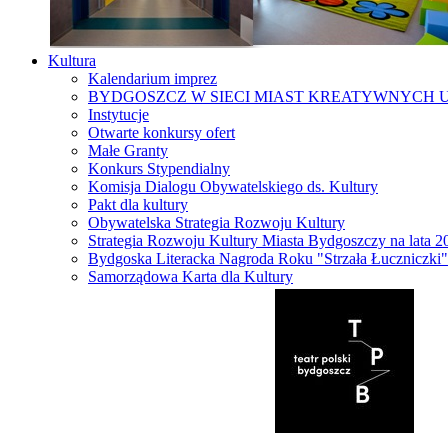
Kultura
Kalendarium imprez
BYDGOSZCZ W SIECI MIAST KREATYWNYCH 
Instytucje
Otwarte konkursy ofert
Małe Granty
Konkurs Stypendialny
Komisja Dialogu Obywatelskiego ds. Kultury
Pakt dla kultury
Obywatelska Strategia Rozwoju Kultury
Strategia Rozwoju Kultury Miasta Bydgoszczy na lata 
Bydgoska Literacka Nagroda Roku "Strzała Łuczniczki"
Samorządowa Karta dla Kultury