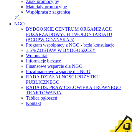
Znak promocyjny
Materiały promocyjne
Współpraca z zagranicą
NGO
BYDGOSKIE CENTRUM ORGANIZACJI
POZARZĄDOWYCH I WOLONTARIATU
(BCOPW GDAŃSKA 5)
Program współpracy z NGO - będą konsultacje
1,5% ZOSTAW W BYDGOSZCZY
Wolontariat
Informacje bieżące
Finansowe wsparcie dla NGO
Pozafinansowe wsparcie dla NGO
RADA DZIAŁALNOŚCI POŻYTKU
PUBLICZNEGO
RADA DS. PRAW CZŁOWIEKA I RÓWNEGO
TRAKTOWANIA
Tablica ogłoszeń
Kontakt