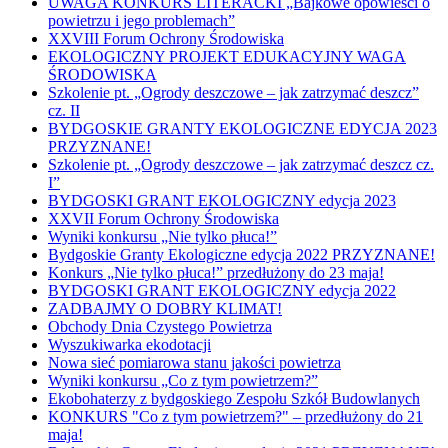
UWAGA KONKURS LITERACKI „Bajkowe opowieści o
powietrzu i jego problemach”
XXVIII Forum Ochrony Środowiska
EKOLOGICZNY PROJEKT EDUKACYJNY WAGA
ŚRODOWISKA
Szkolenie pt. „Ogrody deszczowe – jak zatrzymać deszcz”
cz. II
BYDGOSKIE GRANTY EKOLOGICZNE EDYCJA 2023
PRZYZNANE!
Szkolenie pt. „Ogrody deszczowe – jak zatrzymać deszcz cz.
I”
BYDGOSKI GRANT EKOLOGICZNY edycja 2023
XXVII Forum Ochrony Środowiska
Wyniki konkursu „Nie tylko płuca!”
Bydgoskie Granty Ekologiczne edycja 2022 PRZYZNANE!
Konkurs „Nie tylko płuca!” przedłużony do 23 maja!
BYDGOSKI GRANT EKOLOGICZNY edycja 2022
ZADBAJMY O DOBRY KLIMAT!
Obchody Dnia Czystego Powietrza
Wyszukiwarka ekodotacji
Nowa sieć pomiarowa stanu jakości powietrza
Wyniki konkursu „Co z tym powietrzem?”
Ekobohaterzy z bydgoskiego Zespołu Szkół Budowlanych
KONKURS "Co z tym powietrzem?" – przedłużony do 21
maja!