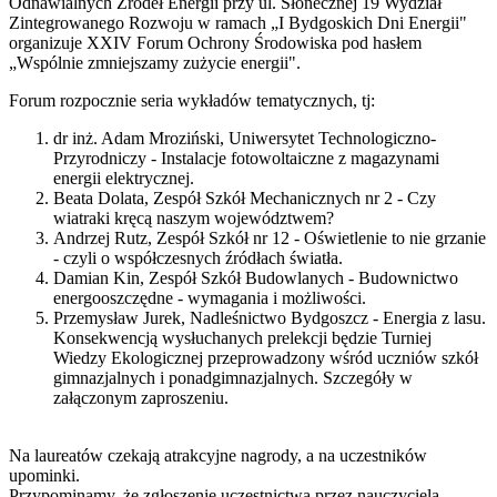
Odnawialnych Źródeł Energii przy ul. Słonecznej 19 Wydział
Zintegrowanego Rozwoju w ramach „I Bydgoskich Dni Energii"
organizuje XXIV Forum Ochrony Środowiska pod hasłem
„Wspólnie zmniejszamy zużycie energii".
Forum rozpocznie seria wykładów tematycznych, tj:
dr inż. Adam Mroziński, Uniwersytet Technologiczno-
Przyrodniczy - Instalacje fotowoltaiczne z magazynami
energii elektrycznej.
Beata Dolata, Zespół Szkół Mechanicznych nr 2 - Czy
wiatraki kręcą naszym województwem?
Andrzej Rutz, Zespół Szkół nr 12 - Oświetlenie to nie grzanie
- czyli o współczesnych źródłach światła.
Damian Kin, Zespół Szkół Budowlanych - Budownictwo
energooszczędne - wymagania i możliwości.
Przemysław Jurek, Nadleśnictwo Bydgoszcz - Energia z lasu.
Konsekwencją wysłuchanych prelekcji będzie Turniej
Wiedzy Ekologicznej przeprowadzony wśród uczniów szkół
gimnazjalnych i ponadgimnazjalnych. Szczegóły w
załączonym zaproszeniu.
Na laureatów czekają atrakcyjne nagrody, a na uczestników
upominki.
Przypominamy, że zgłoszenie uczestnictwa przez nauczyciela