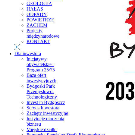
GEOLOGIA
HAŁAS
ODPADY
POWIETRZE
ZACHEM
Projekty
międzynarodowe
KONTAKT
Dla inwestora
Inicjatywy
obywatelskie -
Program 25/75
Baza ofert
inwestycyjnych
Bydgoski Park
Przemysłowo-
Technologiczny
Invest in Bydgoszcz
Serwis Inwestora
Zachęty inwestycyjne
Instytucje otoczenia
biznesu
Miejskie działki
Pomorska Specjalna Strefa Ekonomiczna