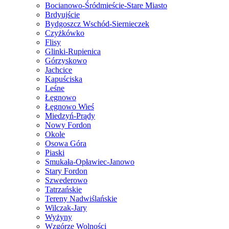
Bocianowo-Śródmieście-Stare Miasto
Brdyujście
Bydgoszcz Wschód-Siernieczek
Czyżkówko
Flisy
Glinki-Rupienica
Górzyskowo
Jachcice
Kapuściska
Leśne
Łęgnowo
Łęgnowo Wieś
Miedzyń-Prądy
Nowy Fordon
Okole
Osowa Góra
Piaski
Smukała-Opławiec-Janowo
Stary Fordon
Szwederowo
Tatrzańskie
Tereny Nadwiślańskie
Wilczak-Jary
Wyżyny
Wzgórze Wolności