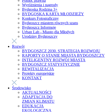
Pomoc prawna
Wyróżnienia i nagrody
Bydgoska Rodzina 3+
BYDGOSKA KARTA MŁODZIEŻY
Konkurs Fotograficzny
Bydgoszcz miastem równych szans
Bydgoszcz Informuje
Urban Lab - Miasto dla Młodych
Urodziny Bydgoszczy
Rozwój
BYDGOSZCZ 2030. STRATEGIA ROZWOJU
RAPORTY O STANIE MIASTA BYDGOSZCZY
INTELIGENTNY ROZWÓJ MIASTA
BYDGOSZCZ STATYSTYCZNIE
REWITALIZACJA
Projekty europejskie
KONTAKT
Środowisko
AKTUALNOŚCI
ADAPTACJA DO
ZMIAN KLIMATU
EDUKACJA
EKOLOGICZNA