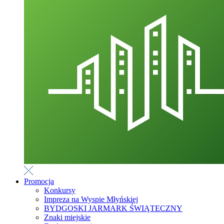
Promocja
Konkursy
Impreza na Wyspie Młyńskiej
BYDGOSKI JARMARK ŚWIĄTECZNY
Znaki miejskie