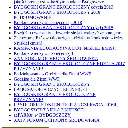
jakości powietrza w każdym punkcie Bydgoszczy
BYDGOSKI GRANT EKOLOGICZNY edycja 2019
BYDGOSKI GRANT EKOLOGICZNY 2018
PODSUMOWANIE
Konkurs wiedzy o niskiej emisji 2018
BYDGOSKI GRANT EKOLOGICZNY edycja 2018
Przyjdź na warsztaty i dowiedz się jak walczyć ze smogiem
Zachęcamy Państwa do wzięcia udziału w konkursie wiedzy
o niskiej emisji!
KAMPANIA EDUKACYJNA DOT. NISKIEJ EMISJI
Konkurs wiedzy o niskiej emisji!
XXV FORUM OCHRONY ŚRODOWISKA
BYDGOSKIE GRANTY EKOLOGICZNE EDYCJA 2017
PRZYZNANE!
Podziękowania - Godzina dla Ziemi WWF
Godzina dla Ziemi WWF
BYDGOSKI GRANT EKOLOGICZNY
LABORATORIA CZYSTEJ ENERGII
BYDGOSKIE GRANTY EKOLOGICZNE
PRZYZNANE!
I BYDGOSKIE DNI ENERGII 2-3 CZERWCA 2016R.
BYDGOSZCZ ZAJĘŁA 3 MIEJSCE!
zaPARKuj w BYDGOSZCZY
XXIV FORUM OCHRONY ŚRODOWISKA