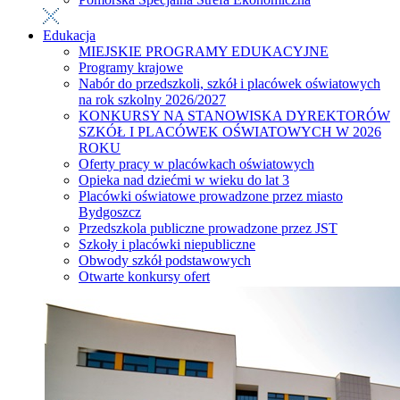
Edukacja
MIEJSKIE PROGRAMY EDUKACYJNE
Programy krajowe
Nabór do przedszkoli, szkół i placówek oświatowych
na rok szkolny 2026/2027
KONKURSY NA STANOWISKA DYREKTORÓW
SZKÓŁ I PLACÓWEK OŚWIATOWYCH W 2026
ROKU
Oferty pracy w placówkach oświatowych
Opieka nad dziećmi w wieku do lat 3
Placówki oświatowe prowadzone przez miasto
Bydgoszcz
Przedszkola publiczne prowadzone przez JST
Szkoły i placówki niepubliczne
Obwody szkół podstawowych
Otwarte konkursy ofert