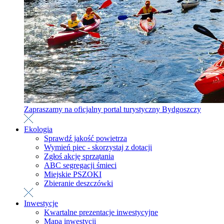
Zapraszamy na oficjalny portal turystyczny Bydgoszczy
Ekologia
Sprawdź jakość powietrza
Wymień piec - skorzystaj z dotacji
Zgłoś akcję sprzątania
ABC segregacji śmieci
Miejskie PSZOKI
Zbieranie deszczówki
Inwestycje
Kwartalne prezentacje inwestycyjne
Mapa inwestycji