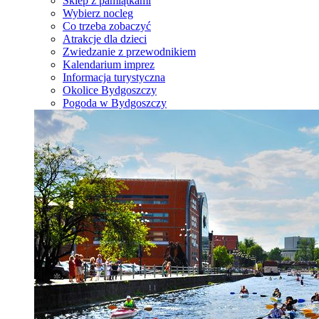
Sklep z pamiątkami
Wybierz nocleg
Co trzeba zobaczyć
Atrakcje dla dzieci
Zwiedzanie z przewodnikiem
Kalendarium imprez
Informacja turystyczna
Okolice Bydgoszczy
Pogoda w Bydgoszczy