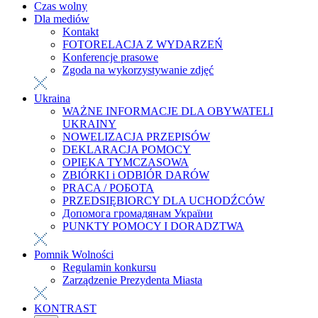
Czas wolny
Dla mediów
Kontakt
FOTORELACJA Z WYDARZEŃ
Konferencje prasowe
Zgoda na wykorzystywanie zdjęć
Ukraina
WAŻNE INFORMACJE DLA OBYWATELI
UKRAINY
NOWELIZACJA PRZEPISÓW
DEKLARACJA POMOCY
OPIEKA TYMCZASOWA
ZBIÓRKI i ODBIÓR DARÓW
PRACA / РОБОТА
PRZEDSIĘBIORCY DLA UCHODŹCÓW
Допомога громадянам України
PUNKTY POMOCY I DORADZTWA
Pomnik Wolności
Regulamin konkursu
Zarządzenie Prezydenta Miasta
KONTRAST