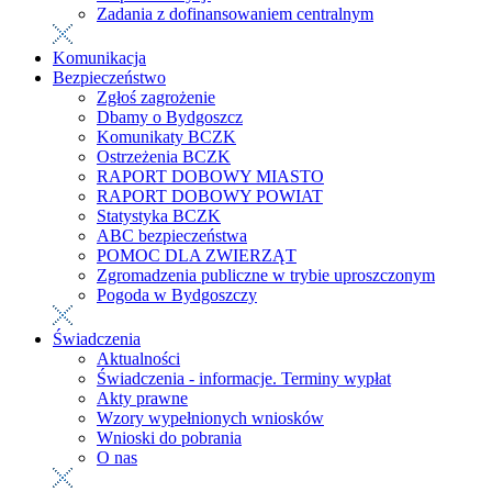
Zadania z dofinansowaniem centralnym
Komunikacja
Bezpieczeństwo
Zgłoś zagrożenie
Dbamy o Bydgoszcz
Komunikaty BCZK
Ostrzeżenia BCZK
RAPORT DOBOWY MIASTO
RAPORT DOBOWY POWIAT
Statystyka BCZK
ABC bezpieczeństwa
POMOC DLA ZWIERZĄT
Zgromadzenia publiczne w trybie uproszczonym
Pogoda w Bydgoszczy
Świadczenia
Aktualności
Świadczenia - informacje. Terminy wypłat
Akty prawne
Wzory wypełnionych wniosków
Wnioski do pobrania
O nas