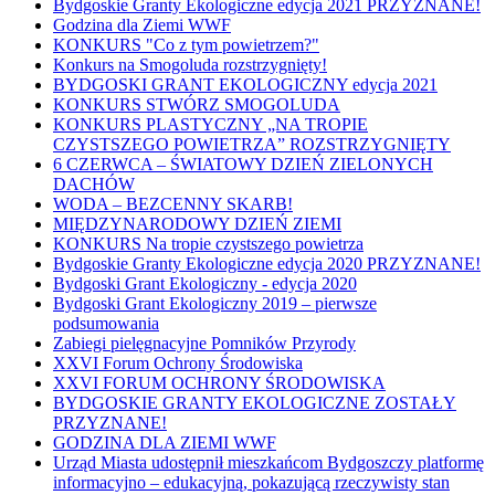
Bydgoskie Granty Ekologiczne edycja 2021 PRZYZNANE!
Godzina dla Ziemi WWF
KONKURS "Co z tym powietrzem?"
Konkurs na Smogoluda rozstrzygnięty!
BYDGOSKI GRANT EKOLOGICZNY edycja 2021
KONKURS STWÓRZ SMOGOLUDA
KONKURS PLASTYCZNY „NA TROPIE
CZYSTSZEGO POWIETRZA” ROZSTRZYGNIĘTY
6 CZERWCA – ŚWIATOWY DZIEŃ ZIELONYCH
DACHÓW
WODA – BEZCENNY SKARB!
MIĘDZYNARODOWY DZIEŃ ZIEMI
KONKURS Na tropie czystszego powietrza
Bydgoskie Granty Ekologiczne edycja 2020 PRZYZNANE!
Bydgoski Grant Ekologiczny - edycja 2020
Bydgoski Grant Ekologiczny 2019 – pierwsze
podsumowania
Zabiegi pielęgnacyjne Pomników Przyrody
XXVI Forum Ochrony Środowiska
XXVI FORUM OCHRONY ŚRODOWISKA
BYDGOSKIE GRANTY EKOLOGICZNE ZOSTAŁY
PRZYZNANE!
GODZINA DLA ZIEMI WWF
Urząd Miasta udostępnił mieszkańcom Bydgoszczy platformę
informacyjno – edukacyjną, pokazującą rzeczywisty stan