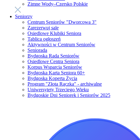
Zimne Wody–Czersko Polskie
Seniorzy
Centrum Seniorów "Dworcowa 3"
Zarezerwuj salę
Osiedlowe Klubiki Seniora
Tablica ogłoszeń
Aktywności w Centrum Seniorów
Seniorada
Bydgoska Rada Seniorów
Osiedlowe Centra Seniora
Korpus Wsparcia Seniorów
Bydgoska Karta Seniora 60+
Bydgoska Koperta Życia
Program "Złota Rączka" - archiwalne
Uniwersytety Trzeciego Wieku
Bydgoskie Dni Seniorek i Seniorów 2025