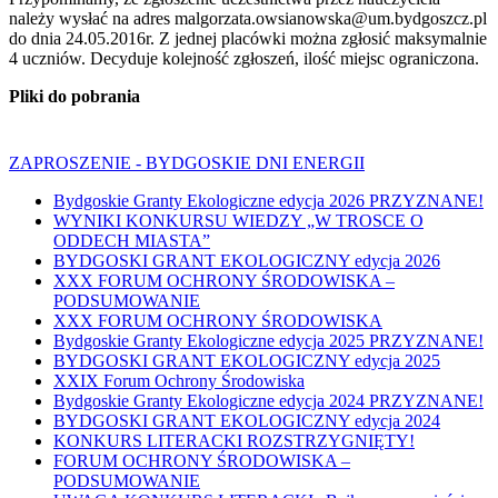
należy wysłać na adres malgorzata.owsianowska@um.bydgoszcz.pl
do dnia 24.05.2016r. Z jednej placówki można zgłosić maksymalnie
4 uczniów. Decyduje kolejność zgłoszeń, ilość miejsc ograniczona.
Pliki do pobrania
ZAPROSZENIE - BYDGOSKIE DNI ENERGII
Bydgoskie Granty Ekologiczne edycja 2026 PRZYZNANE!
WYNIKI KONKURSU WIEDZY „W TROSCE O
ODDECH MIASTA”
BYDGOSKI GRANT EKOLOGICZNY edycja 2026
XXX FORUM OCHRONY ŚRODOWISKA –
PODSUMOWANIE
XXX FORUM OCHRONY ŚRODOWISKA
Bydgoskie Granty Ekologiczne edycja 2025 PRZYZNANE!
BYDGOSKI GRANT EKOLOGICZNY edycja 2025
XXIX Forum Ochrony Środowiska
Bydgoskie Granty Ekologiczne edycja 2024 PRZYZNANE!
BYDGOSKI GRANT EKOLOGICZNY edycja 2024
KONKURS LITERACKI ROZSTRZYGNIĘTY!
FORUM OCHRONY ŚRODOWISKA –
PODSUMOWANIE