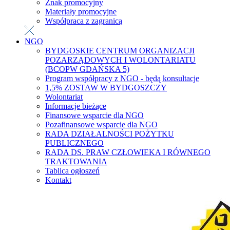
Znak promocyjny
Materiały promocyjne
Współpraca z zagranicą
NGO
BYDGOSKIE CENTRUM ORGANIZACJI
POZARZĄDOWYCH I WOLONTARIATU
(BCOPW GDAŃSKA 5)
Program współpracy z NGO - będą konsultacje
1,5% ZOSTAW W BYDGOSZCZY
Wolontariat
Informacje bieżące
Finansowe wsparcie dla NGO
Pozafinansowe wsparcie dla NGO
RADA DZIAŁALNOŚCI POŻYTKU
PUBLICZNEGO
RADA DS. PRAW CZŁOWIEKA I RÓWNEGO
TRAKTOWANIA
Tablica ogłoszeń
Kontakt