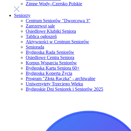
Zimne Wody–Czersko Polskie
Seniorzy
Centrum Seniorów "Dworcowa 3"
Zarezerwuj salę
Osiedlowe Klubiki Seniora
Tablica ogłoszeń
Aktywności w Centrum Seniorów
Seniorada
Bydgoska Rada Seniorów
Osiedlowe Centra Seniora
Korpus Wsparcia Seniorów
Bydgoska Karta Seniora 60+
Bydgoska Koperta Życia
Program "Złota Rączka" - archiwalne
Uniwersytety Trzeciego Wieku
Bydgoskie Dni Seniorek i Seniorów 2025