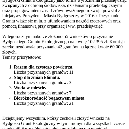
Bydgoski Grant Ekologiczny jako forma wyróżnienia przedsięwzięć
związanych z ochroną środowiska, działaniami proekologicznymi
oraz propagowaniem zasad zrównoważonego rozwoju powstał z
inicjatywy Prezydenta Miasta Bydgoszczy w 2016 r. Przyznanie
Grantu wiąże się m.in. z ufundowaniem nagród rzeczowych oraz
pomocą finansową przy organizacji ww. przedsięwzięć.
W tegorocznym naborze złożono 55 wniosków o przyznanie
Bydgoskiego Grantu Ekologicznego na kwotę 102 395 zł. Komisja
zarekomendowała przyznanie 42 grantów na łączną kwotę 60 000
złotych.
Tematy priorytetowe:
Razem dla czystego powietrza.
Liczba przyznanych grantów: 11
Stop dla zmian klimatu.
Liczba przyznanych grantów: 3
Woda w mieście.
Liczba przyznanych grantów: 7
Bioróżnorodność bogactwem miasta.
Liczba przyznanych grantów: 21
Dziękujemy wszystkim, którzy zechcieli złożyć wnioski na
Bydgoski Grant Ekologiczny w tym trudnym dla wszystkich czasie
pandemii! Szczególnie gratulujemy zdobywcom grantów!