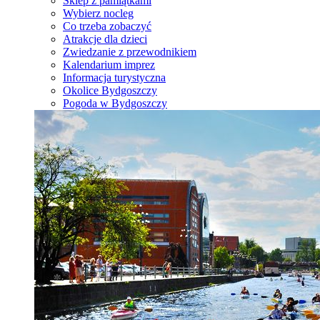
Sklep z pamiątkami
Wybierz nocleg
Co trzeba zobaczyć
Atrakcje dla dzieci
Zwiedzanie z przewodnikiem
Kalendarium imprez
Informacja turystyczna
Okolice Bydgoszczy
Pogoda w Bydgoszczy