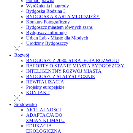
Pomoc prawna
Wyróżnienia i nagrody
Bydgoska Rodzina 3+
BYDGOSKA KARTA MŁODZIEŻY
Konkurs Fotograficzny
Bydgoszcz miastem równych szans
Bydgoszcz Informuje
Urban Lab - Miasto dla Młodych
Urodziny Bydgoszczy
Rozwój
BYDGOSZCZ 2030. STRATEGIA ROZWOJU
RAPORTY O STANIE MIASTA BYDGOSZCZY
INTELIGENTNY ROZWÓJ MIASTA
BYDGOSZCZ STATYSTYCZNIE
REWITALIZACJA
Projekty europejskie
KONTAKT
Środowisko
AKTUALNOŚCI
ADAPTACJA DO
ZMIAN KLIMATU
EDUKACJA
EKOLOGICZNA