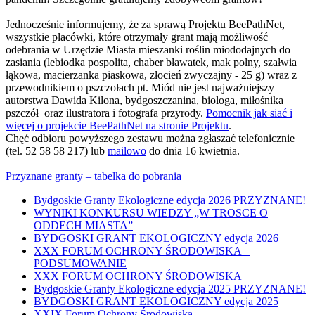
Jednocześnie informujemy, że za sprawą Projektu BeePathNet,
wszystkie placówki, które otrzymały grant mają możliwość
odebrania w Urzędzie Miasta mieszanki roślin miododajnych do
zasiania (lebiodka pospolita, chaber bławatek, mak polny, szałwia
łąkowa, macierzanka piaskowa, złocień zwyczajny - 25 g) wraz z
przewodnikiem o pszczołach pt. Miód nie jest najważniejszy
autorstwa Dawida Kilona, bydgoszczanina, biologa, miłośnika
pszczół oraz ilustratora i fotografa przyrody.
Pomocnik jak siać i
więcej o projekcie BeePathNet na stronie Projektu
.
Chęć odbioru powyższego zestawu można zgłaszać telefonicznie
(tel. 52 58 58 217) lub
mailowo
do dnia 16 kwietnia.
Przyznane granty – tabelka do pobrania
Bydgoskie Granty Ekologiczne edycja 2026 PRZYZNANE!
WYNIKI KONKURSU WIEDZY „W TROSCE O
ODDECH MIASTA”
BYDGOSKI GRANT EKOLOGICZNY edycja 2026
XXX FORUM OCHRONY ŚRODOWISKA –
PODSUMOWANIE
XXX FORUM OCHRONY ŚRODOWISKA
Bydgoskie Granty Ekologiczne edycja 2025 PRZYZNANE!
BYDGOSKI GRANT EKOLOGICZNY edycja 2025
XXIX Forum Ochrony Środowiska