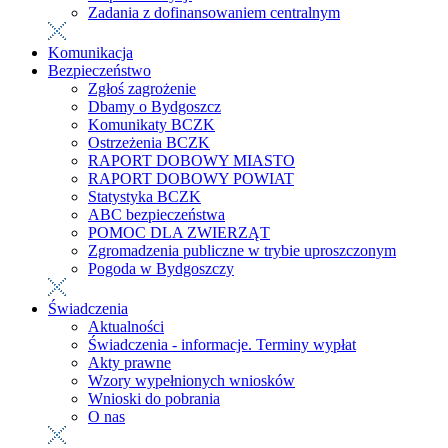
Zadania z dofinansowaniem centralnym
Komunikacja
Bezpieczeństwo
Zgłoś zagrożenie
Dbamy o Bydgoszcz
Komunikaty BCZK
Ostrzeżenia BCZK
RAPORT DOBOWY MIASTO
RAPORT DOBOWY POWIAT
Statystyka BCZK
ABC bezpieczeństwa
POMOC DLA ZWIERZĄT
Zgromadzenia publiczne w trybie uproszczonym
Pogoda w Bydgoszczy
Świadczenia
Aktualności
Świadczenia - informacje. Terminy wypłat
Akty prawne
Wzory wypełnionych wniosków
Wnioski do pobrania
O nas