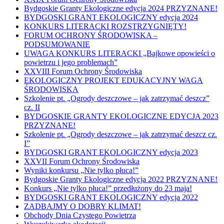
Bydgoskie Granty Ekologiczne edycja 2024 PRZYZNANE!
BYDGOSKI GRANT EKOLOGICZNY edycja 2024
KONKURS LITERACKI ROZSTRZYGNIĘTY!
FORUM OCHRONY ŚRODOWISKA –
PODSUMOWANIE
UWAGA KONKURS LITERACKI „Bajkowe opowieści o
powietrzu i jego problemach”
XXVIII Forum Ochrony Środowiska
EKOLOGICZNY PROJEKT EDUKACYJNY WAGA
ŚRODOWISKA
Szkolenie pt. „Ogrody deszczowe – jak zatrzymać deszcz”
cz. II
BYDGOSKIE GRANTY EKOLOGICZNE EDYCJA 2023
PRZYZNANE!
Szkolenie pt. „Ogrody deszczowe – jak zatrzymać deszcz cz.
I”
BYDGOSKI GRANT EKOLOGICZNY edycja 2023
XXVII Forum Ochrony Środowiska
Wyniki konkursu „Nie tylko płuca!”
Bydgoskie Granty Ekologiczne edycja 2022 PRZYZNANE!
Konkurs „Nie tylko płuca!” przedłużony do 23 maja!
BYDGOSKI GRANT EKOLOGICZNY edycja 2022
ZADBAJMY O DOBRY KLIMAT!
Obchody Dnia Czystego Powietrza