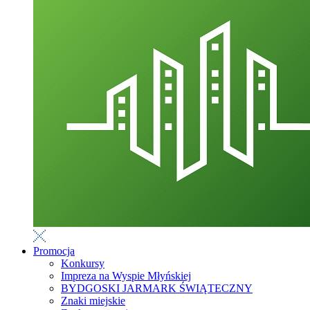
Promocja
Konkursy
Impreza na Wyspie Młyńskiej
BYDGOSKI JARMARK ŚWIĄTECZNY
Znaki miejskie