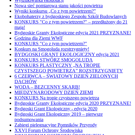
Wyszukiwarka ekodotacji
Nowa sieć pomiarowa stanu jakości powietrza
Wyniki konkursu „Co z tym powietrzem?”
Ekobohaterzy z bydgoskiego Zespołu Szkół Budowlanych
KONKURS "Co z tym powietrzem?" – przedłużony do 21
maja!
Bydgoskie Granty Ekologiczne edycja 2021 PRZYZNANE!
Godzina dla Ziemi WWF
KONKURS "Co z tym powietrzem?"
Konkurs na Smogoluda rozstrzygnięty!
BYDGOSKI GRANT EKOLOGICZNY edycja 2021
KONKURS STWÓRZ SMOGOLUDA
KONKURS PLASTYCZNY „NA TROPIE
CZYSTSZEGO POWIETRZA” ROZSTRZYGNIĘTY
6 CZERWCA – ŚWIATOWY DZIEŃ ZIELONYCH
DACHÓW
WODA – BEZCENNY SKARB!
MIĘDZYNARODOWY DZIEŃ ZIEMI
KONKURS Na tropie czystszego powietrza
Bydgoskie Granty Ekologiczne edycja 2020 PRZYZNANE!
Bydgoski Grant Ekologiczny - edycja 2020
Bydgoski Grant Ekologiczny 2019 – pierwsze
podsumowania
Zabiegi pielęgnacyjne Pomników Przyrody
XXVI Forum Ochrony Środowiska