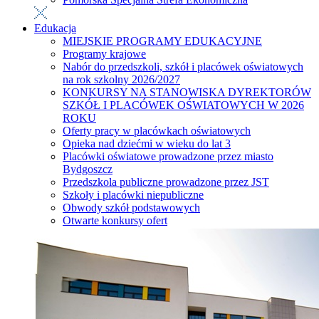
Edukacja
MIEJSKIE PROGRAMY EDUKACYJNE
Programy krajowe
Nabór do przedszkoli, szkół i placówek oświatowych
na rok szkolny 2026/2027
KONKURSY NA STANOWISKA DYREKTORÓW
SZKÓŁ I PLACÓWEK OŚWIATOWYCH W 2026
ROKU
Oferty pracy w placówkach oświatowych
Opieka nad dziećmi w wieku do lat 3
Placówki oświatowe prowadzone przez miasto
Bydgoszcz
Przedszkola publiczne prowadzone przez JST
Szkoły i placówki niepubliczne
Obwody szkół podstawowych
Otwarte konkursy ofert