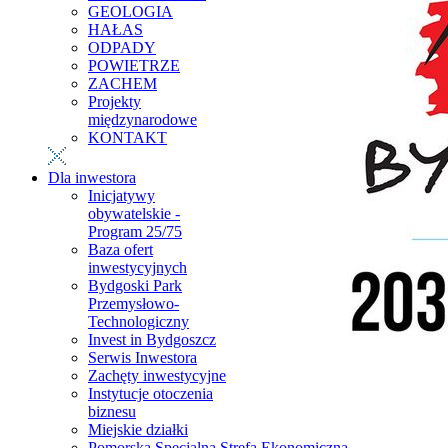
GEOLOGIA
HAŁAS
ODPADY
POWIETRZE
ZACHEM
Projekty
międzynarodowe
KONTAKT
Dla inwestora
Inicjatywy
obywatelskie -
Program 25/75
Baza ofert
inwestycyjnych
Bydgoski Park
Przemysłowo-
Technologiczny
Invest in Bydgoszcz
Serwis Inwestora
Zachęty inwestycyjne
Instytucje otoczenia
biznesu
Miejskie działki
Pomorska Specjalna Strefa Ekonomiczna