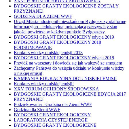
XXVI FORUM OCHRONY ŚRODOWISKA
BYDGOSKIE GRANTY EKOLOGICZNE ZOSTAŁY
PRZYZNANE!
GODZINA DLA ZIEMI WWF
Urząd Miasta udostępnił mieszkańcom Bydgoszczy platformę
informacyjno – edukacyjną, pokazującą rzeczywisty stan
jakości powietrza w każdym punkcie Bydgoszczy
BYDGOSKI GRANT EKOLOGICZNY edycja 2019
BYDGOSKI GRANT EKOLOGICZNY 2018
PODSUMOWANIE
Konkurs wiedzy o niskiej emisji 2018
BYDGOSKI GRANT EKOLOGICZNY edycja 2018
Przyjdź na warsztaty i dowiedz się jak walczyć ze smogiem
Zachęcamy Państwa do wzięcia udziału w konkursie wiedzy
o niskiej emisji!
KAMPANIA EDUKACYJNA DOT. NISKIEJ EMISJI
Konkurs wiedzy o niskiej emisji!
XXV FORUM OCHRONY ŚRODOWISKA
BYDGOSKIE GRANTY EKOLOGICZNE EDYCJA 2017
PRZYZNANE!
Podziękowania - Godzina dla Ziemi WWF
Godzina dla Ziemi WWF
BYDGOSKI GRANT EKOLOGICZNY
LABORATORIA CZYSTEJ ENERGII
BYDGOSKIE GRANTY EKOLOGICZNE