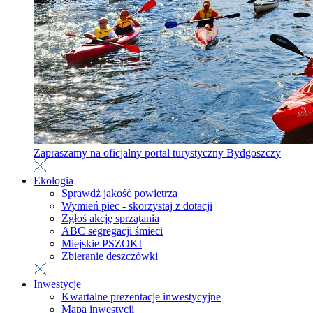
Zapraszamy na oficjalny portal turystyczny Bydgoszczy
Ekologia
Sprawdź jakość powietrza
Wymień piec - skorzystaj z dotacji
Zgłoś akcję sprzątania
ABC segregacji śmieci
Miejskie PSZOKI
Zbieranie deszczówki
Inwestycje
Kwartalne prezentacje inwestycyjne
Mapa inwestycji