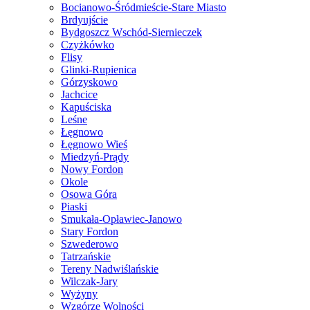
Bocianowo-Śródmieście-Stare Miasto
Brdyujście
Bydgoszcz Wschód-Siernieczek
Czyżkówko
Flisy
Glinki-Rupienica
Górzyskowo
Jachcice
Kapuściska
Leśne
Łęgnowo
Łęgnowo Wieś
Miedzyń-Prądy
Nowy Fordon
Okole
Osowa Góra
Piaski
Smukała-Opławiec-Janowo
Stary Fordon
Szwederowo
Tatrzańskie
Tereny Nadwiślańskie
Wilczak-Jary
Wyżyny
Wzgórze Wolności