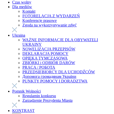
Czas wolny
Dla mediów
Kontakt
FOTORELACJA Z WYDARZEŃ
Konferencje prasowe
Zgoda na wykorzystywanie zdjęć
Ukraina
WAŻNE INFORMACJE DLA OBYWATELI
UKRAINY
NOWELIZACJA PRZEPISÓW
DEKLARACJA POMOCY
OPIEKA TYMCZASOWA
ZBIÓRKI i ODBIÓR DARÓW
PRACA / РОБОТА
PRZEDSIĘBIORCY DLA UCHODŹCÓW
Допомога громадянам України
PUNKTY POMOCY I DORADZTWA
Pomnik Wolności
Regulamin konkursu
Zarządzenie Prezydenta Miasta
KONTRAST