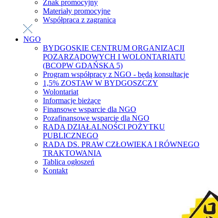
Znak promocyjny
Materiały promocyjne
Współpraca z zagranicą
NGO
BYDGOSKIE CENTRUM ORGANIZACJI
POZARZĄDOWYCH I WOLONTARIATU
(BCOPW GDAŃSKA 5)
Program współpracy z NGO - będą konsultacje
1,5% ZOSTAW W BYDGOSZCZY
Wolontariat
Informacje bieżące
Finansowe wsparcie dla NGO
Pozafinansowe wsparcie dla NGO
RADA DZIAŁALNOŚCI POŻYTKU
PUBLICZNEGO
RADA DS. PRAW CZŁOWIEKA I RÓWNEGO
TRAKTOWANIA
Tablica ogłoszeń
Kontakt