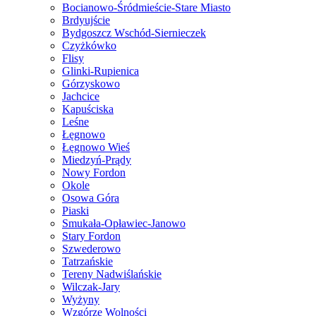
Bocianowo-Śródmieście-Stare Miasto
Brdyujście
Bydgoszcz Wschód-Siernieczek
Czyżkówko
Flisy
Glinki-Rupienica
Górzyskowo
Jachcice
Kapuściska
Leśne
Łęgnowo
Łęgnowo Wieś
Miedzyń-Prądy
Nowy Fordon
Okole
Osowa Góra
Piaski
Smukała-Opławiec-Janowo
Stary Fordon
Szwederowo
Tatrzańskie
Tereny Nadwiślańskie
Wilczak-Jary
Wyżyny
Wzgórze Wolności