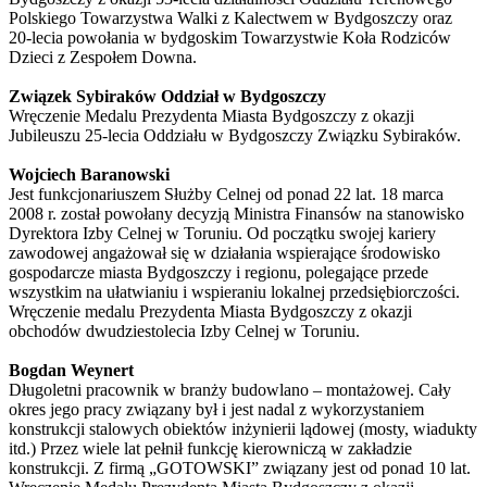
Polskiego Towarzystwa Walki z Kalectwem w Bydgoszczy oraz
20-lecia powołania w bydgoskim Towarzystwie Koła Rodziców
Dzieci z Zespołem Downa.
Związek Sybiraków Oddział w Bydgoszczy
Wręczenie Medalu Prezydenta Miasta Bydgoszczy z okazji
Jubileuszu 25-lecia Oddziału w Bydgoszczy Związku Sybiraków.
Wojciech Baranowski
Jest funkcjonariuszem Służby Celnej od ponad 22 lat. 18 marca
2008 r. został powołany decyzją Ministra Finansów na stanowisko
Dyrektora Izby Celnej w Toruniu. Od początku swojej kariery
zawodowej angażował się w działania wspierające środowisko
gospodarcze miasta Bydgoszczy i regionu, polegające przede
wszystkim na ułatwianiu i wspieraniu lokalnej przedsiębiorczości.
Wręczenie medalu Prezydenta Miasta Bydgoszczy z okazji
obchodów dwudziestolecia Izby Celnej w Toruniu.
Bogdan Weynert
Długoletni pracownik w branży budowlano – montażowej. Cały
okres jego pracy związany był i jest nadal z wykorzystaniem
konstrukcji stalowych obiektów inżynierii lądowej (mosty, wiadukty
itd.) Przez wiele lat pełnił funkcję kierowniczą w zakładzie
konstrukcji. Z firmą „GOTOWSKI” związany jest od ponad 10 lat.