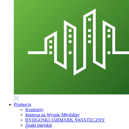
Promocja
Konkursy
Impreza na Wyspie Młyńskiej
BYDGOSKI JARMARK ŚWIĄTECZNY
Znaki miejskie