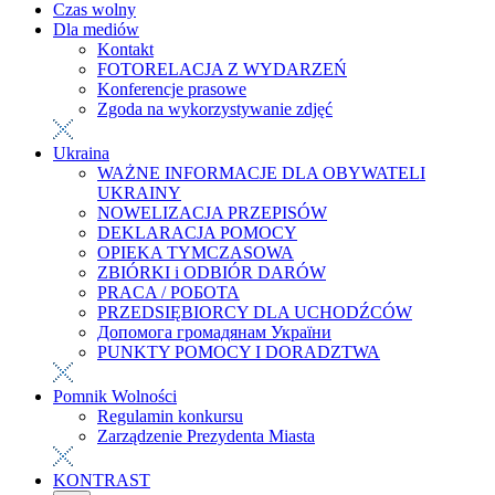
Czas wolny
Dla mediów
Kontakt
FOTORELACJA Z WYDARZEŃ
Konferencje prasowe
Zgoda na wykorzystywanie zdjęć
Ukraina
WAŻNE INFORMACJE DLA OBYWATELI
UKRAINY
NOWELIZACJA PRZEPISÓW
DEKLARACJA POMOCY
OPIEKA TYMCZASOWA
ZBIÓRKI i ODBIÓR DARÓW
PRACA / РОБОТА
PRZEDSIĘBIORCY DLA UCHODŹCÓW
Допомога громадянам України
PUNKTY POMOCY I DORADZTWA
Pomnik Wolności
Regulamin konkursu
Zarządzenie Prezydenta Miasta
KONTRAST