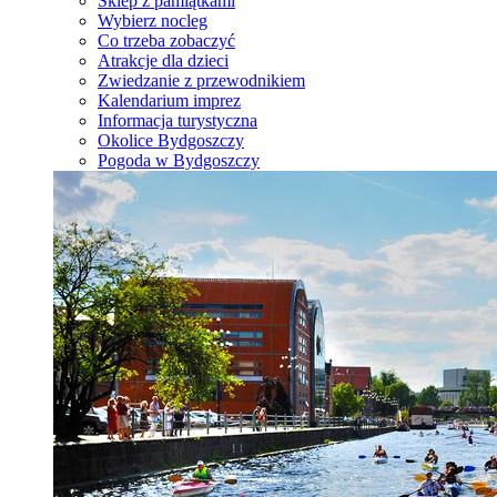
Sklep z pamiątkami
Wybierz nocleg
Co trzeba zobaczyć
Atrakcje dla dzieci
Zwiedzanie z przewodnikiem
Kalendarium imprez
Informacja turystyczna
Okolice Bydgoszczy
Pogoda w Bydgoszczy