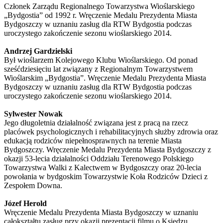
Członek Zarządu Regionalnego Towarzystwa Wioślarskiego
„Bydgostia” od 1992 r. Wręczenie Medalu Prezydenta Miasta
Bydgoszczy w uznaniu zasług dla RTW Bydgostia podczas
uroczystego zakończenie sezonu wioślarskiego 2014.
Andrzej Gardzielski
Był wioślarzem Kolejowego Klubu Wioślarskiego. Od ponad
sześćdziesięciu lat związany z Regionalnym Towarzystwem
Wioślarskim „Bydgostia”. Wręczenie Medalu Prezydenta Miasta
Bydgoszczy w uznaniu zasług dla RTW Bydgostia podczas
uroczystego zakończenie sezonu wioślarskiego 2014.
Sylwester Nowak
Jego długoletnia działalność związana jest z pracą na rzecz
placówek psychologicznych i rehabilitacyjnych służby zdrowia oraz
edukacją rodziców niepełnosprawnych na terenie Miasta
Bydgoszczy.
Wręczenie Medalu Prezydenta Miasta Bydgoszczy z
okazji 53-lecia działalności Oddziału Terenowego Polskiego
Towarzystwa Walki z Kalectwem w Bydgoszczy oraz 20-lecia
powołania w bydgoskim Towarzystwie Koła Rodziców Dzieci z
Zespołem Downa.
Józef Herold
Wręczenie Medalu Prezydenta Miasta Bydgoszczy w uznaniu
całokształtu zasług przy okazji prezentacji filmu o Księdzu