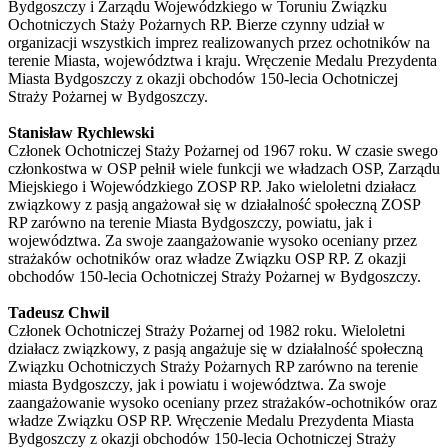
Bydgoszczy i Zarządu Wojewódzkiego w Toruniu Związku
Ochotniczych Staży Pożarnych RP. Bierze czynny udział w
organizacji wszystkich imprez realizowanych przez ochotników na
terenie Miasta, województwa i kraju. Wręczenie Medalu Prezydenta
Miasta Bydgoszczy z
okazji obchodów 150-lecia Ochotniczej
Straży Pożarnej w Bydgoszczy.
Stanisław Rychlewski
Członek Ochotniczej Staży Pożarnej od 1967 roku. W czasie swego
członkostwa w OSP pełnił wiele funkcji we władzach OSP, Zarządu
Miejskiego i Wojewódzkiego ZOSP RP. Jako wieloletni działacz
związkowy z pasją angażował się w działalność społeczną ZOSP
RP zarówno na terenie Miasta Bydgoszczy, powiatu, jak i
województwa. Za swoje zaangażowanie wysoko oceniany przez
strażaków ochotników oraz władze Związku OSP RP. Z okazji
obchodów 150-lecia Ochotniczej Straży Pożarnej w Bydgoszczy.
Tadeusz Chwil
Członek Ochotniczej Straży Pożarnej od 1982 roku. Wieloletni
działacz związkowy, z pasją angażuje się w działalność społeczną
Związku Ochotniczych Straży Pożarnych RP zarówno na terenie
miasta Bydgoszczy, jak i powiatu i województwa. Za swoje
zaangażowanie wysoko oceniany przez strażaków-ochotników oraz
władze Związku OSP RP. Wręczenie Medalu Prezydenta Miasta
Bydgoszczy z
okazji obchodów 150-lecia Ochotniczej Straży