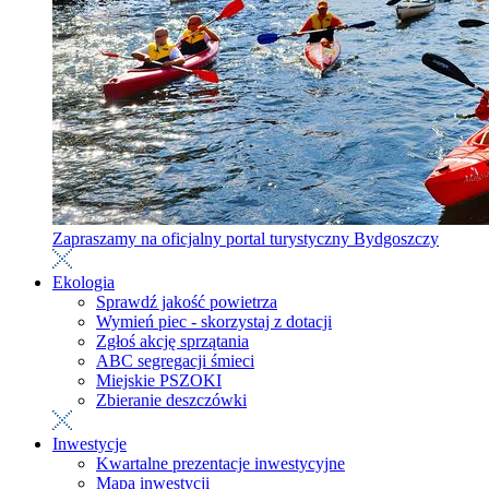
Zapraszamy na oficjalny portal turystyczny Bydgoszczy
Ekologia
Sprawdź jakość powietrza
Wymień piec - skorzystaj z dotacji
Zgłoś akcję sprzątania
ABC segregacji śmieci
Miejskie PSZOKI
Zbieranie deszczówki
Inwestycje
Kwartalne prezentacje inwestycyjne
Mapa inwestycji