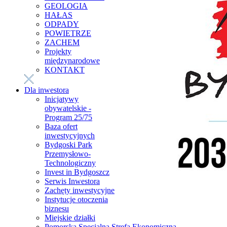
GEOLOGIA
HAŁAS
ODPADY
POWIETRZE
ZACHEM
Projekty
międzynarodowe
KONTAKT
Dla inwestora
Inicjatywy
obywatelskie -
Program 25/75
Baza ofert
inwestycyjnych
Bydgoski Park
Przemysłowo-
Technologiczny
Invest in Bydgoszcz
Serwis Inwestora
Zachęty inwestycyjne
Instytucje otoczenia
biznesu
Miejskie działki
Pomorska Specjalna Strefa Ekonomiczna