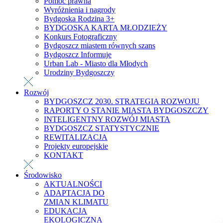
Pomoc prawna
Wyróżnienia i nagrody
Bydgoska Rodzina 3+
BYDGOSKA KARTA MŁODZIEŻY
Konkurs Fotograficzny
Bydgoszcz miastem równych szans
Bydgoszcz Informuje
Urban Lab - Miasto dla Młodych
Urodziny Bydgoszczy
Rozwój
BYDGOSZCZ 2030. STRATEGIA ROZWOJU
RAPORTY O STANIE MIASTA BYDGOSZCZY
INTELIGENTNY ROZWÓJ MIASTA
BYDGOSZCZ STATYSTYCZNIE
REWITALIZACJA
Projekty europejskie
KONTAKT
Środowisko
AKTUALNOŚCI
ADAPTACJA DO
ZMIAN KLIMATU
EDUKACJA
EKOLOGICZNA