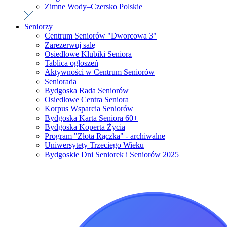
Zimne Wody–Czersko Polskie
Seniorzy
Centrum Seniorów "Dworcowa 3"
Zarezerwuj salę
Osiedlowe Klubiki Seniora
Tablica ogłoszeń
Aktywności w Centrum Seniorów
Seniorada
Bydgoska Rada Seniorów
Osiedlowe Centra Seniora
Korpus Wsparcia Seniorów
Bydgoska Karta Seniora 60+
Bydgoska Koperta Życia
Program "Złota Rączka" - archiwalne
Uniwersytety Trzeciego Wieku
Bydgoskie Dni Seniorek i Seniorów 2025