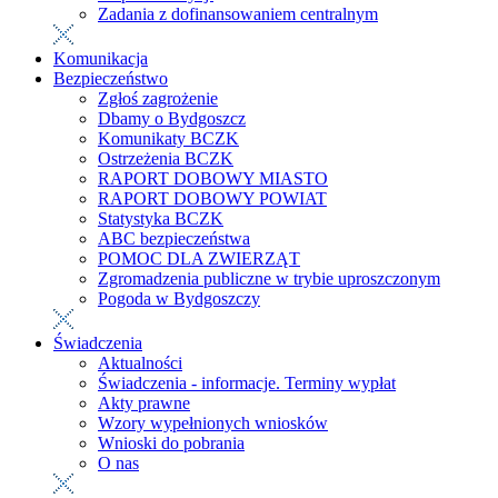
Zadania z dofinansowaniem centralnym
Komunikacja
Bezpieczeństwo
Zgłoś zagrożenie
Dbamy o Bydgoszcz
Komunikaty BCZK
Ostrzeżenia BCZK
RAPORT DOBOWY MIASTO
RAPORT DOBOWY POWIAT
Statystyka BCZK
ABC bezpieczeństwa
POMOC DLA ZWIERZĄT
Zgromadzenia publiczne w trybie uproszczonym
Pogoda w Bydgoszczy
Świadczenia
Aktualności
Świadczenia - informacje. Terminy wypłat
Akty prawne
Wzory wypełnionych wniosków
Wnioski do pobrania
O nas