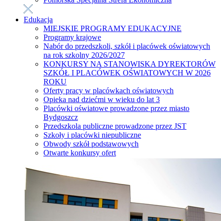
Edukacja
MIEJSKIE PROGRAMY EDUKACYJNE
Programy krajowe
Nabór do przedszkoli, szkół i placówek oświatowych
na rok szkolny 2026/2027
KONKURSY NA STANOWISKA DYREKTORÓW
SZKÓŁ I PLACÓWEK OŚWIATOWYCH W 2026
ROKU
Oferty pracy w placówkach oświatowych
Opieka nad dziećmi w wieku do lat 3
Placówki oświatowe prowadzone przez miasto
Bydgoszcz
Przedszkola publiczne prowadzone przez JST
Szkoły i placówki niepubliczne
Obwody szkół podstawowych
Otwarte konkursy ofert