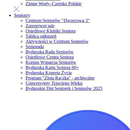
Zimne Wody–Czersko Polskie
Seniorzy
Centrum Seniorów "Dworcowa 3"
Zarezerwuj salę
Osiedlowe Klubiki Seniora
Tablica ogłoszeń
Aktywności w Centrum Seniorów
Seniorada
Bydgoska Rada Seniorów
Osiedlowe Centra Seniora
Korpus Wsparcia Seniorów
Bydgoska Karta Seniora 60+
Bydgoska Koperta Życia
Program "Złota Rączka" - archiwalne
Uniwersytety Trzeciego Wieku
Bydgoskie Dni Seniorek i Seniorów 2025