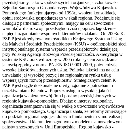
przedsiębiorcy. Jako współzałożyciel i organizacja członkowska
Sejmiku Samorządu Gospodarczego Województwa Kujawsko-
Pomorskiego funkcjonującego od 1998r., wspiera konsolidację
opinii środowiska gospodarczego w skali regionu. Podejmuje się
dialogu z partnerami społecznymi, mający na celu stworzenie
warunków dla rozwoju przedsiębiorczości poprzez łagodzenie
napięć i uzgadnianie wspólnych kierunków działania. Od 2003r. K-
PZPiP jest akredytowanym ośrodkiem Krajowego Systemu Usług
dla Małych i Średnich Przedsiębiorstw (KSU) – ogólnopolskiej sieci
instytucjonalnego systemu wsparcia przedsiębiorców działającej
przy Polskiej Agencji Rozwoju Przedsiębiorczości. Akredytacja w
systemie KSU oraz wdrożony w 2005 roku system zarządzania
jakością zgodny z normą PN-EN ISO 9001:2009, potwierdzają
wysoką jakość świadczonych usług. Polityka jakości ma na celu
utrwalanie jej wysokiej pozycji na regionalnym rynku usług
wspierających rozwój przedsiębiorstw. Strategicznym celem K-
PZPiP jest ciągłe doskonalenie oferty, zgodnie z potrzebami i
oczekiwaniami Klientów. Poprzez usługi o wysokiej jakości
organizacja wspiera rozwój firm i postaw przedsiębiorczych w
regionie kujawsko-pomorskim. Dbając o interesy regionalne,
organizacja zaangażowała się w walkę o utworzenie województwa
kujawsko-pomorskiego. Organizacja uznała, że reformy zmierzające
do podziału regionalnego jest dobrym fundamentem samorealizacji
społeczeństwa i kierunkiem zgodnym z modelem samorządowym
państw zrzeszonych w Unii Europejskiej. Region kujawsko -