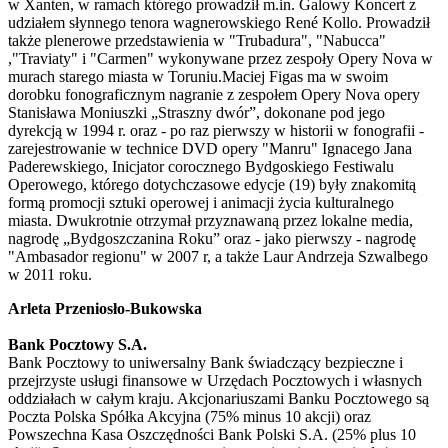
w Xanten, w ramach którego prowadził m.in. Galowy Koncert z
udziałem słynnego tenora wagnerowskiego René Kollo. Prowadził
także plenerowe przedstawienia w "Trubadura", "Nabucca"
,"Traviaty" i "Carmen" wykonywane przez zespoły Opery Nova w
murach starego miasta w Toruniu.Maciej Figas ma w swoim
dorobku fonograficznym nagranie z zespołem Opery Nova opery
Stanisława Moniuszki „Straszny dwór”, dokonane pod jego
dyrekcją w 1994 r. oraz - po raz pierwszy w historii w fonografii -
zarejestrowanie w technice DVD opery "Manru" Ignacego Jana
Paderewskiego, Inicjator corocznego Bydgoskiego Festiwalu
Operowego, którego dotychczasowe edycje (19) były znakomitą
formą promocji sztuki operowej i animacji życia kulturalnego
miasta. Dwukrotnie otrzymał przyznawaną przez lokalne media,
nagrodę „Bydgoszczanina Roku” oraz - jako pierwszy - nagrodę
"Ambasador regionu" w 2007 r, a także Laur Andrzeja Szwalbego
w 2011 roku.
Arleta Przeniosło-Bukowska
Bank Pocztowy S.A.
Bank Pocztowy to uniwersalny Bank świadczący bezpieczne i
przejrzyste usługi finansowe w Urzędach Pocztowych i własnych
oddziałach w całym kraju. Akcjonariuszami Banku Pocztowego są
Poczta Polska Spółka Akcyjna (75% minus 10 akcji) oraz
Powszechna Kasa Oszczędności Bank Polski S.A. (25% plus 10