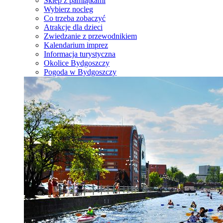
Sklep z pamiątkami
Wybierz nocleg
Co trzeba zobaczyć
Atrakcje dla dzieci
Zwiedzanie z przewodnikiem
Kalendarium imprez
Informacja turystyczna
Okolice Bydgoszczy
Pogoda w Bydgoszczy