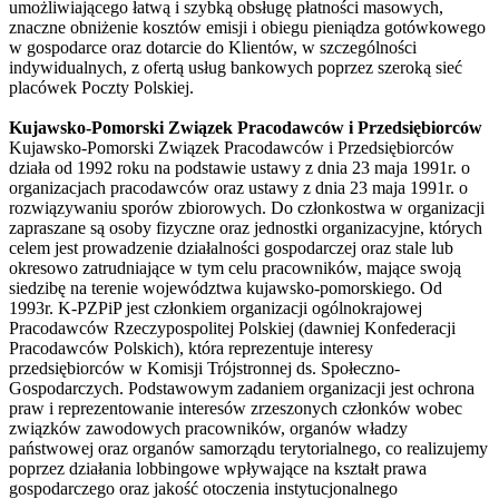
umożliwiającego łatwą i szybką obsługę płatności masowych,
znaczne obniżenie kosztów emisji i obiegu pieniądza gotówkowego
w gospodarce oraz dotarcie do Klientów, w szczególności
indywidualnych, z ofertą usług bankowych poprzez szeroką sieć
placówek Poczty Polskiej.
Kujawsko-Pomorski Związek Pracodawców i Przedsiębiorców
Kujawsko-Pomorski Związek Pracodawców i Przedsiębiorców
działa od 1992 roku na podstawie ustawy z dnia 23 maja 1991r. o
organizacjach pracodawców oraz ustawy z dnia 23 maja 1991r. o
rozwiązywaniu sporów zbiorowych. Do członkostwa w organizacji
zapraszane są osoby fizyczne oraz jednostki organizacyjne, których
celem jest prowadzenie działalności gospodarczej oraz stale lub
okresowo zatrudniające w tym celu pracowników, mające swoją
siedzibę na terenie województwa kujawsko-pomorskiego. Od
1993r. K-PZPiP jest członkiem organizacji ogólnokrajowej
Pracodawców Rzeczypospolitej Polskiej (dawniej Konfederacji
Pracodawców Polskich), która reprezentuje interesy
przedsiębiorców w Komisji Trójstronnej ds. Społeczno-
Gospodarczych. Podstawowym zadaniem organizacji jest ochrona
praw i reprezentowanie interesów zrzeszonych członków wobec
związków zawodowych pracowników, organów władzy
państwowej oraz organów samorządu terytorialnego, co realizujemy
poprzez działania lobbingowe wpływające na kształt prawa
gospodarczego oraz jakość otoczenia instytucjonalnego