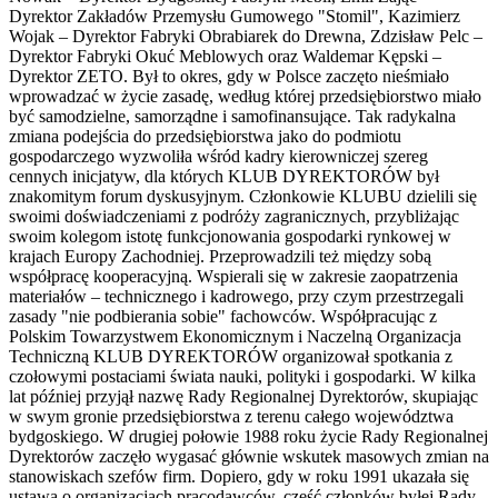
Dyrektor Zakładów Przemysłu Gumowego "Stomil", Kazimierz
Wojak – Dyrektor Fabryki Obrabiarek do Drewna, Zdzisław Pelc –
Dyrektor Fabryki Okuć Meblowych oraz Waldemar Kępski –
Dyrektor ZETO. Był to okres, gdy w Polsce zaczęto nieśmiało
wprowadzać w życie zasadę, według której przedsiębiorstwo miało
być samodzielne, samorządne i samofinansujące. Tak radykalna
zmiana podejścia do przedsiębiorstwa jako do podmiotu
gospodarczego wyzwoliła wśród kadry kierowniczej szereg
cennych inicjatyw, dla których KLUB DYREKTORÓW był
znakomitym forum dyskusyjnym. Członkowie KLUBU dzielili się
swoimi doświadczeniami z podróży zagranicznych, przybliżając
swoim kolegom istotę funkcjonowania gospodarki rynkowej w
krajach Europy Zachodniej. Przeprowadzili też między sobą
współpracę kooperacyjną. Wspierali się w zakresie zaopatrzenia
materiałów – technicznego i kadrowego, przy czym przestrzegali
zasady "nie podbierania sobie" fachowców. Współpracując z
Polskim Towarzystwem Ekonomicznym i Naczelną Organizacja
Techniczną KLUB DYREKTORÓW organizował spotkania z
czołowymi postaciami świata nauki, polityki i gospodarki. W kilka
lat później przyjął nazwę Rady Regionalnej Dyrektorów, skupiając
w swym gronie przedsiębiorstwa z terenu całego województwa
bydgoskiego. W drugiej połowie 1988 roku życie Rady Regionalnej
Dyrektorów zaczęło wygasać głównie wskutek masowych zmian na
stanowiskach szefów firm. Dopiero, gdy w roku 1991 ukazała się
ustawa o organizacjach pracodawców, część członków byłej Rady