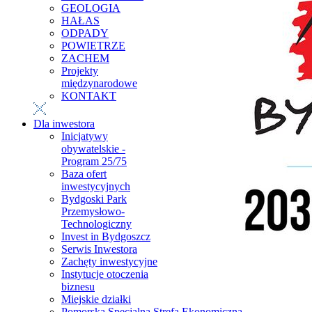
GEOLOGIA
HAŁAS
ODPADY
POWIETRZE
ZACHEM
Projekty
międzynarodowe
KONTAKT
Dla inwestora
Inicjatywy
obywatelskie -
Program 25/75
Baza ofert
inwestycyjnych
Bydgoski Park
Przemysłowo-
Technologiczny
Invest in Bydgoszcz
Serwis Inwestora
Zachęty inwestycyjne
Instytucje otoczenia
biznesu
Miejskie działki
Pomorska Specjalna Strefa Ekonomiczna