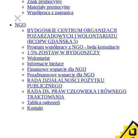
Znak promocyjny
Materiały promocyjne
Współpraca z zagranicą
NGO
BYDGOSKIE CENTRUM ORGANIZACJI
POZARZĄDOWYCH I WOLONTARIATU
(BCOPW GDAŃSKA 5)
Program współpracy z NGO - będą konsultacje
1,5% ZOSTAW W BYDGOSZCZY
Wolontariat
Informacje bieżące
Finansowe wsparcie dla NGO
Pozafinansowe wsparcie dla NGO
RADA DZIAŁALNOŚCI POŻYTKU
PUBLICZNEGO
RADA DS. PRAW CZŁOWIEKA I RÓWNEGO
TRAKTOWANIA
Tablica ogłoszeń
Kontakt