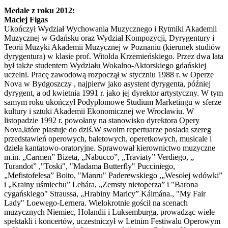
Medale z roku 2012:
Maciej Figas
Ukończył Wydział Wychowania Muzycznego i Rytmiki Akademii
Muzycznej w Gdańsku oraz Wydział Kompozycji, Dyrygentury i
Teorii Muzyki Akademii Muzycznej w Poznaniu (kierunek studiów
dyrygentura) w klasie prof. Witolda Krzemieńskiego. Przez dwa lata
był także studentem Wydziału Wokalno-Aktorskiego gdańskiej
uczelni. Pracę zawodową rozpoczął w styczniu 1988 r. w Operze
Nova w Bydgoszczy , najpierw jako asystent dyrygenta, później
dyrygent, a od kwietnia 1991 r. jako jej dyrektor artystyczny. W tym
samym roku ukończył Podyplomowe Studium Marketingu w sferze
kultury i sztuki Akademii Ekonomicznej we Wrocławiu. W
listopadzie 1992 r. powołany na stanowisko dyrektora Opery
Nova,które piastuje do dziś.W swoim repertuarze posiada szereg
przedstawień operowych, baletowych, operetkowych, musicale i
dzieła kantatowo-oratoryjne. Sprawował kierownictwo muzyczne
m.in. „Carmen” Bizeta, „Nabucco”, „Traviaty” Verdiego, „
Turandot” ,"Toski", "Madama Butterfly" Pucciniego,
„Mefistofelesa” Boito, "Manru" Paderewskiego ,„Wesołej wdówki”
i „Krainy uśmiechu” Lehára, „Zemsty nietoperza” i "Barona
cygańskiego" Straussa, „Hrabiny Maricy” Kálmána., "My Fair
Lady" Loewego-Lernera. Wielokrotnie gościł na scenach
muzycznych Niemiec, Holandii i Luksemburga, prowadząc wiele
spektakli i koncertów, uczestniczył w Letnim Festiwalu Operowym