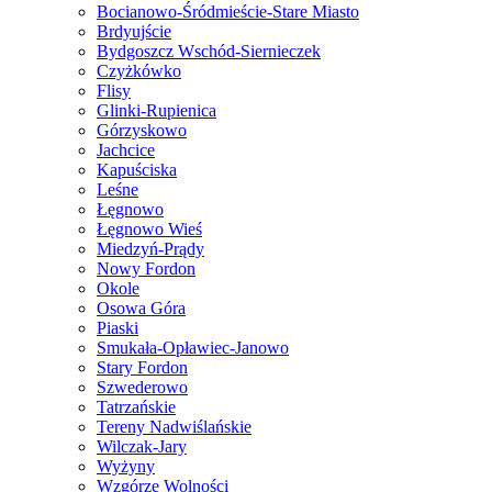
Bocianowo-Śródmieście-Stare Miasto
Brdyujście
Bydgoszcz Wschód-Siernieczek
Czyżkówko
Flisy
Glinki-Rupienica
Górzyskowo
Jachcice
Kapuściska
Leśne
Łęgnowo
Łęgnowo Wieś
Miedzyń-Prądy
Nowy Fordon
Okole
Osowa Góra
Piaski
Smukała-Opławiec-Janowo
Stary Fordon
Szwederowo
Tatrzańskie
Tereny Nadwiślańskie
Wilczak-Jary
Wyżyny
Wzgórze Wolności