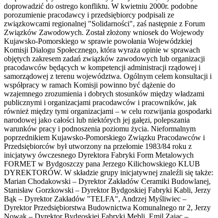
doprowadzić do ostrego konfliktu. W kwietniu 2000r. podobne
porozumienie pracodawcy i przedsiębiorcy podpisali ze
związkowcami regionalnej "Solidarności", zaś następnie z Forum
Związków Zawodowych. Został złożony wniosek do Wojewody
Kujawsko-Pomorskiego w sprawie powołania Wojewódzkiej
Komisji Dialogu Społecznego, która wyraża opinie w sprawach
objętych zakresem zadań związków zawodowych lub organizacji
pracodawców będących w kompetencji administracji rządowej i
samorządowej z terenu województwa. Ogólnym celem konsultacji i
współpracy w ramach Komisji powinno być dążenie do
wzajemnego zrozumienia i dobrych stosunków między władzami
publicznymi i organizacjami pracodawców i pracowników, jak
również między tymi organizacjami – w celu rozwijania gospodarki
narodowej jako całości lub niektórych jej gałęzi, polepszania
warunków pracy i podnoszenia poziomu życia. Nieformalnym
poprzednikiem Kujawsko-Pomorskiego Związku Pracodawców i
Przedsiębiorców był utworzony na przełomie 1983/84 roku z
inicjatywy ówczesnego Dyrektora Fabryki Form Metalowych
FORMET w Bydgoszczy pana Jerzego Kilichowskiego KLUB
DYREKTORÓW. W składzie grupy inicjatywnej znaleźli się także:
Marian Chodakowski – Dyrektor Zakładów Ceramiki Budowlanej,
Stanisław Gorzkowski – Dyrektor Bydgoskiej Fabryki Kabli, Jerzy
Bąk – Dyrektor Zakładów "TELFA", Andrzej Myśliwiec –
Dyrektor Przedsiębiorstwa Budownictwa Komunalnego nr 2, Jerzy
Nowak – Dyrektor Bydgoskiej Fabryki Mebli, Emil Zając –