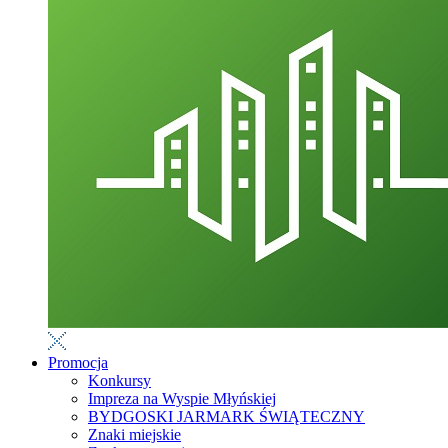
Promocja
Konkursy
Impreza na Wyspie Młyńskiej
BYDGOSKI JARMARK ŚWIĄTECZNY
Znaki miejskie