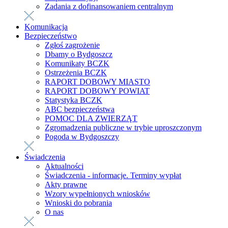
Zadania z dofinansowaniem centralnym
Komunikacja
Bezpieczeństwo
Zgłoś zagrożenie
Dbamy o Bydgoszcz
Komunikaty BCZK
Ostrzeżenia BCZK
RAPORT DOBOWY MIASTO
RAPORT DOBOWY POWIAT
Statystyka BCZK
ABC bezpieczeństwa
POMOC DLA ZWIERZĄT
Zgromadzenia publiczne w trybie uproszczonym
Pogoda w Bydgoszczy
Świadczenia
Aktualności
Świadczenia - informacje. Terminy wypłat
Akty prawne
Wzory wypełnionych wniosków
Wnioski do pobrania
O nas