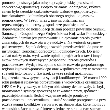
pomorski postrzega jako odrębną część polskiej przestrzeni
społeczno-gospodarczej. Podjęto działania lobbingowe, których
celem było szerokie zaakcentowanie walorów gospodarczych,
intelektualnych i kulturalnych obecnego regionu kujawsko-
pomorskiego. W 1998r. wraz z innymi organizacjami
reprezentującymi interesy gospodarcze przedsiębiorców
doprowadzono do konsolidacji działań poprzez powstanie Sejmiku
Samorządu Gospodarczego Województwa Kujawsko-Pomorskiego.
Zadaniem Sejmiku jest promowanie i inicjowanie przedsięwzięć
zmierzających do rozwoju województwa. Na wniosek organów
państwowych, Sejmik deleguje swoich przedstawicieli do prac w
instytucjach, zespołach doradczych i opiniodawczych. Do jego
zadań należy m.in. wydawanie opinii o projektach ustaw i innych
aktów prawnych dotyczących gospodarki, przedsiębiorców i
pracodawców. Wydaje też opinie o stanie rozwoju gospodarczego
regionu kujawsko-pomorskiego oraz współuczestniczy w tworzeniu
strategii jego rozwoju. Związek zawsze szukał możliwości
łagodzenia i rozwiązywania sytuacji konfliktowych. W marcu 1999
roku podpisał stosowne porozumienie z wojewódzką organizacją
OPZZ w Bydgoszczy, w którym obie strony deklarowały, że będą
monitorować sytuację społeczną w zakładach pracy, spółkach i
przedsiębiorstwach, śledzić wzajemne relacje pomiędzy
pracodawcami i pracownikami, ustalać sposoby postępowania przy
rozstrzyganiu konfliktów i wpływać na stanowiska, które mogłyby
w sposób rażący naruszać interesy jednej ze stron, a tym samym