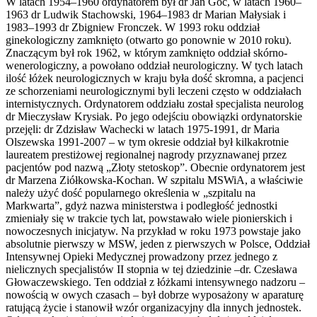
W latach 1954–1960 ordynatorem był dr Jan Goc, w latach 1960–
1963 dr Ludwik Stachowski, 1964–1983 dr Marian Małysiak i
1983–1993 dr Zbigniew Fronczek. W 1993 roku oddział
ginekologiczny zamknięto (otwarto go ponownie w 2010 roku).
Znaczącym był rok 1962, w którym zamknięto oddział skórno-
wenerologiczny, a powołano oddział neurologiczny. W tych latach
ilość łóżek neurologicznych w kraju była dość skromna, a pacjenci
ze schorzeniami neurologicznymi byli leczeni często w oddziałach
internistycznych. Ordynatorem oddziału został specjalista neurolog
dr Mieczysław Krysiak. Po jego odejściu obowiązki ordynatorskie
przejęli: dr Zdzisław Wachecki w latach 1975-1991, dr Maria
Olszewska 1991-2007 – w tym okresie oddział był kilkakrotnie
laureatem prestiżowej regionalnej nagrody przyznawanej przez
pacjentów pod nazwą „Złoty stetoskop”. Obecnie ordynatorem jest
dr Marzena Ziółkowska-Kochan. W szpitalu MSWiA, a właściwie
należy użyć dość popularnego określenia w „szpitalu na
Markwarta”, gdyż nazwa ministerstwa i podległość jednostki
zmieniały się w trakcie tych lat, powstawało wiele pionierskich i
nowoczesnych inicjatyw. Na przykład w roku 1973 powstaje jako
absolutnie pierwszy w MSW, jeden z pierwszych w Polsce, Oddział
Intensywnej Opieki Medycznej prowadzony przez jednego z
nielicznych specjalistów II stopnia w tej dziedzinie –dr. Czesława
Głowaczewskiego. Ten oddział z łóżkami intensywnego nadzoru –
nowością w owych czasach – był dobrze wyposażony w aparaturę
ratującą życie i stanowił wzór organizacyjny dla innych jednostek.