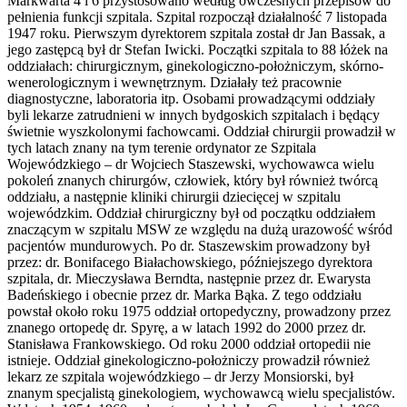
Markwarta 4 i 6 przystosowano według ówczesnych przepisów do
pełnienia funkcji szpitala. Szpital rozpoczął działalność 7 listopada
1947 roku. Pierwszym dyrektorem szpitala został dr Jan Bassak, a
jego zastępcą był dr Stefan Iwicki. Początki szpitala to 88 łóżek na
oddziałach: chirurgicznym, ginekologiczno-położniczym, skórno-
wenerologicznym i wewnętrznym. Działały też pracownie
diagnostyczne, laboratoria itp. Osobami prowadzącymi oddziały
byli lekarze zatrudnieni w innych bydgoskich szpitalach i będący
świetnie wyszkolonymi fachowcami. Oddział chirurgii prowadził w
tych latach znany na tym terenie ordynator ze Szpitala
Wojewódzkiego – dr Wojciech Staszewski, wychowawca wielu
pokoleń znanych chirurgów, człowiek, który był również twórcą
oddziału, a następnie kliniki chirurgii dziecięcej w szpitalu
wojewódzkim. Oddział chirurgiczny był od początku oddziałem
znaczącym w szpitalu MSW ze względu na dużą urazowość wśród
pacjentów mundurowych. Po dr. Staszewskim prowadzony był
przez: dr. Bonifacego Białachowskiego, późniejszego dyrektora
szpitala, dr. Mieczysława Berndta, następnie przez dr. Ewarysta
Badeńskiego i obecnie przez dr. Marka Bąka. Z tego oddziału
powstał około roku 1975 oddział ortopedyczny, prowadzony przez
znanego ortopedę dr. Spyrę, a w latach 1992 do 2000 przez dr.
Stanisława Frankowskiego. Od roku 2000 oddział ortopedii nie
istnieje. Oddział ginekologiczno-położniczy prowadził również
lekarz ze szpitala wojewódzkiego – dr Jerzy Monsiorski, był
znanym specjalistą ginekologiem, wychowawcą wielu specjalistów.