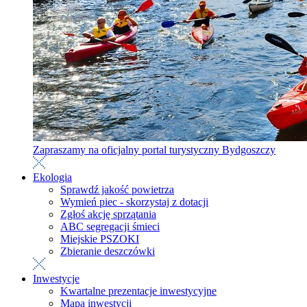
Zapraszamy na oficjalny portal turystyczny Bydgoszczy
Ekologia
Sprawdź jakość powietrza
Wymień piec - skorzystaj z dotacji
Zgłoś akcję sprzątania
ABC segregacji śmieci
Miejskie PSZOKI
Zbieranie deszczówki
Inwestycje
Kwartalne prezentacje inwestycyjne
Mapa inwestycji