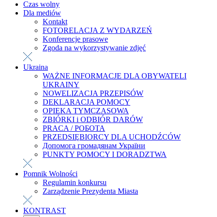
Czas wolny
Dla mediów
Kontakt
FOTORELACJA Z WYDARZEŃ
Konferencje prasowe
Zgoda na wykorzystywanie zdjęć
Ukraina
WAŻNE INFORMACJE DLA OBYWATELI
UKRAINY
NOWELIZACJA PRZEPISÓW
DEKLARACJA POMOCY
OPIEKA TYMCZASOWA
ZBIÓRKI i ODBIÓR DARÓW
PRACA / РОБОТА
PRZEDSIĘBIORCY DLA UCHODŹCÓW
Допомога громадянам України
PUNKTY POMOCY I DORADZTWA
Pomnik Wolności
Regulamin konkursu
Zarządzenie Prezydenta Miasta
KONTRAST