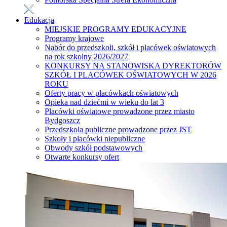
Edukacja
MIEJSKIE PROGRAMY EDUKACYJNE
Programy krajowe
Nabór do przedszkoli, szkół i placówek oświatowych
na rok szkolny 2026/2027
KONKURSY NA STANOWISKA DYREKTORÓW
SZKÓŁ I PLACÓWEK OŚWIATOWYCH W 2026
ROKU
Oferty pracy w placówkach oświatowych
Opieka nad dziećmi w wieku do lat 3
Placówki oświatowe prowadzone przez miasto
Bydgoszcz
Przedszkola publiczne prowadzone przez JST
Szkoły i placówki niepubliczne
Obwody szkół podstawowych
Otwarte konkursy ofert