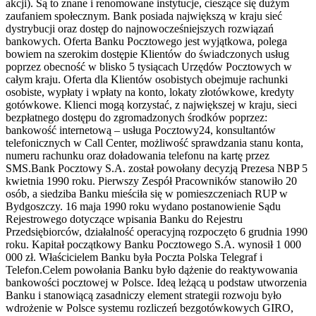
akcji). Są to znane i renomowane instytucje, cieszące się dużym
zaufaniem społecznym. Bank posiada największą w kraju sieć
dystrybucji oraz dostęp do najnowocześniejszych rozwiązań
bankowych. Oferta Banku Pocztowego jest wyjątkowa, polega
bowiem na szerokim dostępie Klientów do świadczonych usług
poprzez obecność w blisko 5 tysiącach Urzędów Pocztowych w
całym kraju. Oferta dla Klientów osobistych obejmuje rachunki
osobiste, wypłaty i wpłaty na konto, lokaty złotówkowe, kredyty
gotówkowe. Klienci mogą korzystać, z największej w kraju, sieci
bezpłatnego dostępu do zgromadzonych środków poprzez:
bankowość internetową – usługa Pocztowy24, konsultantów
telefonicznych w Call Center, możliwość sprawdzania stanu konta,
numeru rachunku oraz doładowania telefonu na kartę przez
SMS.Bank Pocztowy S.A. został powołany decyzją Prezesa NBP 5
kwietnia 1990 roku. Pierwszy Zespół Pracowników stanowiło 20
osób, a siedziba Banku mieściła się w pomieszczeniach RUP w
Bydgoszczy. 16 maja 1990 roku wydano postanowienie Sądu
Rejestrowego dotyczące wpisania Banku do Rejestru
Przedsiębiorców, działalność operacyjną rozpoczęto 6 grudnia 1990
roku. Kapitał początkowy Banku Pocztowego S.A. wynosił 1 000
000 zł. Właścicielem Banku była Poczta Polska Telegraf i
Telefon.Celem powołania Banku było dążenie do reaktywowania
bankowości pocztowej w Polsce. Ideą leżącą u podstaw utworzenia
Banku i stanowiącą zasadniczy element strategii rozwoju było
wdrożenie w Polsce systemu rozliczeń bezgotówkowych GIRO,