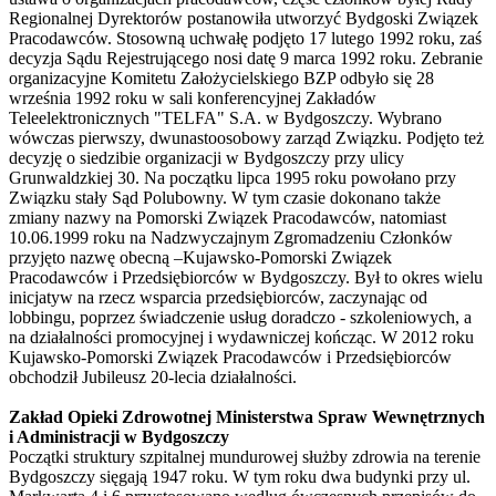
Regionalnej Dyrektorów postanowiła utworzyć Bydgoski Związek
Pracodawców. Stosowną uchwałę podjęto 17 lutego 1992 roku, zaś
decyzja Sądu Rejestrującego nosi datę 9 marca 1992 roku. Zebranie
organizacyjne Komitetu Założycielskiego BZP odbyło się 28
września 1992 roku w sali konferencyjnej Zakładów
Teleelektronicznych "TELFA" S.A. w Bydgoszczy. Wybrano
wówczas pierwszy, dwunastoosobowy zarząd Związku. Podjęto też
decyzję o siedzibie organizacji w Bydgoszczy przy ulicy
Grunwaldzkiej 30. Na początku lipca 1995 roku powołano przy
Związku stały Sąd Polubowny. W tym czasie dokonano także
zmiany nazwy na Pomorski Związek Pracodawców, natomiast
10.06.1999 roku na Nadzwyczajnym Zgromadzeniu Członków
przyjęto nazwę obecną –Kujawsko-Pomorski Związek
Pracodawców i Przedsiębiorców w Bydgoszczy. Był to okres wielu
inicjatyw na rzecz wsparcia przedsiębiorców, zaczynając od
lobbingu, poprzez świadczenie usług doradczo - szkoleniowych, a
na działalności promocyjnej i wydawniczej kończąc. W 2012 roku
Kujawsko-Pomorski Związek Pracodawców i Przedsiębiorców
obchodził Jubileusz 20-lecia działalności.
Zakład Opieki Zdrowotnej Ministerstwa Spraw Wewnętrznych
i Administracji w Bydgoszczy
Początki struktury szpitalnej mundurowej służby zdrowia na terenie
Bydgoszczy sięgają 1947 roku. W tym roku dwa budynki przy ul.