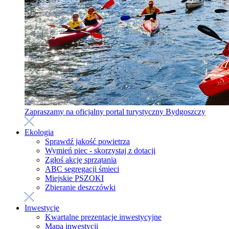
Zapraszamy na oficjalny portal turystyczny Bydgoszczy
Ekologia
Sprawdź jakość powietrza
Wymień piec - skorzystaj z dotacji
Zgłoś akcję sprzątania
ABC segregacji śmieci
Miejskie PSZOKI
Zbieranie deszczówki
Inwestycje
Kwartalne prezentacje inwestycyjne
Mapa inwestycji