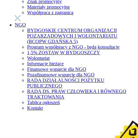
Znak promocyjny
Materiały promocyjne
Współpraca z zagranicą
NGO
BYDGOSKIE CENTRUM ORGANIZACJI
POZARZĄDOWYCH I WOLONTARIATU
(BCOPW GDAŃSKA 5)
Program współpracy z NGO - będą konsultacje
1,5% ZOSTAW W BYDGOSZCZY
Wolontariat
Informacje bieżące
Finansowe wsparcie dla NGO
Pozafinansowe wsparcie dla NGO
RADA DZIAŁALNOŚCI POŻYTKU
PUBLICZNEGO
RADA DS. PRAW CZŁOWIEKA I RÓWNEGO
TRAKTOWANIA
Tablica ogłoszeń
Kontakt