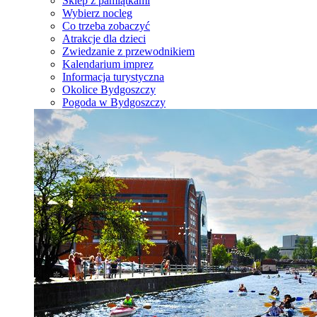
Sklep z pamiątkami
Wybierz nocleg
Co trzeba zobaczyć
Atrakcje dla dzieci
Zwiedzanie z przewodnikiem
Kalendarium imprez
Informacja turystyczna
Okolice Bydgoszczy
Pogoda w Bydgoszczy