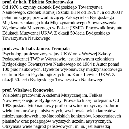
prof. dr hab. Elżbieta Szubertowska
Od 1976 r. czynny członek Bydgoskiego Towarzystwa
Naukowego, członek Komisji Sztuki BTN od 1976 r., a od 2003 r.
pełni funkcję jej przewodniczącej. Założycielka Bydgoskiego
Międzyuczelnianego koła Międzynarodowego Stowarzyszenia
Wychowania Muzycznego w Polsce (ISME). Pracownik Instytutu
Edukacji Muzycznej UKW. Z okazji 50-lecia Bydgoskiego
Towarzystwa Naukowego.
prof. zw. dr hab. Janusz Trempała
Psycholog, profesor zwyczajny UKW oraz Wyższej Szkoły
Pedagogicznej TWP w Warszawie, jest aktywnym członkiem
Bydgoskiego Towarzystwa Naukowego od 1984 r. Autor ponad
100 prac naukowych. Dyrektor wykonawczy międzynarodowego
centrum Badań Psychologicznych im. Kurta Lewina UKW. Z
okazji 50-lecia Bydgoskiego Towarzystwa Naukowego.
prof. Wiesława Ronowska
Wieloletni pracownik Akademii Muzycznej im. Feliksa
Nowowiejskiego w Bydgoszczy. Prowadzi klasę fortepianu. Od
1998 posiada tytuł naukowy profesora sztuk muzycznych. Juror
wielu konkursów pianistycznych, wychowała wielu laureatów
międzynarodowych i ogólnopolskich konkursów, koncertujących
pianistów oraz pedagogów wyższych uczelni artystycznych.
Otrzymała wiele nagród państwowych, m. in. jest laureatką