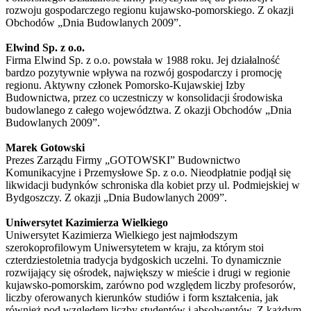
rozwoju gospodarczego regionu kujawsko-pomorskiego. Z okazji
Obchodów „Dnia Budowlanych 2009”.
Elwind Sp. z o.o.
Firma Elwind Sp. z o.o. powstała w 1988 roku. Jej działalność
bardzo pozytywnie wpływa na rozwój gospodarczy i promocję
regionu. Aktywny członek Pomorsko-Kujawskiej Izby
Budownictwa, przez co uczestniczy w konsolidacji środowiska
budowlanego z całego województwa. Z okazji Obchodów „Dnia
Budowlanych 2009”.
Marek Gotowski
Prezes Zarządu Firmy „GOTOWSKI” Budownictwo
Komunikacyjne i Przemysłowe Sp. z o.o. Nieodpłatnie podjął się
likwidacji budynków schroniska dla kobiet przy ul. Podmiejskiej w
Bydgoszczy. Z okazji „Dnia Budowlanych 2009”.
Uniwersytet Kazimierza Wielkiego
Uniwersytet Kazimierza Wielkiego jest najmłodszym
szerokoprofilowym Uniwersytetem w kraju, za którym stoi
czterdziestoletnia tradycja bydgoskich uczelni. To dynamicznie
rozwijający się ośrodek, największy w mieście i drugi w regionie
kujawsko-pomorskim, zarówno pod względem liczby profesorów,
liczby oferowanych kierunków studiów i form kształcenia, jak
również pod względem liczby studentów i absolwentów. Z każdym