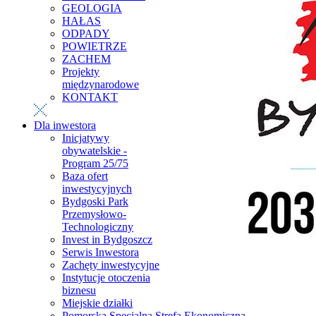
GEOLOGIA
HAŁAS
ODPADY
POWIETRZE
ZACHEM
Projekty
międzynarodowe
KONTAKT
Dla inwestora
Inicjatywy
obywatelskie -
Program 25/75
Baza ofert
inwestycyjnych
Bydgoski Park
Przemysłowo-
Technologiczny
Invest in Bydgoszcz
Serwis Inwestora
Zachęty inwestycyjne
Instytucje otoczenia
biznesu
Miejskie działki
Pomorska Specjalna Strefa Ekonomiczna