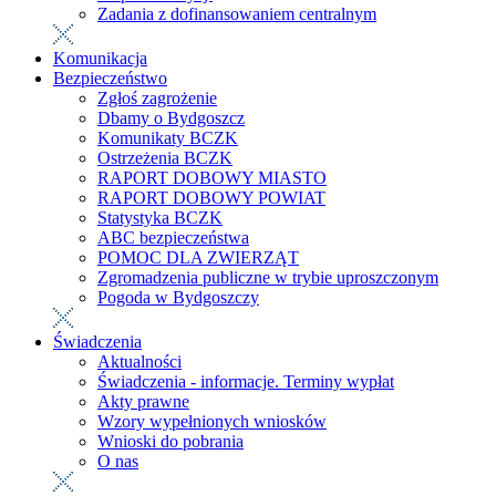
Zadania z dofinansowaniem centralnym
Komunikacja
Bezpieczeństwo
Zgłoś zagrożenie
Dbamy o Bydgoszcz
Komunikaty BCZK
Ostrzeżenia BCZK
RAPORT DOBOWY MIASTO
RAPORT DOBOWY POWIAT
Statystyka BCZK
ABC bezpieczeństwa
POMOC DLA ZWIERZĄT
Zgromadzenia publiczne w trybie uproszczonym
Pogoda w Bydgoszczy
Świadczenia
Aktualności
Świadczenia - informacje. Terminy wypłat
Akty prawne
Wzory wypełnionych wniosków
Wnioski do pobrania
O nas