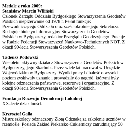
Medale z roku 2009:
Stanisław Marcin Wiliński
Członek Zarządu Oddziału Bydgoskiego Stowarzyszenia Geodetów
Polskich nieprzerwanie od 1978 r. Pełnił funkcje:
Przewodniczącego Oddziału oraz sześciokrotnie jego Sekretarza.
Redaguje biuletyn informacyjny Stowarzyszenia Geodetów
Polskich w Bydgoszczy, redaktor Przeglądu Geodezyjnego. Pracuje
w Radzie Federacji Stowarzyszeń Naukowo-Technicznych NOT. Z
okazji 90-lecia Stowarzyszenia Geodetów Polskich.
Tadeusz Podowski
Wieloletni aktywny działacz Stowarzyszenia Geodetów Polskich w
Bydgoszczy, jego Skarbnik. Przez wiele lat pracował w Urzędzie
Wojewódzkim w Bydgoszczy. Wyniki pracy i dbałość o wysoki
poziom zyskiwały uznanie i prowadziły do nagród, którymi były
kolejne odznaczenia państwowe, resortowe i organizacyjne. Z
okazji 90-lecia Stowarzyszenia Geodetów Polskich.
Fundacja Rozwoju Demokracji Lokalnej
XX-lecie działalności.
Krzysztof Galla
Mistrz szkolący odznaczony Złotą Odznaką za szkolenie uczniów w
rzemiośle. Posiada Zakład Piekarsko-Cukierniczy zatrudniający 50