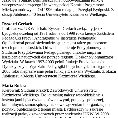
Jazzowe. Ponadto pełni zaszczytną i odpowiedzialną funkcję
wiceprzewodniczącego Uniwersyteckiej Komisji Programów
Międzynarodowych. Od 1996 roku redaguje Przegląd Bydgoski. Z
okazji Jubileuszu 40-lecia Uniwersytetu Kazimierza Wielkiego.
Ryszard Gerlach
Prof. nadzw. UKW dr hab. Ryszard Gerlach związany jest z
bydgoską uczelnią od 1981 roku, a od 1999 roku kieruje Zakładem
Pedagogiki Pracy i Andragogiki w Instytucie Pedagogiki.
Opublikował ponad siedemdziesiąt prac, jest także promotorem
trzech prac doktorskich. Od wielu lat kieruje Podyplomowymi
Studiami Przygotowania Pedagogicznego umożliwiającymi
kształcenie nauczycieli dla potrzeb regionu. Doskonały organizator
Wydziału. W latach 1993-2003 pełnił funkcję Prodziekana ds.
Dydaktycznych Wydziału Pedagogiki i Psychologii, a następnie od
2003 roku nieprzerwanie pełni funkcję Dziekana Wydziału. Z okazji
Jubileuszu 40-lecia Uniwersytetu Kazimierza Wielkiego.
Maria Bulera
Kierownik Studium Praktyk Zawodowych Uniwersytetu
Kazimierza Wielkiego. Do jej zasług należy współdziałanie z
instytucjami i placówkami oświatowymi, pomocy społecznej,
kulturalnymi, samorządowymi, stowarzyszeniami i organizacjami
pożytku publicznego z terenu miasta Bydgoszczy w zakresie
realizacji praktyk zawodowych przez studentów UKW. W 2008