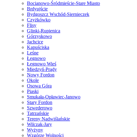
Bocianowo-Śródmieście-Stare Miasto
Brdyujście
Bydgoszcz Wschód-Siernieczek
Czyżkówko
Flisy
Glinki-Rupienica
Górzyskowo
Jachcice
Kapuściska
Leśne
Łęgnowo
Łęgnowo Wieś
Miedzyń-Prądy
Nowy Fordon
Okole
Osowa Góra
Piaski
Smukała-Opławiec-Janowo
Stary Fordon
Szwederowo
Tatrzańskie
Tereny Nadwiślańskie
Wilczak-Jary
Wyżyny
Wzgórze Wolności