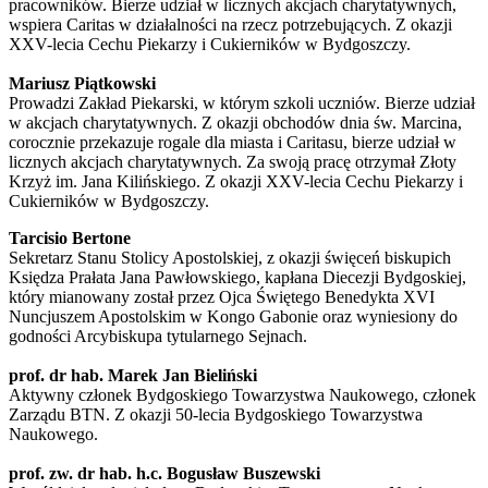
pracowników. Bierze udział w licznych akcjach charytatywnych,
wspiera Caritas w działalności na rzecz potrzebujących. Z okazji
XXV-lecia Cechu Piekarzy i Cukierników w Bydgoszczy.
Mariusz Piątkowski
Prowadzi Zakład Piekarski, w którym szkoli uczniów. Bierze udział
w akcjach charytatywnych. Z okazji obchodów dnia św. Marcina,
corocznie przekazuje rogale dla miasta i Caritasu, bierze udział w
licznych akcjach charytatywnych. Za swoją pracę otrzymał Złoty
Krzyż im. Jana Kilińskiego. Z okazji XXV-lecia Cechu Piekarzy i
Cukierników w Bydgoszczy.
Tarcisio Bertone
Sekretarz Stanu Stolicy Apostolskiej, z okazji święceń biskupich
Księdza Prałata Jana Pawłowskiego, kapłana Diecezji Bydgoskiej,
który mianowany został przez Ojca Świętego Benedykta XVI
Nuncjuszem Apostolskim w Kongo Gabonie oraz wyniesiony do
godności Arcybiskupa tytularnego Sejnach.
prof. dr hab. Marek Jan Bieliński
Aktywny członek Bydgoskiego Towarzystwa Naukowego, członek
Zarządu BTN. Z okazji 50-lecia Bydgoskiego Towarzystwa
Naukowego.
prof. zw. dr hab. h.c. Bogusław Buszewski