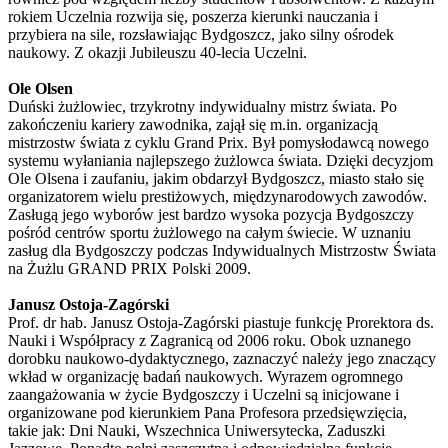
rokiem Uczelnia rozwija się, poszerza kierunki nauczania i
przybiera na sile, rozsławiając Bydgoszcz, jako silny ośrodek
naukowy. Z okazji Jubileuszu 40-lecia Uczelni.
Ole Olsen
Duński żużlowiec, trzykrotny indywidualny mistrz świata. Po
zakończeniu kariery zawodnika, zajął się m.in. organizacją
mistrzostw świata z cyklu Grand Prix. Był pomysłodawcą nowego
systemu wyłaniania najlepszego żużlowca świata. Dzięki decyzjom
Ole Olsena i zaufaniu, jakim obdarzył Bydgoszcz, miasto stało się
organizatorem wielu prestiżowych, międzynarodowych zawodów.
Zasługą jego wyborów jest bardzo wysoka pozycja Bydgoszczy
pośród centrów sportu żużlowego na całym świecie. W uznaniu
zasług dla Bydgoszczy podczas Indywidualnych Mistrzostw Świata
na Żużlu GRAND PRIX Polski 2009.
Janusz Ostoja-Zagórski
Prof. dr hab. Janusz Ostoja-Zagórski piastuje funkcję Prorektora ds.
Nauki i Współpracy z Zagranicą od 2006 roku. Obok uznanego
dorobku naukowo-dydaktycznego, zaznaczyć należy jego znaczący
wkład w organizację badań naukowych. Wyrazem ogromnego
zaangażowania w życie Bydgoszczy i Uczelni są inicjowane i
organizowane pod kierunkiem Pana Profesora przedsięwzięcia,
takie jak: Dni Nauki, Wszechnica Uniwersytecka, Zaduszki