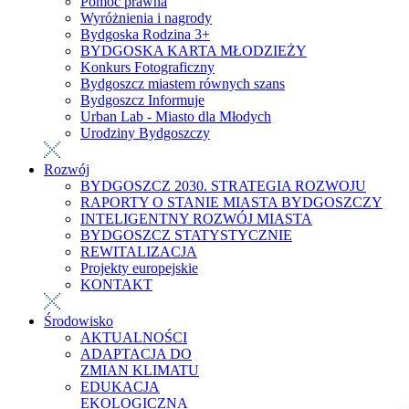
Pomoc prawna
Wyróżnienia i nagrody
Bydgoska Rodzina 3+
BYDGOSKA KARTA MŁODZIEŻY
Konkurs Fotograficzny
Bydgoszcz miastem równych szans
Bydgoszcz Informuje
Urban Lab - Miasto dla Młodych
Urodziny Bydgoszczy
Rozwój
BYDGOSZCZ 2030. STRATEGIA ROZWOJU
RAPORTY O STANIE MIASTA BYDGOSZCZY
INTELIGENTNY ROZWÓJ MIASTA
BYDGOSZCZ STATYSTYCZNIE
REWITALIZACJA
Projekty europejskie
KONTAKT
Środowisko
AKTUALNOŚCI
ADAPTACJA DO
ZMIAN KLIMATU
EDUKACJA
EKOLOGICZNA