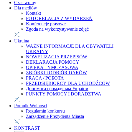
Czas wolny
Dla mediów
Kontakt
FOTORELACJA Z WYDARZEŃ
Konferencje prasowe
Zgoda na wykorzystywanie zdjęć
Ukraina
WAŻNE INFORMACJE DLA OBYWATELI
UKRAINY
NOWELIZACJA PRZEPISÓW
DEKLARACJA POMOCY
OPIEKA TYMCZASOWA
ZBIÓRKI i ODBIÓR DARÓW
PRACA / РОБОТА
PRZEDSIĘBIORCY DLA UCHODŹCÓW
Допомога громадянам України
PUNKTY POMOCY I DORADZTWA
Pomnik Wolności
Regulamin konkursu
Zarządzenie Prezydenta Miasta
KONTRAST