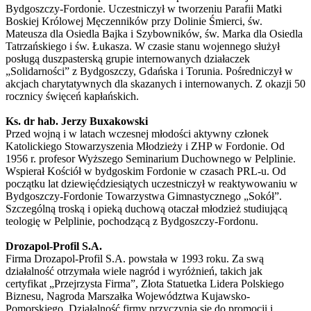
Bydgoszczy-Fordonie. Uczestniczył w tworzeniu Parafii Matki
Boskiej Królowej Męczenników przy Dolinie Śmierci, św.
Mateusza dla Osiedla Bajka i Szybowników, św. Marka dla Osiedla
Tatrzańskiego i św. Łukasza. W czasie stanu wojennego służył
posługą duszpasterską grupie internowanych działaczek
„Solidarności” z Bydgoszczy, Gdańska i Torunia. Pośredniczył w
akcjach charytatywnych dla skazanych i internowanych. Z okazji 50
rocznicy święceń kapłańskich.
Ks. dr hab. Jerzy Buxakowski
Przed wojną i w latach wczesnej młodości aktywny członek
Katolickiego Stowarzyszenia Młodzieży i ZHP w Fordonie. Od
1956 r. profesor Wyższego Seminarium Duchownego w Pelplinie.
Wspierał Kościół w bydgoskim Fordonie w czasach PRL-u. Od
początku lat dziewięćdziesiątych uczestniczył w reaktywowaniu w
Bydgoszczy-Fordonie Towarzystwa Gimnastycznego „Sokół”.
Szczególną troską i opieką duchową otaczał młodzież studiującą
teologię w Pelplinie, pochodzącą z Bydgoszczy-Fordonu.
Drozapol-Profil S.A.
Firma Drozapol-Profil S.A. powstała w 1993 roku. Za swą
działalność otrzymała wiele nagród i wyróżnień, takich jak
certyfikat „Przejrzysta Firma”, Złota Statuetka Lidera Polskiego
Biznesu, Nagroda Marszałka Województwa Kujawsko-
Pomorskiego. Działalność firmy przyczynia się do promocji i