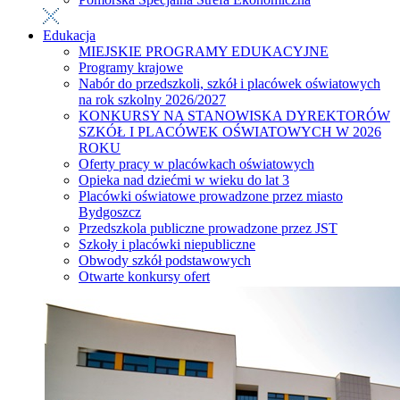
Edukacja
MIEJSKIE PROGRAMY EDUKACYJNE
Programy krajowe
Nabór do przedszkoli, szkół i placówek oświatowych
na rok szkolny 2026/2027
KONKURSY NA STANOWISKA DYREKTORÓW
SZKÓŁ I PLACÓWEK OŚWIATOWYCH W 2026
ROKU
Oferty pracy w placówkach oświatowych
Opieka nad dziećmi w wieku do lat 3
Placówki oświatowe prowadzone przez miasto
Bydgoszcz
Przedszkola publiczne prowadzone przez JST
Szkoły i placówki niepubliczne
Obwody szkół podstawowych
Otwarte konkursy ofert