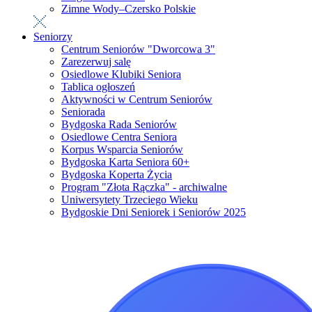
Zimne Wody–Czersko Polskie
Seniorzy
Centrum Seniorów "Dworcowa 3"
Zarezerwuj salę
Osiedlowe Klubiki Seniora
Tablica ogłoszeń
Aktywności w Centrum Seniorów
Seniorada
Bydgoska Rada Seniorów
Osiedlowe Centra Seniora
Korpus Wsparcia Seniorów
Bydgoska Karta Seniora 60+
Bydgoska Koperta Życia
Program "Złota Rączka" - archiwalne
Uniwersytety Trzeciego Wieku
Bydgoskie Dni Seniorek i Seniorów 2025