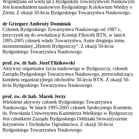
Współdziała od wielu lat z Bydgoskim Towarzystwem Naukowym.
Jest konsultantem naukowym Bydgoskiego Kolokwium Wiedzy o
Ziemi. Z okazji 50-lecia Bydgoskiego Towarzystwa Naukowego.
dr Grzegorz Ambroży Dominiak
Członek Bydgoskiego Towarzystwa Naukowego od 1987 r.,
przyczynił się do rewitalizacji Komisji Filozofii BTN, w latach
1995-2005 członek władz Towarzystwa. Autor drugiego tomu
monumentalnej „Historii Bydgoszczy”. Z okazji 50-lecia
Bydgoskiego Towarzystwa Naukowego.
prof. zw. dr hab. Józef Flizikowski
Aktywny organizator życia naukowego w Bydgoszczy, członek
Zarządu Bydgoskiego Towarzystwa Naukowego, przewodniczący
komitetu organizacyjnego obchodów 50-lecia BTN. Z okazji 50-
lecia Bydgoskiego Towarzystwa Naukowego.
prof. zw. dr hab. Marek Jerzy
Wieloletni aktywny członek Bydgoskiego Towarzystwa
Naukowego. W latach 1995-2005 członek Społecznego Komitetu
ds. Powołania Uniwersytetu Kazimierza Wielkiego w Bydgoszczy.
Jest członkiem Zarządu Bydgoskiego Oddziału Stowarzyszenia
Inżynierów i Techników Ogrodnictwa. Z okazji 50-lecia
Bydgoskiego Towarzystwa Naukowego.