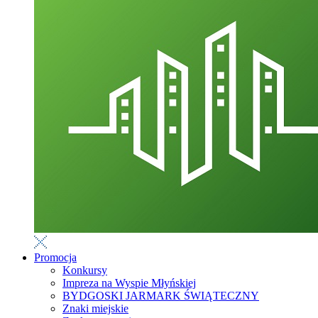
Promocja
Konkursy
Impreza na Wyspie Młyńskiej
BYDGOSKI JARMARK ŚWIĄTECZNY
Znaki miejskie