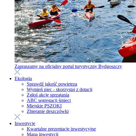
Zapraszamy na oficjalny portal turystyczny Bydgoszczy
Ekologia
Sprawdź jakość powietrza
Wymień piec - skorzystaj z dotacji
Zgłoś akcję sprzątania
ABC segregacji śmieci
Miejskie PSZOKI
Zbieranie deszczówki
Inwestycje
Kwartalne prezentacje inwestycyjne
Mapa inwestycji