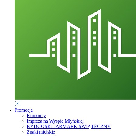
Promocja
Konkursy
Impreza na Wyspie Młyńskiej
BYDGOSKI JARMARK ŚWIĄTECZNY
Znaki miejskie