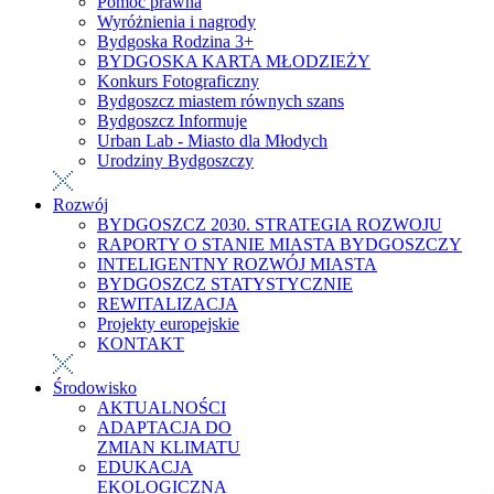
Pomoc prawna
Wyróżnienia i nagrody
Bydgoska Rodzina 3+
BYDGOSKA KARTA MŁODZIEŻY
Konkurs Fotograficzny
Bydgoszcz miastem równych szans
Bydgoszcz Informuje
Urban Lab - Miasto dla Młodych
Urodziny Bydgoszczy
Rozwój
BYDGOSZCZ 2030. STRATEGIA ROZWOJU
RAPORTY O STANIE MIASTA BYDGOSZCZY
INTELIGENTNY ROZWÓJ MIASTA
BYDGOSZCZ STATYSTYCZNIE
REWITALIZACJA
Projekty europejskie
KONTAKT
Środowisko
AKTUALNOŚCI
ADAPTACJA DO
ZMIAN KLIMATU
EDUKACJA
EKOLOGICZNA