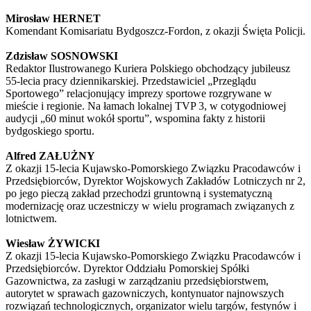
Mirosław HERNET
Komendant Komisariatu Bydgoszcz-Fordon, z okazji Święta Policji.
Zdzisław SOSNOWSKI
Redaktor Ilustrowanego Kuriera Polskiego obchodzący jubileusz
55-lecia pracy dziennikarskiej. Przedstawiciel „Przeglądu
Sportowego” relacjonujący imprezy sportowe rozgrywane w
mieście i regionie. Na łamach lokalnej TVP 3, w cotygodniowej
audycji „60 minut wokół sportu”, wspomina fakty z historii
bydgoskiego sportu.
Alfred ZAŁUŻNY
Z okazji 15-lecia Kujawsko-Pomorskiego Związku Pracodawców i
Przedsiębiorców, Dyrektor Wojskowych Zakładów Lotniczych nr 2,
po jego pieczą zakład przechodzi gruntowną i systematyczną
modernizację oraz uczestniczy w wielu programach związanych z
lotnictwem.
Wiesław ŻYWICKI
Z okazji 15-lecia Kujawsko-Pomorskiego Związku Pracodawców i
Przedsiębiorców. Dyrektor Oddziału Pomorskiej Spółki
Gazownictwa, za zasługi w zarządzaniu przedsiębiorstwem,
autorytet w sprawach gazowniczych, kontynuator najnowszych
rozwiązań technologicznych, organizator wielu targów, festynów i