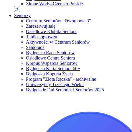
Zimne Wody–Czersko Polskie
Seniorzy
Centrum Seniorów "Dworcowa 3"
Zarezerwuj salę
Osiedlowe Klubiki Seniora
Tablica ogłoszeń
Aktywności w Centrum Seniorów
Seniorada
Bydgoska Rada Seniorów
Osiedlowe Centra Seniora
Korpus Wsparcia Seniorów
Bydgoska Karta Seniora 60+
Bydgoska Koperta Życia
Program "Złota Rączka" - archiwalne
Uniwersytety Trzeciego Wieku
Bydgoskie Dni Seniorek i Seniorów 2025