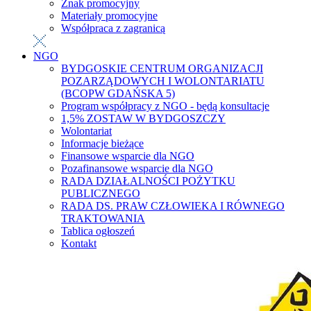
Znak promocyjny
Materiały promocyjne
Współpraca z zagranicą
NGO
BYDGOSKIE CENTRUM ORGANIZACJI
POZARZĄDOWYCH I WOLONTARIATU
(BCOPW GDAŃSKA 5)
Program współpracy z NGO - będą konsultacje
1,5% ZOSTAW W BYDGOSZCZY
Wolontariat
Informacje bieżące
Finansowe wsparcie dla NGO
Pozafinansowe wsparcie dla NGO
RADA DZIAŁALNOŚCI POŻYTKU
PUBLICZNEGO
RADA DS. PRAW CZŁOWIEKA I RÓWNEGO
TRAKTOWANIA
Tablica ogłoszeń
Kontakt