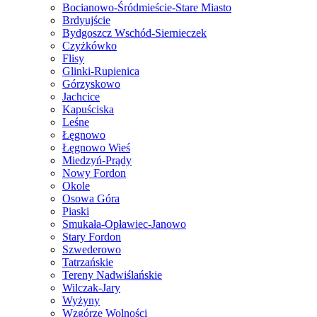
Bocianowo-Śródmieście-Stare Miasto
Brdyujście
Bydgoszcz Wschód-Siernieczek
Czyżkówko
Flisy
Glinki-Rupienica
Górzyskowo
Jachcice
Kapuściska
Leśne
Łęgnowo
Łęgnowo Wieś
Miedzyń-Prądy
Nowy Fordon
Okole
Osowa Góra
Piaski
Smukała-Opławiec-Janowo
Stary Fordon
Szwederowo
Tatrzańskie
Tereny Nadwiślańskie
Wilczak-Jary
Wyżyny
Wzgórze Wolności