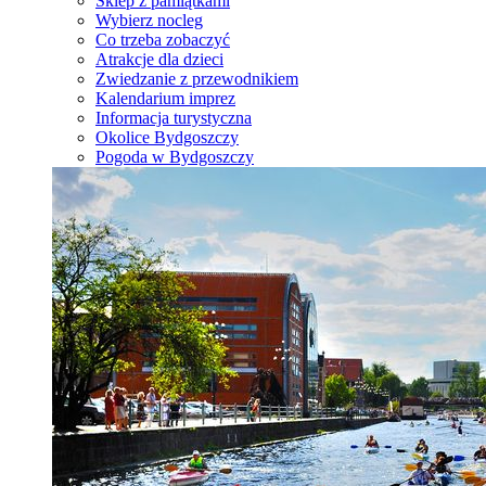
Sklep z pamiątkami
Wybierz nocleg
Co trzeba zobaczyć
Atrakcje dla dzieci
Zwiedzanie z przewodnikiem
Kalendarium imprez
Informacja turystyczna
Okolice Bydgoszczy
Pogoda w Bydgoszczy