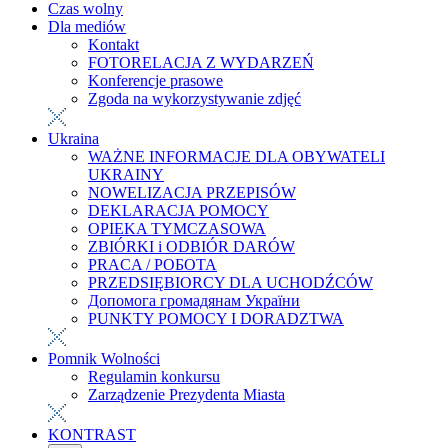
Czas wolny
Dla mediów
Kontakt
FOTORELACJA Z WYDARZEŃ
Konferencje prasowe
Zgoda na wykorzystywanie zdjęć
Ukraina
WAŻNE INFORMACJE DLA OBYWATELI
UKRAINY
NOWELIZACJA PRZEPISÓW
DEKLARACJA POMOCY
OPIEKA TYMCZASOWA
ZBIÓRKI i ODBIÓR DARÓW
PRACA / РОБОТА
PRZEDSIĘBIORCY DLA UCHODŹCÓW
Допомога громадянам України
PUNKTY POMOCY I DORADZTWA
Pomnik Wolności
Regulamin konkursu
Zarządzenie Prezydenta Miasta
KONTRAST