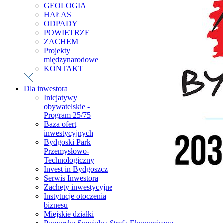
GEOLOGIA
HAŁAS
ODPADY
POWIETRZE
ZACHEM
Projekty
międzynarodowe
KONTAKT
Dla inwestora
Inicjatywy
obywatelskie -
Program 25/75
Baza ofert
inwestycyjnych
Bydgoski Park
Przemysłowo-
Technologiczny
Invest in Bydgoszcz
Serwis Inwestora
Zachęty inwestycyjne
Instytucje otoczenia
biznesu
Miejskie działki
Pomorska Specjalna Strefa Ekonomiczna