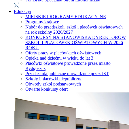
Edukacja
MIEJSKIE PROGRAMY EDUKACYJNE
Programy krajowe
Nabór do przedszkoli, szkół i placówek oświatowych
na rok szkolny 2026/2027
KONKURSY NA STANOWISKA DYREKTORÓW
SZKÓŁ I PLACÓWEK OŚWIATOWYCH W 2026
ROKU
Oferty pracy w placówkach oświatowych
Opieka nad dziećmi w wieku do lat 3
Placówki oświatowe prowadzone przez miasto
Bydgoszcz
Przedszkola publiczne prowadzone przez JST
Szkoły i placówki niepubliczne
Obwody szkół podstawowych
Otwarte konkursy ofert