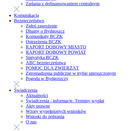
Zadania z dofinansowaniem centralnym
Komunikacja
Bezpieczeństwo
Zgłoś zagrożenie
Dbamy o Bydgoszcz
Komunikaty BCZK
Ostrzeżenia BCZK
RAPORT DOBOWY MIASTO
RAPORT DOBOWY POWIAT
Statystyka BCZK
ABC bezpieczeństwa
POMOC DLA ZWIERZĄT
Zgromadzenia publiczne w trybie uproszczonym
Pogoda w Bydgoszczy
Świadczenia
Aktualności
Świadczenia - informacje. Terminy wypłat
Akty prawne
Wzory wypełnionych wniosków
Wnioski do pobrania
O nas