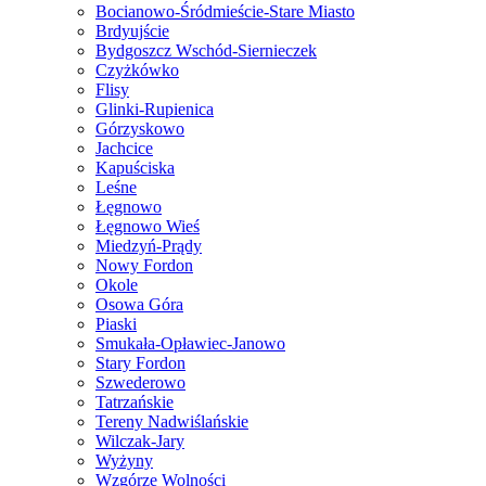
Bocianowo-Śródmieście-Stare Miasto
Brdyujście
Bydgoszcz Wschód-Siernieczek
Czyżkówko
Flisy
Glinki-Rupienica
Górzyskowo
Jachcice
Kapuściska
Leśne
Łęgnowo
Łęgnowo Wieś
Miedzyń-Prądy
Nowy Fordon
Okole
Osowa Góra
Piaski
Smukała-Opławiec-Janowo
Stary Fordon
Szwederowo
Tatrzańskie
Tereny Nadwiślańskie
Wilczak-Jary
Wyżyny
Wzgórze Wolności