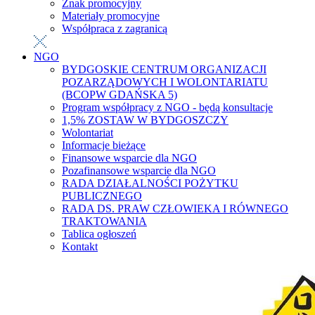
Znak promocyjny
Materiały promocyjne
Współpraca z zagranicą
NGO
BYDGOSKIE CENTRUM ORGANIZACJI
POZARZĄDOWYCH I WOLONTARIATU
(BCOPW GDAŃSKA 5)
Program współpracy z NGO - będą konsultacje
1,5% ZOSTAW W BYDGOSZCZY
Wolontariat
Informacje bieżące
Finansowe wsparcie dla NGO
Pozafinansowe wsparcie dla NGO
RADA DZIAŁALNOŚCI POŻYTKU
PUBLICZNEGO
RADA DS. PRAW CZŁOWIEKA I RÓWNEGO
TRAKTOWANIA
Tablica ogłoszeń
Kontakt