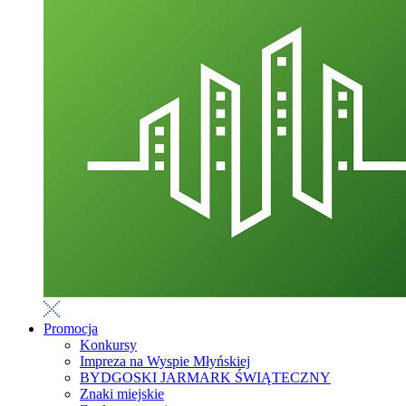
Promocja
Konkursy
Impreza na Wyspie Młyńskiej
BYDGOSKI JARMARK ŚWIĄTECZNY
Znaki miejskie