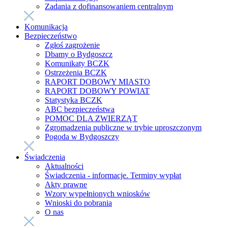
Zadania z dofinansowaniem centralnym
Komunikacja
Bezpieczeństwo
Zgłoś zagrożenie
Dbamy o Bydgoszcz
Komunikaty BCZK
Ostrzeżenia BCZK
RAPORT DOBOWY MIASTO
RAPORT DOBOWY POWIAT
Statystyka BCZK
ABC bezpieczeństwa
POMOC DLA ZWIERZĄT
Zgromadzenia publiczne w trybie uproszczonym
Pogoda w Bydgoszczy
Świadczenia
Aktualności
Świadczenia - informacje. Terminy wypłat
Akty prawne
Wzory wypełnionych wniosków
Wnioski do pobrania
O nas