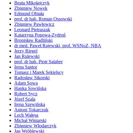
Beata Mikołajczyk
Zbigniew Nowek
Edmund Obiała
prof. dr hab. Roman Ossowski
Zbigniew Pawłowicz
Leonard Pietraszak
Katarzyna Popowa-Zydroń
Bronisław Radliński
dr med. Paweł Rajewski, prof. WSNoZ, NBA
Jerzy Riegel
Jan Rulewski
prof. dr hab. Piotr Salaber
Irena Santor
Tomasz i Marek Sekielscy
Radosław Sikorski
Adam Sowa
Hanka Sowińska
Robert Sycz
Józef Szala
Irena Szewińska
Antoni Tokarczuk
Lech Wałęsa
Michał Winiarski
Zbigniew Włodarczyk
Jan Wróblewski