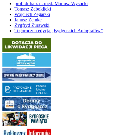
prof. dr hab. n. med. Mariusz Wysocki
Tomasz Zaboklicki
Wojciech Zegarski
Janusz Zemke
Zygfryd Żurawski
Tegoroczna edycja „Bydgoskich Autografów”