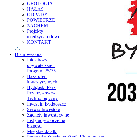
GEOLOGIA
HAŁAS
ODPADY
POWIETRZE
ZACHEM
Projekty
międzynarodowe
KONTAKT
Dla inwestora
Inicjatywy
obywatelskie -
Program 25/75
Baza ofert
inwestycyjnych
Bydgoski Park
Przemysłowo-
Technologiczny
Invest in Bydgoszcz
Serwis Inwestora
Zachęty inwestycyjne
Instytucje otoczenia
biznesu
Miejskie działki
Pomorska Specjalna Strefa Ekonomiczna