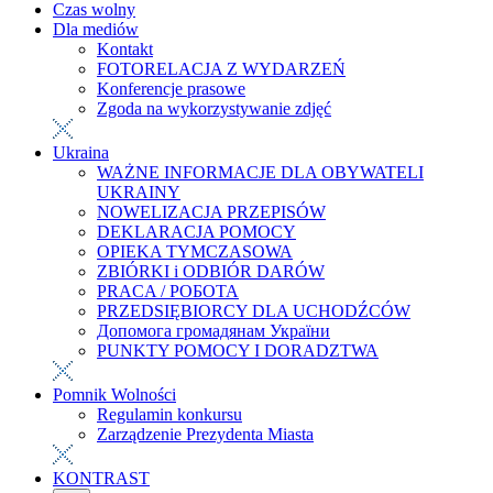
Czas wolny
Dla mediów
Kontakt
FOTORELACJA Z WYDARZEŃ
Konferencje prasowe
Zgoda na wykorzystywanie zdjęć
Ukraina
WAŻNE INFORMACJE DLA OBYWATELI
UKRAINY
NOWELIZACJA PRZEPISÓW
DEKLARACJA POMOCY
OPIEKA TYMCZASOWA
ZBIÓRKI i ODBIÓR DARÓW
PRACA / РОБОТА
PRZEDSIĘBIORCY DLA UCHODŹCÓW
Допомога громадянам України
PUNKTY POMOCY I DORADZTWA
Pomnik Wolności
Regulamin konkursu
Zarządzenie Prezydenta Miasta
KONTRAST