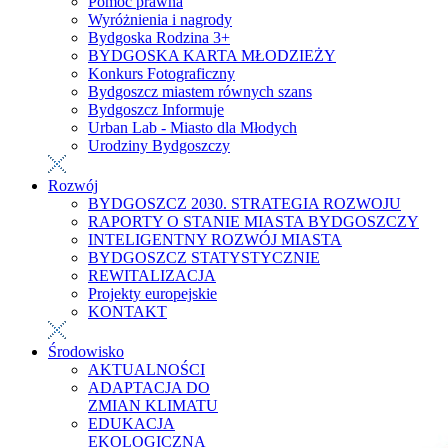
Pomoc prawna
Wyróżnienia i nagrody
Bydgoska Rodzina 3+
BYDGOSKA KARTA MŁODZIEŻY
Konkurs Fotograficzny
Bydgoszcz miastem równych szans
Bydgoszcz Informuje
Urban Lab - Miasto dla Młodych
Urodziny Bydgoszczy
Rozwój
BYDGOSZCZ 2030. STRATEGIA ROZWOJU
RAPORTY O STANIE MIASTA BYDGOSZCZY
INTELIGENTNY ROZWÓJ MIASTA
BYDGOSZCZ STATYSTYCZNIE
REWITALIZACJA
Projekty europejskie
KONTAKT
Środowisko
AKTUALNOŚCI
ADAPTACJA DO
ZMIAN KLIMATU
EDUKACJA
EKOLOGICZNA