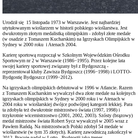
Urodził się 15 listopada 1973 w Warszawie. Jest najbardziej
utytułowanym wioślarzem w historii polskiego wioślarstwa. Jest
dwukrotnym złotym medalistką olimpijskim - zdobył złote medale
(w osadzie z Tomaszem Kucharskim) na Igrzyskach Olimpijskich w
Sydney w 2000 roku i Atenach 2004.
Karierę sportową rozpoczął w Szkolnym Wojewódzkim Ośrodku
Sportowym nr 2 w Warszawie (1986−1995). Przez kolejne lata
swojej kariery sportowej związany był z Bydgoszczą -
reprezentował kluby Zawisza Bydgoszcz (1996−1998) i LOTTO-
Bydgostię Bydgoszcz (1999−2012).
Na igrzyskach olimpijskich debiutował w 1996 w Atlancie. Razem
z Tomaszem Kucharskim wywalczył dwa złote medale na kolejnych
igrzyskach olimpijskich w Sydney w 2000 roku i w Atenach w
2004 roku w wioślarskiej dwójce podwójnej kategorii lekkiej. Para
ta zdobyła też dwukrotnie mistrzostwo świata (1997, 1998) i
trzykrotnie wicemistrzostwo (2001, 2002, 2003). Szósty (brązowy)
medal mistrzostw świata Robert Sycz wywalczył w 2005 wraz z
Pawłem Rańdą. Na mistrzostwach Polski zdobył 54 medale w
wioślarstwie (w tym 35 złotych). Karierę zawodniczą zakończył w
2012. Pracuje nadal w Lotto - Bydgostii jako trener.