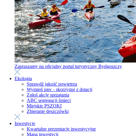
Zapraszamy na oficjalny portal turystyczny Bydgoszczy
Ekologia
Sprawdź jakość powietrza
Wymień piec - skorzystaj z dotacji
Zgłoś akcję sprzątania
ABC segregacji śmieci
Miejskie PSZOKI
Zbieranie deszczówki
Inwestycje
Kwartalne prezentacje inwestycyjne
Mapa inwestycji