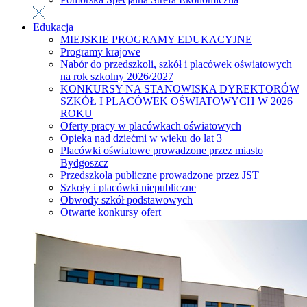
Edukacja
MIEJSKIE PROGRAMY EDUKACYJNE
Programy krajowe
Nabór do przedszkoli, szkół i placówek oświatowych
na rok szkolny 2026/2027
KONKURSY NA STANOWISKA DYREKTORÓW
SZKÓŁ I PLACÓWEK OŚWIATOWYCH W 2026
ROKU
Oferty pracy w placówkach oświatowych
Opieka nad dziećmi w wieku do lat 3
Placówki oświatowe prowadzone przez miasto
Bydgoszcz
Przedszkola publiczne prowadzone przez JST
Szkoły i placówki niepubliczne
Obwody szkół podstawowych
Otwarte konkursy ofert