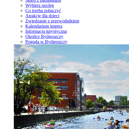
Sklep z pamiątkami
Wybierz nocleg
Co trzeba zobaczyć
Atrakcje dla dzieci
Zwiedzanie z przewodnikiem
Kalendarium imprez
Informacja turystyczna
Okolice Bydgoszczy
Pogoda w Bydgoszczy