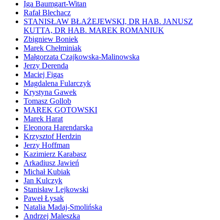
Iga Baumgart-Witan
Rafał Blechacz
STANISŁAW BŁAŻEJEWSKI, DR HAB. JANUSZ
KUTTA, DR HAB. MAREK ROMANIUK
Zbigniew Boniek
Marek Chełminiak
Małgorzata Czajkowska-Malinowska
Jerzy Derenda
Maciej Figas
Magdalena Fularczyk
Krystyna Gawek
Tomasz Gollob
MAREK GOTOWSKI
Marek Harat
Eleonora Harendarska
Krzysztof Herdzin
Jerzy Hoffman
Kazimierz Karabasz
Arkadiusz Jawień
Michał Kubiak
Jan Kulczyk
Stanisław Lejkowski
Paweł Łysak
Natalia Madaj-Smolińska
Andrzej Maleszka