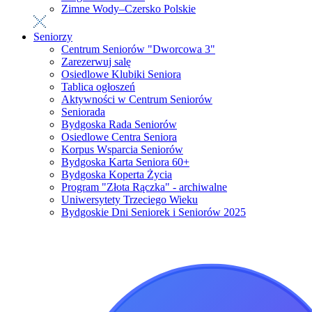
Zimne Wody–Czersko Polskie
Seniorzy
Centrum Seniorów "Dworcowa 3"
Zarezerwuj salę
Osiedlowe Klubiki Seniora
Tablica ogłoszeń
Aktywności w Centrum Seniorów
Seniorada
Bydgoska Rada Seniorów
Osiedlowe Centra Seniora
Korpus Wsparcia Seniorów
Bydgoska Karta Seniora 60+
Bydgoska Koperta Życia
Program "Złota Rączka" - archiwalne
Uniwersytety Trzeciego Wieku
Bydgoskie Dni Seniorek i Seniorów 2025